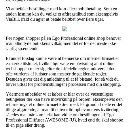
Vi anbefaler bestillinger med kort eller mobilbetaling. Som en
anden løsning kan du vælge et afdragstilbud som eksempelvis
ViaBill, ifald du agter at betale beløbet over flere uger.
Før nogen shopper på en Ego Professional online shop behøver
man altid tyde butikkens vilkår, men det er for det meste ikke
særlig spændende.
Et andet forslag kunne være at bemærke om internet firmaet er
e-mærke tilsluttet, hvilket bør være en påvisning af at online
webshoppen retter sig efter de officielle regler, udover at den
ofte vurderes af jurister som mestrer de gældende regler.
Desuden giver det dig anledning til at få bistand, for så vidt du
bliver udsat for problemstillinger i processen med din shopping.
Ydermere anbefaler vi at køber er klar over de væsentligste
betingelser der kan have indvirkning på ordren, eksempelvis den
returneringsret online firmaet kører med. På grund af dette er det
tillige afgørende, at man til enhver tid opbevarer ens kvittering,
således man når som helst kan vidne om bestillingen af Ego
Professional Diffuser AWESOME (U), hvad end du skal shoppe
til en pige eller dreng.