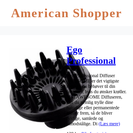
American Shopper
Ego
Professional
Diffuser
Ego Professional Diffuser
AWESOME
AWESOME er det vigtigste
redskab du behøver til din
(U)
føntørrer, hvis du ønsker krøller.
Med AWESOME Diffuseren,
kan du nemlig trylle dine
naturlige eller permanentede
krøller frem, så de bliver
fyldige, samlede og
uimodstålige. Di
(Læs mere)