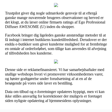
Trustpilot giver dig nogle udmærkede genveje til at eftergå
ganske mange nuværende brugeres observationer og herved er
det klogt, at du læser online firmaets ratings af Ego Professional
Diffuser AWESOME (U) inden du shopper.
Facebook bringer dig ligeledes ganske anstændige metoder til at
få indsigt i internet butikkens kundetilfredshed. Derudover er der
endda e-butikker som giver kunderne mulighed for at frembringe
en omtale af ordreforløbet, som tillige kan anvendes til afvejning
af tilfredsheden hos kunderne.
Denne side er reklamefinansieret. Vi har samarbejdsaftaler med
utallige webshops hvori vi promoverer virksomhedernes varer,
og høster godtgørelse under forudsætning af at en af de
besøgende på vores side laver en bestilling.
Data om tilbud og e-forretninger opdateres hyppigt, men vi kan
ikke stilles ansvarlig for korrektioner der muligvis er foretaget
siden nyligste opdatering af hjemmesidens oplysninger.