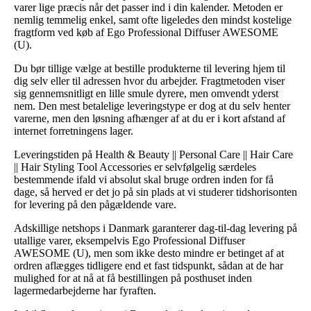
varer lige præcis når det passer ind i din kalender. Metoden er
nemlig temmelig enkel, samt ofte ligeledes den mindst kostelige
fragtform ved køb af Ego Professional Diffuser AWESOME
(U).
Du bør tillige vælge at bestille produkterne til levering hjem til
dig selv eller til adressen hvor du arbejder. Fragtmetoden viser
sig gennemsnitligt en lille smule dyrere, men omvendt yderst
nem. Den mest betalelige leveringstype er dog at du selv henter
varerne, men den løsning afhænger af at du er i kort afstand af
internet forretningens lager.
Leveringstiden på Health & Beauty || Personal Care || Hair Care
|| Hair Styling Tool Accessories er selvfølgelig særdeles
bestemmende ifald vi absolut skal bruge ordren inden for få
dage, så herved er det jo på sin plads at vi studerer tidshorisonten
for levering på den pågældende vare.
Adskillige netshops i Danmark garanterer dag-til-dag levering på
utallige varer, eksempelvis Ego Professional Diffuser
AWESOME (U), men som ikke desto mindre er betinget af at
ordren aflægges tidligere end et fast tidspunkt, sådan at de har
mulighed for at nå at få bestillingen på posthuset inden
lagermedarbejderne har fyraften.