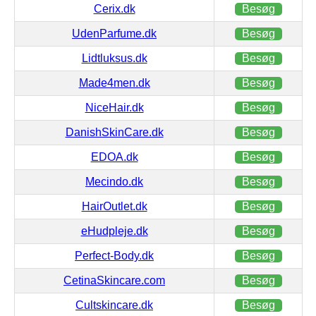
Cerix.dk
Besøg
UdenParfume.dk
Besøg
Lidtluksus.dk
Besøg
Made4men.dk
Besøg
NiceHair.dk
Besøg
DanishSkinCare.dk
Besøg
EDOA.dk
Besøg
Mecindo.dk
Besøg
HairOutlet.dk
Besøg
eHudpleje.dk
Besøg
Perfect-Body.dk
Besøg
CetinaSkincare.com
Besøg
Cultskincare.dk
Besøg