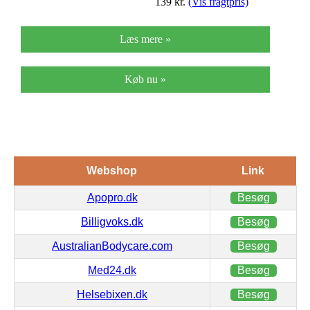
139
kr.
(Vis fragtpris)
Læs mere »
Køb nu »
Webshop
Link
Apopro.dk
Besøg
Billigvoks.dk
Besøg
AustralianBodycare.com
Besøg
Med24.dk
Besøg
Helsebixen.dk
Besøg