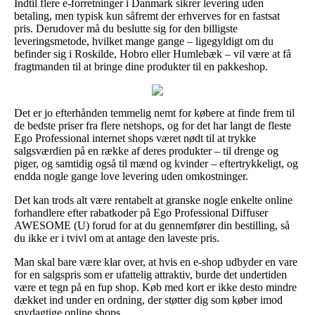
Indtil flere e-forretninger i Danmark sikrer levering uden
betaling, men typisk kun såfremt der erhverves for en fastsat
pris. Derudover må du beslutte sig for den billigste
leveringsmetode, hvilket mange gange – ligegyldigt om du
befinder sig i Roskilde, Hobro eller Humlebæk – vil være at få
fragtmanden til at bringe dine produkter til en pakkeshop.
Det er jo efterhånden temmelig nemt for købere at finde frem til
de bedste priser fra flere netshops, og for det har langt de fleste
Ego Professional internet shops været nødt til at trykke
salgsværdien på en række af deres produkter – til drenge og
piger, og samtidig også til mænd og kvinder – eftertrykkeligt, og
endda nogle gange love levering uden omkostninger.
Det kan trods alt være rentabelt at granske nogle enkelte online
forhandlere efter rabatkoder på Ego Professional Diffuser
AWESOME (U) forud for at du gennemfører din bestilling, så
du ikke er i tvivl om at antage den laveste pris.
Man skal bare være klar over, at hvis en e-shop udbyder en vare
for en salgspris som er ufattelig attraktiv, burde det undertiden
være et tegn på en fup shop. Køb med kort er ikke desto mindre
dækket ind under en ordning, der støtter dig som køber imod
snydagtige online shops.