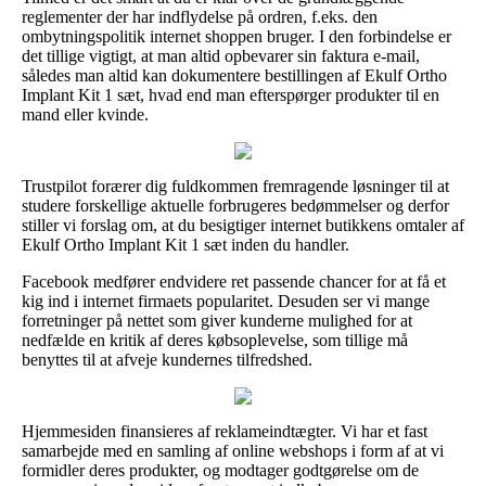
reglementer der har indflydelse på ordren, f.eks. den
ombytningspolitik internet shoppen bruger. I den forbindelse er
det tillige vigtigt, at man altid opbevarer sin faktura e-mail,
således man altid kan dokumentere bestillingen af Ekulf Ortho
Implant Kit 1 sæt, hvad end man efterspørger produkter til en
mand eller kvinde.
Trustpilot forærer dig fuldkommen fremragende løsninger til at
studere forskellige aktuelle forbrugeres bedømmelser og derfor
stiller vi forslag om, at du besigtiger internet butikkens omtaler af
Ekulf Ortho Implant Kit 1 sæt inden du handler.
Facebook medfører endvidere ret passende chancer for at få et
kig ind i internet firmaets popularitet. Desuden ser vi mange
forretninger på nettet som giver kunderne mulighed for at
nedfælde en kritik af deres købsoplevelse, som tillige må
benyttes til at afveje kundernes tilfredshed.
Hjemmesiden finansieres af reklameindtægter. Vi har et fast
samarbejde med en samling af online webshops i form af at vi
formidler deres produkter, og modtager godtgørelse om de