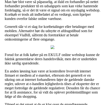
Man bør blot være så påpasselig, at ifald en forhandler på nettet
forhandler produkter til en udsalgspris som kan virke hamrende
fordelagtig, så er det tit være et signal om en snydagtig webshop.
Kortkøb er trods alt indbefattet af en vedtægt, som hjælper
kunden overfor falske online varehuse.
Generelt slår vi et slag for kortbetalinger eller betalinger med
mobilen. Alternativt bør du udnytte et afdragstilbud som for
eksempel ViaBill, såfremt du foretrækker at betale
omkostningerne af flere omgange.
Forud for at folk køber på en EKULF online webshop kunne de
faktisk gennemlæse deres handelsvilkår, men det er undertiden
ikke særlig spændende.
En anden løsning kan være at kontrollere hvorvidt internet
firmaet er medlem af e-mærket, eftersom det generelt er en
sikring om at internet forhandleren føjer de gældende danske
regler, udover at e-handlen lejlighedsvis tilses af eksperter der er
meget fortrolige de gældende regulativer. Desuden får du chance
for at få assistance, for så vidt du oplever problemstillinger som
følge af din shopping.
Tilmed er det smart at du er klar over de grundlæggende