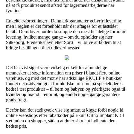
nå at få produktet sendt afsted før lagermedarbejderne har
fyraften.
Enkelte e-forretninger i Danmark garanterer gebyrfri levering,
men i reglen er det forbeholdt når der aftages for et fastslået
beløb. Derudover burde du snuppe den mest betalelige form for
levering, hvilket mange gange – om du opholder sig nær
Silkeborg, Frederikshavn eller Sorø – vil blive at få dem til at
bringe bestillingen til et udleveringssted.
Det har vist sig at være virkelig enkelt for almindelige
mennesker at søge information om priser i blandt flere online
varehuse, og med det motiv har adskillige EKULF e-butikker
fundet det nødvendigt at formindske priserne på specielt deres
bedst i test produkter – til børn og babyer, og yderligere også til
kvinder og mænd – enormt, og endda nogle gange garantere
gratis fragt.
Derfor kan det stadigvæk vise sig smart at kigge forbi nogle få
online webshops efter rabatkoder på Ekulf Ortho Implant Kit 1
sæt inden du shopper, sådan at du er sikret at indhente den
bedste pris.