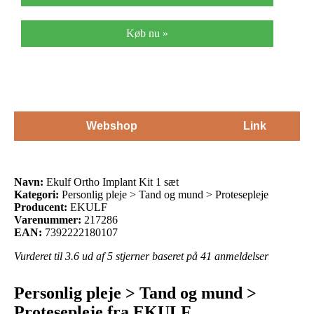
Køb nu »
Webshop
Link
Navn:
Ekulf Ortho Implant Kit 1 sæt
Kategori:
Personlig pleje > Tand og mund > Protesepleje
Producent:
EKULF
Varenummer:
217286
EAN:
7392222180107
Vurderet til
3.6
ud af 5 stjerner baseret på
41
anmeldelser
Personlig pleje > Tand og mund >
Protesepleje fra EKULF