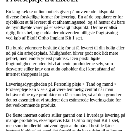
En lang række online outlets giver på nuværende tidspunkt
diverse forskellige former for levering. En af de populære er for
øjeblikket at få leveret til et afhentningssted, og så henter du bare
de nyindkøbte varer på et selvvalgt tidspunkt. Denne er altså
rigtig fleksibel, og endda derudover den billigste fragtløsning
ved køb af Ekulf Ortho Implant Kit 1 sæt.
Du burde ydermere beslutte dig for at få leveret til din bolig eller
ud på din arbejdsplads. Muligheden bliver godt nok lidt mere
pebret, men endda yderst praktisk. Den prisbilligste
fragtmulighed er uden tvivl at hente produkterne selv, som
desværre stiller krav om at du opholder dig i kort afstand af
internet shoppens lager.
Leveringsdygtigheden på Personlig pleje > Tand og mund >
Protesepleje kan vise sig at være temmelig central når man
behøver dine nye produkter om få sekunder, så af den grund er
det ret essentielt at vi studerer den estimerede leveringsdato for
det vedkommende produkt.
De fleste internet outlets stiller garanti om 1 hverdags levering på
mange produkter, eksempelvis Ekulf Ortho Implant Kit 1 sæt,
men som imidlertid nødvendiggør at du når at bestille før et
bestemt klokkeslæt, med det formål at de har udsigt til at kunne