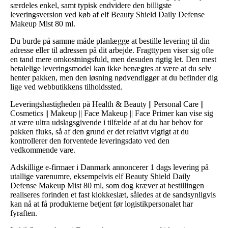
særdeles enkel, samt typisk endvidere den billigste
leveringsversion ved køb af elf Beauty Shield Daily Defense
Makeup Mist 80 ml.
Du burde på samme måde planlægge at bestille levering til din
adresse eller til adressen på dit arbejde. Fragttypen viser sig ofte
en tand mere omkostningsfuld, men desuden rigtig let. Den mest
betalelige leveringsmodel kan ikke benægtes at være at du selv
henter pakken, men den løsning nødvendiggør at du befinder dig
lige ved webbutikkens tilholdssted.
Leveringshastigheden på Health & Beauty || Personal Care ||
Cosmetics || Makeup || Face Makeup || Face Primer kan vise sig
at være ultra udslagsgivende i tilfælde af at du har behov for
pakken fluks, så af den grund er det relativt vigtigt at du
kontrollerer den forventede leveringsdato ved den
vedkommende vare.
Adskillige e-firmaer i Danmark annoncerer 1 dags levering på
utallige varenumre, eksempelvis elf Beauty Shield Daily
Defense Makeup Mist 80 ml, som dog kræver at bestillingen
realiseres forinden et fast klokkeslæt, således at de sandsynligvis
kan nå at få produkterne betjent før logistikpersonalet har
fyraften.