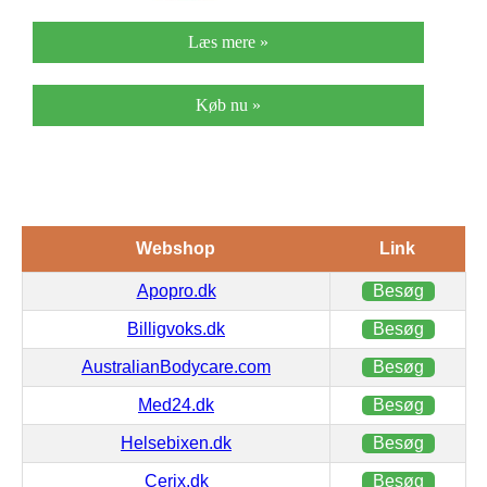
Læs mere »
Køb nu »
Webshop
Link
Apopro.dk
Besøg
Billigvoks.dk
Besøg
AustralianBodycare.com
Besøg
Med24.dk
Besøg
Helsebixen.dk
Besøg
Cerix.dk
Besøg