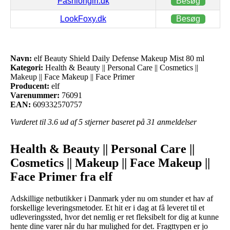
Fashiongirl.dk
Besøg
LookFoxy.dk
Besøg
Navn:
elf Beauty Shield Daily Defense Makeup Mist 80 ml
Kategori:
Health & Beauty || Personal Care || Cosmetics ||
Makeup || Face Makeup || Face Primer
Producent:
elf
Varenummer:
76091
EAN:
609332570757
Vurderet til
3.6
ud af 5 stjerner baseret på
31
anmeldelser
Health & Beauty || Personal Care ||
Cosmetics || Makeup || Face Makeup ||
Face Primer fra elf
Adskillige netbutikker i Danmark yder nu om stunder et hav af
forskellige leveringsmetoder. Et hit er i dag at få leveret til et
udleveringssted, hvor det nemlig er ret fleksibelt for dig at kunne
hente dine varer når du har mulighed for det. Fragttypen er jo