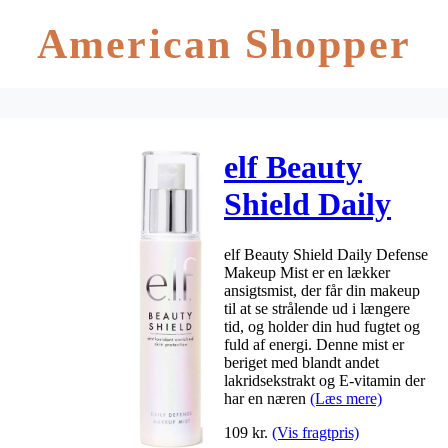
American Shopper
elf Beauty
Shield Daily
Defense
elf Beauty Shield Daily Defense
Makeup Mist
Makeup Mist er en lækker
ansigtsmist, der får din makeup
80 ml
til at se strålende ud i længere
tid, og holder din hud fugtet og
fuld af energi. Denne mist er
beriget med blandt andet
lakridsekstrakt og E-vitamin der
har en næren
(Læs mere)
109
kr.
(Vis fragtpris)