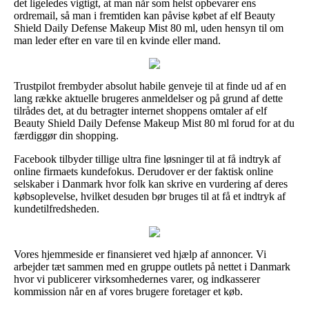
det ligeledes vigtigt, at man når som helst opbevarer ens
ordremail, så man i fremtiden kan påvise købet af elf Beauty
Shield Daily Defense Makeup Mist 80 ml, uden hensyn til om
man leder efter en vare til en kvinde eller mand.
Trustpilot frembyder absolut habile genveje til at finde ud af en
lang række aktuelle brugeres anmeldelser og på grund af dette
tilrådes det, at du betragter internet shoppens omtaler af elf
Beauty Shield Daily Defense Makeup Mist 80 ml forud for at du
færdiggør din shopping.
Facebook tilbyder tillige ultra fine løsninger til at få indtryk af
online firmaets kundefokus. Derudover er der faktisk online
selskaber i Danmark hvor folk kan skrive en vurdering af deres
købsoplevelse, hvilket desuden bør bruges til at få et indtryk af
kundetilfredsheden.
Vores hjemmeside er finansieret ved hjælp af annoncer. Vi
arbejder tæt sammen med en gruppe outlets på nettet i Danmark
hvor vi publicerer virksomhedernes varer, og indkasserer
kommission når en af vores brugere foretager et køb.