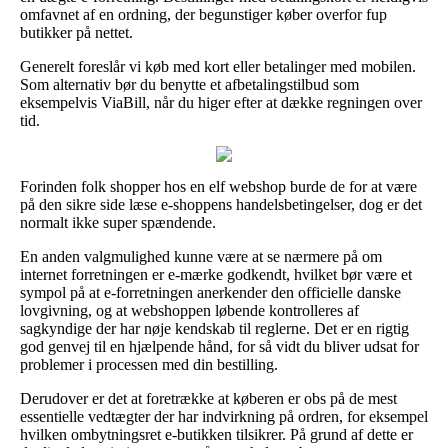
omfavnet af en ordning, der begunstiger køber overfor fup
butikker på nettet.
Generelt foreslår vi køb med kort eller betalinger med mobilen.
Som alternativ bør du benytte et afbetalingstilbud som
eksempelvis ViaBill, når du higer efter at dække regningen over
tid.
Forinden folk shopper hos en elf webshop burde de for at være
på den sikre side læse e-shoppens handelsbetingelser, dog er det
normalt ikke super spændende.
En anden valgmulighed kunne være at se nærmere på om
internet forretningen er e-mærke godkendt, hvilket bør være et
sympol på at e-forretningen anerkender den officielle danske
lovgivning, og at webshoppen løbende kontrolleres af
sagkyndige der har nøje kendskab til reglerne. Det er en rigtig
god genvej til en hjælpende hånd, for så vidt du bliver udsat for
problemer i processen med din bestilling.
Derudover er det at foretrække at køberen er obs på de mest
essentielle vedtægter der har indvirkning på ordren, for eksempel
hvilken ombytningsret e-butikken tilsikrer. På grund af dette er