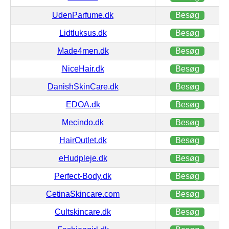
UdenParfume.dk
Besøg
Lidtluksus.dk
Besøg
Made4men.dk
Besøg
NiceHair.dk
Besøg
DanishSkinCare.dk
Besøg
EDOA.dk
Besøg
Mecindo.dk
Besøg
HairOutlet.dk
Besøg
eHudpleje.dk
Besøg
Perfect-Body.dk
Besøg
CetinaSkincare.com
Besøg
Cultskincare.dk
Besøg