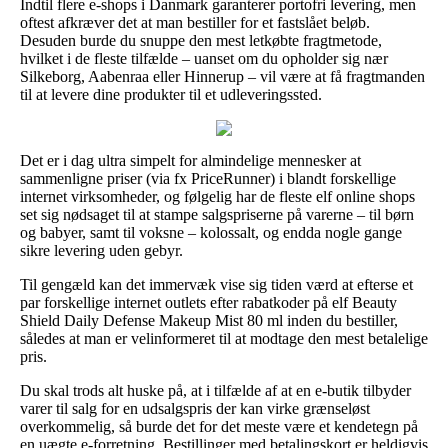
Indtil flere e-shops i Danmark garanterer portofri levering, men
oftest afkræver det at man bestiller for et fastslået beløb.
Desuden burde du snuppe den mest letkøbte fragtmetode,
hvilket i de fleste tilfælde – uanset om du opholder sig nær
Silkeborg, Aabenraa eller Hinnerup – vil være at få fragtmanden
til at levere dine produkter til et udleveringssted.
Det er i dag ultra simpelt for almindelige mennesker at
sammenligne priser (via fx PriceRunner) i blandt forskellige
internet virksomheder, og følgelig har de fleste elf online shops
set sig nødsaget til at stampe salgspriserne på varerne – til børn
og babyer, samt til voksne – kolossalt, og endda nogle gange
sikre levering uden gebyr.
Til gengæld kan det immervæk vise sig tiden værd at efterse et
par forskellige internet outlets efter rabatkoder på elf Beauty
Shield Daily Defense Makeup Mist 80 ml inden du bestiller,
således at man er velinformeret til at modtage den mest betalelige
pris.
Du skal trods alt huske på, at i tilfælde af at en e-butik tilbyder
varer til salg for en udsalgspris der kan virke grænseløst
overkommelig, så burde det for det meste være et kendetegn på
en uægte e-forretning. Bestillinger med betalingskort er heldigvis