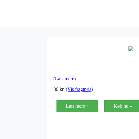
(Læs mere)
86
kr.
(Vis fragtpris)
Læs mere »
Køb nu »