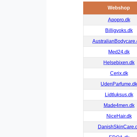
Webshop
Apopro.dk
Billigvoks.dk
AustralianBodycare
Med24.dk
Helsebixen.dk
Cerix.dk
UdenParfume.d
Lidtluksus.dk
Made4men.dk
NiceHair.dk
DanishSkinCare.