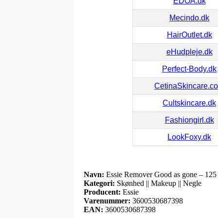
EDOA.dk
Mecindo.dk
HairOutlet.dk
eHudpleje.dk
Perfect-Body.dk
CetinaSkincare.c
Cultskincare.dk
Fashiongirl.dk
LookFoxy.dk
Navn:
Essie Remover Good as gone – 125
Kategori:
Skønhed || Makeup || Negle
Producent:
Essie
Varenummer:
3600530687398
EAN:
3600530687398