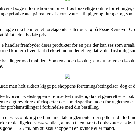
hver at søge information om priser hos forskellige online forretninger, o
inge prisniveauet på mange af deres varer – til piger og drenge, og samt
røve nogle enkelte internet foretagender efter udsalg på Essie Remover 
t få fat i den bedste pris.
 en e-handler frembyder deres produkter for en pris der kan ses som ure
 med kort er i hvert fald dækket ind under et regulativ, der bistår dig 
ler betalinger med mobilen. Som en anden løsning kan du bruge en løsning
e.
urde man helt sikkert kigge på shoppens forretningsbetingelser, dog er d
jekke hvorvidt webshoppen er e-mærket medlem, da det generelt er en 
nemæssigt revideres af eksperter der har ekspertise inden for reglement
for problemstillinger i forbindelse med din bestilling.
 du er vaks omkring de fundamentale reglementer der spiller ind i forbi
erfor er det ligeledes essesentielt, at man til enhver tid opbevarer ens k
 gone – 125 ml, om du skal shoppe til en kvinde eller mand.