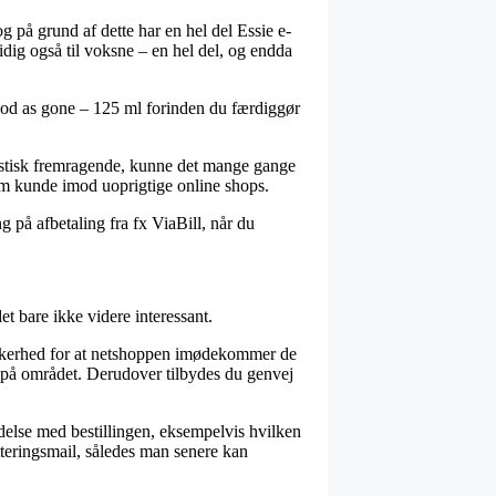
g på grund af dette har en hel del Essie e-
idig også til voksne – en hel del, og endda
Good as gone – 125 ml forinden du færdiggør
alistisk fremragende, kunne det mange gange
som kunde imod uoprigtige online shops.
 på afbetaling fra fx ViaBill, når du
et bare ikke videre interessant.
sikkerhed for at netshoppen imødekommer de
et på området. Derudover tilbydes du genvej
ndelse med bestillingen, eksempelvis hvilken
vitteringsmail, således man senere kan