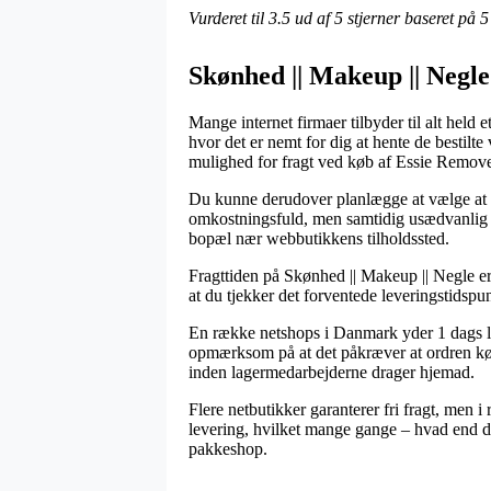
Vurderet til
3.5
ud af 5 stjerner baseret på
5
Skønhed || Makeup || Negle
Mange internet firmaer tilbyder til alt held 
hvor det er nemt for dig at hente de bestil
mulighed for fragt ved køb af Essie Remov
Du kunne derudover planlægge at vælge at få 
omkostningsfuld, men samtidig usædvanlig le
bopæl nær webbutikkens tilholdssted.
Fragttiden på Skønhed || Makeup || Negle er 
at du tjekker det forventede leveringstidsp
En række netshops i Danmark yder 1 dags 
opmærksom på at det påkræver at ordren kør
inden lagermedarbejderne drager hjemad.
Flere netbutikker garanterer fri fragt, men 
levering, hvilket mange gange – hvad end du 
pakkeshop.