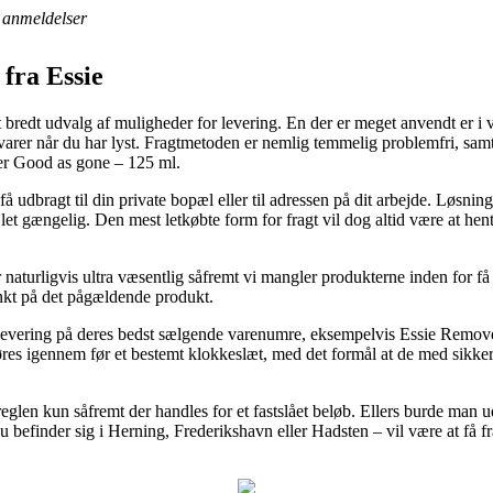
anmeldelser
 fra Essie
et bredt udvalg af muligheder for levering. En der er meget anvendt er i vo
te varer når du har lyst. Fragtmetoden er nemlig temmelig problemfri, s
er Good as gone – 125 ml.
udbragt til din private bopæl eller til adressen på dit arbejde. Løsnin
t gængelig. Den mest letkøbte form for fragt vil dog altid være at hen
naturligvis ultra væsentlig såfremt vi mangler produkterne inden for få
unkt på det pågældende produkt.
levering på deres bedst sælgende varenumre, eksempelvis Essie Remo
es igennem før et bestemt klokkeslæt, med det formål at de med sikker
i reglen kun såfremt der handles for et fastslået beløb. Ellers burde man
befinder sig i Herning, Frederikshavn eller Hadsten – vil være at få fr