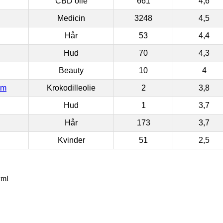
CBD olie
661
4,6
Medicin
3248
4,5
Hår
53
4,4
Hud
70
4,3
Beauty
10
4
om
Krokodilleolie
2
3,8
Hud
1
3,7
Hår
173
3,7
Kvinder
51
2,5
 ml