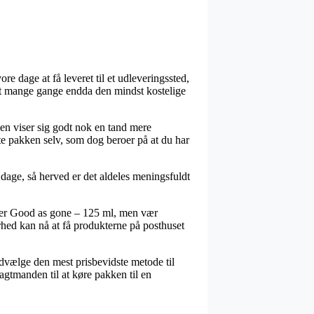
re dage at få leveret til et udleveringssted,
amt mange gange endda den mindst kostelige
gen viser sig godt nok en tand mere
te pakken selv, som dog beroer på at du har
 dage, så herved er det aldeles meningsfuldt
ver Good as gone – 125 ml, men vær
hed kan nå at få produkterne på posthuset
 udvælge den mest prisbevidste metode til
agtmanden til at køre pakken til en