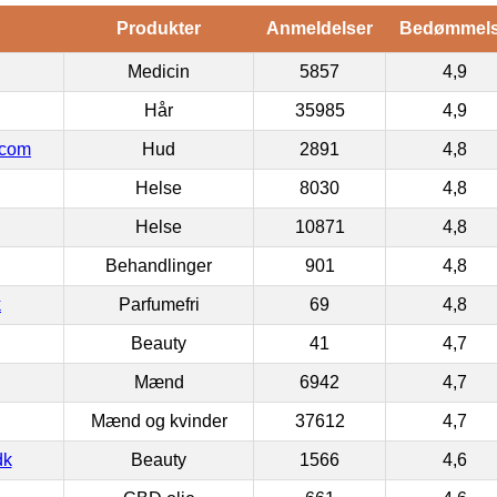
Produkter
Anmeldelser
Bedømmel
Medicin
5857
4,9
Hår
35985
4,9
.com
Hud
2891
4,8
Helse
8030
4,8
Helse
10871
4,8
Behandlinger
901
4,8
k
Parfumefri
69
4,8
Beauty
41
4,7
Mænd
6942
4,7
Mænd og kvinder
37612
4,7
dk
Beauty
1566
4,6