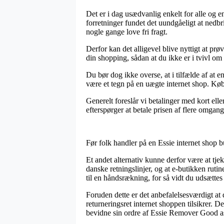
Det er i dag usædvanlig enkelt for alle og en
forretninger fundet det uundgåeligt at nedbr
nogle gange love fri fragt.
Derfor kan det alligevel blive nyttigt at p
din shopping, sådan at du ikke er i tvivl om a
Du bør dog ikke overse, at i tilfælde af at
være et tegn på en uægte internet shop. Køb
Generelt foreslår vi betalinger med kort el
efterspørger at betale prisen af flere omgang
Før folk handler på en Essie internet shop b
Et andet alternativ kunne derfor være at t
danske retningslinjer, og at e-butikken ruti
til en håndsrækning, for så vidt du udsættes 
Foruden dette er det anbefalelsesværdigt at
returneringsret internet shoppen tilsikrer. D
bevidne sin ordre af Essie Remover Good as