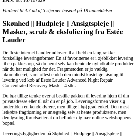
EAN:
887167167629
Vurderet til
4.7
ud af 5 stjerner baseret på
18
anmeldelser
Skønhed || Hudpleje || Ansigtspleje ||
Masker, scrub & eksfoliering fra Estée
Lauder
De fleste internet handler udlover til alt held en lang række
forskellige leveringsformer. En af favoritterne er i øjeblikket levering
til en pakkeshop, så du nemt selv kan hente de nyindkøbte produkter
når du har mulighed for det. Fragtmetoden er jo vældig
ukompliceret, samt oftest endda den mindst kostelige løsning til
levering ved køb af Estée Lauder Advanced Night Repair
Concentrated Recovery Mask – 4 stk..
Du bør tillige tænke over at bestille pakken til levering hjem til din
privatadresse eller til når du er på job. Leveringsformen viser sig
undertiden en kende dyrere, men tillige i høj grad enkel. Den mest
letkøbte fragtløsning er unægtelig selv at hente produkterne, men
den løsning forudsætter at du befinder dig nær online webshoppens
bopæl.
Leveringsdygtigheden på Skønhed || Hudpleje || Ansigtspleje ||