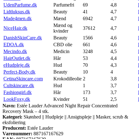
UdenParfume.dk
Parfumefri
69
4,8
Lidtluksus.dk
Beauty
41
4,7
Made4men.dk
Mænd
6942
4,7
Mænd og
NiceHair.dk
37612
4,7
kvinder
DanishSkinCare.dk
Beauty
1566
4,6
EDOA.dk
CBD olie
661
4,6
Mecindo.dk
Medicin
3248
4,5
HairOutlet.dk
Hår
53
4,4
eHudpleje.dk
Hud
70
4,3
Perfect-Body.dk
Beauty
10
4
CetinaSkincare.com
Krokodilleolie
2
3,8
Cultskincare.dk
Hud
1
3,7
Fashiongirl.dk
Hår
173
3,7
LookFoxy.dk
Kvinder
51
2,5
Navn:
Estée Lauder Advanced Night Repair Concentrated
Recovery Mask – 4 stk.
Kategori:
Skønhed || Hudpleje || Ansigtspleje || Masker, scrub &
eksfoliering
Producent:
Estée Lauder
Varenummer:
887167167629