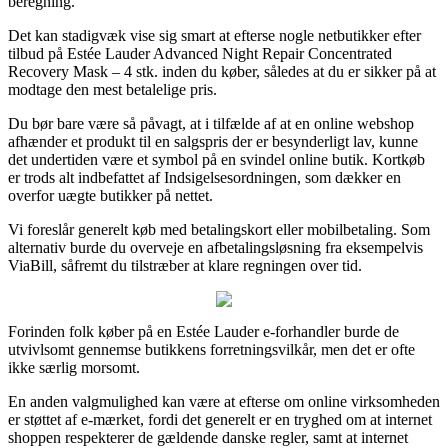
beregning.
Det kan stadigvæk vise sig smart at efterse nogle netbutikker efter
tilbud på Estée Lauder Advanced Night Repair Concentrated
Recovery Mask – 4 stk. inden du køber, således at du er sikker på at
modtage den mest betalelige pris.
Du bør bare være så påvagt, at i tilfælde af at en online webshop
afhænder et produkt til en salgspris der er besynderligt lav, kunne
det undertiden være et symbol på en svindel online butik. Kortkøb
er trods alt indbefattet af Indsigelsesordningen, som dækker en
overfor uægte butikker på nettet.
Vi foreslår generelt køb med betalingskort eller mobilbetaling. Som
alternativ burde du overveje en afbetalingsløsning fra eksempelvis
ViaBill, såfremt du tilstræber at klare regningen over tid.
Forinden folk køber på en Estée Lauder e-forhandler burde de
utvivlsomt gennemse butikkens forretningsvilkår, men det er ofte
ikke særlig morsomt.
En anden valgmulighed kan være at efterse om online virksomheden
er støttet af e-mærket, fordi det generelt er en tryghed om at internet
shoppen respekterer de gældende danske regler, samt at internet