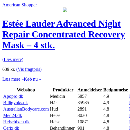
American Shopper
Estée Lauder Advanced Night
Repair Concentrated Recovery
Mask – 4 stk.
(Læs mere)
639
kr.
(Vis fragtpris)
Læs mere »
Køb nu »
Webshop
Produkter
Anmeldelser
Bedømmelse
Apopro.dk
Medicin
5857
4,9
Billigvoks.dk
Hår
35985
4,9
AustralianBodycare.com
Hud
2891
4,8
Med24.dk
Helse
8030
4,8
Helsebixen.dk
Helse
10871
4,8
Cerix.dk
Behandlinger
901
4,8