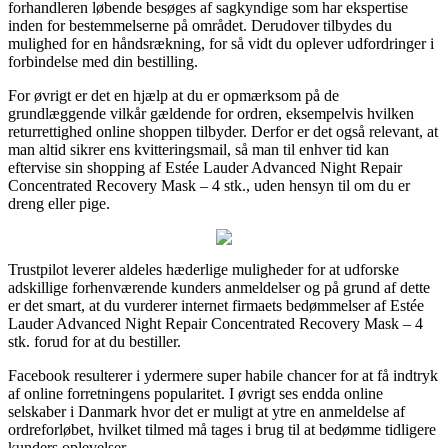
forhandleren løbende besøges af sagkyndige som har ekspertise
inden for bestemmelserne på området. Derudover tilbydes du
mulighed for en håndsrækning, for så vidt du oplever udfordringer i
forbindelse med din bestilling.
For øvrigt er det en hjælp at du er opmærksom på de
grundlæggende vilkår gældende for ordren, eksempelvis hvilken
returrettighed online shoppen tilbyder. Derfor er det også relevant, at
man altid sikrer ens kvitteringsmail, så man til enhver tid kan
eftervise sin shopping af Estée Lauder Advanced Night Repair
Concentrated Recovery Mask – 4 stk., uden hensyn til om du er
dreng eller pige.
Trustpilot leverer aldeles hæderlige muligheder for at udforske
adskillige forhenværende kunders anmeldelser og på grund af dette
er det smart, at du vurderer internet firmaets bedømmelser af Estée
Lauder Advanced Night Repair Concentrated Recovery Mask – 4
stk. forud for at du bestiller.
Facebook resulterer i ydermere super habile chancer for at få indtryk
af online forretningens popularitet. I øvrigt ses endda online
selskaber i Danmark hvor det er muligt at ytre en anmeldelse af
ordreforløbet, hvilket tilmed må tages i brug til at bedømme tidligere
kunders oplevelser.