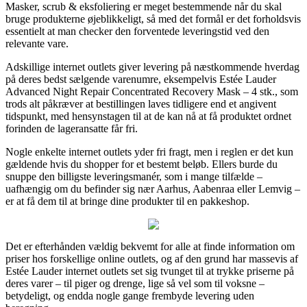
Masker, scrub & eksfoliering er meget bestemmende når du skal
bruge produkterne øjeblikkeligt, så med det formål er det forholdsvis
essentielt at man checker den forventede leveringstid ved den
relevante vare.
Adskillige internet outlets giver levering på næstkommende hverdag
på deres bedst sælgende varenumre, eksempelvis Estée Lauder
Advanced Night Repair Concentrated Recovery Mask – 4 stk., som
trods alt påkræver at bestillingen laves tidligere end et angivent
tidspunkt, med hensynstagen til at de kan nå at få produktet ordnet
forinden de lageransatte får fri.
Nogle enkelte internet outlets yder fri fragt, men i reglen er det kun
gældende hvis du shopper for et bestemt beløb. Ellers burde du
snuppe den billigste leveringsmanér, som i mange tilfælde –
uafhængig om du befinder sig nær Aarhus, Aabenraa eller Lemvig –
er at få dem til at bringe dine produkter til en pakkeshop.
Det er efterhånden vældig bekvemt for alle at finde information om
priser hos forskellige online outlets, og af den grund har massevis af
Estée Lauder internet outlets set sig tvunget til at trykke priserne på
deres varer – til piger og drenge, lige så vel som til voksne –
betydeligt, og endda nogle gange frembyde levering uden