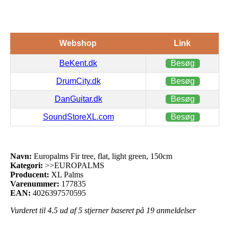
Webshop
Link
BeKent.dk
Besøg
DrumCity.dk
Besøg
DanGuitar.dk
Besøg
SoundStoreXL.com
Besøg
Navn:
Europalms Fir tree, flat, light green, 150cm
Kategori:
>>EUROPALMS
Producent:
XL Palms
Varenummer:
177835
EAN:
4026397570595
Vurderet til
4.5
ud af 5 stjerner baseret på
19
anmeldelser