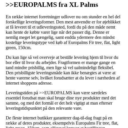
>>EUROPALMS fra XL Palms
En række internet forretninger udlover nu om stunder en hel del
forskellige leveringsformer. Den mest anvendte er for øjeblikket
at få leveret til et udleveringssted, fordi du på den måde nemt
kan hente de købte varer lige når det passer dig. Denne er
nemlig meget let gængelig, samt endda ydermere den mindst
kostelige leveringstype ved køb af Europalms Fir tree, flat, light
green, 150cm.
Du kan lige så vel overveje at bestille levering hjem til hvor du
bor eller til hvor du arbejder. Fragtformen er mange gange en
tand mindre prisbillig, men lige så vel ualmindeligt fleksibel.
Den prisbilligste leveringsmåde kan ikke benægtes at være at
hente varerne selv, hvilket forudsætter at du lever i nærheden af
internet shoppens adresse.
Leveringstiden på >>EUROPALMS kan være særdeles
essentiel forudsat man skal bruge dine nye produkter med det
samme, og med det formål er det helt vigtigt at man efterser
leveringstidspunktet på den relevante vare.
De fleste internet butikker garanterer dag-til-dag fragt på en
række af deres produkter, eksempelvis Europalms Fir tree, flat,