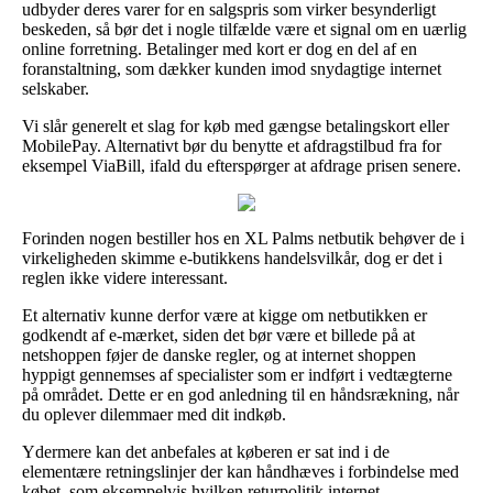
udbyder deres varer for en salgspris som virker besynderligt
beskeden, så bør det i nogle tilfælde være et signal om en uærlig
online forretning. Betalinger med kort er dog en del af en
foranstaltning, som dækker kunden imod snydagtige internet
selskaber.
Vi slår generelt et slag for køb med gængse betalingskort eller
MobilePay. Alternativt bør du benytte et afdragstilbud fra for
eksempel ViaBill, ifald du efterspørger at afdrage prisen senere.
Forinden nogen bestiller hos en XL Palms netbutik behøver de i
virkeligheden skimme e-butikkens handelsvilkår, dog er det i
reglen ikke videre interessant.
Et alternativ kunne derfor være at kigge om netbutikken er
godkendt af e-mærket, siden det bør være et billede på at
netshoppen føjer de danske regler, og at internet shoppen
hyppigt gennemses af specialister som er indført i vedtægterne
på området. Dette er en god anledning til en håndsrækning, når
du oplever dilemmaer med dit indkøb.
Ydermere kan det anbefales at køberen er sat ind i de
elementære retningslinjer der kan håndhæves i forbindelse med
købet, som eksempelvis hvilken returpolitik internet