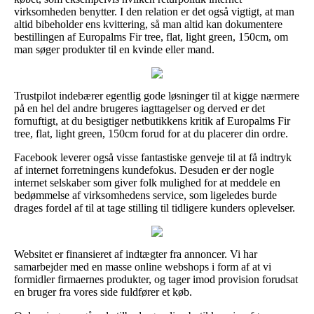
virksomheden benytter. I den relation er det også vigtigt, at man
altid bibeholder ens kvittering, så man altid kan dokumentere
bestillingen af Europalms Fir tree, flat, light green, 150cm, om
man søger produkter til en kvinde eller mand.
Trustpilot indebærer egentlig gode løsninger til at kigge nærmere
på en hel del andre brugeres iagttagelser og derved er det
fornuftigt, at du besigtiger netbutikkens kritik af Europalms Fir
tree, flat, light green, 150cm forud for at du placerer din ordre.
Facebook leverer også visse fantastiske genveje til at få indtryk
af internet forretningens kundefokus. Desuden er der nogle
internet selskaber som giver folk mulighed for at meddele en
bedømmelse af virksomhedens service, som ligeledes burde
drages fordel af til at tage stilling til tidligere kunders oplevelser.
Websitet er finansieret af indtægter fra annoncer. Vi har
samarbejder med en masse online webshops i form af at vi
formidler firmaernes produkter, og tager imod provision forudsat
en bruger fra vores side fuldfører et køb.