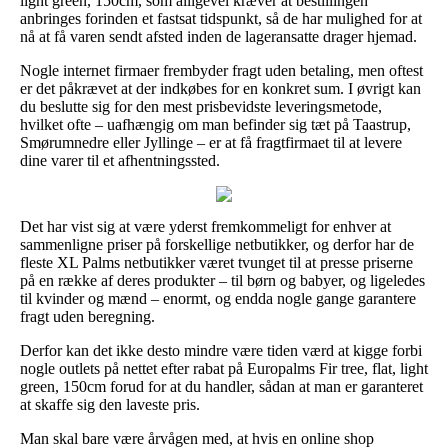
light green, 150cm, som alligevel kræver at bestillingen
anbringes forinden et fastsat tidspunkt, så de har mulighed for at
nå at få varen sendt afsted inden de lageransatte drager hjemad.
Nogle internet firmaer frembyder fragt uden betaling, men oftest
er det påkrævet at der indkøbes for en konkret sum. I øvrigt kan
du beslutte sig for den mest prisbevidste leveringsmetode,
hvilket ofte – uafhængig om man befinder sig tæt på Taastrup,
Smørumnedre eller Jyllinge – er at få fragtfirmaet til at levere
dine varer til et afhentningssted.
Det har vist sig at være yderst fremkommeligt for enhver at
sammenligne priser på forskellige netbutikker, og derfor har de
fleste XL Palms netbutikker været tvunget til at presse priserne
på en række af deres produkter – til børn og babyer, og ligeledes
til kvinder og mænd – enormt, og endda nogle gange garantere
fragt uden beregning.
Derfor kan det ikke desto mindre være tiden værd at kigge forbi
nogle outlets på nettet efter rabat på Europalms Fir tree, flat, light
green, 150cm forud for at du handler, sådan at man er garanteret
at skaffe sig den laveste pris.
Man skal bare være årvågen med, at hvis en online shop