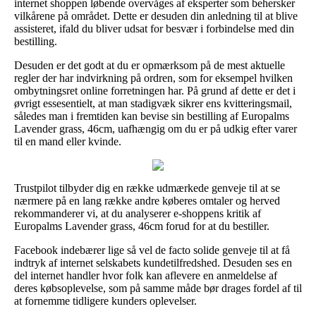
internet shoppen løbende overvåges af eksperter som behersker
vilkårene på området. Dette er desuden din anledning til at blive
assisteret, ifald du bliver udsat for besvær i forbindelse med din
bestilling.
Desuden er det godt at du er opmærksom på de mest aktuelle
regler der har indvirkning på ordren, som for eksempel hvilken
ombytningsret online forretningen har. På grund af dette er det i
øvrigt essesentielt, at man stadigvæk sikrer ens kvitteringsmail,
således man i fremtiden kan bevise sin bestilling af Europalms
Lavender grass, 46cm, uafhængig om du er på udkig efter varer
til en mand eller kvinde.
Trustpilot tilbyder dig en række udmærkede genveje til at se
nærmere på en lang række andre køberes omtaler og herved
rekommanderer vi, at du analyserer e-shoppens kritik af
Europalms Lavender grass, 46cm forud for at du bestiller.
Facebook indebærer lige så vel de facto solide genveje til at få
indtryk af internet selskabets kundetilfredshed. Desuden ses en
del internet handler hvor folk kan aflevere en anmeldelse af
deres købsoplevelse, som på samme måde bør drages fordel af til
at fornemme tidligere kunders oplevelser.