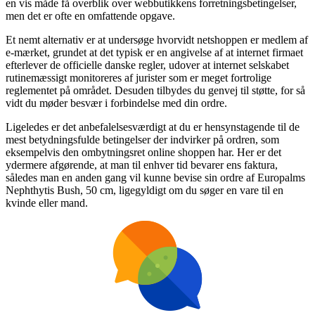
en vis måde få overblik over webbutikkens forretningsbetingelser,
men det er ofte en omfattende opgave.
Et nemt alternativ er at undersøge hvorvidt netshoppen er medlem af
e-mærket, grundet at det typisk er en angivelse af at internet firmaet
efterlever de officielle danske regler, udover at internet selskabet
rutinemæssigt monitoreres af jurister som er meget fortrolige
reglementet på området. Desuden tilbydes du genvej til støtte, for så
vidt du møder besvær i forbindelse med din ordre.
Ligeledes er det anbefalelsesværdigt at du er hensynstagende til de
mest betydningsfulde betingelser der indvirker på ordren, som
eksempelvis den ombytningsret online shoppen har. Her er det
ydermere afgørende, at man til enhver tid bevarer ens faktura,
således man en anden gang vil kunne bevise sin ordre af Europalms
Nephthytis Bush, 50 cm, ligegyldigt om du søger en vare til en
kvinde eller mand.