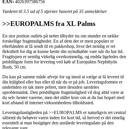
EAN:
4026397586756
Vurderet til
3.5
ud af 5 stjerner baseret på
35
anmeldelser
>>EUROPALMS fra XL Palms
En stor portion outlets på nettet tilbyder nu om stunder en række
forskellige fragtmuligheder. En af dem der er mest populær er
efterhånden at få sendt til en pakkeshop, hvor det nemlig er ret
fleksibelt for dig at kunne hente din nyindkøbte vare når du har tid.
Fragttypen er nemlig virkelig overkommelig, og endda ligeledes den
prisbilligste form for levering ved køb af Europalms Nephthytis
Bush, 50 cm.
Du kan på samme måde afveje for og imod at vælge at få leveret til
din lejlighed eller hus eller til når du er på job. Leveringsformen er
undertiden en tak mere pebret, men desuden særdeles
uproblematisk. Den prisbilligste fragtmulighed vil dog altid være at
du selv henter varerne, men det stiller krav om at du har bopæl med
kort afstand til internet virksomhedens tilholdssted.
Leveringshastigheden på >>EUROPALMS er naturligvis ret central
såfremt du behøver varen inden for kort tid, så herved er det rimelig
essentielt at man besigtiger den anslåede leveringsdato på den
relevante vare.