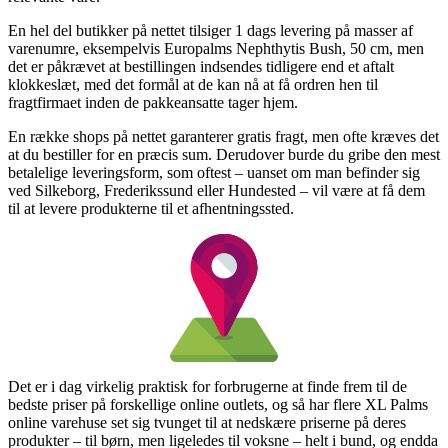
En hel del butikker på nettet tilsiger 1 dags levering på masser af
varenumre, eksempelvis Europalms Nephthytis Bush, 50 cm, men
det er påkrævet at bestillingen indsendes tidligere end et aftalt
klokkeslæt, med det formål at de kan nå at få ordren hen til
fragtfirmaet inden de pakkeansatte tager hjem.
En række shops på nettet garanterer gratis fragt, men ofte kræves det
at du bestiller for en præcis sum. Derudover burde du gribe den mest
betalelige leveringsform, som oftest – uanset om man befinder sig
ved Silkeborg, Frederikssund eller Hundested – vil være at få dem
til at levere produkterne til et afhentningssted.
Det er i dag virkelig praktisk for forbrugerne at finde frem til de
bedste priser på forskellige online outlets, og så har flere XL Palms
online varehuse set sig tvunget til at nedskære priserne på deres
produkter – til børn, men ligeledes til voksne – helt i bund, og endda