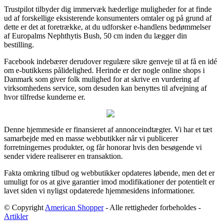
Trustpilot tilbyder dig immervæk hæderlige muligheder for at finde
ud af forskellige eksisterende konsumenters omtaler og på grund af
dette er det at foretrække, at du udforsker e-handlens bedømmelser
af Europalms Nephthytis Bush, 50 cm inden du lægger din
bestilling.
Facebook indebærer derudover regulære sikre genveje til at få en idé
om e-butikkens pålidelighed. Herinde er der nogle online shops i
Danmark som giver folk mulighed for at skrive en vurdering af
virksomhedens service, som desuden kan benyttes til afvejning af
hvor tilfredse kunderne er.
Denne hjemmeside er finansieret af annonceindtægter. Vi har et tæt
samarbejde med en masse webbutikker når vi publicerer
forretningernes produkter, og får honorar hvis den besøgende vi
sender videre realiserer en transaktion.
Fakta omkring tilbud og webbutikker opdateres løbende, men det er
umuligt for os at give garantier imod modifikationer der potentielt er
lavet siden vi nyligst opdaterede hjemmesidens informationer.
© Copyright
American Shopper
- Alle rettigheder forbeholdes -
Artikler