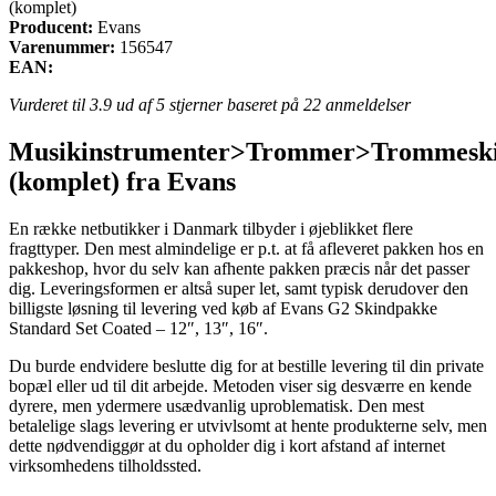
(komplet)
Producent:
Evans
Varenummer:
156547
EAN:
Vurderet til
3.9
ud af 5 stjerner baseret på
22
anmeldelser
Musikinstrumenter>Trommer>Trommeski
(komplet) fra Evans
En række netbutikker i Danmark tilbyder i øjeblikket flere
fragttyper. Den mest almindelige er p.t. at få afleveret pakken hos en
pakkeshop, hvor du selv kan afhente pakken præcis når det passer
dig. Leveringsformen er altså super let, samt typisk derudover den
billigste løsning til levering ved køb af Evans G2 Skindpakke
Standard Set Coated – 12″, 13″, 16″.
Du burde endvidere beslutte dig for at bestille levering til din private
bopæl eller ud til dit arbejde. Metoden viser sig desværre en kende
dyrere, men ydermere usædvanlig uproblematisk. Den mest
betalelige slags levering er utvivlsomt at hente produkterne selv, men
dette nødvendiggør at du opholder dig i kort afstand af internet
virksomhedens tilholdssted.