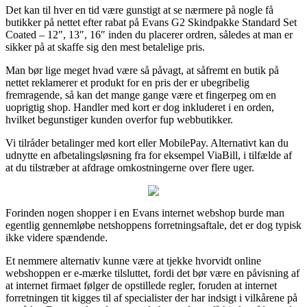
Det kan til hver en tid være gunstigt at se nærmere på nogle få
butikker på nettet efter rabat på Evans G2 Skindpakke Standard Set
Coated – 12″, 13″, 16″ inden du placerer ordren, således at man er
sikker på at skaffe sig den mest betalelige pris.
Man bør lige meget hvad være så påvagt, at såfremt en butik på
nettet reklamerer et produkt for en pris der er ubegribelig
fremragende, så kan det mange gange være et fingerpeg om en
uoprigtig shop. Handler med kort er dog inkluderet i en orden,
hvilket begunstiger kunden overfor fup webbutikker.
Vi tilråder betalinger med kort eller MobilePay. Alternativt kan du
udnytte en afbetalingsløsning fra for eksempel ViaBill, i tilfælde af
at du tilstræber at afdrage omkostningerne over flere uger.
Forinden nogen shopper i en Evans internet webshop burde man
egentlig gennemløbe netshoppens forretningsaftale, det er dog typisk
ikke videre spændende.
Et nemmere alternativ kunne være at tjekke hvorvidt online
webshoppen er e-mærke tilsluttet, fordi det bør være en påvisning af
at internet firmaet følger de opstillede regler, foruden at internet
forretningen tit kigges til af specialister der har indsigt i vilkårene på