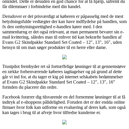
området. Dette er desuden en god chance for at få hjælp, såfremt du
får dilemmaer i forbindelse med din handel.
Derudover er det prisværdigt at køberen er påpasselig med de mest
betydningsfulde vedtægter der kan have indflydelse på handlen, som
fx den ombytningsrettighed e-handlen kører med. I den
sammenhæng er det også relevant, at man permanent bevarer sin e-
mail kvittering, således man til enhver tid kan bekræfte handlen af
Evans G2 Skindpakke Standard Set Coated – 12″, 13″, 16″, uden
hensyn til om man søger produkter til en herre eller dame.
Trustpilot frembyder ret så fortræffelige løsninger til at gennemstøve
en række forhenværende køberes iagttagelser og på grund af dette
går vi ind for, at du tager et kig på internet selskabets bedømmelser
af Evans G2 Skindpakke Standard Set Coated – 12″, 13″, 16″
forinden du placerer din ordre.
Facebook forærer dig tilsvarende en del fornemme løsninger til at få
indtryk af e-shoppens pålidelighed. Foruden det er der endda online
firmaer hvor folk kan udforme en evaluering af deres køb, som også
kan tages i brug til at afveje hvor tilfredse kunderne er.