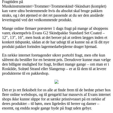
Fragttiden på
Musikinstrumenter>Trommer>Trommeskind>Skindsæt (komplet)
kan være ultra bestemmende hvis du absolut skal bruge pakken
straks, og i det øjemed er det ret passende at du ser den anslåede
leveringstid ved det vedkommende produkt.
Mange online firmaer præsterer 1 dags fragt på mange af shoppens
varer, eksempelvis Evans G2 Skindpakke Standard Set Coated –
12″, 13″, 16″, men husk at det beroer på at ordren lægges inden et
konkret tidspunkt, sådan at de har udsigt til at kunne nå at få dit nye
produkt pakket forinden lagermedarbejderne drager hjemad.
En række internet foretagender sikrer portofri fragt, men ofte kun
såfremt du bestiller for en bestemt pris. Derudover kunne man vælge
den billigste mulighed for fragt, hvilket mange gange – om man er i
Roskilde, Solrød Strand eller Slangerup – er at få dem til at levere
produkterne til en pakkeshop.
Det er jo ret fleksibelt for os alle at finde frem til de bedste priser hos
flere online webshops, og til gengæld har massevis af Evans internet
shops ikke kunne slippe for at sænke prisniveauet på en række af
deres produkter – til børn, men ligeledes til herrer og damer –
enormt, og endda nogle gange byde på fragt uden gebyr.