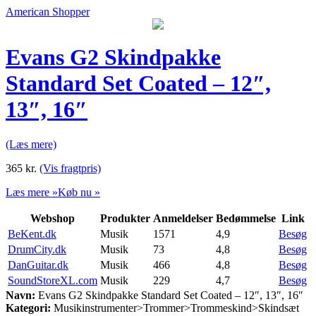
American Shopper
Evans G2 Skindpakke
Standard Set Coated – 12″,
13″, 16″
(Læs mere)
365
kr.
(Vis fragtpris)
Læs mere »
Køb nu »
Webshop
Produkter
Anmeldelser
Bedømmelse
Link
BeKent.dk
Musik
1571
4,9
Besøg
DrumCity.dk
Musik
73
4,8
Besøg
DanGuitar.dk
Musik
466
4,8
Besøg
SoundStoreXL.com
Musik
229
4,7
Besøg
Navn:
Evans G2 Skindpakke Standard Set Coated – 12″, 13″, 16″
Kategori:
Musikinstrumenter>Trommer>Trommeskind>Skindsæt