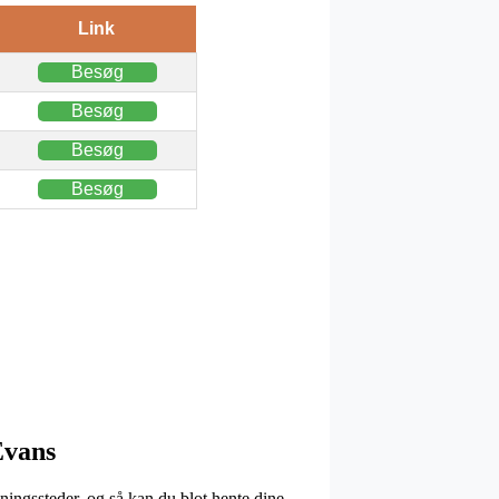
Link
Besøg
Besøg
Besøg
Besøg
Evans
ningssteder, og så kan du blot hente dine