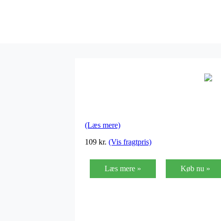
(Læs mere)
109
kr.
(Vis fragtpris)
Læs mere »
Køb nu »