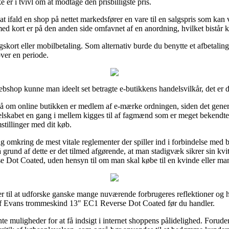
 er i tvivl om at modtage den prisbilligste pris.
 ifald en shop på nettet markedsfører en vare til en salgspris som kan vi
ed kort er på den anden side omfavnet af en anordning, hvilket bistår
skort eller mobilbetaling. Som alternativ burde du benytte et afbetalings
over en periode.
ebshop kunne man ideelt set betragte e-butikkens handelsvilkår, det e
å om online butikken er medlem af e-mærke ordningen, siden det generel
et selskabet en gang i mellem kigges til af fagmænd som er meget bekendt
stillinger med dit køb.
g omkring de mest vitale reglementer der spiller ind i forbindelse med 
 grund af dette er det tilmed afgørende, at man stadigvæk sikrer sin kvit
Dot Coated, uden hensyn til om man skal købe til en kvinde eller ma
inger til at udforske ganske mange nuværende forbrugeres reflektioner og 
 af Evans trommeskind 13″ EC1 Reverse Dot Coated før du handler.
e muligheder for at få indsigt i internet shoppens pålidelighed. Forude