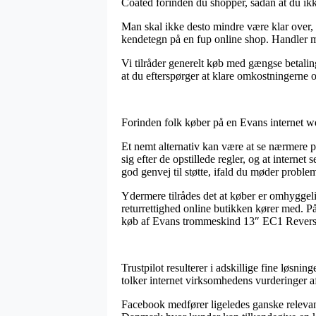
Coated forinden du shopper, sådan at du ikke
Man skal ikke desto mindre være klar over, at
kendetegn på en fup online shop. Handler m
Vi tilråder generelt køb med gængse betaling
at du efterspørger at klare omkostningerne 
Forinden folk køber på en Evans internet w
Et nemt alternativ kan være at se nærmere p
sig efter de opstillede regler, og at intern
god genvej til støtte, ifald du møder problem
Ydermere tilrådes det at køber er omhyggeli
returrettighed online butikken kører med. På
køb af Evans trommeskind 13″ EC1 Reverse 
Trustpilot resulterer i adskillige fine løsn
tolker internet virksomhedens vurderinger
Facebook medfører ligeledes ganske relevant