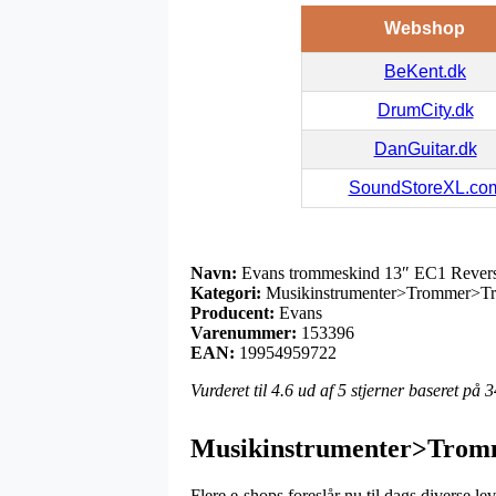
Webshop
BeKent.dk
DrumCity.dk
DanGuitar.dk
SoundStoreXL.co
Navn:
Evans trommeskind 13″ EC1 Revers
Kategori:
Musikinstrumenter>Trommer>Tr
Producent:
Evans
Varenummer:
153396
EAN:
19954959722
Vurderet til
4.6
ud af 5 stjerner baseret på
3
Musikinstrumenter>Trom
Flere e-shops foreslår nu til dags diverse 