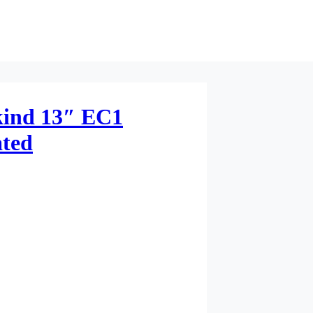
ind 13″ EC1
ated