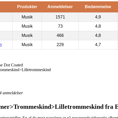
Produkter
Anmeldelser
Bedømmelse
Musik
1571
4,9
Musik
73
4,8
Musik
466
4,8
m
Musik
229
4,7
e Dot Coated
ommeskind>Lilletrommeskind
4
anmeldelser
mer>Trommeskind>Lilletrommeskind fra 
leveringsmidler. En af de mest populære er på nuværende tidspunkt afhent