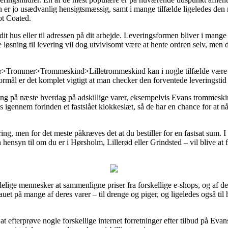
en er jo usædvanlig hensigtsmæssig, samt i mange tilfælde ligeledes den
t Coated.
dit hus eller til adressen på dit arbejde. Leveringsformen bliver i mange
løsning til levering vil dog utvivlsomt være at hente ordren selv, men 
>Trommer>Trommeskind>Lilletrommeskind kan i nogle tilfælde være særd
ormål er det komplet vigtigt at man checker den forventede leveringsti
ering på næste hverdag på adskillige varer, eksempelvis Evans tromme
s igennem forinden et fastslået klokkeslæt, så de har en chance for at nå
ing, men for det meste påkræves det at du bestiller for en fastsat sum. I
n hensyn til om du er i Hørsholm, Lillerød eller Grindsted – vil blive at få
delige mennesker at sammenligne priser fra forskellige e-shops, og af de
veauet på mange af deres varer – til drenge og piger, og ligeledes også ti
 at efterprøve nogle forskellige internet forretninger efter tilbud på 