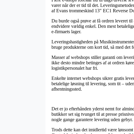
varer når der er tid til det. Leveringsmetod
af Evans trommeskind 13″ EC1 Reverse Do
Du burde også prøve at få ordren leveret til 
endvidere vældig enkel. Den mest betalelige 
e-firmaets lager.
Leveringshastigheden på Musikinstrumenter
bruge produkterne om kort tid, så med det f
Masser af webshops stiller garanti om lev
ikke desto mindre betinges af at ordren køre
logistikpersonalet har fri.
Enkelte internet webshops sikrer gratis lever
betalelige løsning til levering, som tit – ude
afhentningssted.
Det er jo efterhånden yderst nemt for almin
butikker set sig tvunget til at presse prisni
nogle gange garantere levering uden gebyr.
Trods dette kan det imidlertid være lønsomt