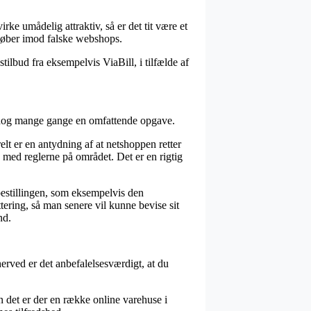
rke umådelig attraktiv, så er det tit være et
 køber imod falske webshops.
tilbud fra eksempelvis ViaBill, i tilfælde af
r dog mange gange en omfattende opgave.
t er en antydning af at netshoppen retter
e med reglerne på området. Det er en rigtig
bestillingen, som eksempelvis den
tering, så man senere vil kunne bevise sit
nd.
herved er det anbefalelsesværdigt, at du
n det er der en række online varehuse i