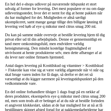
En hel del e-shops udlover på nuværende tidspunkt et stort
udvalg af former for levering. Det mest populære er nu om dage
udleveringssteder, hvor det er nemt for dig at hente pakken når
du har mulighed for det. Muligheden er altså særligt
ukompliceret, samt mange gange tillige den billigste løsning til
levering ved køb af eye q mikstur med citrus smag 200 ml.
Du kan på samme måde overveje at bestille levering hjem til dig
privat eller ud til din arbejdsplads. Denne er gennemsnitligt en
tand mere omkostningsfuld, men endvidere vældig
hensigtsmæssig. Den mindst kostelige fragtmulighed er
utvivlsomt at hente produkterne selv, men dette afhænger af at
du lever nær online firmaets hjemsted.
Antal dages levering på Kosttilskud og vitaminer > Kosttilskud
> Fiskeolie kan vise sig at være vældig afgørende når vi står og
skal bruge varen inden for få dage, så derfor er det ret så
væsentligt at du kigger nærmere på leveringstidspunktet på den
vedkommende vare.
En del online forhandlere tilsiger 1 dags fragt på en række af
deres produkter, eksempelvis eye q mikstur med citrus smag 200
ml, men som trods alt er betinget af at du når at bestille forinden
et angivent klokkeslæt, sådan at de har mulighed for at nå at få
bestillingen skippet afsted forud for at pakkemedarbejderne har