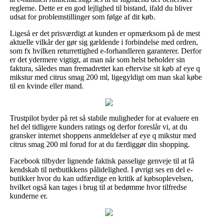
reglerne. Dette er en god lejlighed til bistand, ifald du bliver
udsat for problemstillinger som følge af dit køb.
Ligeså er det prisværdigt at kunden er opmærksom på de mest
aktuelle vilkår der gør sig gældende i forbindelse med ordren,
som fx hvilken returrettighed e-forhandleren garanterer. Derfor
er det ydermere vigtigt, at man når som helst beholder sin
faktura, således man fremadrettet kan eftervise sit køb af eye q
mikstur med citrus smag 200 ml, ligegyldigt om man skal købe
til en kvinde eller mand.
Trustpilot byder på ret så stabile muligheder for at evaluere en
hel del tidligere kunders ratings og derfor foreslår vi, at du
gransker internet shoppens anmeldelser af eye q mikstur med
citrus smag 200 ml forud for at du færdiggør din shopping.
Facebook tilbyder lignende faktisk passelige genveje til at få
kendskab til netbutikkens pålidelighed. I øvrigt ses en del e-
butikker hvor du kan udfærdige en kritik af købsoplevelsen,
hvilket også kan tages i brug til at bedømme hvor tilfredse
kunderne er.