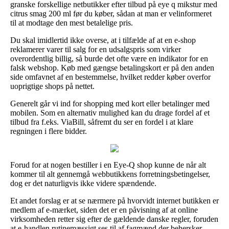
granske forskellige netbutikker efter tilbud på eye q mikstur med
citrus smag 200 ml før du køber, sådan at man er velinformeret
til at modtage den mest betalelige pris.
Du skal imidlertid ikke overse, at i tilfælde af at en e-shop
reklamerer varer til salg for en udsalgspris som virker
overordentlig billig, så burde det ofte være en indikator for en
falsk webshop. Køb med gængse betalingskort er på den anden
side omfavnet af en bestemmelse, hvilket redder køber overfor
uoprigtige shops på nettet.
Generelt går vi ind for shopping med kort eller betalinger med
mobilen. Som en alternativ mulighed kan du drage fordel af et
tilbud fra f.eks. ViaBill, såfremt du ser en fordel i at klare
regningen i flere bidder.
Forud for at nogen bestiller i en Eye-Q shop kunne de når alt
kommer til alt gennemgå webbutikkens forretningsbetingelser,
dog er det naturligvis ikke videre spændende.
Et andet forslag er at se nærmere på hvorvidt internet butikken er
medlem af e-mærket, siden det er en påvisning af at online
virksomheden retter sig efter de gældende danske regler, foruden
at e-handlen rutinemæssigt ses til af fagmænd der behersker