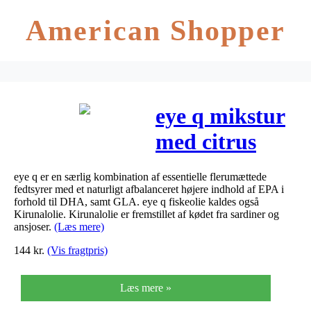
American Shopper
eye q mikstur
med citrus
smag 200 ml
eye q er en særlig kombination af essentielle flerumættede
fedtsyrer med et naturligt afbalanceret højere indhold af EPA i
forhold til DHA, samt GLA. eye q fiskeolie kaldes også
Kirunalolie. Kirunalolie er fremstillet af kødet fra sardiner og
ansjoser.
(Læs mere)
144
kr.
(Vis fragtpris)
Læs mere »