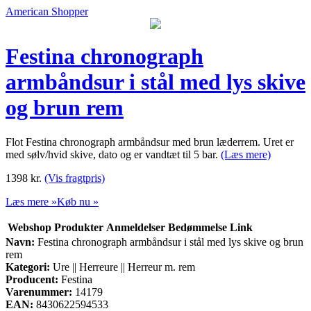
American Shopper
Festina chronograph
armbåndsur i stål med lys skive
og brun rem
Flot Festina chronograph armbåndsur med brun læderrem. Uret er
med sølv/hvid skive, dato og er vandtæt til 5 bar.
(Læs mere)
1398
kr.
(Vis fragtpris)
Læs mere »
Køb nu »
Webshop
Produkter
Anmeldelser
Bedømmelse
Link
Navn:
Festina chronograph armbåndsur i stål med lys skive og brun
rem
Kategori:
Ure || Herreure || Herreur m. rem
Producent:
Festina
Varenummer:
14179
EAN:
8430622594533