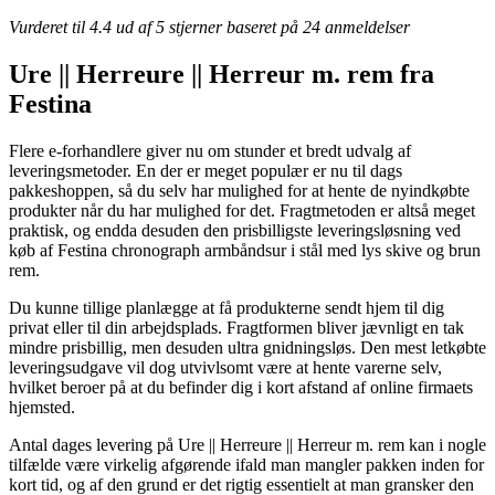
Vurderet til
4.4
ud af 5 stjerner baseret på
24
anmeldelser
Ure || Herreure || Herreur m. rem fra
Festina
Flere e-forhandlere giver nu om stunder et bredt udvalg af
leveringsmetoder. En der er meget populær er nu til dags
pakkeshoppen, så du selv har mulighed for at hente de nyindkøbte
produkter når du har mulighed for det. Fragtmetoden er altså meget
praktisk, og endda desuden den prisbilligste leveringsløsning ved
køb af Festina chronograph armbåndsur i stål med lys skive og brun
rem.
Du kunne tillige planlægge at få produkterne sendt hjem til dig
privat eller til din arbejdsplads. Fragtformen bliver jævnligt en tak
mindre prisbillig, men desuden ultra gnidningsløs. Den mest letkøbte
leveringsudgave vil dog utvivlsomt være at hente varerne selv,
hvilket beroer på at du befinder dig i kort afstand af online firmaets
hjemsted.
Antal dages levering på Ure || Herreure || Herreur m. rem kan i nogle
tilfælde være virkelig afgørende ifald man mangler pakken inden for
kort tid, og af den grund er det rigtig essentielt at man gransker den