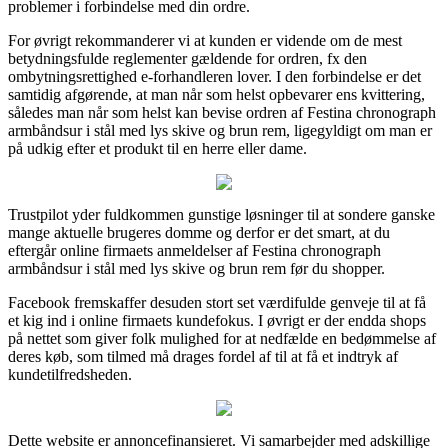
problemer i forbindelse med din ordre.
For øvrigt rekommanderer vi at kunden er vidende om de mest
betydningsfulde reglementer gældende for ordren, fx den
ombytningsrettighed e-forhandleren lover. I den forbindelse er det
samtidig afgørende, at man når som helst opbevarer ens kvittering,
således man når som helst kan bevise ordren af Festina chronograph
armbåndsur i stål med lys skive og brun rem, ligegyldigt om man er
på udkig efter et produkt til en herre eller dame.
Trustpilot yder fuldkommen gunstige løsninger til at sondere ganske
mange aktuelle brugeres domme og derfor er det smart, at du
eftergår online firmaets anmeldelser af Festina chronograph
armbåndsur i stål med lys skive og brun rem før du shopper.
Facebook fremskaffer desuden stort set værdifulde genveje til at få
et kig ind i online firmaets kundefokus. I øvrigt er der endda shops
på nettet som giver folk mulighed for at nedfælde en bedømmelse af
deres køb, som tilmed må drages fordel af til at få et indtryk af
kundetilfredsheden.
Dette website er annoncefinansieret. Vi samarbejder med adskillige