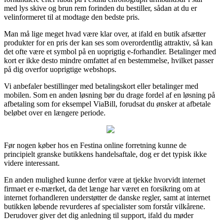
med lys skive og brun rem forinden du bestiller, sådan at du er
velinformeret til at modtage den bedste pris.
Man må lige meget hvad være klar over, at ifald en butik afsætter
produkter for en pris der kan ses som overordentlig attraktiv, så kan
det ofte være et symbol på en uoprigtig e-forhandler. Betalinger med
kort er ikke desto mindre omfattet af en bestemmelse, hvilket passer
på dig overfor uoprigtige webshops.
Vi anbefaler bestillinger med betalingskort eller betalinger med
mobilen. Som en anden løsning bør du drage fordel af en løsning på
afbetaling som for eksempel ViaBill, forudsat du ønsker at afbetale
beløbet over en længere periode.
Før nogen køber hos en Festina online forretning kunne de
principielt granske butikkens handelsaftale, dog er det typisk ikke
videre interessant.
En anden mulighed kunne derfor være at tjekke hvorvidt internet
firmaet er e-mærket, da det længe har været en forsikring om at
internet forhandleren understøtter de danske regler, samt at internet
butikken løbende revurderes af specialister som forstår vilkårene.
Derudover giver det dig anledning til support, ifald du møder