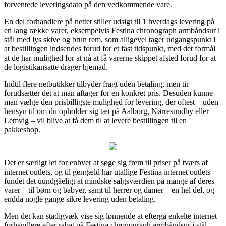
forventede leveringsdato på den vedkommende vare.
En del forhandlere på nettet stiller udsigt til 1 hverdags levering på
en lang række varer, eksempelvis Festina chronograph armbåndsur i
stål med lys skive og brun rem, som alligevel tager udgangspunkt i
at bestillingen indsendes forud for et fast tidspunkt, med det formål
at de har mulighed for at nå at få varerne skippet afsted forud for at
de logistikansatte drager hjemad.
Indtil flere netbutikker tilbyder fragt uden betaling, men tit
forudsætter det at man aftager for en konkret pris. Desuden kunne
man vælge den prisbilligste mulighed for levering, der oftest – uden
hensyn til om du opholder sig tæt på Aalborg, Nørresundby eller
Lemvig – vil blive at få dem til at levere bestillingen til en
pakkeshop.
Det er særligt let for enhver at søge sig frem til priser på tværs af
internet outlets, og til gengæld har utallige Festina internet outlets
fundet det uundgåeligt at mindske salgsværdien på mange af deres
varer – til børn og babyer, samt til herrer og damer – en hel del, og
endda nogle gange sikre levering uden betaling.
Men det kan stadigvæk vise sig lønnende at eftergå enkelte internet
forhandlere efter rabat på Festina chronograph armbåndsur i stål