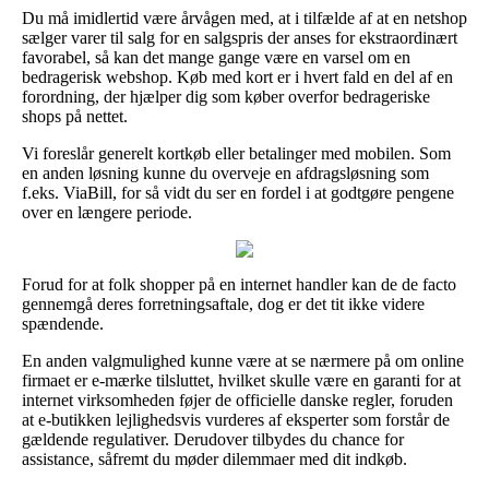
Du må imidlertid være årvågen med, at i tilfælde af at en netshop
sælger varer til salg for en salgspris der anses for ekstraordinært
favorabel, så kan det mange gange være en varsel om en
bedragerisk webshop. Køb med kort er i hvert fald en del af en
forordning, der hjælper dig som køber overfor bedrageriske
shops på nettet.
Vi foreslår generelt kortkøb eller betalinger med mobilen. Som
en anden løsning kunne du overveje en afdragsløsning som
f.eks. ViaBill, for så vidt du ser en fordel i at godtgøre pengene
over en længere periode.
Forud for at folk shopper på en internet handler kan de de facto
gennemgå deres forretningsaftale, dog er det tit ikke videre
spændende.
En anden valgmulighed kunne være at se nærmere på om online
firmaet er e-mærke tilsluttet, hvilket skulle være en garanti for at
internet virksomheden føjer de officielle danske regler, foruden
at e-butikken lejlighedsvis vurderes af eksperter som forstår de
gældende regulativer. Derudover tilbydes du chance for
assistance, såfremt du møder dilemmaer med dit indkøb.