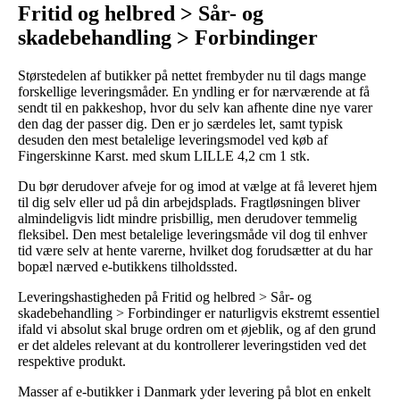
Fritid og helbred > Sår- og
skadebehandling > Forbindinger
Størstedelen af butikker på nettet frembyder nu til dags mange
forskellige leveringsmåder. En yndling er for nærværende at få
sendt til en pakkeshop, hvor du selv kan afhente dine nye varer
den dag der passer dig. Den er jo særdeles let, samt typisk
desuden den mest betalelige leveringsmodel ved køb af
Fingerskinne Karst. med skum LILLE 4,2 cm 1 stk.
Du bør derudover afveje for og imod at vælge at få leveret hjem
til dig selv eller ud på din arbejdsplads. Fragtløsningen bliver
almindeligvis lidt mindre prisbillig, men derudover temmelig
fleksibel. Den mest betalelige leveringsmåde vil dog til enhver
tid være selv at hente varerne, hvilket dog forudsætter at du har
bopæl nærved e-butikkens tilholdssted.
Leveringshastigheden på Fritid og helbred > Sår- og
skadebehandling > Forbindinger er naturligvis ekstremt essentiel
ifald vi absolut skal bruge ordren om et øjeblik, og af den grund
er det aldeles relevant at du kontrollerer leveringstiden ved det
respektive produkt.
Masser af e-butikker i Danmark yder levering på blot en enkelt