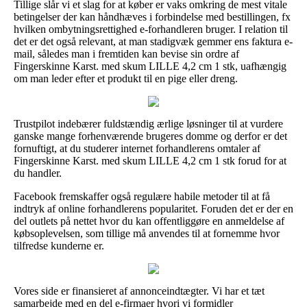
Tillige slår vi et slag for at køber er vaks omkring de mest vitale
betingelser der kan håndhæves i forbindelse med bestillingen, fx
hvilken ombytningsrettighed e-forhandleren bruger. I relation til
det er det også relevant, at man stadigvæk gemmer ens faktura e-
mail, således man i fremtiden kan bevise sin ordre af
Fingerskinne Karst. med skum LILLE 4,2 cm 1 stk, uafhængig
om man leder efter et produkt til en pige eller dreng.
Trustpilot indebærer fuldstændig ærlige løsninger til at vurdere
ganske mange forhenværende brugeres domme og derfor er det
fornuftigt, at du studerer internet forhandlerens omtaler af
Fingerskinne Karst. med skum LILLE 4,2 cm 1 stk forud for at
du handler.
Facebook fremskaffer også regulære habile metoder til at få
indtryk af online forhandlerens popularitet. Foruden det er der en
del outlets på nettet hvor du kan offentliggøre en anmeldelse af
købsoplevelsen, som tillige må anvendes til at fornemme hvor
tilfredse kunderne er.
Vores side er finansieret af annonceindtægter. Vi har et tæt
samarbejde med en del e-firmaer hvori vi formidler