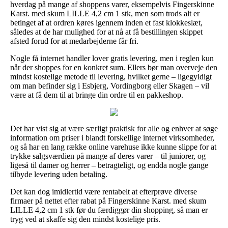
hverdag på mange af shoppens varer, eksempelvis Fingerskinne
Karst. med skum LILLE 4,2 cm 1 stk, men som trods alt er
betinget af at ordren køres igennem inden et fast klokkeslæt,
således at de har mulighed for at nå at få bestillingen skippet
afsted forud for at medarbejderne får fri.
Nogle få internet handler lover gratis levering, men i reglen kun
når der shoppes for en konkret sum. Ellers bør man overveje den
mindst kostelige metode til levering, hvilket gerne – ligegyldigt
om man befinder sig i Esbjerg, Vordingborg eller Skagen – vil
være at få dem til at bringe din ordre til en pakkeshop.
Det har vist sig at være særligt praktisk for alle og enhver at søge
information om priser i blandt forskellige internet virksomheder,
og så har en lang række online varehuse ikke kunne slippe for at
trykke salgsværdien på mange af deres varer – til juniorer, og
ligeså til damer og herrer – betragteligt, og endda nogle gange
tilbyde levering uden betaling.
Det kan dog imidlertid være rentabelt at efterprøve diverse
firmaer på nettet efter rabat på Fingerskinne Karst. med skum
LILLE 4,2 cm 1 stk før du færdiggør din shopping, så man er
tryg ved at skaffe sig den mindst kostelige pris.