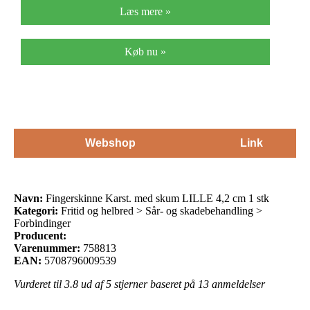
Læs mere »
Køb nu »
Webshop
Link
Navn:
Fingerskinne Karst. med skum LILLE 4,2 cm 1 stk
Kategori:
Fritid og helbred > Sår- og skadebehandling >
Forbindinger
Producent:
Varenummer:
758813
EAN:
5708796009539
Vurderet til
3.8
ud af 5 stjerner baseret på
13
anmeldelser