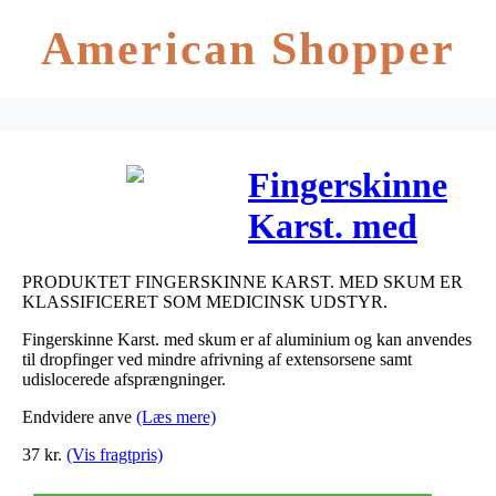
American Shopper
Fingerskinne
Karst. med
skum LILLE
PRODUKTET FINGERSKINNE KARST. MED SKUM ER
4,2 cm 1 stk
KLASSIFICERET SOM MEDICINSK UDSTYR.
Fingerskinne Karst. med skum er af aluminium og kan anvendes
til dropfinger ved mindre afrivning af extensorsene samt
udislocerede afsprængninger.
Endvidere anve
(Læs mere)
37
kr.
(Vis fragtpris)