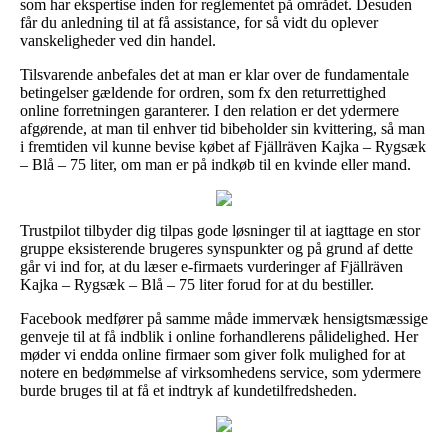
som har ekspertise inden for reglementet på området. Desuden
får du anledning til at få assistance, for så vidt du oplever
vanskeligheder ved din handel.
Tilsvarende anbefales det at man er klar over de fundamentale
betingelser gældende for ordren, som fx den returrettighed
online forretningen garanterer. I den relation er det ydermere
afgørende, at man til enhver tid bibeholder sin kvittering, så man
i fremtiden vil kunne bevise købet af Fjällräven Kajka – Rygsæk
– Blå – 75 liter, om man er på indkøb til en kvinde eller mand.
Trustpilot tilbyder dig tilpas gode løsninger til at iagttage en stor
gruppe eksisterende brugeres synspunkter og på grund af dette
går vi ind for, at du læser e-firmaets vurderinger af Fjällräven
Kajka – Rygsæk – Blå – 75 liter forud for at du bestiller.
Facebook medfører på samme måde immervæk hensigtsmæssige
genveje til at få indblik i online forhandlerens pålidelighed. Her
møder vi endda online firmaer som giver folk mulighed for at
notere en bedømmelse af virksomhedens service, som ydermere
burde bruges til at få et indtryk af kundetilfredsheden.