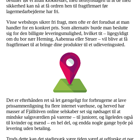
bestiller før et aftalt klokkeslæt, med hensynstagen til at de med
sikkerhed kan nå at få ordren hen til fragtfirmaet før
lagermedarbejderne har fri.
Visse webshops sikrer fri fragt, men ofte er det forudsat at man
handler for en konkret pris. Som alternativ burde man beslutte
sig for den billigste leveringsmulighed, hvilket tit – ligegyldigt
om du bor nær Herning, Aabenraa eller Struer – vil blive at få
fragtfirmaet til at bringe dine produkter til et udleveringssted.
Det er efterhånden ret så let gængeligt for forbrugerne at lave
prissammenligning fra flere internet varehuse, og herved har
masser af Fjällräven online selskaber set sig nødsaget til at
mindske salgsværdien på varerne – til juniorer, og ligeledes også
til kvinder og mænd – en hel del, og endda nogle gange byde på
levering uden betaling.
Trods dette kan det stadigvæk være tiden værd at udforske et par