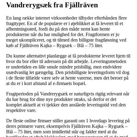
Vandrerygsæk fra Fjällräven
En lang række internet virksomheder tilbyder efterhånden flere
fragttyper. En af de populære er i øjeblikket at få leveret til et
afhentningssted, fordi du på den måde nemt kan hente
produkterne når du har mulighed for det. Fragtformen er jo
meget ukompliceret, og tit tilmed den billigste fragtløsning ved
køb af Fjällräven Kajka – Rygsæk – Blå – 75 liter.
Du kunne alternativt planlægge at få produkterne leveret hjem til
hvor du bor eller til adressen på dit arbejde. Leveringsmetoden
er undertiden en lille smule mindre prisbillig, men endvidere
usædvanlig let gængelig. Den prisbilligste leveringsform vil dog
i de fleste tilfælde være selv at hente varerne, men det beroer på
at du er i kort afstand af e-firmaets bopæl.
Fragtperioden på Vandrerygsæk er naturligvis rigtig relevant når
du har brug for dine nye produkter straks, så derfor er det
komplet aktuelt at vi tjekker den anslåede leveringstid ved den
respektive vare.
De fleste online firmaer stiller garanti om 1 hverdags levering på
deres primære varer, eksempelvis Fjällräven Kajka – Rygsæk –
Blå – 75 liter, men som imidlertid står og falder med at du