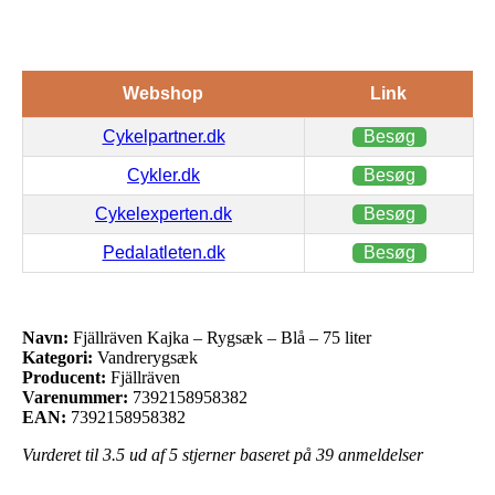
Webshop
Link
Cykelpartner.dk
Besøg
Cykler.dk
Besøg
Cykelexperten.dk
Besøg
Pedalatleten.dk
Besøg
Navn:
Fjällräven Kajka – Rygsæk – Blå – 75 liter
Kategori:
Vandrerygsæk
Producent:
Fjällräven
Varenummer:
7392158958382
EAN:
7392158958382
Vurderet til
3.5
ud af 5 stjerner baseret på
39
anmeldelser