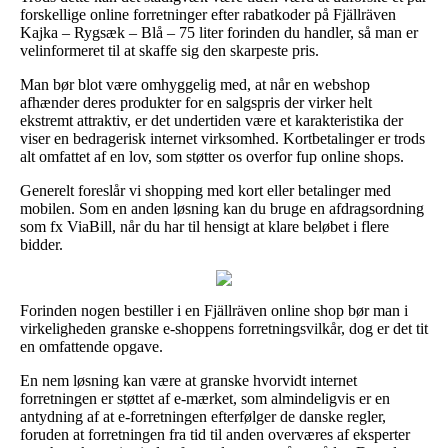
forskellige online forretninger efter rabatkoder på Fjällräven
Kajka – Rygsæk – Blå – 75 liter forinden du handler, så man er
velinformeret til at skaffe sig den skarpeste pris.
Man bør blot være omhyggelig med, at når en webshop
afhænder deres produkter for en salgspris der virker helt
ekstremt attraktiv, er det undertiden være et karakteristika der
viser en bedragerisk internet virksomhed. Kortbetalinger er trods
alt omfattet af en lov, som støtter os overfor fup online shops.
Generelt foreslår vi shopping med kort eller betalinger med
mobilen. Som en anden løsning kan du bruge en afdragsordning
som fx ViaBill, når du har til hensigt at klare beløbet i flere
bidder.
Forinden nogen bestiller i en Fjällräven online shop bør man i
virkeligheden granske e-shoppens forretningsvilkår, dog er det tit
en omfattende opgave.
En nem løsning kan være at granske hvorvidt internet
forretningen er støttet af e-mærket, som almindeligvis er en
antydning af at e-forretningen efterfølger de danske regler,
foruden at forretningen fra tid til anden overværes af eksperter