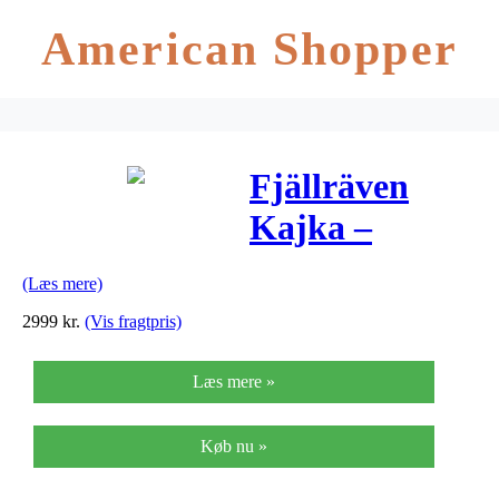
American Shopper
Fjällräven
Kajka –
Rygsæk – Blå
(Læs mere)
– 75 liter
2999
kr.
(Vis fragtpris)
Læs mere »
Køb nu »