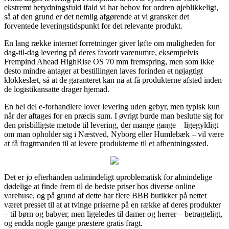
ekstremt betydningsfuld ifald vi har behov for ordren øjeblikkeligt,
så af den grund er det nemlig afgørende at vi gransker det
forventede leveringstidspunkt for det relevante produkt.
En lang række internet forretninger giver løfte om muligheden for
dag-til-dag levering på deres favorit varenumre, eksempelvis
Frempind Ahead HighRise OS 70 mm fremspring, men som ikke
desto mindre antager at bestillingen laves forinden et nøjagtigt
klokkeslæt, så at de garanteret kan nå at få produkterne afsted inden
de logistikansatte drager hjemad.
En hel del e-forhandlere lover levering uden gebyr, men typisk kun
når der aftages for en præcis sum. I øvrigt burde man beslutte sig for
den prisbilligste metode til levering, der mange gange – ligegyldigt
om man opholder sig i Næstved, Nyborg eller Humlebæk – vil være
at få fragtmanden til at levere produkterne til et afhentningssted.
Det er jo efterhånden ualmindeligt uproblematisk for almindelige
dødelige at finde frem til de bedste priser hos diverse online
varehuse, og på grund af dette har flere BBB butikker på nettet
været presset til at at tvinge priserne på en række af deres produkter
– til børn og babyer, men ligeledes til damer og herrer – betragteligt,
og endda nogle gange præstere gratis fragt.