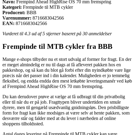
Navn:
Frempind Ahead HighRise OS 70 mm fremspring
Kategori:
Frempinde til MTB cykler
Producent:
BBB
Varenummer:
8716683042566
EAN:
8716683042566
Vurderet til
4.3
ud af 5 stjerner baseret på
30
anmeldelser
Frempinde til MTB cykler fra BBB
Mange e-shops tilbyder nu et stort udvalg af former for fragt. En der
er meget almindelig er nu til dags at få afleveret pakken hos en
pakkeshop, og så kan du blot gå forbi efter din nyindkøbte vare lige
præcis når det passer ind i din kalender. Muligheden er jo temmelig
fleksibel, og endda endda den mest letkøbte leveringsmanér ved køb
af Frempind Ahead HighRise OS 70 mm fremspring.
Du kan derudover prøve at vælge at få udbragt til din privatbolig
eller til når du er på job. Fragttypen bliver undertiden en smule
dyrere, men til gengæld usædvanlig gnidningsløs. Den prisbilligste
form for fragt kan ikke modsiges at være selv at hente pakken, som
desværre står og falder med at du lever i nærheden af online
shoppens tilholdssted.
Antal dages levering på Frempinde til MTB cykler kan være