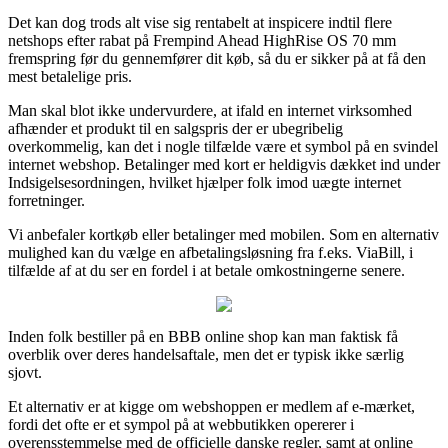
Det kan dog trods alt vise sig rentabelt at inspicere indtil flere
netshops efter rabat på Frempind Ahead HighRise OS 70 mm
fremspring før du gennemfører dit køb, så du er sikker på at få den
mest betalelige pris.
Man skal blot ikke undervurdere, at ifald en internet virksomhed
afhænder et produkt til en salgspris der er ubegribelig
overkommelig, kan det i nogle tilfælde være et symbol på en svindel
internet webshop. Betalinger med kort er heldigvis dækket ind under
Indsigelsesordningen, hvilket hjælper folk imod uægte internet
forretninger.
Vi anbefaler kortkøb eller betalinger med mobilen. Som en alternativ
mulighed kan du vælge en afbetalingsløsning fra f.eks. ViaBill, i
tilfælde af at du ser en fordel i at betale omkostningerne senere.
Inden folk bestiller på en BBB online shop kan man faktisk få
overblik over deres handelsaftale, men det er typisk ikke særlig
sjovt.
Et alternativ er at kigge om webshoppen er medlem af e-mærket,
fordi det ofte er et sympol på at webbutikken opererer i
overensstemmelse med de officielle danske regler, samt at online