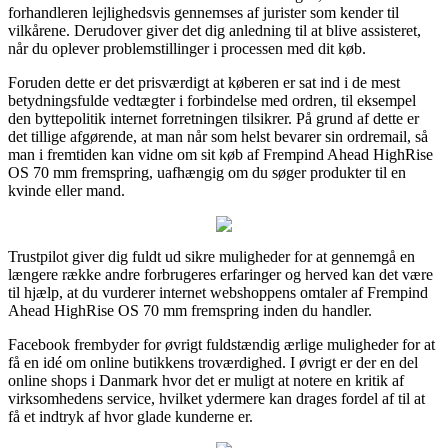
forhandleren lejlighedsvis gennemses af jurister som kender til
vilkårene. Derudover giver det dig anledning til at blive assisteret,
når du oplever problemstillinger i processen med dit køb.
Foruden dette er det prisværdigt at køberen er sat ind i de mest
betydningsfulde vedtægter i forbindelse med ordren, til eksempel
den byttepolitik internet forretningen tilsikrer. På grund af dette er
det tillige afgørende, at man når som helst bevarer sin ordremail, så
man i fremtiden kan vidne om sit køb af Frempind Ahead HighRise
OS 70 mm fremspring, uafhængig om du søger produkter til en
kvinde eller mand.
Trustpilot giver dig fuldt ud sikre muligheder for at gennemgå en
længere række andre forbrugeres erfaringer og herved kan det være
til hjælp, at du vurderer internet webshoppens omtaler af Frempind
Ahead HighRise OS 70 mm fremspring inden du handler.
Facebook frembyder for øvrigt fuldstændig ærlige muligheder for at
få en idé om online butikkens troværdighed. I øvrigt er der en del
online shops i Danmark hvor det er muligt at notere en kritik af
virksomhedens service, hvilket ydermere kan drages fordel af til at
få et indtryk af hvor glade kunderne er.