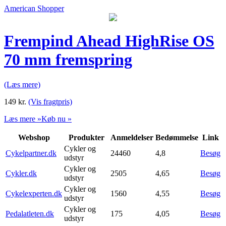
American Shopper
Frempind Ahead HighRise OS
70 mm fremspring
(Læs mere)
149
kr.
(Vis fragtpris)
Læs mere »
Køb nu »
Webshop
Produkter
Anmeldelser
Bedømmelse
Link
Cykler og
Cykelpartner.dk
24460
4,8
Besøg
udstyr
Cykler og
Cykler.dk
2505
4,65
Besøg
udstyr
Cykler og
Cykelexperten.dk
1560
4,55
Besøg
udstyr
Cykler og
Pedalatleten.dk
175
4,05
Besøg
udstyr