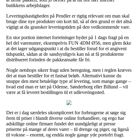
butikkens arbejdslager.
Leveringshastigheden på Pendler er rigtig relevant om man skal
bruge dine nye produkter om kort tid, så af den grund er det altså
vigtigt at du gransker leveringstiden på den vedkommende vare.
En stor portion internet forretninger byder på 1 dags fragt på en
hel del varenumre, eksempelvis FUN 4DM Ø56, men glem ikke
at det tager udgangspunkt i at du bestiller forud for et angivent
tidspunkt, sådan at de sandsynligvis kan nå at få produkterne
distribueret forinden de pakkeansatte får fri.
Nogle netshops sikrer fragt uden beregning, men i reglen kræves
det at man bestiller for et fastsat beløb. Alternativt kunne du
snuppe den mest betalelige type af levering, som mange gange –
hvad end man er tæt på Odense, Sønderborg eller Billund – vil
være at få leveret bestillingen til et udleveringssted.
Det er i dag særdeles ukompliceret for forbrugerne at søge sig
frem til priser i blandt diverse online forhandlere, og ergo har
adskillige online firmaer fundet det uundgåeligt at presse
priserne på mange af deres varer – til drenge og piger, og ligeså
til voksne – enormt, og endda nogle gange yde portofri fragt.