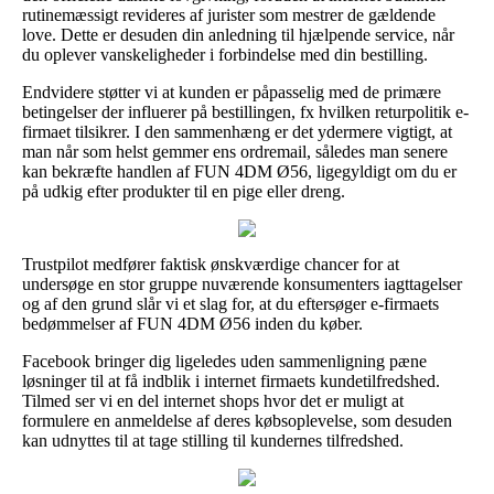
rutinemæssigt revideres af jurister som mestrer de gældende
love. Dette er desuden din anledning til hjælpende service, når
du oplever vanskeligheder i forbindelse med din bestilling.
Endvidere støtter vi at kunden er påpasselig med de primære
betingelser der influerer på bestillingen, fx hvilken returpolitik e-
firmaet tilsikrer. I den sammenhæng er det ydermere vigtigt, at
man når som helst gemmer ens ordremail, således man senere
kan bekræfte handlen af FUN 4DM Ø56, ligegyldigt om du er
på udkig efter produkter til en pige eller dreng.
Trustpilot medfører faktisk ønskværdige chancer for at
undersøge en stor gruppe nuværende konsumenters iagttagelser
og af den grund slår vi et slag for, at du eftersøger e-firmaets
bedømmelser af FUN 4DM Ø56 inden du køber.
Facebook bringer dig ligeledes uden sammenligning pæne
løsninger til at få indblik i internet firmaets kundetilfredshed.
Tilmed ser vi en del internet shops hvor det er muligt at
formulere en anmeldelse af deres købsoplevelse, som desuden
kan udnyttes til at tage stilling til kundernes tilfredshed.