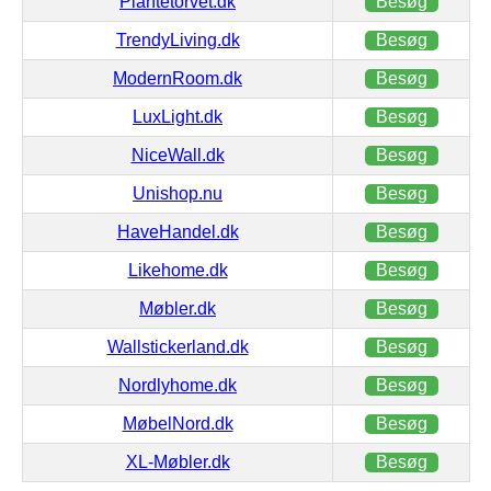
Plantetorvet.dk
Besøg
TrendyLiving.dk
Besøg
ModernRoom.dk
Besøg
LuxLight.dk
Besøg
NiceWall.dk
Besøg
Unishop.nu
Besøg
HaveHandel.dk
Besøg
Likehome.dk
Besøg
Møbler.dk
Besøg
Wallstickerland.dk
Besøg
Nordlyhome.dk
Besøg
MøbelNord.dk
Besøg
XL-Møbler.dk
Besøg