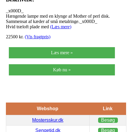
_x000D_
Hængende lampe med en klynge af Mother of perl disk.
Sammensat af kæder af små metalringe._x000D_
Hvid træloft plade med
(Læs mere)
22500
kr.
(Vis fragtpris)
Læs mere »
Køb nu »
Webshop
Link
Mostersskur.dk
Besøg
Sengetid.dk
Besøg