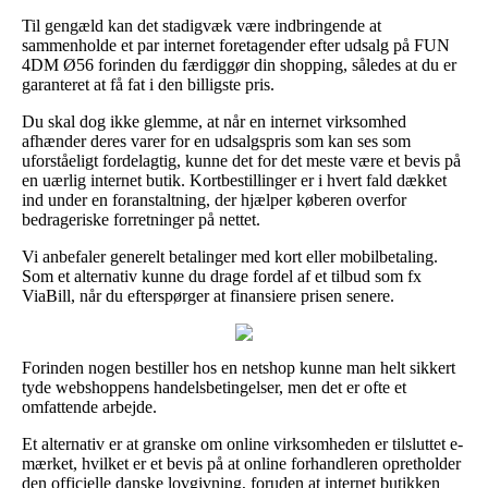
Til gengæld kan det stadigvæk være indbringende at
sammenholde et par internet foretagender efter udsalg på FUN
4DM Ø56 forinden du færdiggør din shopping, således at du er
garanteret at få fat i den billigste pris.
Du skal dog ikke glemme, at når en internet virksomhed
afhænder deres varer for en udsalgspris som kan ses som
uforståeligt fordelagtig, kunne det for det meste være et bevis på
en uærlig internet butik. Kortbestillinger er i hvert fald dækket
ind under en foranstaltning, der hjælper køberen overfor
bedrageriske forretninger på nettet.
Vi anbefaler generelt betalinger med kort eller mobilbetaling.
Som et alternativ kunne du drage fordel af et tilbud som fx
ViaBill, når du efterspørger at finansiere prisen senere.
Forinden nogen bestiller hos en netshop kunne man helt sikkert
tyde webshoppens handelsbetingelser, men det er ofte et
omfattende arbejde.
Et alternativ er at granske om online virksomheden er tilsluttet e-
mærket, hvilket er et bevis på at online forhandleren opretholder
den officielle danske lovgivning, foruden at internet butikken