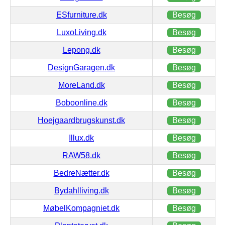
ESfurniture.dk
Besøg
LuxoLiving.dk
Besøg
Lepong.dk
Besøg
DesignGaragen.dk
Besøg
MoreLand.dk
Besøg
Boboonline.dk
Besøg
Hoejgaardbrugskunst.dk
Besøg
Illux.dk
Besøg
RAW58.dk
Besøg
BedreNætter.dk
Besøg
Bydahlliving.dk
Besøg
MøbelKompagniet.dk
Besøg