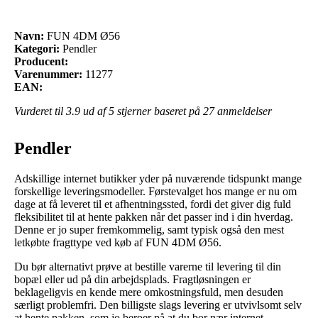
Navn:
FUN 4DM Ø56
Kategori:
Pendler
Producent:
Varenummer:
11277
EAN:
Vurderet til
3.9
ud af 5 stjerner baseret på
27
anmeldelser
Pendler
Adskillige internet butikker yder på nuværende tidspunkt mange
forskellige leveringsmodeller. Førstevalget hos mange er nu om
dage at få leveret til et afhentningssted, fordi det giver dig fuld
fleksibilitet til at hente pakken når det passer ind i din hverdag.
Denne er jo super fremkommelig, samt typisk også den mest
letkøbte fragttype ved køb af FUN 4DM Ø56.
Du bør alternativt prøve at bestille varerne til levering til din
bopæl eller ud på din arbejdsplads. Fragtløsningen er
beklageligvis en kende mere omkostningsfuld, men desuden
særligt problemfri. Den billigste slags levering er utvivlsomt selv
at hente pakken, som jo beroer på at du bor nær internet