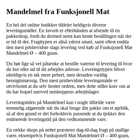
Mandelmel fra Funksjonell Mat
En hel del online butikker tildeler heldigvis diverse
leveringsmidler. En favorit er efterhånden at afsende til en
pakkeshop, fordi du dermed nemt kan hente bestillingen når der
er tid til det. Fragttypen er altså yderst smart, samt oftest endda
den mest prisbevidste slags levering ved køb af Funksjonell Mat
Mandelmel Ø – 400 gram.
Du bør lige så vel påtænke at bestille varerne til levering til hvor
du bor eller ud til dit arbejdes adresse. Leveringstypen bliver
uheldigvis en tak mere pebret, men desuden vældig
hensigtsmæssig. Den mest prisbevidste leveringsmåde er
utvivlsomt at du selv henter ordren, men dette stiller krav om at
du har bopæl nærved netshoppens arbejdslager.
Leveringstiden på Mandelmel kan i nogle tilfælde være
temmelig afgørende når du skal bruge din pakke om et øjeblik,
så af den grund er det forholdsvis passende at du tjekker den
estimerede leveringstid på den vedkommende vare.
En række shops på nettet præsterer dag-til-dag fragt på utallige
varer, eksempelvis Funksjonell Mat Mandelmel Ø – 400 gram,