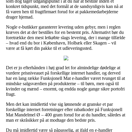
som dog tager udgangspunkt i at du når at bestille inden et
konkret tidspunkt, med det formål at de sandsynligvis kan nå at
få varen hen til fragtfirmaet forud for at pakkemedarbejderne
drager hjemad.
Nogle e-butikker garanterer levering uden gebyr, men i reglen
kræves det at der bestilles for en bestemt pris. Alternativt bør du
foretrække den mest letkøbte slags levering, der i mange tilfælde
– hvad end du bor i København, Holbæk eller Skagen – vil
være at få kørt din pakke til et udleveringssted.
Det er jo efterhånden i høj grad let for almindelige dødelige at
vurdere prisniveauet på forskellige internet handler, og derved
har en lang række Funksjonell Mat e-handler været tvunget til at
mindske salgsværdien på produkterne – til børn, men også til
kvinder og mænd – enormt, og endda nogle gange sikre portofri
fragt.
Men det kan imidlertid vise sig lønnende at granske et par
forskellige internet forretninger efter rabatkoder på Funksjonell
Mat Mandelmel Ø – 400 gram forud for at du handler, således at
man er skråsikker på at modtage den bedste pris.
Du må imidlertid være så påpasselig, at ifald en e-handler