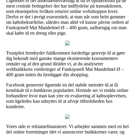
Ligeledes er det anbefalelsesværdigt at du er opmærksom på de
mest centrale betingelser der har indflydelse på transaktionen,
som eksempelvis hvilken returret online webshoppen lover.
Derfor er det i øvrigt essesentielt, at man når som helst gemmer
sin købsbekræftelse, således man altid vil kunne påvise ordren af
Funksjonell Mat Mandelmel Ø – 400 gram, uafhængig om man
skal købe til en dreng eller pige.
Trustpilot frembyder fuldkommen hæderlige genveje til at gøre
dig bekendt med ganske mange eksisterende konsumenters
omtaler og af den grund tilråder vi, at du analyserer
webbutikkens vurderinger af Funksjonell Mat Mandelmel Ø –
400 gram inden du færdiggør din shopping.
Facebook genererer lignende en del stabile metoder til at få
kendskab til e-butikkens popularitet. Herinde ser vi endda online
forhandlere hvor man kan ytre en evaluering af købsoplevelsen,
som ligeledes kan udnyttes til at afveje tilfredsheden hos
kunderne.
Vores side er reklamefinansieret. Vi arbejder sammen med en hel
del online forretninger idet vi annoncerer butikkernes varer, og