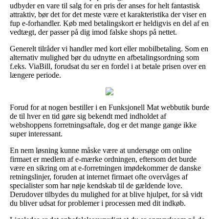
udbyder en vare til salg for en pris der anses for helt fantastisk
attraktiv, bør det for det meste være et karakteristika der viser en
fup e-forhandler. Køb med betalingskort er heldigvis en del af en
vedtægt, der passer på dig imod falske shops på nettet.
Generelt tilråder vi handler med kort eller mobilbetaling. Som en
alternativ mulighed bør du udnytte en afbetalingsordning som
f.eks. ViaBill, forudsat du ser en fordel i at betale prisen over en
længere periode.
Forud for at nogen bestiller i en Funksjonell Mat webbutik burde
de til hver en tid gøre sig bekendt med indholdet af
webshoppens forretningsaftale, dog er det mange gange ikke
super interessant.
En nem løsning kunne måske være at undersøge om online
firmaet er medlem af e-mærke ordningen, eftersom det burde
være en sikring om at e-forretningen imødekommer de danske
retningslinjer, foruden at internet firmaet ofte overvåges af
specialister som har nøje kendskab til de gældende love.
Derudover tilbydes du mulighed for at blive hjulpet, for så vidt
du bliver udsat for problemer i processen med dit indkøb.