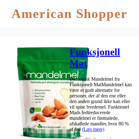
American Shopper
Funksjonell
Mat
Mandelmel Ø
Økologisk Mandelmel fra
– 400 gram
Funksjonell MatMandelmel kan
være et godt alternativ for
personer, der af den ene eller
den anden grund ikke kan eller
vil spise hvedemel. Funktionel
Mads fedtreducerede
mandelmel er fintmalede,
afskallede mandler, hvor 80 %
af fed
(Læs mere)