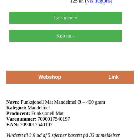
125
kr.
(Vis fragtpris)
Læs mere »
Køb nu »
Webshop
Link
Navn:
Funksjonell Mat Mandelmel Ø – 400 gram
Kategori:
Mandelmel
Producent:
Funksjonell Mat
Varenummer:
7090017540197
EAN:
7090017540197
Vurderet til
3.9
ud af 5 stjerner baseret på
33
anmeldelser