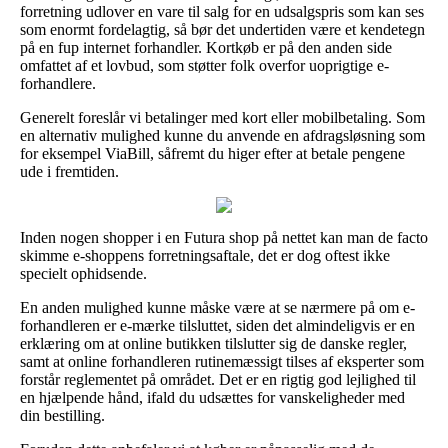
forretning udlover en vare til salg for en udsalgspris som kan ses
som enormt fordelagtig, så bør det undertiden være et kendetegn
på en fup internet forhandler. Kortkøb er på den anden side
omfattet af et lovbud, som støtter folk overfor uoprigtige e-
forhandlere.
Generelt foreslår vi betalinger med kort eller mobilbetaling. Som
en alternativ mulighed kunne du anvende en afdragsløsning som
for eksempel ViaBill, såfremt du higer efter at betale pengene
ude i fremtiden.
Inden nogen shopper i en Futura shop på nettet kan man de facto
skimme e-shoppens forretningsaftale, det er dog oftest ikke
specielt ophidsende.
En anden mulighed kunne måske være at se nærmere på om e-
forhandleren er e-mærke tilsluttet, siden det almindeligvis er en
erklæring om at online butikken tilslutter sig de danske regler,
samt at online forhandleren rutinemæssigt tilses af eksperter som
forstår reglementet på området. Det er en rigtig god lejlighed til
en hjælpende hånd, ifald du udsættes for vanskeligheder med
din bestilling.