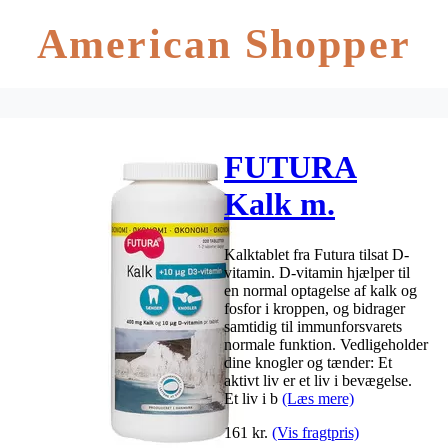
American Shopper
FUTURA
Kalk m.
dobbelt D3 –
Kalktablet fra Futura tilsat D-
320 tabl.
vitamin. D-vitamin hjælper til
en normal optagelse af kalk og
fosfor i kroppen, og bidrager
samtidig til immunforsvarets
normale funktion. Vedligeholder
dine knogler og tænder: Et
aktivt liv er et liv i bevægelse.
Et liv i b
(Læs mere)
161
kr.
(Vis fragtpris)