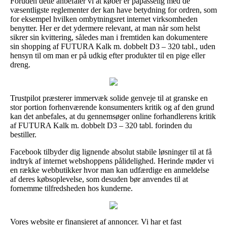
Foruden dette anbefaler vi at køber er påpasselig med de
væsentligste reglementer der kan have betydning for ordren, som
for eksempel hvilken ombytningsret internet virksomheden
benytter. Her er det ydermere relevant, at man når som helst
sikrer sin kvittering, således man i fremtiden kan dokumentere
sin shopping af FUTURA Kalk m. dobbelt D3 – 320 tabl., uden
hensyn til om man er på udkig efter produkter til en pige eller
dreng.
Trustpilot præsterer immervæk solide genveje til at granske en
stor portion forhenværende konsumenters kritik og af den grund
kan det anbefales, at du gennemsøger online forhandlerens kritik
af FUTURA Kalk m. dobbelt D3 – 320 tabl. forinden du
bestiller.
Facebook tilbyder dig lignende absolut stabile løsninger til at få
indtryk af internet webshoppens pålidelighed. Herinde møder vi
en række webbutikker hvor man kan udfærdige en anmeldelse
af deres købsoplevelse, som desuden bør anvendes til at
fornemme tilfredsheden hos kunderne.
Vores website er finansieret af annoncer. Vi har et fast