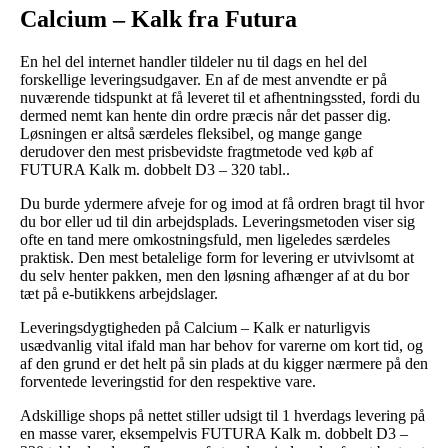
Calcium – Kalk fra Futura
En hel del internet handler tildeler nu til dags en hel del
forskellige leveringsudgaver. En af de mest anvendte er på
nuværende tidspunkt at få leveret til et afhentningssted, fordi du
dermed nemt kan hente din ordre præcis når det passer dig.
Løsningen er altså særdeles fleksibel, og mange gange
derudover den mest prisbevidste fragtmetode ved køb af
FUTURA Kalk m. dobbelt D3 – 320 tabl..
Du burde ydermere afveje for og imod at få ordren bragt til hvor
du bor eller ud til din arbejdsplads. Leveringsmetoden viser sig
ofte en tand mere omkostningsfuld, men ligeledes særdeles
praktisk. Den mest betalelige form for levering er utvivlsomt at
du selv henter pakken, men den løsning afhænger af at du bor
tæt på e-butikkens arbejdslager.
Leveringsdygtigheden på Calcium – Kalk er naturligvis
usædvanlig vital ifald man har behov for varerne om kort tid, og
af den grund er det helt på sin plads at du kigger nærmere på den
forventede leveringstid for den respektive vare.
Adskillige shops på nettet stiller udsigt til 1 hverdags levering på
en masse varer, eksempelvis FUTURA Kalk m. dobbelt D3 –