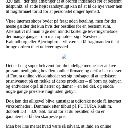
320 tabl., der dog afhænger af at ordren indsendes før et bestemt
tidspunkt, så at de højst sandsynligt kan nå at få de nye varer hen
til fragtfirmaet forud for at personalet drager hjemad.
Visse internet shops byder på fragt uden betaling, men for det
meste gælder det kun hvis der bestilles for en bestemt sum.
Alternativt må man tage den mindst kostelige leveringsmetode,
der mange gange – om man opholder sig i Næstved,
Kalundborg eller Bjerringbro – vil være at få fragtmanden til at
bringe ordren til et udleveringssted.
Det er i dag super bekvemt for almindelige mennesker at lave
prissammenligning hos flere online firmaer, og derfor har masser
af Futura online virksomheder set sig nødsaget til at nedskære
prisniveauet på en række af deres produkter – til børn og babyer,
og endvidere også til herrer og damer – en hel del, og endda
nogle gange præstere fragt uden gebyr.
Dog kan det alligevel blive gunstigt at udforske nogle få internet
virksomheder i Danmark efter tilbud på FUTURA Kalk m.
dobbelt D3 – 320 tabl. forud for at du bestiller, så du er
garanteret at få den skarpeste pris.
Man bør lige meget hvad være så påvagt, at ifald en online