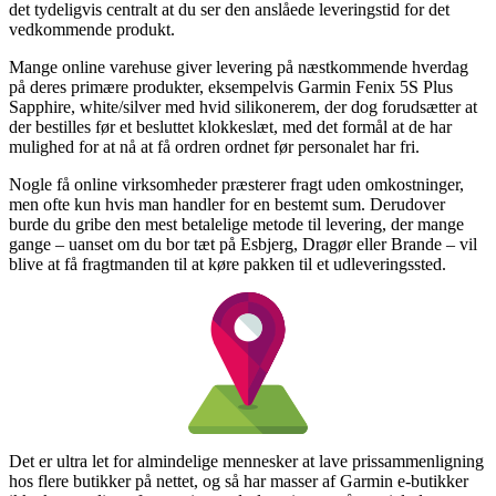
det tydeligvis centralt at du ser den anslåede leveringstid for det
vedkommende produkt.
Mange online varehuse giver levering på næstkommende hverdag
på deres primære produkter, eksempelvis Garmin Fenix 5S Plus
Sapphire, white/silver med hvid silikonerem, der dog forudsætter at
der bestilles før et besluttet klokkeslæt, med det formål at de har
mulighed for at nå at få ordren ordnet før personalet har fri.
Nogle få online virksomheder præsterer fragt uden omkostninger,
men ofte kun hvis man handler for en bestemt sum. Derudover
burde du gribe den mest betalelige metode til levering, der mange
gange – uanset om du bor tæt på Esbjerg, Dragør eller Brande – vil
blive at få fragtmanden til at køre pakken til et udleveringssted.
Det er ultra let for almindelige mennesker at lave prissammenligning
hos flere butikker på nettet, og så har masser af Garmin e-butikker