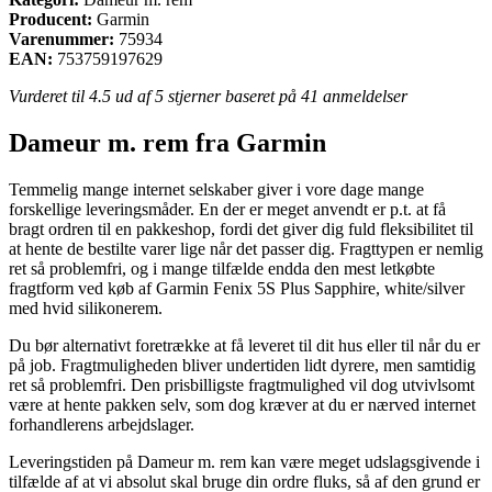
Producent:
Garmin
Varenummer:
75934
EAN:
753759197629
Vurderet til
4.5
ud af 5 stjerner baseret på
41
anmeldelser
Dameur m. rem fra Garmin
Temmelig mange internet selskaber giver i vore dage mange
forskellige leveringsmåder. En der er meget anvendt er p.t. at få
bragt ordren til en pakkeshop, fordi det giver dig fuld fleksibilitet til
at hente de bestilte varer lige når det passer dig. Fragttypen er nemlig
ret så problemfri, og i mange tilfælde endda den mest letkøbte
fragtform ved køb af Garmin Fenix 5S Plus Sapphire, white/silver
med hvid silikonerem.
Du bør alternativt foretrække at få leveret til dit hus eller til når du er
på job. Fragtmuligheden bliver undertiden lidt dyrere, men samtidig
ret så problemfri. Den prisbilligste fragtmulighed vil dog utvivlsomt
være at hente pakken selv, som dog kræver at du er nærved internet
forhandlerens arbejdslager.
Leveringstiden på Dameur m. rem kan være meget udslagsgivende i
tilfælde af at vi absolut skal bruge din ordre fluks, så af den grund er