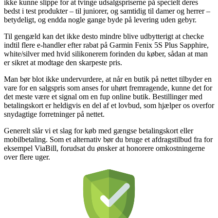
ikke kunne slippe for at tvinge udsalgspriserne på specielt deres
bedst i test produkter – til juniorer, og samtidig til damer og herrer –
betydeligt, og endda nogle gange byde på levering uden gebyr.
Til gengæld kan det ikke desto mindre blive udbytterigt at checke
indtil flere e-handler efter rabat på Garmin Fenix 5S Plus Sapphire,
white/silver med hvid silikonerem forinden du køber, sådan at man
er sikret at modtage den skarpeste pris.
Man bør blot ikke undervurdere, at når en butik på nettet tilbyder en
vare for en salgspris som anses for uhørt fremragende, kunne det for
det meste være et signal om en fup online butik. Bestillinger med
betalingskort er heldigvis en del af et lovbud, som hjælper os overfor
snydagtige forretninger på nettet.
Generelt slår vi et slag for køb med gængse betalingskort eller
mobilbetaling. Som et alternativ bør du bruge et afdragstilbud fra for
eksempel ViaBill, forudsat du ønsker at honorere omkostningerne
over flere uger.