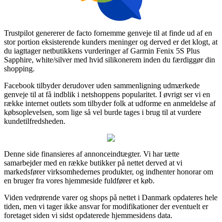
Trustpilot genererer de facto fornemme genveje til at finde ud af en
stor portion eksisterende kunders meninger og derved er det klogt, at
du iagttager netbutikkens vurderinger af Garmin Fenix 5S Plus
Sapphire, white/silver med hvid silikonerem inden du færdiggør din
shopping.
Facebook tilbyder derudover uden sammenligning udmærkede
genveje til at få indblik i netshoppens popularitet. I øvrigt ser vi en
række internet outlets som tilbyder folk at udforme en anmeldelse af
købsoplevelsen, som lige så vel burde tages i brug til at vurdere
kundetilfredsheden.
Denne side finansieres af annonceindtægter. Vi har tætte
samarbejder med en række butikker på nettet derved at vi
markedsfører virksomhedernes produkter, og indhenter honorar om
en bruger fra vores hjemmeside fuldfører et køb.
Viden vedrørende varer og shops på nettet i Danmark opdateres hele
tiden, men vi tager ikke ansvar for modifikationer der eventuelt er
foretaget siden vi sidst opdaterede hjemmesidens data.