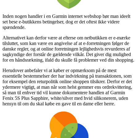
Inden nogen handler i en Garmin internet webshop bør man ideelt
set bese e-butikkens betingelser, dog er det oftest ikke videre
spændende.
Alternativet kan derfor være at efterse om netbutikken er e-mærke
tilsluttet, som kan være en angivelse af at e-forretningen følger de
danske regler, og at online forretningen lejlighedsvis revurderes af
sagkyndige der forstår de gældende vilkår. Det giver dig mulighed
for en håndsrækning, ifald du skulle få problemer ved din shopping.
Herudover anbefaler vi at køber er opmærksom på de mest
essentielle bestemmelser der har indvirkning på transaktionen, som
for eksempel den returpolitik online shoppen tilsikrer. Derfor er det
ydermere vigtigt, at man når som helst gemmer ens ordrekvittering,
så man til enhver tid vil kunne dokumentere handlen af Garmin
Fenix 5S Plus Sapphire, white/silver med hvid silikonerem, uden
hensyn til om du skal købe en gave til en dame eller herre.