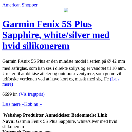
American Shopper
Garmin Fenix 5S Plus
Sapphire, white/silver med
hvid silikonerem
Garmin FÄnix 5S Plus er den mindste model i serien på Ø 42 mm
med safirglas, som kan ses i direkte sollys og er vandtæt til 10 atm.
Uret er til ambitiøse atleter og outdoor-eventyrere, som gerne vil
udforske verdenen ved at have kort og musik med sig. Fe
(Læs
mere)
6699
kr.
(Vis fragtpris)
Læs mere »
Køb nu »
Webshop
Produkter
Anmeldelser
Bedømmelse
Link
Navn:
Garmin Fenix 5S Plus Sapphire, white/silver med hvid
silikonerem
Kategori:
Dameur m. rem