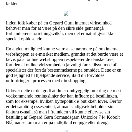
bidder.
Inden folk køber på en Gepard Garn internet virksomhed
behøver man for at være på den sikre side gennemgå
forhandlerens forretningsvilkår, men det er naturligvis ikke
specielt ophidsende.
En anden mulighed kunne være at se nærmere på om internet
webshoppen er e-mærket medlem, grundet at det burde være et
bevis på at online webshoppen respekterer de danske love,
foruden at online virksomheden jævnligt føres tilsyn med af
specialister der forstår bestemmelserne på området. Dette er en
god lejlighed til hjælpende service, ifald du forvoldes
udfordringer i processen med din shopping.
Udover dette er det godt at du er omhyggelig omkring de mest
vedkommende retningslinjer der kan influere på bestillingen,
som for eksempel hvilken byttepolitik e-butikken lover. Derfor
er det samtidig essesentielt, at man stadigvæk beholder sin
faktura e-mail, så man i fremtiden vil kunne eftervise sin
bestilling af Gepard Garn Sømandsgarn Unicolor 744 Kobolt
Blå, uanset om man er på indkøb til en pige eller dreng.