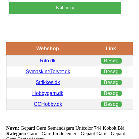
Køb nu »
Webshop
Link
Rito.dk
Besøg
SymaskineTorvet.dk
Besøg
Strikkes.dk
Besøg
Hobbygarn.dk
Besøg
CCHobby.dk
Besøg
Navn:
Gepard Garn Sømandsgarn Unicolor 744 Kobolt Blå
Kategori:
Garn || Garn Producenter || Gepard Garn || Gepard