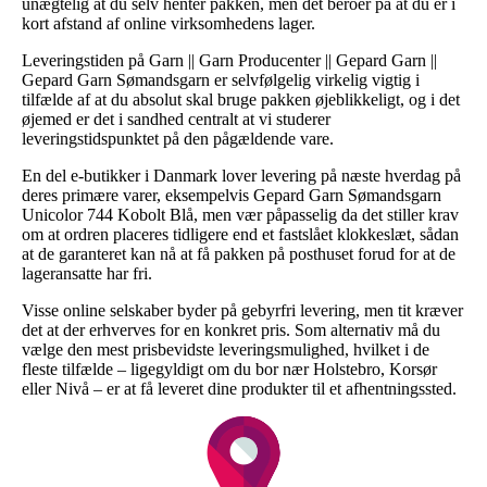
unægtelig at du selv henter pakken, men det beroer på at du er i
kort afstand af online virksomhedens lager.
Leveringstiden på Garn || Garn Producenter || Gepard Garn ||
Gepard Garn Sømandsgarn er selvfølgelig virkelig vigtig i
tilfælde af at du absolut skal bruge pakken øjeblikkeligt, og i det
øjemed er det i sandhed centralt at vi studerer
leveringstidspunktet på den pågældende vare.
En del e-butikker i Danmark lover levering på næste hverdag på
deres primære varer, eksempelvis Gepard Garn Sømandsgarn
Unicolor 744 Kobolt Blå, men vær påpasselig da det stiller krav
om at ordren placeres tidligere end et fastslået klokkeslæt, sådan
at de garanteret kan nå at få pakken på posthuset forud for at de
lageransatte har fri.
Visse online selskaber byder på gebyrfri levering, men tit kræver
det at der erhverves for en konkret pris. Som alternativ må du
vælge den mest prisbevidste leveringsmulighed, hvilket i de
fleste tilfælde – ligegyldigt om du bor nær Holstebro, Korsør
eller Nivå – er at få leveret dine produkter til et afhentningssted.