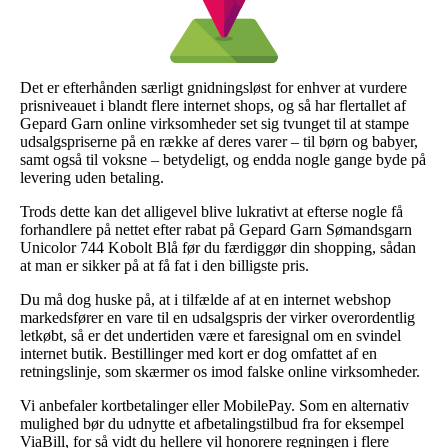
Det er efterhånden særligt gnidningsløst for enhver at vurdere
prisniveauet i blandt flere internet shops, og så har flertallet af
Gepard Garn online virksomheder set sig tvunget til at stampe
udsalgspriserne på en række af deres varer – til børn og babyer,
samt også til voksne – betydeligt, og endda nogle gange byde på
levering uden betaling.
Trods dette kan det alligevel blive lukrativt at efterse nogle få
forhandlere på nettet efter rabat på Gepard Garn Sømandsgarn
Unicolor 744 Kobolt Blå før du færdiggør din shopping, sådan
at man er sikker på at få fat i den billigste pris.
Du må dog huske på, at i tilfælde af at en internet webshop
markedsfører en vare til en udsalgspris der virker overordentlig
letkøbt, så er det undertiden være et faresignal om en svindel
internet butik. Bestillinger med kort er dog omfattet af en
retningslinje, som skærmer os imod falske online virksomheder.
Vi anbefaler kortbetalinger eller MobilePay. Som en alternativ
mulighed bør du udnytte et afbetalingstilbud fra for eksempel
ViaBill, for så vidt du hellere vil honorere regningen i flere