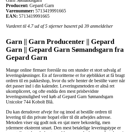
Garn Sømandsgarn
Producent:
Gepard Garn
Varenummer:
5713419991665
EAN:
5713419991665
Vurderet til
4.7
ud af 5 stjerner baseret på
39
anmeldelser
Garn || Garn Producenter || Gepard
Garn || Gepard Garn Sømandsgarn fra
Gepard Garn
Mange online firmaer foreslår nu om stunder et stort udvalg af
leveringsløsninger. En af favoritterne er for øjeblikket at få bragt
ordren til en pakkeshop, hvor du selv henter de bestilte varer når
det passer ind i din kalender. Leveringsmetoden er altså ret
ukompliceret, og ofte endda den mest prisbevidste
leveringsmulighed ved køb af Gepard Garn Sømandsgarn
Unicolor 744 Kobolt Blå.
Du kan derudover afveje for og imod at bestille ordren til
levering til din private bopæl eller til dit arbejdes adresse.
Metoden viser sig godt nok en sjat mere bekostelig, men
ydermere ekstremt smart. Den mest betalelige leveringstype er