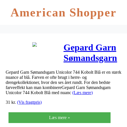
American Shopper
Gepard Garn
Sømandsgarn
Unicolor 744
Gepard Garn Sømandsgarn Unicolor 744 Kobolt Blå er en stærk
Kobolt Blå
nuance af blå. Farven er ofte brugt i herre- og
drengekollektioner, hvor den ses året rundt. For den bedste
farveeffekt kan man kombinereGepard Garn Sømandsgarn
Unicolor 744 Kobolt Blå med nuanc
(Læs mere)
31
kr.
(Vis fragtpris)
Læs mere »