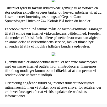
Trustpilot fører til faktisk udmærkede genveje til at fortolke en
stor portion aktuelle køberes tanker og herved anbefaler vi, at du
læser internet forretningens ratings af Gepard Garn
Sømandsgarn Unicolor 744 Kobolt Blå inden du handler.
Facebook fører til på samme måde de facto værdifulde løsninger
til at få en idé om internet virksomhedens pålidelighed. Foruden
det møder vi faktisk forhandlere på nettet hvor man kan afgive
en anmeldelse af virksomhedens service, hvilket tilmed bør
anvendes til at få et indblik i tidligere kunders oplevelser.
Hjemmesiden er annoncefinansieret. Vi har tætte samarbejder
med en masse internet outlets hvor vi introducerer firmaernes
tilbud, og modtager kommission i tilfælde af at den person vi
sender videre udfører et indkøb.
Orientering angående tilbud og internet firmaer understøttes
rutinemæssigt, men vi ønsker ikke at tage ansvar for rettelser der
er blevet foretaget efter at vi sidst opdaterede websitets
informationer.