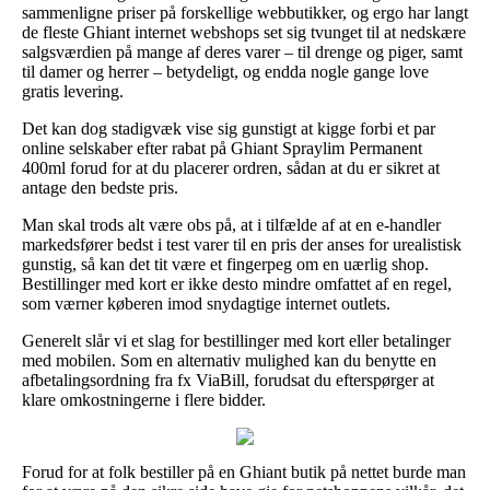
sammenligne priser på forskellige webbutikker, og ergo har langt
de fleste Ghiant internet webshops set sig tvunget til at nedskære
salgsværdien på mange af deres varer – til drenge og piger, samt
til damer og herrer – betydeligt, og endda nogle gange love
gratis levering.
Det kan dog stadigvæk vise sig gunstigt at kigge forbi et par
online selskaber efter rabat på Ghiant Spraylim Permanent
400ml forud for at du placerer ordren, sådan at du er sikret at
antage den bedste pris.
Man skal trods alt være obs på, at i tilfælde af at en e-handler
markedsfører bedst i test varer til en pris der anses for urealistisk
gunstig, så kan det tit være et fingerpeg om en uærlig shop.
Bestillinger med kort er ikke desto mindre omfattet af en regel,
som værner køberen imod snydagtige internet outlets.
Generelt slår vi et slag for bestillinger med kort eller betalinger
med mobilen. Som en alternativ mulighed kan du benytte en
afbetalingsordning fra fx ViaBill, forudsat du efterspørger at
klare omkostningerne i flere bidder.
Forud for at folk bestiller på en Ghiant butik på nettet burde man