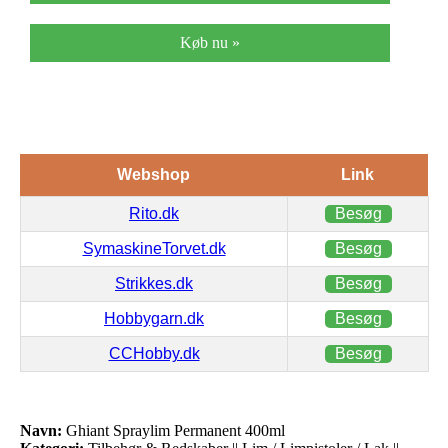
Køb nu »
Webshop
Link
Rito.dk
Besøg
SymaskineTorvet.dk
Besøg
Strikkes.dk
Besøg
Hobbygarn.dk
Besøg
CCHobby.dk
Besøg
Navn:
Ghiant Spraylim Permanent 400ml