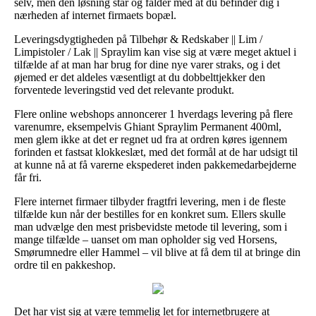
selv, men den løsning står og falder med at du befinder dig i
nærheden af internet firmaets bopæl.
Leveringsdygtigheden på Tilbehør & Redskaber || Lim /
Limpistoler / Lak || Spraylim kan vise sig at være meget aktuel i
tilfælde af at man har brug for dine nye varer straks, og i det
øjemed er det aldeles væsentligt at du dobbelttjekker den
forventede leveringstid ved det relevante produkt.
Flere online webshops annoncerer 1 hverdags levering på flere
varenumre, eksempelvis Ghiant Spraylim Permanent 400ml,
men glem ikke at det er regnet ud fra at ordren køres igennem
forinden et fastsat klokkeslæt, med det formål at de har udsigt til
at kunne nå at få varerne ekspederet inden pakkemedarbejderne
får fri.
Flere internet firmaer tilbyder fragtfri levering, men i de fleste
tilfælde kun når der bestilles for en konkret sum. Ellers skulle
man udvælge den mest prisbevidste metode til levering, som i
mange tilfælde – uanset om man opholder sig ved Horsens,
Smørumnedre eller Hammel – vil blive at få dem til at bringe din
ordre til en pakkeshop.
Det har vist sig at være temmelig let for internetbrugere at