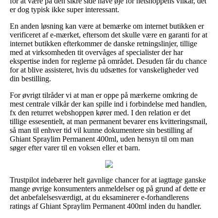
for at være på den sikre side have øje for netshoppens vilkår, det
er dog typisk ikke super interessant.
En anden løsning kan være at bemærke om internet butikken er
verificeret af e-mærket, eftersom det skulle være en garanti for at
internet butikken efterkommer de danske retningslinjer, tillige
med at virksomheden tit overvåges af specialister der har
ekspertise inden for reglerne på området. Desuden får du chance
for at blive assisteret, hvis du udsættes for vanskeligheder ved
din bestilling.
For øvrigt tilråder vi at man er oppe på mærkerne omkring de
mest centrale vilkår der kan spille ind i forbindelse med handlen,
fx den returret webshoppen kører med. I den relation er det
tillige essesentielt, at man permanent bevarer ens kvitteringsmail,
så man til enhver tid vil kunne dokumentere sin bestilling af
Ghiant Spraylim Permanent 400ml, uden hensyn til om man
søger efter varer til en voksen eller et barn.
Trustpilot indebærer helt gavnlige chancer for at iagttage ganske
mange øvrige konsumenters anmeldelser og på grund af dette er
det anbefalelsesværdigt, at du eksaminerer e-forhandlerens
ratings af Ghiant Spraylim Permanent 400ml inden du handler.