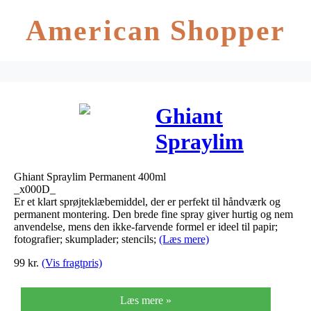
American Shopper
Ghiant
Spraylim
Permanent
Ghiant Spraylim Permanent 400ml
400ml
_x000D_
Er et klart sprøjteklæbemiddel, der er perfekt til håndværk og
permanent montering. Den brede fine spray giver hurtig og nem
anvendelse, mens den ikke-farvende formel er ideel til papir;
fotografier; skumplader; stencils;
(Læs mere)
99
kr.
(Vis fragtpris)
Læs mere »