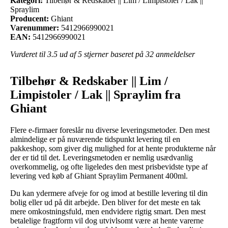
Kategori:
Tilbehør & Redskaber || Lim / Limpistoler / Lak ||
Spraylim
Producent:
Ghiant
Varenummer:
5412966990021
EAN:
5412966990021
Vurderet til
3.5
ud af 5 stjerner baseret på
32
anmeldelser
Tilbehør & Redskaber || Lim /
Limpistoler / Lak || Spraylim fra
Ghiant
Flere e-firmaer foreslår nu diverse leveringsmetoder. Den mest
almindelige er på nuværende tidspunkt levering til en
pakkeshop, som giver dig mulighed for at hente produkterne når
der er tid til det. Leveringsmetoden er nemlig usædvanlig
overkommelig, og ofte ligeledes den mest prisbevidste type af
levering ved køb af Ghiant Spraylim Permanent 400ml.
Du kan ydermere afveje for og imod at bestille levering til din
bolig eller ud på dit arbejde. Den bliver for det meste en tak
mere omkostningsfuld, men endvidere rigtig smart. Den mest
betalelige fragtform vil dog utvivlsomt være at hente varerne