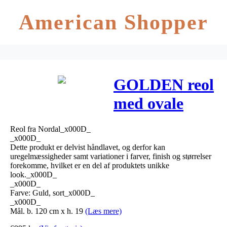
American Shopper
GOLDEN reol
med ovale
hylder –
Reol fra Nordal_x000D_
190×120 cm –
_x000D_
Dette produkt er delvist håndlavet, og derfor kan
guld/sort glas
uregelmæssigheder samt variationer i farver, finish og størrelser
forekomme, hvilket er en del af produktets unikke
look._x000D_
_x000D_
Farve: Guld, sort_x000D_
_x000D_
Mål. b. 120 cm x h. 19
(Læs mere)