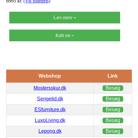
6995
kr.
(Vis fragtpris)
Læs mere »
Køb nu »
Webshop
Link
Mostersskur.dk
Besøg
Sengetid.dk
Besøg
ESfurniture.dk
Besøg
LuxoLiving.dk
Besøg
Lepong.dk
Besøg