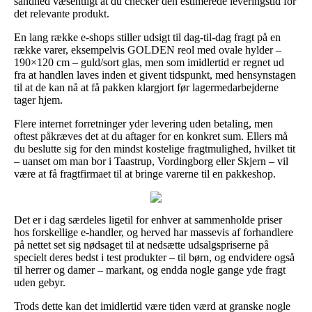
sandhed væsentligt at du checker den estimerede leveringstid for
det relevante produkt.
En lang række e-shops stiller udsigt til dag-til-dag fragt på en
række varer, eksempelvis GOLDEN reol med ovale hylder –
190×120 cm – guld/sort glas, men som imidlertid er regnet ud
fra at handlen laves inden et givent tidspunkt, med hensynstagen
til at de kan nå at få pakken klargjort før lagermedarbejderne
tager hjem.
Flere internet forretninger yder levering uden betaling, men
oftest påkræves det at du aftager for en konkret sum. Ellers må
du beslutte sig for den mindst kostelige fragtmulighed, hvilket tit
– uanset om man bor i Taastrup, Vordingborg eller Skjern – vil
være at få fragtfirmaet til at bringe varerne til en pakkeshop.
Det er i dag særdeles ligetil for enhver at sammenholde priser
hos forskellige e-handler, og herved har massevis af forhandlere
på nettet set sig nødsaget til at nedsætte udsalgspriserne på
specielt deres bedst i test produkter – til børn, og endvidere også
til herrer og damer – markant, og endda nogle gange yde fragt
uden gebyr.
Trods dette kan det imidlertid være tiden værd at granske nogle