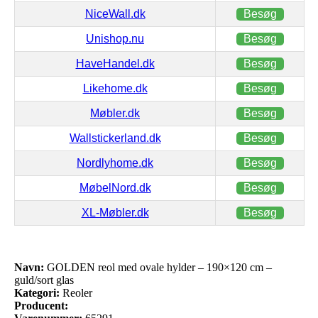
NiceWall.dk
Besøg
Unishop.nu
Besøg
HaveHandel.dk
Besøg
Likehome.dk
Besøg
Møbler.dk
Besøg
Wallstickerland.dk
Besøg
Nordlyhome.dk
Besøg
MøbelNord.dk
Besøg
XL-Møbler.dk
Besøg
Navn:
GOLDEN reol med ovale hylder – 190×120 cm –
guld/sort glas
Kategori:
Reoler
Producent: