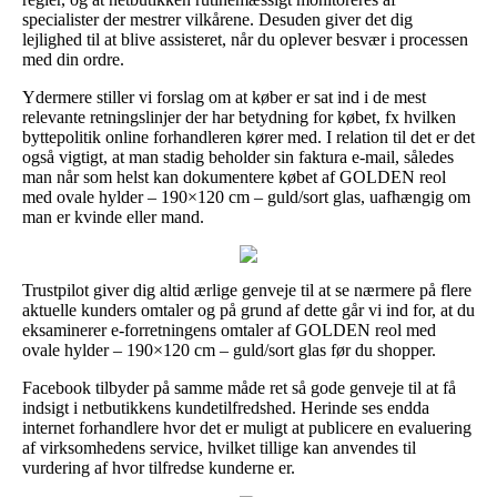
specialister der mestrer vilkårene. Desuden giver det dig
lejlighed til at blive assisteret, når du oplever besvær i processen
med din ordre.
Ydermere stiller vi forslag om at køber er sat ind i de mest
relevante retningslinjer der har betydning for købet, fx hvilken
byttepolitik online forhandleren kører med. I relation til det er det
også vigtigt, at man stadig beholder sin faktura e-mail, således
man når som helst kan dokumentere købet af GOLDEN reol
med ovale hylder – 190×120 cm – guld/sort glas, uafhængig om
man er kvinde eller mand.
Trustpilot giver dig altid ærlige genveje til at se nærmere på flere
aktuelle kunders omtaler og på grund af dette går vi ind for, at du
eksaminerer e-forretningens omtaler af GOLDEN reol med
ovale hylder – 190×120 cm – guld/sort glas før du shopper.
Facebook tilbyder på samme måde ret så gode genveje til at få
indsigt i netbutikkens kundetilfredshed. Herinde ses endda
internet forhandlere hvor det er muligt at publicere en evaluering
af virksomhedens service, hvilket tillige kan anvendes til
vurdering af hvor tilfredse kunderne er.