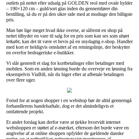
outlets på nettet efter udsalg på GOLDEN reol med ovale hylder
– 190×120 cm – guld/sort glas inden du gennemfører din
bestilling, så du er på den sikre side med at modtage den billigste
pris.
Man bør lige meget hvad ikke overse, at såfremt en shop på
nettet tilbyder en vare til salg for en pris som kan ses som uhørt
letkøbt, kan det tit være et bevis på en snydagtig e-shop. Handler
med kort er heldigvis omsluttet af en retningslinje, der beskytter
en overfor bedrageriske e-butikker.
Vi slår generelt et slag for kortbetalinger eller betalinger med
mobilen. Som en anden løsning burde du overveje en løsning fra
eksempelvis ViaBill, når du higer efter at afbetale betalingen
over flere uger.
Forud for at nogen shopper i en webshop bør de altid gennemgå
forhandlerens handelsaftale, dog er det almindeligvis et
omfattende projekt.
Et andet forslag kan derfor være at tjekke hvorvidt internet
webshoppen er støttet af e-mærket, eftersom det burde være en
angivelse af at online shoppen opfylder de gældende danske
regler, og at netbutikken rutinemæssigt monitoreres af