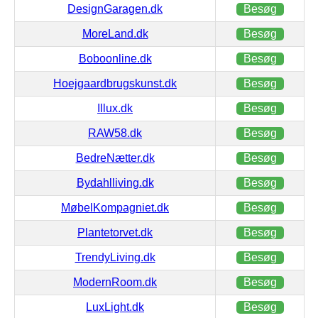
DesignGaragen.dk
Besøg
MoreLand.dk
Besøg
Boboonline.dk
Besøg
Hoejgaardbrugskunst.dk
Besøg
Illux.dk
Besøg
RAW58.dk
Besøg
BedreNætter.dk
Besøg
Bydahlliving.dk
Besøg
MøbelKompagniet.dk
Besøg
Plantetorvet.dk
Besøg
TrendyLiving.dk
Besøg
ModernRoom.dk
Besøg
LuxLight.dk
Besøg