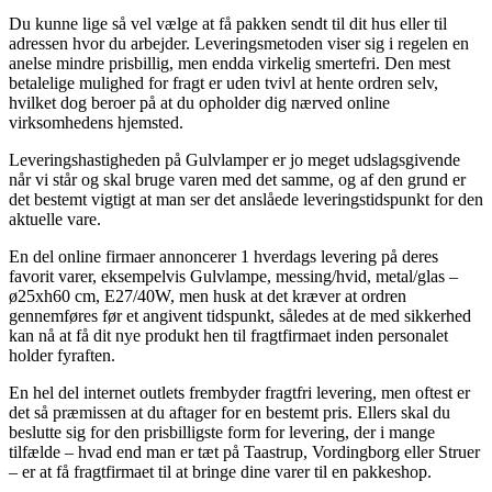
Du kunne lige så vel vælge at få pakken sendt til dit hus eller til
adressen hvor du arbejder. Leveringsmetoden viser sig i regelen en
anelse mindre prisbillig, men endda virkelig smertefri. Den mest
betalelige mulighed for fragt er uden tvivl at hente ordren selv,
hvilket dog beroer på at du opholder dig nærved online
virksomhedens hjemsted.
Leveringshastigheden på Gulvlamper er jo meget udslagsgivende
når vi står og skal bruge varen med det samme, og af den grund er
det bestemt vigtigt at man ser det anslåede leveringstidspunkt for den
aktuelle vare.
En del online firmaer annoncerer 1 hverdags levering på deres
favorit varer, eksempelvis Gulvlampe, messing/hvid, metal/glas –
ø25xh60 cm, E27/40W, men husk at det kræver at ordren
gennemføres før et angivent tidspunkt, således at de med sikkerhed
kan nå at få dit nye produkt hen til fragtfirmaet inden personalet
holder fyraften.
En hel del internet outlets frembyder fragtfri levering, men oftest er
det så præmissen at du aftager for en bestemt pris. Ellers skal du
beslutte sig for den prisbilligste form for levering, der i mange
tilfælde – hvad end man er tæt på Taastrup, Vordingborg eller Struer
– er at få fragtfirmaet til at bringe dine varer til en pakkeshop.