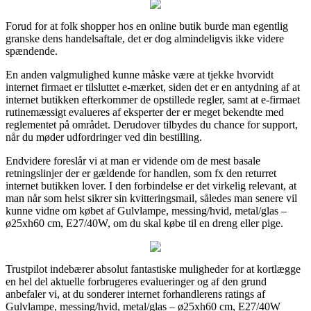
Forud for at folk shopper hos en online butik burde man egentlig
granske dens handelsaftale, det er dog almindeligvis ikke videre
spændende.
En anden valgmulighed kunne måske være at tjekke hvorvidt
internet firmaet er tilsluttet e-mærket, siden det er en antydning af at
internet butikken efterkommer de opstillede regler, samt at e-firmaet
rutinemæssigt evalueres af eksperter der er meget bekendte med
reglementet på området. Derudover tilbydes du chance for support,
når du møder udfordringer ved din bestilling.
Endvidere foreslår vi at man er vidende om de mest basale
retningslinjer der er gældende for handlen, som fx den returret
internet butikken lover. I den forbindelse er det virkelig relevant, at
man når som helst sikrer sin kvitteringsmail, således man senere vil
kunne vidne om købet af Gulvlampe, messing/hvid, metal/glas –
ø25xh60 cm, E27/40W, om du skal købe til en dreng eller pige.
Trustpilot indebærer absolut fantastiske muligheder for at kortlægge
en hel del aktuelle forbrugeres evalueringer og af den grund
anbefaler vi, at du sonderer internet forhandlerens ratings af
Gulvlampe, messing/hvid, metal/glas – ø25xh60 cm, E27/40W