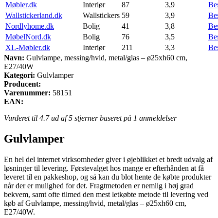
Møbler.dk
Interiør
87
3,9
Be
Wallstickerland.dk
Wallstickers
59
3,9
Be
Nordlyhome.dk
Bolig
41
3,8
Be
MøbelNord.dk
Bolig
76
3,5
Be
XL-Møbler.dk
Interiør
211
3,3
Be
Navn:
Gulvlampe, messing/hvid, metal/glas – ø25xh60 cm,
E27/40W
Kategori:
Gulvlamper
Producent:
Varenummer:
58151
EAN:
Vurderet til
4.7
ud af 5 stjerner baseret på
1
anmeldelser
Gulvlamper
En hel del internet virksomheder giver i øjeblikket et bredt udvalg af
løsninger til levering. Førstevalget hos mange er efterhånden at få
leveret til en pakkeshop, og så kan du blot hente de købte produkter
når der er mulighed for det. Fragtmetoden er nemlig i høj grad
bekvem, samt ofte tilmed den mest letkøbte metode til levering ved
køb af Gulvlampe, messing/hvid, metal/glas – ø25xh60 cm,
E27/40W.