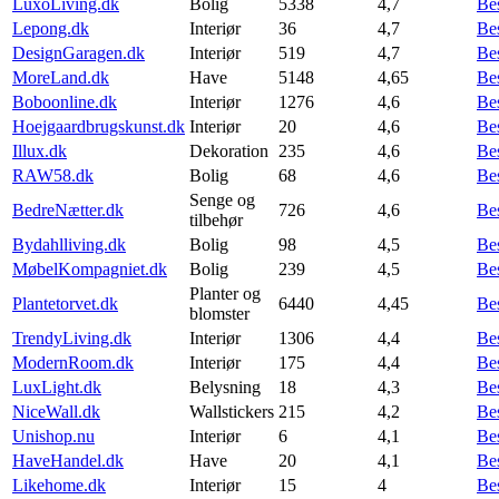
LuxoLiving.dk
Bolig
5338
4,7
Be
Lepong.dk
Interiør
36
4,7
Be
DesignGaragen.dk
Interiør
519
4,7
Be
MoreLand.dk
Have
5148
4,65
Be
Boboonline.dk
Interiør
1276
4,6
Be
Hoejgaardbrugskunst.dk
Interiør
20
4,6
Be
Illux.dk
Dekoration
235
4,6
Be
RAW58.dk
Bolig
68
4,6
Be
Senge og
BedreNætter.dk
726
4,6
Be
tilbehør
Bydahlliving.dk
Bolig
98
4,5
Be
MøbelKompagniet.dk
Bolig
239
4,5
Be
Planter og
Plantetorvet.dk
6440
4,45
Be
blomster
TrendyLiving.dk
Interiør
1306
4,4
Be
ModernRoom.dk
Interiør
175
4,4
Be
LuxLight.dk
Belysning
18
4,3
Be
NiceWall.dk
Wallstickers
215
4,2
Be
Unishop.nu
Interiør
6
4,1
Be
HaveHandel.dk
Have
20
4,1
Be
Likehome.dk
Interiør
15
4
Be