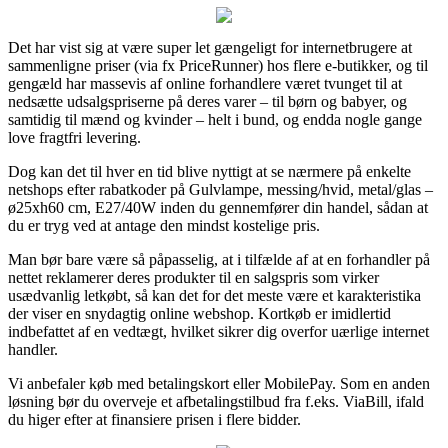
Det har vist sig at være super let gængeligt for internetbrugere at
sammenligne priser (via fx PriceRunner) hos flere e-butikker, og til
gengæld har massevis af online forhandlere været tvunget til at
nedsætte udsalgspriserne på deres varer – til børn og babyer, og
samtidig til mænd og kvinder – helt i bund, og endda nogle gange
love fragtfri levering.
Dog kan det til hver en tid blive nyttigt at se nærmere på enkelte
netshops efter rabatkoder på Gulvlampe, messing/hvid, metal/glas –
ø25xh60 cm, E27/40W inden du gennemfører din handel, sådan at
du er tryg ved at antage den mindst kostelige pris.
Man bør bare være så påpasselig, at i tilfælde af at en forhandler på
nettet reklamerer deres produkter til en salgspris som virker
usædvanlig letkøbt, så kan det for det meste være et karakteristika
der viser en snydagtig online webshop. Kortkøb er imidlertid
indbefattet af en vedtægt, hvilket sikrer dig overfor uærlige internet
handler.
Vi anbefaler køb med betalingskort eller MobilePay. Som en anden
løsning bør du overveje et afbetalingstilbud fra f.eks. ViaBill, ifald
du higer efter at finansiere prisen i flere bidder.