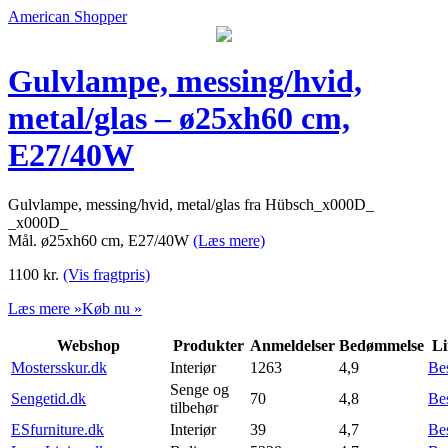
American Shopper
Gulvlampe, messing/hvid,
metal/glas – ø25xh60 cm,
E27/40W
Gulvlampe, messing/hvid, metal/glas fra Hübsch_x000D_
_x000D_
Mål. ø25xh60 cm, E27/40W
(Læs mere)
1100
kr.
(Vis fragtpris)
Læs mere »
Køb nu »
Webshop
Produkter
Anmeldelser
Bedømmelse
Li
Mostersskur.dk
Interiør
1263
4,9
Be
Senge og
Sengetid.dk
70
4,8
Be
tilbehør
ESfurniture.dk
Interiør
39
4,7
Be