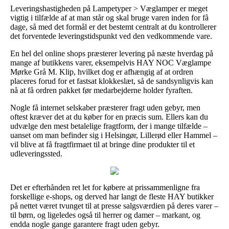
Leveringshastigheden på Lampetyper > Væglamper er meget
vigtig i tilfælde af at man står og skal bruge varen inden for få
dage, så med det formål er det bestemt centralt at du kontrollerer
det forventede leveringstidspunkt ved den vedkommende vare.
En hel del online shops præsterer levering på næste hverdag på
mange af butikkens varer, eksempelvis HAY NOC Væglampe
Mørke Grå M. Klip, hvilket dog er afhængig af at ordren
placeres forud for et fastsat klokkeslæt, så de sandsynligvis kan
nå at få ordren pakket før medarbejderne holder fyraften.
Nogle få internet selskaber præsterer fragt uden gebyr, men
oftest kræver det at du køber for en præcis sum. Ellers kan du
udvælge den mest betalelige fragtform, der i mange tilfælde –
uanset om man befinder sig i Helsingør, Lillerød eller Hammel –
vil blive at få fragtfirmaet til at bringe dine produkter til et
udleveringssted.
Det er efterhånden ret let for købere at prissammenligne fra
forskellige e-shops, og derved har langt de fleste HAY butikker
på nettet været tvunget til at presse salgsværdien på deres varer –
til børn, og ligeledes også til herrer og damer – markant, og
endda nogle gange garantere fragt uden gebyr.