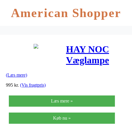
American Shopper
HAY NOC
Væglampe
Mørke Grå M.
(Læs mere)
Klip
995
kr.
(Vis fragtpris)
Læs mere »
Køb nu »