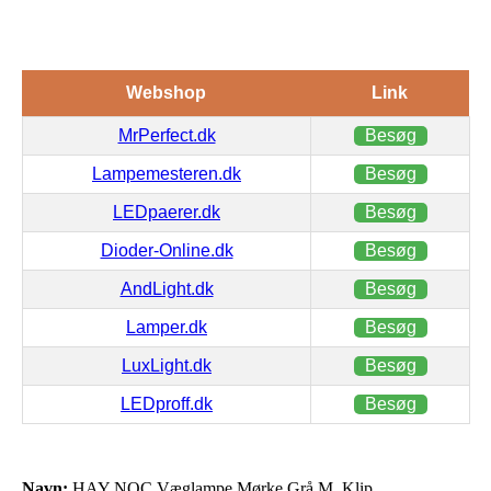
Webshop
Link
MrPerfect.dk
Besøg
Lampemesteren.dk
Besøg
LEDpaerer.dk
Besøg
Dioder-Online.dk
Besøg
AndLight.dk
Besøg
Lamper.dk
Besøg
LuxLight.dk
Besøg
LEDproff.dk
Besøg
Navn:
HAY NOC Væglampe Mørke Grå M. Klip