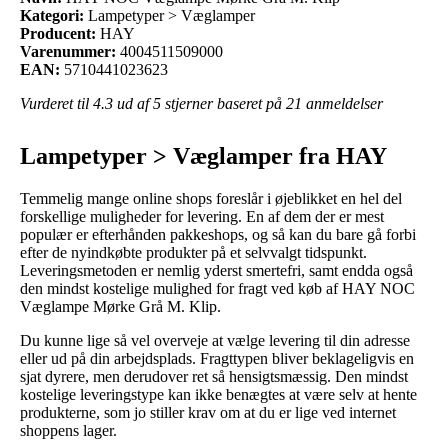
Kategori:
Lampetyper > Væglamper
Producent:
HAY
Varenummer:
4004511509000
EAN:
5710441023623
Vurderet til
4.3
ud af 5 stjerner baseret på
21
anmeldelser
Lampetyper > Væglamper fra HAY
Temmelig mange online shops foreslår i øjeblikket en hel del
forskellige muligheder for levering. En af dem der er mest
populær er efterhånden pakkeshops, og så kan du bare gå forbi
efter de nyindkøbte produkter på et selvvalgt tidspunkt.
Leveringsmetoden er nemlig yderst smertefri, samt endda også
den mindst kostelige mulighed for fragt ved køb af HAY NOC
Væglampe Mørke Grå M. Klip.
Du kunne lige så vel overveje at vælge levering til din adresse
eller ud på din arbejdsplads. Fragttypen bliver beklageligvis en
sjat dyrere, men derudover ret så hensigtsmæssig. Den mindst
kostelige leveringstype kan ikke benægtes at være selv at hente
produkterne, som jo stiller krav om at du er lige ved internet
shoppens lager.