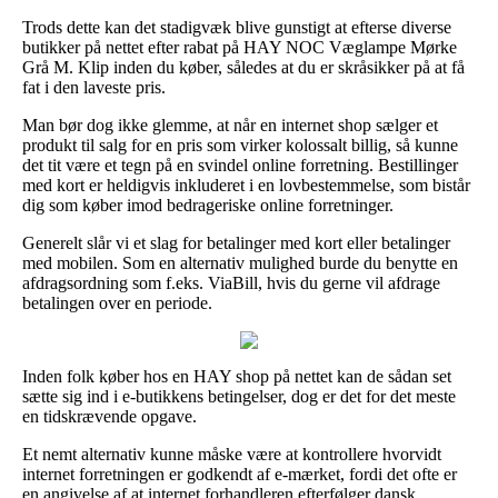
Trods dette kan det stadigvæk blive gunstigt at efterse diverse
butikker på nettet efter rabat på HAY NOC Væglampe Mørke
Grå M. Klip inden du køber, således at du er skråsikker på at få
fat i den laveste pris.
Man bør dog ikke glemme, at når en internet shop sælger et
produkt til salg for en pris som virker kolossalt billig, så kunne
det tit være et tegn på en svindel online forretning. Bestillinger
med kort er heldigvis inkluderet i en lovbestemmelse, som bistår
dig som køber imod bedrageriske online forretninger.
Generelt slår vi et slag for betalinger med kort eller betalinger
med mobilen. Som en alternativ mulighed burde du benytte en
afdragsordning som f.eks. ViaBill, hvis du gerne vil afdrage
betalingen over en periode.
Inden folk køber hos en HAY shop på nettet kan de sådan set
sætte sig ind i e-butikkens betingelser, dog er det for det meste
en tidskrævende opgave.
Et nemt alternativ kunne måske være at kontrollere hvorvidt
internet forretningen er godkendt af e-mærket, fordi det ofte er
en angivelse af at internet forhandleren efterfølger dansk