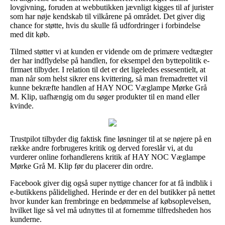
lovgivning, foruden at webbutikken jævnligt kigges til af jurister
som har nøje kendskab til vilkårene på området. Det giver dig
chance for støtte, hvis du skulle få udfordringer i forbindelse
med dit køb.
Tilmed støtter vi at kunden er vidende om de primære vedtægter
der har indflydelse på handlen, for eksempel den byttepolitik e-
firmaet tilbyder. I relation til det er det ligeledes essesentielt, at
man når som helst sikrer ens kvittering, så man fremadrettet vil
kunne bekræfte handlen af HAY NOC Væglampe Mørke Grå
M. Klip, uafhængig om du søger produkter til en mand eller
kvinde.
Trustpilot tilbyder dig faktisk fine løsninger til at se nøjere på en
række andre forbrugeres kritik og derved foreslår vi, at du
vurderer online forhandlerens kritik af HAY NOC Væglampe
Mørke Grå M. Klip før du placerer din ordre.
Facebook giver dig også super nyttige chancer for at få indblik i
e-butikkens pålidelighed. Herinde er der en del butikker på nettet
hvor kunder kan frembringe en bedømmelse af købsoplevelsen,
hvilket lige så vel må udnyttes til at fornemme tilfredsheden hos
kunderne.