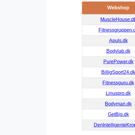
Webshop
MuscleHouse.d
Fitnessgruppen.
Apuls.dk
Bodylab.dk
PurePower.dk
BilligSport24.d
Fitnessguru.dk
Linuspro.dk
Bodyman.dk
GetBig.dk
DenIntelligenteKro