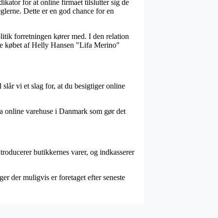
or for at online firmaet tilslutter sig de
eglerne. Dette er en god chance for en
litik forretningen kører med. I den relation
vise købet af Helly Hansen "Lifa Merino"
lår vi et slag for, at du besigtiger online
dda online varehuse i Danmark som gør det
.
troducerer butikkernes varer, og indkasserer
r der muligvis er foretaget efter seneste