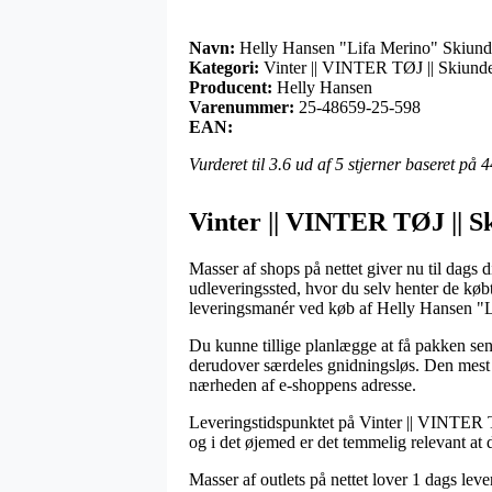
Navn:
Helly Hansen "Lifa Merino" Skiund
Kategori:
Vinter || VINTER TØJ || Skiunder
Producent:
Helly Hansen
Varenummer:
25-48659-25-598
EAN:
Vurderet til
3.6
ud af 5 stjerner baseret på
4
Vinter || VINTER TØJ || Sk
Masser af shops på nettet giver nu til dags d
udleveringssted, hvor du selv henter de købt
leveringsmanér ved køb af Helly Hansen "L
Du kunne tillige planlægge at få pakken sendt
derudover særdeles gnidningsløs. Den mest pr
nærheden af e-shoppens adresse.
Leveringstidspunktet på Vinter || VINTER TØ
og i det øjemed er det temmelig relevant at 
Masser af outlets på nettet lover 1 dags l