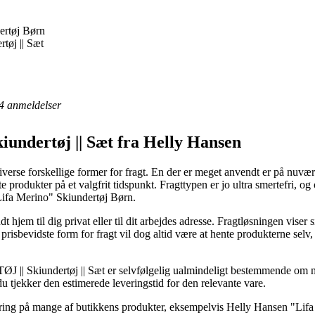
ertøj Børn
tøj || Sæt
4
anmeldelser
iundertøj || Sæt fra Helly Hansen
iverse forskellige former for fragt. En der er meget anvendt er på nuværen
e produkter på et valgfrit tidspunkt. Fragttypen er jo ultra smertefri, o
ifa Merino" Skiundertøj Børn.
 hjem til dig privat eller til dit arbejdes adresse. Fragtløsningen viser s
isbevidste form for fragt vil dog altid være at hente produkterne selv, 
J || Skiundertøj || Sæt er selvfølgelig ualmindeligt bestemmende om m
du tjekker den estimerede leveringstid for den relevante vare.
evering på mange af butikkens produkter, eksempelvis Helly Hansen "Li