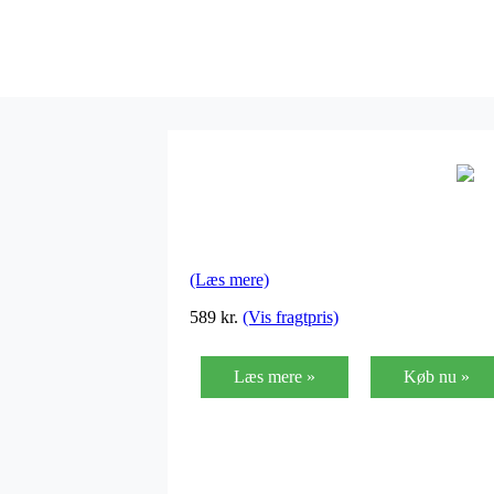
(Læs mere)
589
kr.
(Vis fragtpris)
Læs mere »
Køb nu »