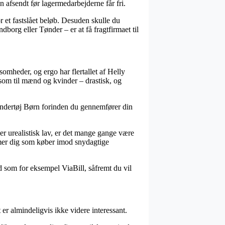
en afsendt før lagermedarbejderne får fri.
r et fastslået beløb. Desuden skulle du
rg eller Tønder – er at få fragtfirmaet til
ksomheder, og ergo har flertallet af Helly
l som til mænd og kvinder – drastisk, og
iundertøj Børn forinden du gennemfører din
 er urealistisk lav, er det mange gange være
rmer dig som køber imod snydagtige
d som for eksempel ViaBill, såfremt du vil
r almindeligvis ikke videre interessant.