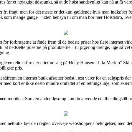
res før et nøjagtigt tidspunkt, så at de højst sandsynligt kan nå at få var
er fri fragt, men for det meste er det kun gældende hvis man indkøber fo
l, som mange gange – uden hensyn til om man bor nær Holstebro, Svendbo
 for forbrugerne at finde frem til de bedste priser hos flere internet vir
til at nedsætte priserne på produkterne – til piger og drenge, lige så ve
gning.
 nogle enkelte e-firmaer efter udsalg på Helly Hansen "Lifa Merino" Sk
illigste pris.
åfremt en internet butik afsætter bedst i test varer for en salgspris der
er med kort er ikke desto mindre omfattet af en retningslinje, som skæ
er med mobilen. Som en anden løsning kan du anvende et afbetalingstilbu
en netbutik bør de i reglen overveje webshoppens betingelser, men det e