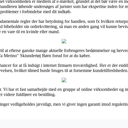
 virksomheden er medlem af e-mærket, grundet at det bør være en indikat
orhandleren løbende undersøges af jurister som har ekspertise inden for r
 problemer i forbindelse med dit indkøb.
fundamentale regler der har betydning for handlen, som fx hvilken returpo
r tid bibeholder sin ordrekvittering, så man en anden gang vil kunne be
 en vare til en kvinde eller mand.
 til at efterse ganske mange aktuelle forbrugeres bedømmelser og herved s
a Merino" Skiundertøj Børn forud for at du køber.
ncer for at få indsigt i internet firmaets troværdighed. Her er der en
velsen, hvilket tilmed burde bruges til at fornemme kundetilfredsheden
er. Vi har et fast samarbejde med en gruppe af online virksomheder og in
videre fuldfører en bestilling.
nger vedligeholdes jævnligt, men vi giver ingen garanti imod reguleringe