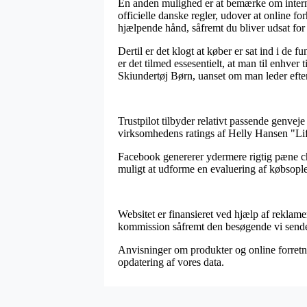
En anden mulighed er at bemærke om internet
officielle danske regler, udover at online f
hjælpende hånd, såfremt du bliver udsat for
Dertil er det klogt at køber er sat ind i de 
er det tilmed essesentielt, at man til enhve
Skiundertøj Børn, uanset om man leder efter
Trustpilot tilbyder relativt passende genveje
virksomhedens ratings af Helly Hansen "Lif
Facebook genererer ydermere rigtig pæne cha
muligt at udforme en evaluering af købsople
Websitet er finansieret ved hjælp af reklam
kommission såfremt den besøgende vi sender 
Anvisninger om produkter og online forretni
opdatering af vores data.