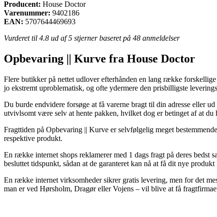
Producent:
House Doctor
Varenummer:
9402186
EAN:
5707644469693
Vurderet til
4.8
ud af 5 stjerner baseret på
48
anmeldelser
Opbevaring || Kurve fra House Doctor
Flere butikker på nettet udlover efterhånden en lang række forskellig
jo ekstremt uproblematisk, og ofte ydermere den prisbilligste leveri
Du burde endvidere forsøge at få varerne bragt til din adresse eller u
utvivlsomt være selv at hente pakken, hvilket dog er betinget af at du h
Fragttiden på Opbevaring || Kurve er selvfølgelig meget bestemmende n
respektive produkt.
En række internet shops reklamerer med 1 dags fragt på deres bedst
besluttet tidspunkt, sådan at de garanteret kan nå at få dit nye produkt 
En række internet virksomheder sikrer gratis levering, men for det mes
man er ved Hørsholm, Dragør eller Vojens – vil blive at få fragtfirmaet 