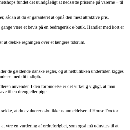
 netshops fundet det uundgåeligt at nedsætte priserne på varerne – til
, sådan at du er garanteret at opnå den mest attraktive pris.
nge gange være et bevis på en bedragerisk e-butik. Handler med kort er
ter at dække regningen over et længere tidsrum.
lder de gældende danske regler, og at netbutikken undertiden kigges
bindelse med dit indkøb.
eren anvender. I den forbindelse er det virkelig vigtigt, at man
e til en dreng eller pige.
retrække, at du evaluerer e-butikkens anmeldelser af House Doctor
at ytre en vurdering af ordreforløbet, som også må udnyttes til at