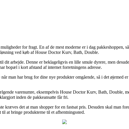
e muligheder for fragt. En af de mest moderne er i dag pakkeshoppen, så
ngsløsning ved køb af House Doctor Kurv, Bath, Double.
d til dit arbejde. Denne er beklageligvis en lille smule dyrere, men desu
ar bopæl i kort afstand af internet forretningens adresse.
år man har brug for dine nye produkter omgående, så i det øjemed er de
 sælgende varenumre, eksempelvis House Doctor Kurv, Bath, Double, me
klargjort inden de pakkeansatte får fri.
te kræves det at man shopper for en fastsat pris. Desuden skal man fore
til at bringe produkterne til et afhentningssted.