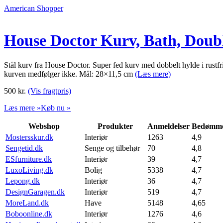
American Shopper
House Doctor Kurv, Bath, Doub
Stål kurv fra House Doctor. Super fed kurv med dobbelt hylde i rustfri
kurven medfølger ikke. Mål: 28×11,5 cm
(Læs mere)
500
kr.
(Vis fragtpris)
Læs mere »
Køb nu »
Webshop
Produkter
Anmeldelser
Bedømme
Mostersskur.dk
Interiør
1263
4,9
Sengetid.dk
Senge og tilbehør
70
4,8
ESfurniture.dk
Interiør
39
4,7
LuxoLiving.dk
Bolig
5338
4,7
Lepong.dk
Interiør
36
4,7
DesignGaragen.dk
Interiør
519
4,7
MoreLand.dk
Have
5148
4,65
Boboonline.dk
Interiør
1276
4,6