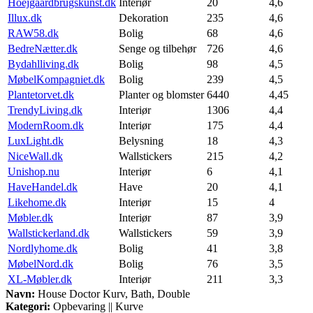
Hoejgaardbrugskunst.dk
Interiør
20
4,6
Illux.dk
Dekoration
235
4,6
RAW58.dk
Bolig
68
4,6
BedreNætter.dk
Senge og tilbehør
726
4,6
Bydahlliving.dk
Bolig
98
4,5
MøbelKompagniet.dk
Bolig
239
4,5
Plantetorvet.dk
Planter og blomster
6440
4,45
TrendyLiving.dk
Interiør
1306
4,4
ModernRoom.dk
Interiør
175
4,4
LuxLight.dk
Belysning
18
4,3
NiceWall.dk
Wallstickers
215
4,2
Unishop.nu
Interiør
6
4,1
HaveHandel.dk
Have
20
4,1
Likehome.dk
Interiør
15
4
Møbler.dk
Interiør
87
3,9
Wallstickerland.dk
Wallstickers
59
3,9
Nordlyhome.dk
Bolig
41
3,8
MøbelNord.dk
Bolig
76
3,5
XL-Møbler.dk
Interiør
211
3,3
Navn:
House Doctor Kurv, Bath, Double
Kategori:
Opbevaring || Kurve