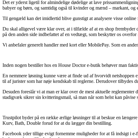
Det er yderst ligetil for almindelige dødelige at lave prissammenligning
babyer og børn, og samtidig også til kvinder og mænd – markant, og 
Til gengæld kan det imidlertid blive gunstigt at analysere visse online
Du skal alligevel være klar over, at i tilfælde af at en shop frembyder
på den anden side indbefattet af en vedtægt, som beskytter os overfor 
Vi anbefaler generelt handler med kort eller MobilePay. Som en anden 
Inden nogen bestiller hos en House Doctor e-butik behøver man faktisk 
En nemmere løsning kunne være at finde ud af hvorvidt netshoppen er 
til af jurister som har nøje kendskab til reglerne. Derudover tilbydes 
Desuden foreslår vi at man er klar over de mest aktuelle reglementer d
stadigvæk sikrer sin kvitteringsmail, så man når som helst kan påvise
Trustpilot byder på en række ærlige løsninger til at beskue en længer
Kurv, Bath, Double forud for at du lægger din bestilling.
Facebook yder tillige evigt fornemme muligheder for at få indsigt i e-