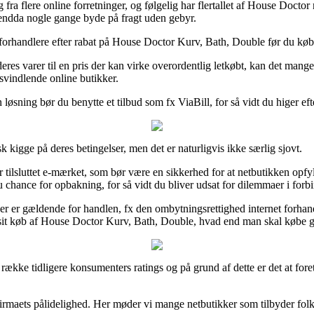
 fra flere online forretninger, og følgelig har flertallet af House Doctor
endda nogle gange byde på fragt uden gebyr.
 forhandlere efter rabat på House Doctor Kurv, Bath, Double før du køber
 deres varer til en pris der kan virke overordentlig letkøbt, kan det ma
svindlende online butikker.
løsning bør du benytte et tilbud som fx ViaBill, for så vidt du higer ef
kigge på deres betingelser, men det er naturligvis ikke særlig sjovt.
tilsluttet e-mærket, som bør være en sikkerhed for at netbutikken opfy
du chance for opbakning, for så vidt du bliver udsat for dilemmaer i for
er er gældende for handlen, fx den ombytningsrettighed internet forhandl
 sit køb af House Doctor Kurv, Bath, Double, hvad end man skal købe gav
e række tidligere konsumenters ratings og på grund af dette er det at fo
firmaets pålidelighed. Her møder vi mange netbutikker som tilbyder folk 