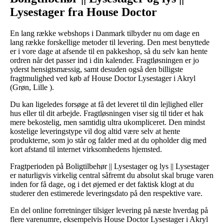
Lysestager fra House Doctor
En lang række webshops i Danmark tilbyder nu om dage en
lang række forskellige metoder til levering. Den mest benyttede
er i vore dage at afsende til en pakkeshop, så du selv kan hente
ordren når det passer ind i din kalender. Fragtløsningen er jo
yderst hensigtsmæssig, samt desuden også den billigste
fragtmulighed ved køb af House Doctor Lysestager i Akryl
(Grøn, Lille ).
Du kan ligeledes forsøge at få det leveret til din lejlighed eller
hus eller til dit arbejde. Fragtløsningen viser sig til tider et hak
mere bekostelig, men samtidig ultra ukompliceret. Den mindst
kostelige leveringstype vil dog altid være selv at hente
produkterne, som jo står og falder med at du opholder dig med
kort afstand til internet virksomhedens hjemsted.
Fragtperioden på Boligtilbehør || Lysestager og lys || Lysestager
er naturligvis virkelig central såfremt du absolut skal bruge varen
inden for få dage, og i det øjemed er det faktisk klogt at du
studerer den estimerede leveringsdato på den respektive vare.
En del online forretninger tilsiger levering på næste hverdag på
flere varenumre, eksempelvis House Doctor Lysestager i Akryl