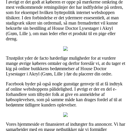
I øvrigt er det godt at køberen er oppe på mærkerne omkring de
mest vedkommende retningslinjer der har indflydelse på ordren,
som for eksempel hvilken byttepolitik internet webshoppen
tilsikrer. I den forbindelse er det ydermere essesentielt, at man
stadigvæk sikrer sin ordremail, så man fremadrettet vil kunne
bekræfte sin bestilling af House Doctor Lysestager i Akryl
(Grøn, Lille ), om man leder efter et produkt til en pige eller
dreng.
Trustpilot yder de facto hæderlige muligheder for at vurdere
mange øvrige køberes omtaler og derfor foreslår vi, at du tager et
kig på online butikkens bedømmelser af House Doctor
Lysestager i Akryl (Grøn, Lille ) før du placerer din ordre.
Facebook byder på også nogle gunstige genveje til at få indtryk
af online webshoppens pålidelighed. I øvrigt er der en del e-
forhandlere som tilbyder folk at give en anmeldelse af
købsoplevelsen, som på samme måde kan drages fordel af til at
bedømme tidligere kunders oplevelser.
Vores hjemmeside er finansieret af indtægter fra annoncer. Vi har
samarbejder med en masse netbutikker når vi formidler