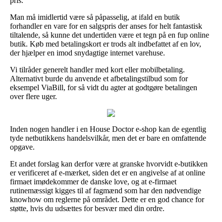
pris.
Man må imidlertid være så påpasselig, at ifald en butik
forhandler en vare for en salgspris der anses for helt fantastisk
tiltalende, så kunne det undertiden være et tegn på en fup online
butik. Køb med betalingskort er trods alt indbefattet af en lov,
der hjælper en imod snydagtige internet varehuse.
Vi tilråder generelt handler med kort eller mobilbetaling.
Alternativt burde du anvende et afbetalingstilbud som for
eksempel ViaBill, for så vidt du agter at godtgøre betalingen
over flere uger.
Inden nogen handler i en House Doctor e-shop kan de egentlig
tyde netbutikkens handelsvilkår, men det er bare en omfattende
opgave.
Et andet forslag kan derfor være at granske hvorvidt e-butikken
er verificeret af e-mærket, siden det er en angivelse af at online
firmaet imødekommer de danske love, og at e-firmaet
rutinemæssigt kigges til af fagmænd som har den nødvendige
knowhow om reglerne på området. Dette er en god chance for
støtte, hvis du udsættes for besvær med din ordre.