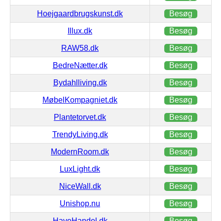
Hoejgaardbrugskunst.dk
Besøg
Illux.dk
Besøg
RAW58.dk
Besøg
BedreNætter.dk
Besøg
Bydahlliving.dk
Besøg
MøbelKompagniet.dk
Besøg
Plantetorvet.dk
Besøg
TrendyLiving.dk
Besøg
ModernRoom.dk
Besøg
LuxLight.dk
Besøg
NiceWall.dk
Besøg
Unishop.nu
Besøg
HaveHandel.dk
Besøg