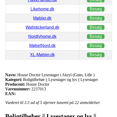
Likehome.dk
Besøg
Møbler.dk
Besøg
Wallstickerland.dk
Besøg
Nordlyhome.dk
Besøg
MøbelNord.dk
Besøg
XL-Møbler.dk
Besøg
Navn:
House Doctor Lysestager i Akryl (Grøn, Lille )
Kategori:
Boligtilbehør || Lysestager og lys || Lysestager
Producent:
House Doctor
Varenummer:
2237013
EAN:
Vurderet til
3.5
ud af 5 stjerner baseret på
22
anmeldelser
Boligtilbehør || Lysestager og lys ||