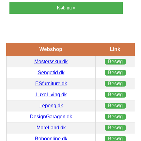
Køb nu »
Webshop
Link
Mostersskur.dk
Besøg
Sengetid.dk
Besøg
ESfurniture.dk
Besøg
LuxoLiving.dk
Besøg
Lepong.dk
Besøg
DesignGaragen.dk
Besøg
MoreLand.dk
Besøg
Boboonline.dk
Besøg