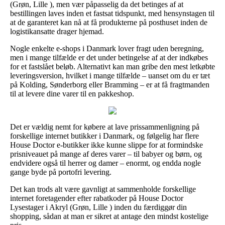
(Grøn, Lille ), men vær påpasselig da det betinges af at
bestillingen laves inden et fastsat tidspunkt, med hensynstagen til
at de garanteret kan nå at få produkterne på posthuset inden de
logistikansatte drager hjemad.
Nogle enkelte e-shops i Danmark lover fragt uden beregning,
men i mange tilfælde er det under betingelse af at der indkøbes
for et fastslået beløb. Alternativt kan man gribe den mest letkøbte
leveringsversion, hvilket i mange tilfælde – uanset om du er tæt
på Kolding, Sønderborg eller Bramming – er at få fragtmanden
til at levere dine varer til en pakkeshop.
Det er vældig nemt for købere at lave prissammenligning på
forskellige internet butikker i Danmark, og følgelig har flere
House Doctor e-butikker ikke kunne slippe for at formindske
prisniveauet på mange af deres varer – til babyer og børn, og
endvidere også til herrer og damer – enormt, og endda nogle
gange byde på portofri levering.
Det kan trods alt være gavnligt at sammenholde forskellige
internet foretagender efter rabatkoder på House Doctor
Lysestager i Akryl (Grøn, Lille ) inden du færdiggør din
shopping, sådan at man er sikret at antage den mindst kostelige