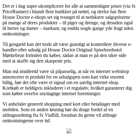
Det er i dag super ukompliceret for alle at sammenligne priser (via fx
PriceRunner) i blandt flere butikker på nettet, og derfor har flere
House Doctor e-shops set sig tvunget til at nedskære salgspriserne
på mange af deres produkter – til piger og drenge, og desuden også
til herrer og damer – markant, og endda nogle gange yde fragt uden
omkostninger.
Til gengæld kan det trods alt være gunstigt at kontrollere diverse e-
handler efter udsalg på House Doctor Original Spisebordsstol
Mørkebrun forinden du køber, sådan at man er på den sikre side
med at skaffe sig den skarpeste pris.
Man må imidlertid være så påpasselig, at når en internet webshop
annoncerer et produkt for en udsalgspris som kan virke enormt
billig, bør det ofte være et signal om en uærlig internet shop.
Kortkøb er heldigvis inkluderet i et regulativ, hvilket garanterer dig
som køber overfor snydagtige internet forretninger.
Vi anbefaler generelt shopping med kort eller betalinger med
mobilen. Som en anden løsning bør du drage fordel af en
afdragsordning fra fx ViaBill, forudsat du gerne vil afdrage
omkostningerne over tid.