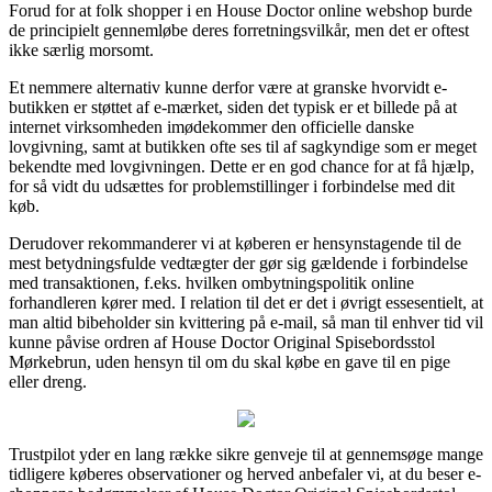
Forud for at folk shopper i en House Doctor online webshop burde
de principielt gennemløbe deres forretningsvilkår, men det er oftest
ikke særlig morsomt.
Et nemmere alternativ kunne derfor være at granske hvorvidt e-
butikken er støttet af e-mærket, siden det typisk er et billede på at
internet virksomheden imødekommer den officielle danske
lovgivning, samt at butikken ofte ses til af sagkyndige som er meget
bekendte med lovgivningen. Dette er en god chance for at få hjælp,
for så vidt du udsættes for problemstillinger i forbindelse med dit
køb.
Derudover rekommanderer vi at køberen er hensynstagende til de
mest betydningsfulde vedtægter der gør sig gældende i forbindelse
med transaktionen, f.eks. hvilken ombytningspolitik online
forhandleren kører med. I relation til det er det i øvrigt essesentielt, at
man altid bibeholder sin kvittering på e-mail, så man til enhver tid vil
kunne påvise ordren af House Doctor Original Spisebordsstol
Mørkebrun, uden hensyn til om du skal købe en gave til en pige
eller dreng.
Trustpilot yder en lang række sikre genveje til at gennemsøge mange
tidligere køberes observationer og herved anbefaler vi, at du beser e-