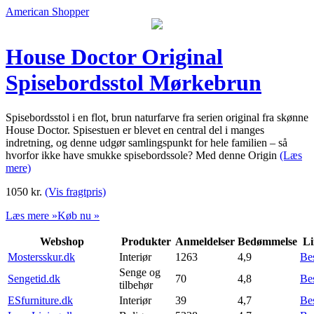
American Shopper
House Doctor Original
Spisebordsstol Mørkebrun
Spisebordsstol i en flot, brun naturfarve fra serien original fra skønne
House Doctor. Spisestuen er blevet en central del i manges
indretning, og denne udgør samlingspunkt for hele familien – så
hvorfor ikke have smukke spisebordssole? Med denne Origin
(Læs
mere)
1050
kr.
(Vis fragtpris)
Læs mere »
Køb nu »
Webshop
Produkter
Anmeldelser
Bedømmelse
Li
Mostersskur.dk
Interiør
1263
4,9
Be
Senge og
Sengetid.dk
70
4,8
Be
tilbehør
ESfurniture.dk
Interiør
39
4,7
Be