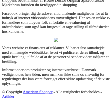
shoppens bedømmelser af House Doctor Original Spisebordsstol
Mørkebrun forinden du færdiggør din shopping.
Facebook bringer dig derudover altid tiltalende muligheder for at få
indtryk af internet virksomhedens troværdighed. Her ses en række e-
forhandlere som tilbyder folk at forfatte en evaluering af
ordreforløbet, som også kan bruges til at tage stilling til tilfredsheden
hos kunderne.
Vores website er finansieret af reklamer. Vi har et fast samarbejde
med en mængde webbutikker hvori vi publicerer deres tilbud, og
opnår betaling i tilfælde af at de personer vi sender videre udfører en
bestilling.
Informationer om produkter og internet varehuse i Danmark
vedligeholdes hele tiden, men man kan ikke stille os ansvarlig for
reguleringer der kan være foretaget efter sidste opdatering af de viste
oplysninger.
© Copyright
American Shopper
- Alle rettigheder forbeholdes -
Artikler