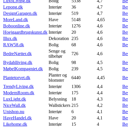
LuxoLiving.dk
Bolig
5338
4,7
Be
Lepong.dk
Interiør
36
4,7
Be
DesignGaragen.dk
Interiør
519
4,7
Be
MoreLand.dk
Have
5148
4,65
Be
Boboonline.dk
Interiør
1276
4,6
Be
Hoejgaardbrugskunst.dk
Interiør
20
4,6
Be
Illux.dk
Dekoration
235
4,6
Be
RAW58.dk
Bolig
68
4,6
Be
Senge og
BedreNætter.dk
726
4,6
Be
tilbehør
Bydahlliving.dk
Bolig
98
4,5
Be
MøbelKompagniet.dk
Bolig
239
4,5
Be
Planter og
Plantetorvet.dk
6440
4,45
Be
blomster
TrendyLiving.dk
Interiør
1306
4,4
Be
ModernRoom.dk
Interiør
175
4,4
Be
LuxLight.dk
Belysning
18
4,3
Be
NiceWall.dk
Wallstickers
215
4,2
Be
Unishop.nu
Interiør
6
4,1
Be
HaveHandel.dk
Have
20
4,1
Be
Likehome.dk
Interiør
15
4
Be