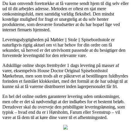
Du kan omvendt foretrække at få varerne sendt hjem til dig selv eller
ud til dit arbejdes adresse. Metoden er oftest en sjat mere
omkostningsfuld, men samtidig vældig fleksibel. Den mindst
kostelige mulighed for fragt er unægtelig at du selv henter
produkterne, som desværre forudsætter at du har bopæl lige ved
internet firmaets hjemsted.
Leveringsdygtigheden på Møbler || Stole || Spisebordsstole er
naturligvis rigtig aktuel om vi har behov for din ordre om få
sekunder, så herved er det utvivlsomt passende at du besigtiger den
forventede leveringstid for den relevante vare.
Adskillige online shops frembyder 1 dags levering på masser af
varer, eksempelvis House Doctor Original Spisebordsstol
Mørkebrun, men som trods alt er påkrævet at bestillingen fuldbyrdes
forinden et fastslået klokkeslæt, med det formål at de har udsigt til at
kunne nå at få varerne distribueret inden lagerpersonalet får fri.
En hel del online outlets garanterer levering uden omkostninger,
men ofte er det så nødvendigt at der indkøbes for et bestemt beløb.
Derudover skal du overveje den prisbilligste leveringsløsning, som
typisk – hvad end du er i Hørsholm, Farum eller Svenstrup – vil
være at få dem til at køre dine varer til et afhentningssted.