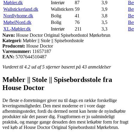
Møbler.dk
Interiør
87
3,9
Be
Wallstickerland.dk
Wallstickers
59
3,9
Be
Nordlyhome.dk
Bolig
41
3,8
Be
MøbelNord.dk
Bolig
76
3,5
Be
XL-Møbler.dk
Interiør
211
3,3
Be
Navn:
House Doctor Original Spisebordsstol Mørkebrun
Kategori:
Møbler || Stole || Spisebordsstole
Producent:
House Doctor
Varenummer:
11657187
EAN:
5707644510487
Vurderet til
4.2
ud af 5 stjerner baseret på
43
anmeldelser
Møbler || Stole || Spisebordsstole fra
House Doctor
De fleste e-forretninger giver nu til dags en række forskellige
leveringsmuligheder. Den mest moderne er i vore dage
afhentningssteder, fordi du dermed nemt kan hente de nyindkøbte
produkter når det passer dig. Fragtformen er jo ualmindeligt
praktisk, og mange gange desuden den mest letkøbte form for fragt
ved køb af House Doctor Original Spisebordsstol Mørkebrun.