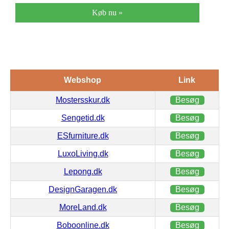
Køb nu »
Webshop
Link
Mostersskur.dk
Besøg
Sengetid.dk
Besøg
ESfurniture.dk
Besøg
LuxoLiving.dk
Besøg
Lepong.dk
Besøg
DesignGaragen.dk
Besøg
MoreLand.dk
Besøg
Boboonline.dk
Besøg