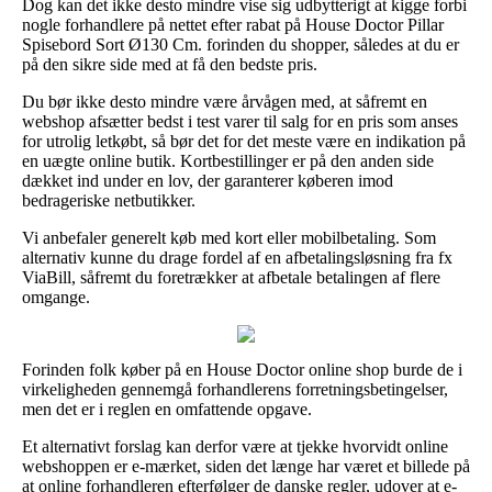
Dog kan det ikke desto mindre vise sig udbytterigt at kigge forbi
nogle forhandlere på nettet efter rabat på House Doctor Pillar
Spisebord Sort Ø130 Cm. forinden du shopper, således at du er
på den sikre side med at få den bedste pris.
Du bør ikke desto mindre være årvågen med, at såfremt en
webshop afsætter bedst i test varer til salg for en pris som anses
for utrolig letkøbt, så bør det for det meste være en indikation på
en uægte online butik. Kortbestillinger er på den anden side
dækket ind under en lov, der garanterer køberen imod
bedrageriske netbutikker.
Vi anbefaler generelt køb med kort eller mobilbetaling. Som
alternativ kunne du drage fordel af en afbetalingsløsning fra fx
ViaBill, såfremt du foretrækker at afbetale betalingen af flere
omgange.
Forinden folk køber på en House Doctor online shop burde de i
virkeligheden gennemgå forhandlerens forretningsbetingelser,
men det er i reglen en omfattende opgave.
Et alternativt forslag kan derfor være at tjekke hvorvidt online
webshoppen er e-mærket, siden det længe har været et billede på
at online forhandleren efterfølger de danske regler, udover at e-