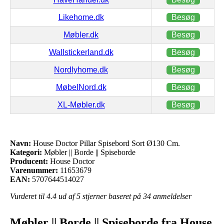
Likehome.dk
Besøg
Møbler.dk
Besøg
Wallstickerland.dk
Besøg
Nordlyhome.dk
Besøg
MøbelNord.dk
Besøg
XL-Møbler.dk
Besøg
Navn:
House Doctor Pillar Spisebord Sort Ø130 Cm.
Kategori:
Møbler || Borde || Spiseborde
Producent:
House Doctor
Varenummer:
11653679
EAN:
5707644514027
Vurderet til
4.4
ud af 5 stjerner baseret på
34
anmeldelser
Møbler || Borde || Spiseborde fra House