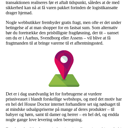
transaktionen realiseres før et aftalt tidspunkt, således at de med
sikkerhed kan nå at få varen pakket forinden de logistikansatte
drager hjemad.
Nogle webbutikker frembyder gratis fragt, men ofte er det under
betingelse af at man shopper for en fastsat sum. Som alternativ
bør du foretrække den prisbilligste fragtløsning, der tit – uanset
om du er i Aarhus, Svendborg eller Assens – vil blive at få
fragtmanden til at bringe varerne til et afhentningssted.
Det er i dag usædvanlig let for forbrugerne at vurdere
prisniveauet i blandt forskellige webshops, og med det motiv har
en hel del House Doctor internet forhandlere set sig nødsaget til
at mindske udsalgspriserne på mange af deres produkter – til
babyer og børn, samt til damer og herrer – en hel del, og endda
nogle gange love levering uden beregning.