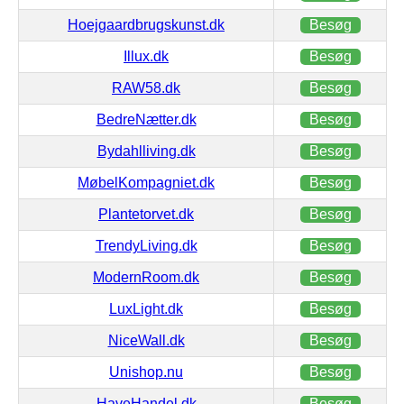
Hoejgaardbrugskunst.dk
Besøg
Illux.dk
Besøg
RAW58.dk
Besøg
BedreNætter.dk
Besøg
Bydahlliving.dk
Besøg
MøbelKompagniet.dk
Besøg
Plantetorvet.dk
Besøg
TrendyLiving.dk
Besøg
ModernRoom.dk
Besøg
LuxLight.dk
Besøg
NiceWall.dk
Besøg
Unishop.nu
Besøg
HaveHandel.dk
Besøg