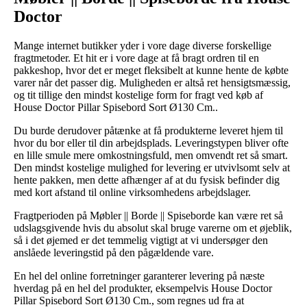
Doctor
Mange internet butikker yder i vore dage diverse forskellige
fragtmetoder. Et hit er i vore dage at få bragt ordren til en
pakkeshop, hvor det er meget fleksibelt at kunne hente de købte
varer når det passer dig. Muligheden er altså ret hensigtsmæssig,
og tit tillige den mindst kostelige form for fragt ved køb af
House Doctor Pillar Spisebord Sort Ø130 Cm..
Du burde derudover påtænke at få produkterne leveret hjem til
hvor du bor eller til din arbejdsplads. Leveringstypen bliver ofte
en lille smule mere omkostningsfuld, men omvendt ret så smart.
Den mindst kostelige mulighed for levering er utvivlsomt selv at
hente pakken, men dette afhænger af at du fysisk befinder dig
med kort afstand til online virksomhedens arbejdslager.
Fragtperioden på Møbler || Borde || Spiseborde kan være ret så
udslagsgivende hvis du absolut skal bruge varerne om et øjeblik,
så i det øjemed er det temmelig vigtigt at vi undersøger den
anslåede leveringstid på den pågældende vare.
En hel del online forretninger garanterer levering på næste
hverdag på en hel del produkter, eksempelvis House Doctor
Pillar Spisebord Sort Ø130 Cm., som regnes ud fra at