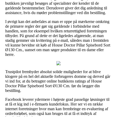
butikken jævnligt besøges af specialister der kender til de
gældende bestemmelser. Derudover giver det dig anledning til
assistance, hvis du møder problemstillinger ved din bestilling.
I øvrigt kan det anbefales at man er oppe på mærkerne omkring
de primære regler der gør sig gældende i forbindelse med
handlen, som for eksempel hvilken returrettighed forretningen
tilbyder. På grund af dette er det ligeledes afgørende, at man
stadig gemmer sin kvittering på e-mail, således man i fremtiden
vil kunne bevidne sit køb af House Doctor Pillar Spisebord Sort
Ø130 Cm., uanset om man søger produkter til en dame eller
herre.
Trustpilot frembyder absolut solide muligheder for at blive
klogere på en hel del aktuelle forbrugeres domme og derved går
vi ind for, at du betragter online butikkens ratings af House
Doctor Pillar Spisebord Sort Ø130 Cm. før du lægger din
bestilling.
Facebook leverer ydermere i højeste grad passelige løsninger til
at få et kig ind i e-firmaets kundefokus. Her ser vi en række
internet forretninger hvor man kan frembringe en evaluering af
ordreforløbet, som også kan bruges til at få et indtryk af