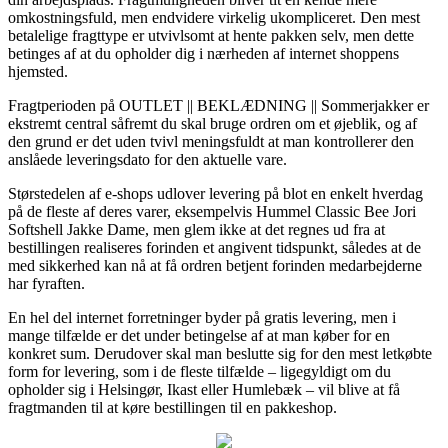
omkostningsfuld, men endvidere virkelig ukompliceret. Den mest
betalelige fragttype er utvivlsomt at hente pakken selv, men dette
betinges af at du opholder dig i nærheden af internet shoppens
hjemsted.
Fragtperioden på OUTLET || BEKLÆDNING || Sommerjakker er
ekstremt central såfremt du skal bruge ordren om et øjeblik, og af
den grund er det uden tvivl meningsfuldt at man kontrollerer den
anslåede leveringsdato for den aktuelle vare.
Størstedelen af e-shops udlover levering på blot en enkelt hverdag
på de fleste af deres varer, eksempelvis Hummel Classic Bee Jori
Softshell Jakke Dame, men glem ikke at det regnes ud fra at
bestillingen realiseres forinden et angivent tidspunkt, således at de
med sikkerhed kan nå at få ordren betjent forinden medarbejderne
har fyraften.
En hel del internet forretninger byder på gratis levering, men i
mange tilfælde er det under betingelse af at man køber for en
konkret sum. Derudover skal man beslutte sig for den mest letkøbte
form for levering, som i de fleste tilfælde – ligegyldigt om du
opholder sig i Helsingør, Ikast eller Humlebæk – vil blive at få
fragtmanden til at køre bestillingen til en pakkeshop.