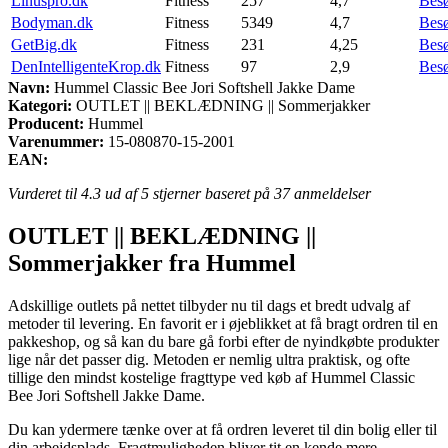
Linuspro.dk
Fitness
257
4,7
Bes
Bodyman.dk
Fitness
5349
4,7
Bes
GetBig.dk
Fitness
231
4,25
Bes
DenIntelligenteKrop.dk
Fitness
97
2,9
Bes
Navn:
Hummel Classic Bee Jori Softshell Jakke Dame
Kategori:
OUTLET || BEKLÆDNING || Sommerjakker
Producent:
Hummel
Varenummer:
15-080870-15-2001
EAN:
Vurderet til
4.3
ud af 5 stjerner baseret på
37
anmeldelser
OUTLET || BEKLÆDNING ||
Sommerjakker fra Hummel
Adskillige outlets på nettet tilbyder nu til dags et bredt udvalg af
metoder til levering. En favorit er i øjeblikket at få bragt ordren til en
pakkeshop, og så kan du bare gå forbi efter de nyindkøbte produkter
lige når det passer dig. Metoden er nemlig ultra praktisk, og ofte
tillige den mindst kostelige fragttype ved køb af Hummel Classic
Bee Jori Softshell Jakke Dame.
Du kan ydermere tænke over at få ordren leveret til din bolig eller til
din arbejdsplads. Fragtmuligheden bliver tit en kende mere