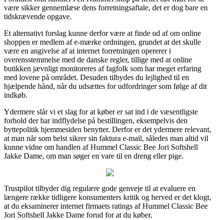
være sikker gennemlæse dens forretningsaftale, det er dog bare en
tidskrævende opgave.
Et alternativt forslag kunne derfor være at finde ud af om online
shoppen er medlem af e-mærke ordningen, grundet at det skulle
være en angivelse af at internet forretningen opererer i
overensstemmelse med de danske regler, tillige med at online
butikken jævnligt monitoreres af fagfolk som har meget erfaring
med lovene på området. Desuden tilbydes du lejlighed til en
hjælpende hånd, når du udsættes for udfordringer som følge af dit
indkøb.
Ydermere slår vi et slag for at køber er sat ind i de væsentligste
forhold der har indflydelse på bestillingen, eksempelvis den
byttepolitik hjemmesiden benytter. Derfor er det ydermere relevant,
at man når som helst sikrer sin faktura e-mail, således man altid vil
kunne vidne om handlen af Hummel Classic Bee Jori Softshell
Jakke Dame, om man søger en vare til en dreng eller pige.
Trustpilot tilbyder dig regulære gode genveje til at evaluere en
længere række tidligere konsumenters kritik og herved er det klogt,
at du eksaminerer internet firmaets ratings af Hummel Classic Bee
Jori Softshell Jakke Dame forud for at du køber.