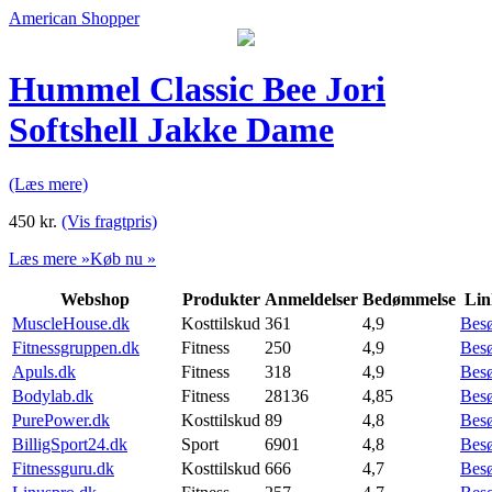
American Shopper
Hummel Classic Bee Jori
Softshell Jakke Dame
(Læs mere)
450
kr.
(Vis fragtpris)
Læs mere »
Køb nu »
Webshop
Produkter
Anmeldelser
Bedømmelse
Lin
MuscleHouse.dk
Kosttilskud
361
4,9
Bes
Fitnessgruppen.dk
Fitness
250
4,9
Bes
Apuls.dk
Fitness
318
4,9
Bes
Bodylab.dk
Fitness
28136
4,85
Bes
PurePower.dk
Kosttilskud
89
4,8
Bes
BilligSport24.dk
Sport
6901
4,8
Bes
Fitnessguru.dk
Kosttilskud
666
4,7
Bes