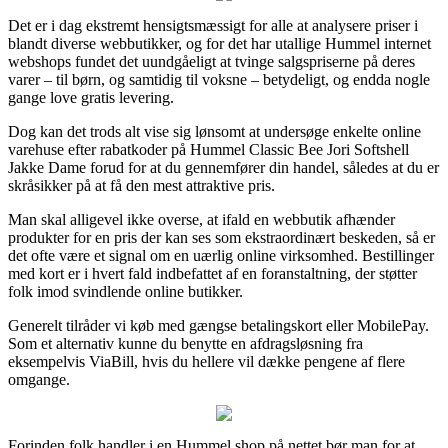
Det er i dag ekstremt hensigtsmæssigt for alle at analysere priser i
blandt diverse webbutikker, og for det har utallige Hummel internet
webshops fundet det uundgåeligt at tvinge salgspriserne på deres
varer – til børn, og samtidig til voksne – betydeligt, og endda nogle
gange love gratis levering.
Dog kan det trods alt vise sig lønsomt at undersøge enkelte online
varehuse efter rabatkoder på Hummel Classic Bee Jori Softshell
Jakke Dame forud for at du gennemfører din handel, således at du er
skråsikker på at få den mest attraktive pris.
Man skal alligevel ikke overse, at ifald en webbutik afhænder
produkter for en pris der kan ses som ekstraordinært beskeden, så er
det ofte være et signal om en uærlig online virksomhed. Bestillinger
med kort er i hvert fald indbefattet af en foranstaltning, der støtter
folk imod svindlende online butikker.
Generelt tilråder vi køb med gængse betalingskort eller MobilePay.
Som et alternativ kunne du benytte en afdragsløsning fra
eksempelvis ViaBill, hvis du hellere vil dække pengene af flere
omgange.
Forinden folk handler i en Hummel shop på nettet bør man for at