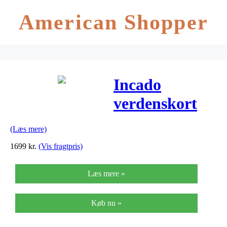
American Shopper
Incado
verdenskort
(grøn/h80xb116
(Læs mere)
cm)
1699
kr.
(Vis fragtpris)
Læs mere »
Køb nu »