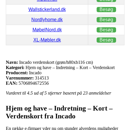
Wallstickerland.dk
Besøg
Nordlyhome.dk
Besøg
MøbelNord.dk
Besøg
XL-Møbler.dk
Besøg
Navn:
Incado verdenskort (grøn/h80xb116 cm)
Kategori:
Hjem og have – Indretning – Kort – Verdenskort
Producent:
Incado
Varenummer:
314513
EAN:
5706894672556
Vurderet til
4.5
ud af 5 stjerner baseret på
23
anmeldelser
Hjem og have – Indretning – Kort –
Verdenskort fra Incado
En række e-firmaer yder nu om stunder alverdens muligheder