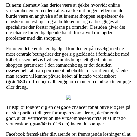
Et nemt alternativ kan derfor være at tjekke hvorvidt online
virksomheden er medlem af e-mærke ordningen, eftersom det
burde være en angivelse af at internet shoppen respekterer de
danske retningslinjer, og at butikken nu og da besigtiges af
specialister der forstår reglerne på området. Desuden giver det
dig chance for en hjælpende hånd, for så vidt du møder
problemer med din shopping.
Foruden dette er det en hjælp at kunden er påpasselig med de
mest centrale betingelser der gør sig gældende i forbindelse med
købet, eksempelvis hvilken ombytningsrettighed internet
shoppen garanterer. I den sammenhæng er det desuden
essesentielt, at man permanent bibeholder ens ordremail, således
man senere vil kunne påvise købet af Incado verdenskort
(grøn/h80xb116 cm), uafhængig om man er på indkøb til en pige
eller dreng.
Trustpilot forærer dig en del gode chancer for at blive klogere på
en stor portion tidligere forbrugeres omtaler og derfor er det
godt, at du verificerer online virksomhedens omtaler af Incado
verdenskort (grøn/h80xb116 cm) inden du shopper.
Facebook fremskaffer tilsvarende ret fremragende løsninger til at