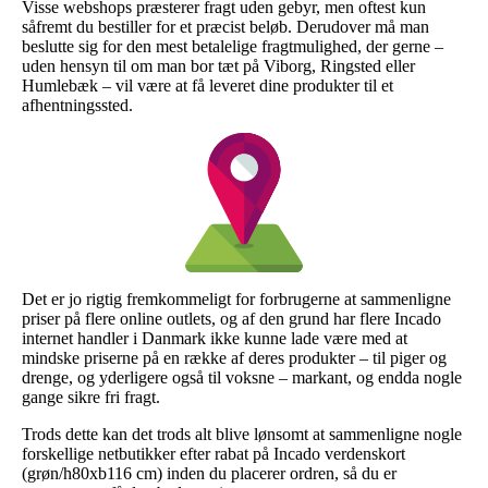
Visse webshops præsterer fragt uden gebyr, men oftest kun
såfremt du bestiller for et præcist beløb. Derudover må man
beslutte sig for den mest betalelige fragtmulighed, der gerne –
uden hensyn til om man bor tæt på Viborg, Ringsted eller
Humlebæk – vil være at få leveret dine produkter til et
afhentningssted.
Det er jo rigtig fremkommeligt for forbrugerne at sammenligne
priser på flere online outlets, og af den grund har flere Incado
internet handler i Danmark ikke kunne lade være med at
mindske priserne på en række af deres produkter – til piger og
drenge, og yderligere også til voksne – markant, og endda nogle
gange sikre fri fragt.
Trods dette kan det trods alt blive lønsomt at sammenligne nogle
forskellige netbutikker efter rabat på Incado verdenskort
(grøn/h80xb116 cm) inden du placerer ordren, så du er