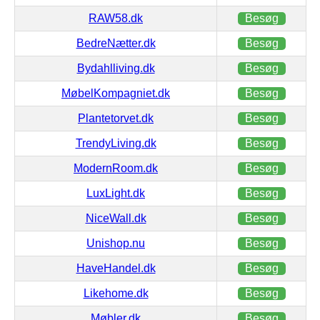
RAW58.dk
Besøg
BedreNætter.dk
Besøg
Bydahlliving.dk
Besøg
MøbelKompagniet.dk
Besøg
Plantetorvet.dk
Besøg
TrendyLiving.dk
Besøg
ModernRoom.dk
Besøg
LuxLight.dk
Besøg
NiceWall.dk
Besøg
Unishop.nu
Besøg
HaveHandel.dk
Besøg
Likehome.dk
Besøg
Møbler.dk
Besøg