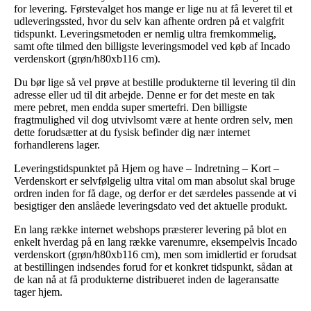
for levering. Førstevalget hos mange er lige nu at få leveret til et
udleveringssted, hvor du selv kan afhente ordren på et valgfrit
tidspunkt. Leveringsmetoden er nemlig ultra fremkommelig,
samt ofte tilmed den billigste leveringsmodel ved køb af Incado
verdenskort (grøn/h80xb116 cm).
Du bør lige så vel prøve at bestille produkterne til levering til din
adresse eller ud til dit arbejde. Denne er for det meste en tak
mere pebret, men endda super smertefri. Den billigste
fragtmulighed vil dog utvivlsomt være at hente ordren selv, men
dette forudsætter at du fysisk befinder dig nær internet
forhandlerens lager.
Leveringstidspunktet på Hjem og have – Indretning – Kort –
Verdenskort er selvfølgelig ultra vital om man absolut skal bruge
ordren inden for få dage, og derfor er det særdeles passende at vi
besigtiger den anslåede leveringsdato ved det aktuelle produkt.
En lang række internet webshops præsterer levering på blot en
enkelt hverdag på en lang række varenumre, eksempelvis Incado
verdenskort (grøn/h80xb116 cm), men som imidlertid er forudsat
at bestillingen indsendes forud for et konkret tidspunkt, sådan at
de kan nå at få produkterne distribueret inden de lageransatte
tager hjem.