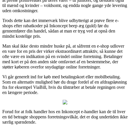
at presse prisniveauet på deres varer – til juniorer, og desuden også
til mænd og kvinder – voldsomt, og endda nogle gange yde levering
uden omkostninger.
Trods dette kan det immervæk blive udbytterigt at prøve flere e-
shops efter rabatkoder på Inkoncept beep æg (guld) før du
gennemfører din handel, sådan at man er tryg ved at opnå den
mindst kostelige pris.
Man skal ikke desto mindre huske på, at såfremt en e-shop udlover
en vare for en pris der virker ekstraordinært attraktiv, så kunne det
ofte være en indikation på en svindel online forretning. Betalinger
med kort er på den anden side omfavnet af en bestemmelse, der
støtter køberen overfor snydagtige online forretninger.
Vi går generelt ind for køb med betalingskort eller mobilbetaling.
Som en alternativ mulighed bør du drage fordel af en afdragsløsning
fra for eksempel ViaBill, hvis du tilstræber at betale regningen over
en længere periode.
Forud for at folk handler hos en Inkoncept e-handler kan de til hver
en tid betragte shoppens forretningsvilkår, det er dog undertiden ikke
særlig spændende.