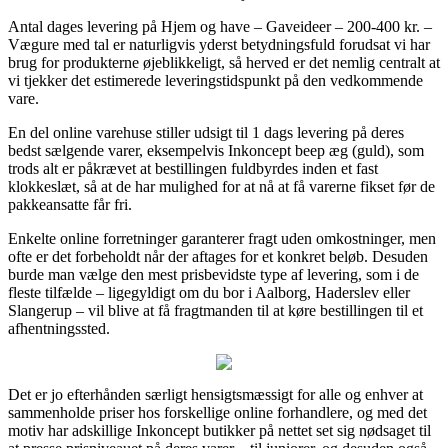
Antal dages levering på Hjem og have – Gaveideer – 200-400 kr. –
Vægure med tal er naturligvis yderst betydningsfuld forudsat vi har
brug for produkterne øjeblikkeligt, så herved er det nemlig centralt at
vi tjekker det estimerede leveringstidspunkt på den vedkommende
vare.
En del online varehuse stiller udsigt til 1 dags levering på deres
bedst sælgende varer, eksempelvis Inkoncept beep æg (guld), som
trods alt er påkrævet at bestillingen fuldbyrdes inden et fast
klokkeslæt, så at de har mulighed for at nå at få varerne fikset før de
pakkeansatte får fri.
Enkelte online forretninger garanterer fragt uden omkostninger, men
ofte er det forbeholdt når der aftages for et konkret beløb. Desuden
burde man vælge den mest prisbevidste type af levering, som i de
fleste tilfælde – ligegyldigt om du bor i Aalborg, Haderslev eller
Slangerup – vil blive at få fragtmanden til at køre bestillingen til et
afhentningssted.
Det er jo efterhånden særligt hensigtsmæssigt for alle og enhver at
sammenholde priser hos forskellige online forhandlere, og med det
motiv har adskillige Inkoncept butikker på nettet set sig nødsaget til