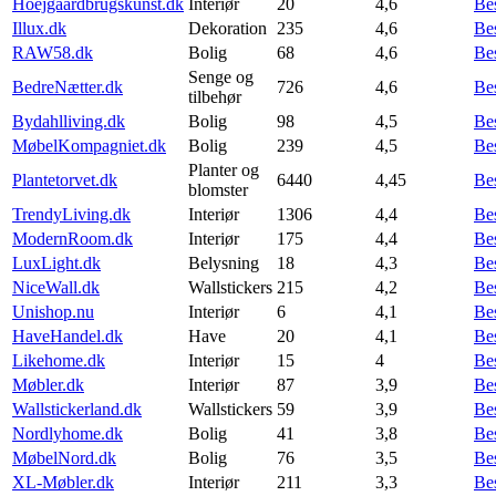
Hoejgaardbrugskunst.dk
Interiør
20
4,6
Be
Illux.dk
Dekoration
235
4,6
Be
RAW58.dk
Bolig
68
4,6
Be
Senge og
BedreNætter.dk
726
4,6
Be
tilbehør
Bydahlliving.dk
Bolig
98
4,5
Be
MøbelKompagniet.dk
Bolig
239
4,5
Be
Planter og
Plantetorvet.dk
6440
4,45
Be
blomster
TrendyLiving.dk
Interiør
1306
4,4
Be
ModernRoom.dk
Interiør
175
4,4
Be
LuxLight.dk
Belysning
18
4,3
Be
NiceWall.dk
Wallstickers
215
4,2
Be
Unishop.nu
Interiør
6
4,1
Be
HaveHandel.dk
Have
20
4,1
Be
Likehome.dk
Interiør
15
4
Be
Møbler.dk
Interiør
87
3,9
Be
Wallstickerland.dk
Wallstickers
59
3,9
Be
Nordlyhome.dk
Bolig
41
3,8
Be
MøbelNord.dk
Bolig
76
3,5
Be
XL-Møbler.dk
Interiør
211
3,3
Be