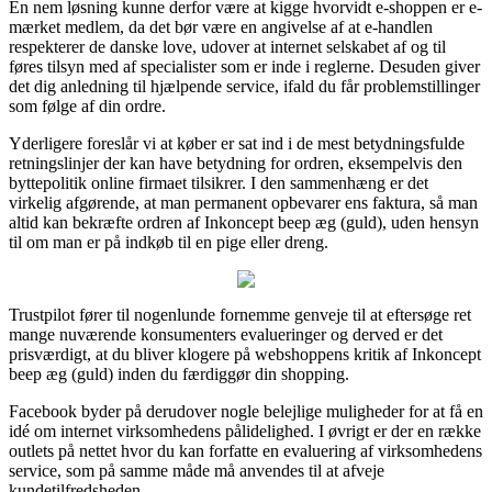
En nem løsning kunne derfor være at kigge hvorvidt e-shoppen er e-
mærket medlem, da det bør være en angivelse af at e-handlen
respekterer de danske love, udover at internet selskabet af og til
føres tilsyn med af specialister som er inde i reglerne. Desuden giver
det dig anledning til hjælpende service, ifald du får problemstillinger
som følge af din ordre.
Yderligere foreslår vi at køber er sat ind i de mest betydningsfulde
retningslinjer der kan have betydning for ordren, eksempelvis den
byttepolitik online firmaet tilsikrer. I den sammenhæng er det
virkelig afgørende, at man permanent opbevarer ens faktura, så man
altid kan bekræfte ordren af Inkoncept beep æg (guld), uden hensyn
til om man er på indkøb til en pige eller dreng.
Trustpilot fører til nogenlunde fornemme genveje til at eftersøge ret
mange nuværende konsumenters evalueringer og derved er det
prisværdigt, at du bliver klogere på webshoppens kritik af Inkoncept
beep æg (guld) inden du færdiggør din shopping.
Facebook byder på derudover nogle belejlige muligheder for at få en
idé om internet virksomhedens pålidelighed. I øvrigt er der en række
outlets på nettet hvor du kan forfatte en evaluering af virksomhedens
service, som på samme måde må anvendes til at afveje
kundetilfredsheden.