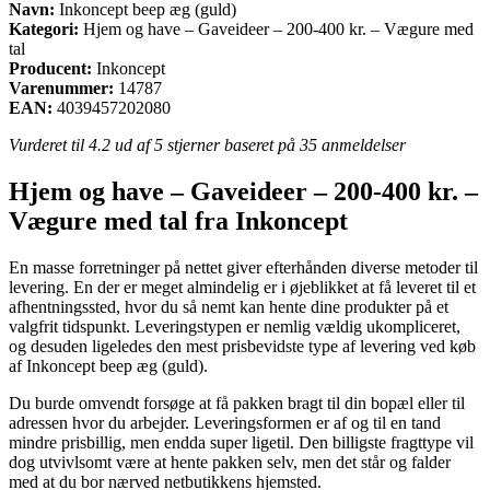
Navn:
Inkoncept beep æg (guld)
Kategori:
Hjem og have – Gaveideer – 200-400 kr. – Vægure med
tal
Producent:
Inkoncept
Varenummer:
14787
EAN:
4039457202080
Vurderet til
4.2
ud af 5 stjerner baseret på
35
anmeldelser
Hjem og have – Gaveideer – 200-400 kr. –
Vægure med tal fra Inkoncept
En masse forretninger på nettet giver efterhånden diverse metoder til
levering. En der er meget almindelig er i øjeblikket at få leveret til et
afhentningssted, hvor du så nemt kan hente dine produkter på et
valgfrit tidspunkt. Leveringstypen er nemlig vældig ukompliceret,
og desuden ligeledes den mest prisbevidste type af levering ved køb
af Inkoncept beep æg (guld).
Du burde omvendt forsøge at få pakken bragt til din bopæl eller til
adressen hvor du arbejder. Leveringsformen er af og til en tand
mindre prisbillig, men endda super ligetil. Den billigste fragttype vil
dog utvivlsomt være at hente pakken selv, men det står og falder
med at du bor nærved netbutikkens hjemsted.