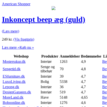
American Shopper
Inkoncept beep æg (guld)
(Læs mere)
249
kr.
(Vis fragtpris)
Læs mere »
Køb nu »
Webshop
Produkter
Anmeldelser
Bedømmelse
Li
Mostersskur.dk
Interiør
1263
4,9
Be
Senge og
Sengetid.dk
70
4,8
Be
tilbehør
ESfurniture.dk
Interiør
39
4,7
Be
LuxoLiving.dk
Bolig
5338
4,7
Be
Lepong.dk
Interiør
36
4,7
Be
DesignGaragen.dk
Interiør
519
4,7
Be
MoreLand.dk
Have
5148
4,65
Be
Boboonline.dk
Interiør
1276
4,6
Be