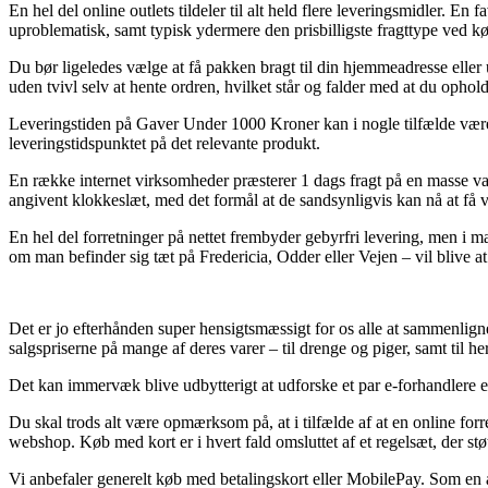
En hel del online outlets tildeler til alt held flere leveringsmidler. E
uproblematisk, samt typisk ydermere den prisbilligste fragttype ved 
Du bør ligeledes vælge at få pakken bragt til din hjemmeadresse eller u
uden tvivl selv at hente ordren, hvilket står og falder med at du opho
Leveringstiden på Gaver Under 1000 Kroner kan i nogle tilfælde være
leveringstidspunktet på det relevante produkt.
En række internet virksomheder præsterer 1 dags fragt på en masse va
angivent klokkeslæt, med det formål at de sandsynligvis kan nå at få va
En hel del forretninger på nettet frembyder gebyrfri levering, men i m
om man befinder sig tæt på Fredericia, Odder eller Vejen – vil blive at 
Det er jo efterhånden super hensigtsmæssigt for os alle at sammenligne
salgspriserne på mange af deres varer – til drenge og piger, samt til 
Det kan immervæk blive udbytterigt at udforske et par e-forhandlere ef
Du skal trods alt være opmærksom på, at i tilfælde af at en online for
webshop. Køb med kort er i hvert fald omsluttet af et regelsæt, der stø
Vi anbefaler generelt køb med betalingskort eller MobilePay. Som en 