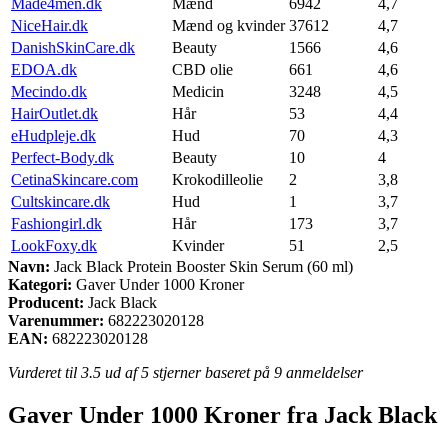
Made4men.dk
Mænd
6942
4,7
NiceHair.dk
Mænd og kvinder
37612
4,7
DanishSkinCare.dk
Beauty
1566
4,6
EDOA.dk
CBD olie
661
4,6
Mecindo.dk
Medicin
3248
4,5
HairOutlet.dk
Hår
53
4,4
eHudpleje.dk
Hud
70
4,3
Perfect-Body.dk
Beauty
10
4
CetinaSkincare.com
Krokodilleolie
2
3,8
Cultskincare.dk
Hud
1
3,7
Fashiongirl.dk
Hår
173
3,7
LookFoxy.dk
Kvinder
51
2,5
Navn:
Jack Black Protein Booster Skin Serum (60 ml)
Kategori:
Gaver Under 1000 Kroner
Producent:
Jack Black
Varenummer:
682223020128
EAN:
682223020128
Vurderet til
3.5
ud af 5 stjerner baseret på
9
anmeldelser
Gaver Under 1000 Kroner fra Jack Black