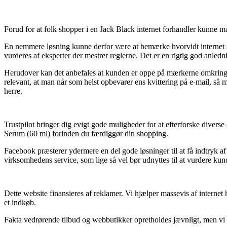
Forud for at folk shopper i en Jack Black internet forhandler kunne m
En nemmere løsning kunne derfor være at bemærke hvorvidt internet sh
vurderes af eksperter der mestrer reglerne. Det er en rigtig god anledni
Herudover kan det anbefales at kunden er oppe på mærkerne omkring de
relevant, at man når som helst opbevarer ens kvittering på e-mail, så
herre.
Trustpilot bringer dig evigt gode muligheder for at efterforske divers
Serum (60 ml) forinden du færdiggør din shopping.
Facebook præsterer ydermere en del gode løsninger til at få indtryk a
virksomhedens service, som lige så vel bør udnyttes til at vurdere kun
Dette website finansieres af reklamer. Vi hjælper massevis af internet
et indkøb.
Fakta vedrørende tilbud og webbutikker opretholdes jævnligt, men vi ta