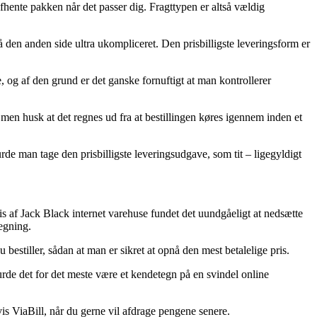
 afhente pakken når det passer dig. Fragttypen er altså vældig
på den anden side ultra ukompliceret. Den prisbilligste leveringsform er
g af den grund er det ganske fornuftigt at man kontrollerer
en husk at det regnes ud fra at bestillingen køres igennem inden et
rde man tage den prisbilligste leveringsudgave, som tit – ligegyldigt
is af Jack Black internet varehuse fundet det uundgåeligt at nedsætte
regning.
estiller, sådan at man er sikret at opnå den mest betalelige pris.
burde det for det meste være et kendetegn på en svindel online
s ViaBill, når du gerne vil afdrage pengene senere.