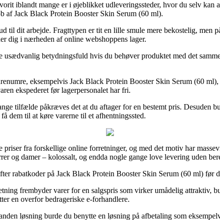
n favorit iblandt mange er i øjeblikket udleveringssteder, hvor du selv kan
køb af Jack Black Protein Booster Skin Serum (60 ml).
d til dit arbejde. Fragttypen er tit en lille smule mere bekostelig, men 
lder dig i nærheden af online webshoppens lager.
 usædvanlig betydningsfuld hvis du behøver produktet med det samme, o
renumre, eksempelvis Jack Black Protein Booster Skin Serum (60 ml), m
ren ekspederet før lagerpersonalet har fri.
ange tilfælde påkræves det at du aftager for en bestemt pris. Desuden bu
få dem til at køre varerne til et afhentningssted.
 priser fra forskellige online forretninger, og med det motiv har massev
herrer og damer – kolossalt, og endda nogle gange love levering uden be
ter rabatkoder på Jack Black Protein Booster Skin Serum (60 ml) før du b
retning frembyder varer for en salgspris som virker umådelig attraktiv, 
tter en overfor bedrageriske e-forhandlere.
anden løsning burde du benytte en løsning på afbetaling som eksempelvi