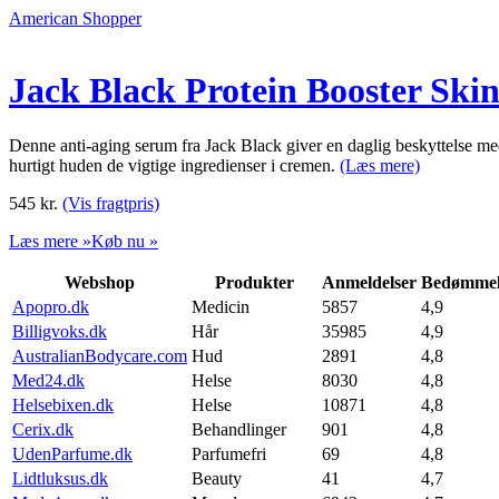
American Shopper
Jack Black Protein Booster Ski
Denne anti-aging serum fra Jack Black giver en daglig beskyttelse me
hurtigt huden de vigtige ingredienser i cremen.
(Læs mere)
545
kr.
(Vis fragtpris)
Læs mere »
Køb nu »
Webshop
Produkter
Anmeldelser
Bedømmel
Apopro.dk
Medicin
5857
4,9
Billigvoks.dk
Hår
35985
4,9
AustralianBodycare.com
Hud
2891
4,8
Med24.dk
Helse
8030
4,8
Helsebixen.dk
Helse
10871
4,8
Cerix.dk
Behandlinger
901
4,8
UdenParfume.dk
Parfumefri
69
4,8
Lidtluksus.dk
Beauty
41
4,7