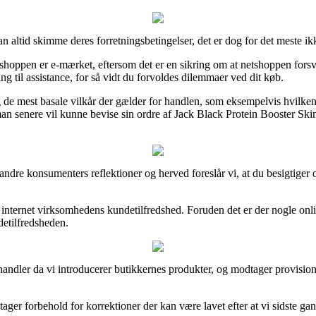
an altid skimme deres forretningsbetingelser, det er dog for det meste 
oppen er e-mærket, eftersom det er en sikring om at netshoppen forsvare
ng til assistance, for så vidt du forvoldes dilemmaer ved dit køb.
 mest basale vilkår der gælder for handlen, som eksempelvis hvilken re
 man senere vil kunne bevise sin ordre af Jack Black Protein Booster S
e andre konsumenters reflektioner og herved foreslår vi, at du besigtige
f internet virksomhedens kundetilfredshed. Foruden det er der nogle on
detilfredsheden.
 handler da vi introducerer butikkernes produkter, og modtager provisio
ger forbehold for korrektioner der kan være lavet efter at vi sidste ga