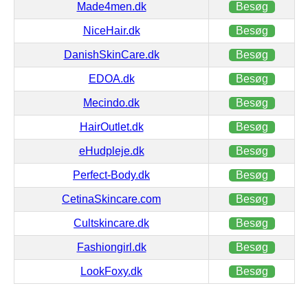
Made4men.dk
Besøg
NiceHair.dk
Besøg
DanishSkinCare.dk
Besøg
EDOA.dk
Besøg
Mecindo.dk
Besøg
HairOutlet.dk
Besøg
eHudpleje.dk
Besøg
Perfect-Body.dk
Besøg
CetinaSkincare.com
Besøg
Cultskincare.dk
Besøg
Fashiongirl.dk
Besøg
LookFoxy.dk
Besøg