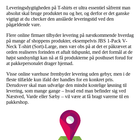
Leveringsdygtigheden på T-shirts er ultra essentiel såfremt man
absolut skal bruge produktet nu og her, og derfor er det ganske
vigtigt at du checker den anslåede leveringstid ved den
pågældende vare.
Flere online firmaer tilbyder levering på næstkommende hverdag
på mange af shoppens produkter, eksempelvis JBS 1-Pack V-
Neck T-shirt (Sort)-Large, men vær obs på at det er påkrævet at
orden realiseres forinden et aftalt tidspunkt, med det formål at de
højst sandsynligt kan nå at få produkterne på posthuset forud for
at pakkepersonalet drager hjemad.
Visse online varehuse frembyder levering uden gebyr, men i de
fleste tilfælde kun ifald der handles for en konkret pris.
Derudover skal man udvælge den mindst kostelige løsning til
levering, som mange gange – hvad end man befinder sig ved
Næstved, Varde eller Sæby – vil være at få bragt varerne til en
pakkeshop.