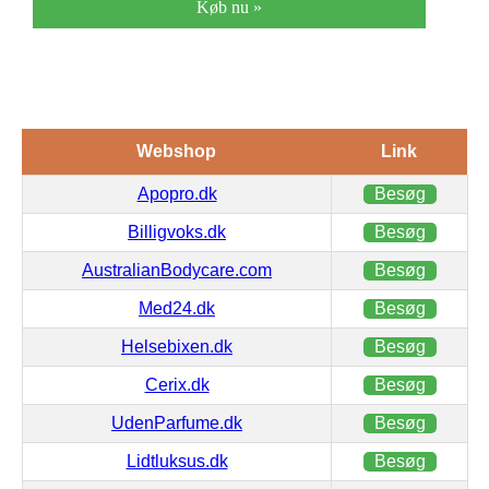
Køb nu »
Webshop
Link
Apopro.dk
Besøg
Billigvoks.dk
Besøg
AustralianBodycare.com
Besøg
Med24.dk
Besøg
Helsebixen.dk
Besøg
Cerix.dk
Besøg
UdenParfume.dk
Besøg
Lidtluksus.dk
Besøg