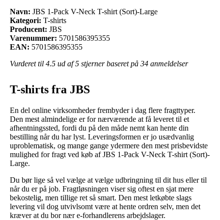
Navn:
JBS 1-Pack V-Neck T-shirt (Sort)-Large
Kategori:
T-shirts
Producent:
JBS
Varenummer:
5701586395355
EAN:
5701586395355
Vurderet til
4.5
ud af 5 stjerner baseret på
34
anmeldelser
T-shirts fra JBS
En del online virksomheder frembyder i dag flere fragttyper.
Den mest almindelige er for nærværende at få leveret til et
afhentningssted, fordi du på den måde nemt kan hente din
bestilling når du har lyst. Leveringsformen er jo usædvanlig
uproblematisk, og mange gange ydermere den mest prisbevidste
mulighed for fragt ved køb af JBS 1-Pack V-Neck T-shirt (Sort)-
Large.
Du bør lige så vel vælge at vælge udbringning til dit hus eller til
når du er på job. Fragtløsningen viser sig oftest en sjat mere
bekostelig, men tillige ret så smart. Den mest letkøbte slags
levering vil dog utvivlsomt være at hente ordren selv, men det
kræver at du bor nær e-forhandlerens arbejdslager.