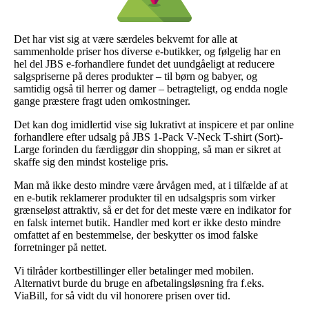
Det har vist sig at være særdeles bekvemt for alle at
sammenholde priser hos diverse e-butikker, og følgelig har en
hel del JBS e-forhandlere fundet det uundgåeligt at reducere
salgspriserne på deres produkter – til børn og babyer, og
samtidig også til herrer og damer – betragteligt, og endda nogle
gange præstere fragt uden omkostninger.
Det kan dog imidlertid vise sig lukrativt at inspicere et par online
forhandlere efter udsalg på JBS 1-Pack V-Neck T-shirt (Sort)-
Large forinden du færdiggør din shopping, så man er sikret at
skaffe sig den mindst kostelige pris.
Man må ikke desto mindre være årvågen med, at i tilfælde af at
en e-butik reklamerer produkter til en udsalgspris som virker
grænseløst attraktiv, så er det for det meste være en indikator for
en falsk internet butik. Handler med kort er ikke desto mindre
omfattet af en bestemmelse, der beskytter os imod falske
forretninger på nettet.
Vi tilråder kortbestillinger eller betalinger med mobilen.
Alternativt burde du bruge en afbetalingsløsning fra f.eks.
ViaBill, for så vidt du vil honorere prisen over tid.