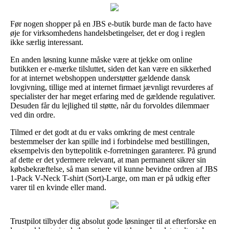
Før nogen shopper på en JBS e-butik burde man de facto have
øje for virksomhedens handelsbetingelser, det er dog i reglen
ikke særlig interessant.
En anden løsning kunne måske være at tjekke om online
butikken er e-mærke tilsluttet, siden det kan være en sikkerhed
for at internet webshoppen understøtter gældende dansk
lovgivning, tillige med at internet firmaet jævnligt revurderes af
specialister der har meget erfaring med de gældende regulativer.
Desuden får du lejlighed til støtte, når du forvoldes dilemmaer
ved din ordre.
Tilmed er det godt at du er vaks omkring de mest centrale
bestemmelser der kan spille ind i forbindelse med bestillingen,
eksempelvis den byttepolitik e-forretningen garanterer. På grund
af dette er det ydermere relevant, at man permanent sikrer sin
købsbekræftelse, så man senere vil kunne bevidne ordren af JBS
1-Pack V-Neck T-shirt (Sort)-Large, om man er på udkig efter
varer til en kvinde eller mand.
Trustpilot tilbyder dig absolut gode løsninger til at efterforske en