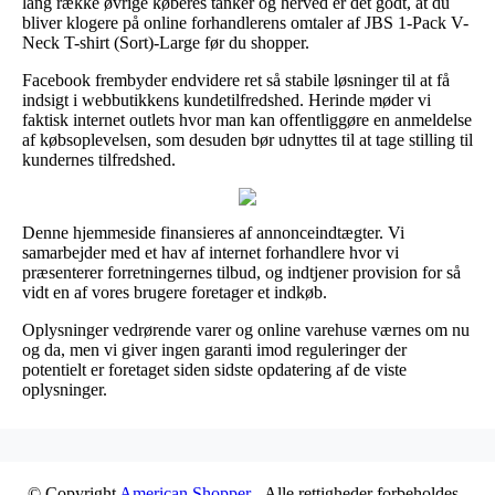
lang række øvrige køberes tanker og herved er det godt, at du
bliver klogere på online forhandlerens omtaler af JBS 1-Pack V-
Neck T-shirt (Sort)-Large før du shopper.
Facebook frembyder endvidere ret så stabile løsninger til at få
indsigt i webbutikkens kundetilfredshed. Herinde møder vi
faktisk internet outlets hvor man kan offentliggøre en anmeldelse
af købsoplevelsen, som desuden bør udnyttes til at tage stilling til
kundernes tilfredshed.
Denne hjemmeside finansieres af annonceindtægter. Vi
samarbejder med et hav af internet forhandlere hvor vi
præsenterer forretningernes tilbud, og indtjener provision for så
vidt en af vores brugere foretager et indkøb.
Oplysninger vedrørende varer og online varehuse værnes om nu
og da, men vi giver ingen garanti imod reguleringer der
potentielt er foretaget siden sidste opdatering af de viste
oplysninger.
© Copyright
American Shopper
- Alle rettigheder forbeholdes -