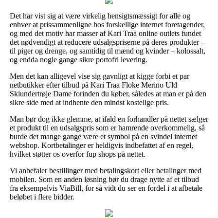
Det har vist sig at være virkelig hensigtsmæssigt for alle og
enhver at prissammenligne hos forskellige internet foretagender,
og med det motiv har masser af Kari Traa online outlets fundet
det nødvendigt at reducere udsalgspriserne på deres produkter –
til piger og drenge, og samtidig til mænd og kvinder – kolossalt,
og endda nogle gange sikre portofri levering.
Men det kan alligevel vise sig gavnligt at kigge forbi et par
netbutikker efter tilbud på Kari Traa Floke Merino Uld
Skiundertrøje Dame forinden du køber, således at man er på den
sikre side med at indhente den mindst kostelige pris.
Man bør dog ikke glemme, at ifald en forhandler på nettet sælger
et produkt til en udsalgspris som er hamrende overkommelig, så
burde det mange gange være et symbol på en svindel internet
webshop. Kortbetalinger er heldigvis indbefattet af en regel,
hvilket støtter os overfor fup shops på nettet.
Vi anbefaler bestillinger med betalingskort eller betalinger med
mobilen. Som en anden løsning bør du drage nytte af et tilbud
fra eksempelvis ViaBill, for så vidt du ser en fordel i at afbetale
beløbet i flere bidder.