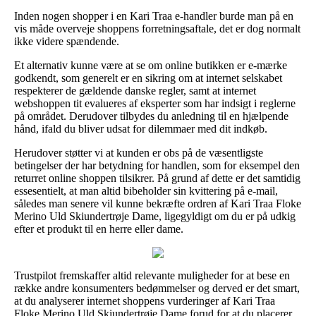
Inden nogen shopper i en Kari Traa e-handler burde man på en
vis måde overveje shoppens forretningsaftale, det er dog normalt
ikke videre spændende.
Et alternativ kunne være at se om online butikken er e-mærke
godkendt, som generelt er en sikring om at internet selskabet
respekterer de gældende danske regler, samt at internet
webshoppen tit evalueres af eksperter som har indsigt i reglerne
på området. Derudover tilbydes du anledning til en hjælpende
hånd, ifald du bliver udsat for dilemmaer med dit indkøb.
Herudover støtter vi at kunden er obs på de væsentligste
betingelser der har betydning for handlen, som for eksempel den
returret online shoppen tilsikrer. På grund af dette er det samtidig
essesentielt, at man altid bibeholder sin kvittering på e-mail,
således man senere vil kunne bekræfte ordren af Kari Traa Floke
Merino Uld Skiundertrøje Dame, ligegyldigt om du er på udkig
efter et produkt til en herre eller dame.
Trustpilot fremskaffer altid relevante muligheder for at bese en
række andre konsumenters bedømmelser og derved er det smart,
at du analyserer internet shoppens vurderinger af Kari Traa
Floke Merino Uld Skiundertrøje Dame forud for at du placerer