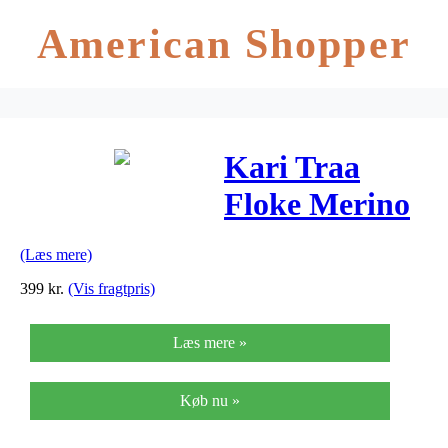
American Shopper
Kari Traa
Floke Merino
Uld
(Læs mere)
Skiundertrøje
399
kr.
(Vis fragtpris)
Dame
Læs mere »
Køb nu »