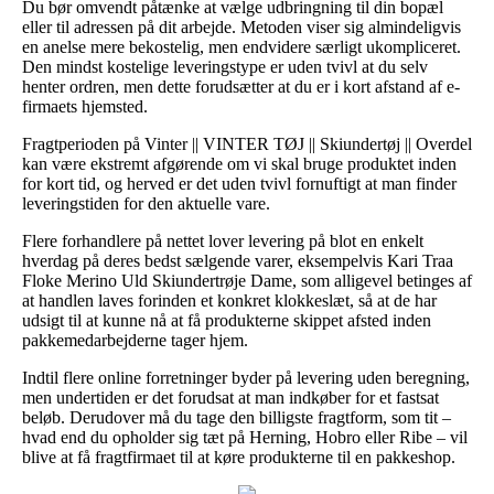
Du bør omvendt påtænke at vælge udbringning til din bopæl
eller til adressen på dit arbejde. Metoden viser sig almindeligvis
en anelse mere bekostelig, men endvidere særligt ukompliceret.
Den mindst kostelige leveringstype er uden tvivl at du selv
henter ordren, men dette forudsætter at du er i kort afstand af e-
firmaets hjemsted.
Fragtperioden på Vinter || VINTER TØJ || Skiundertøj || Overdel
kan være ekstremt afgørende om vi skal bruge produktet inden
for kort tid, og herved er det uden tvivl fornuftigt at man finder
leveringstiden for den aktuelle vare.
Flere forhandlere på nettet lover levering på blot en enkelt
hverdag på deres bedst sælgende varer, eksempelvis Kari Traa
Floke Merino Uld Skiundertrøje Dame, som alligevel betinges af
at handlen laves forinden et konkret klokkeslæt, så at de har
udsigt til at kunne nå at få produkterne skippet afsted inden
pakkemedarbejderne tager hjem.
Indtil flere online forretninger byder på levering uden beregning,
men undertiden er det forudsat at man indkøber for et fastsat
beløb. Derudover må du tage den billigste fragtform, som tit –
hvad end du opholder sig tæt på Herning, Hobro eller Ribe – vil
blive at få fragtfirmaet til at køre produkterne til en pakkeshop.