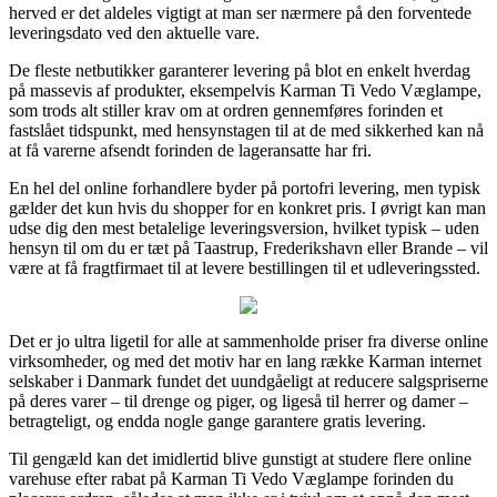
herved er det aldeles vigtigt at man ser nærmere på den forventede
leveringsdato ved den aktuelle vare.
De fleste netbutikker garanterer levering på blot en enkelt hverdag
på massevis af produkter, eksempelvis Karman Ti Vedo Væglampe,
som trods alt stiller krav om at ordren gennemføres forinden et
fastslået tidspunkt, med hensynstagen til at de med sikkerhed kan nå
at få varerne afsendt forinden de lageransatte har fri.
En hel del online forhandlere byder på portofri levering, men typisk
gælder det kun hvis du shopper for en konkret pris. I øvrigt kan man
udse dig den mest betalelige leveringsversion, hvilket typisk – uden
hensyn til om du er tæt på Taastrup, Frederikshavn eller Brande – vil
være at få fragtfirmaet til at levere bestillingen til et udleveringssted.
Det er jo ultra ligetil for alle at sammenholde priser fra diverse online
virksomheder, og med det motiv har en lang række Karman internet
selskaber i Danmark fundet det uundgåeligt at reducere salgspriserne
på deres varer – til drenge og piger, og ligeså til herrer og damer –
betragteligt, og endda nogle gange garantere gratis levering.
Til gengæld kan det imidlertid blive gunstigt at studere flere online
varehuse efter rabat på Karman Ti Vedo Væglampe forinden du