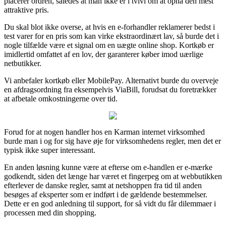
placerer ordren, således at man ikke er i tvivl om at opnå den mest
attraktive pris.
Du skal blot ikke overse, at hvis en e-forhandler reklamerer bedst i
test varer for en pris som kan virke ekstraordinært lav, så burde det i
nogle tilfælde være et signal om en uægte online shop. Kortkøb er
imidlertid omfattet af en lov, der garanterer køber imod uærlige
netbutikker.
Vi anbefaler kortkøb eller MobilePay. Alternativt burde du overveje
en afdragsordning fra eksempelvis ViaBill, forudsat du foretrækker
at afbetale omkostningerne over tid.
Forud for at nogen handler hos en Karman internet virksomhed
burde man i og for sig have øje for virksomhedens regler, men det er
typisk ikke super interessant.
En anden løsning kunne være at efterse om e-handlen er e-mærke
godkendt, siden det længe har været et fingerpeg om at webbutikken
efterlever de danske regler, samt at netshoppen fra tid til anden
besøges af eksperter som er indført i de gældende bestemmelser.
Dette er en god anledning til support, for så vidt du får dilemmaer i
processen med din shopping.