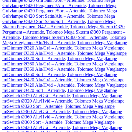
Gulvlampe Ø420 Grå Satin/Sort – Artemide
,
Tolomeo Mega
Gulvlampe Ø420 Pergament/Alu – Artemide
,
Tolomeo Mega
Gulvlampe Ø420 Pergament/Sort – Artemide
,
Tolomeo Mega
Gulvlampe Ø420 Sort Satin/Alu – Artemide
,
Tolomeo Mega
Gulvlampe Ø420 Sort Satin/Sort – Artemide
,
Tolomeo Mega
Skærm Pergament Ø42 – Artemide
,
Tolomeo Mega Skærm Ø320
Pergament – Artemide
,
Tolomeo Mega Skærm Ø360 Pergament –
Artemide
,
Tolomeo Mega Skærm Ø360 Sort – Artemide
,
Tolomeo
Mega Væglampe Alu/Hvid – Artemide
,
Tolomeo Mega Væglampe
m/Dimmer Ø320 Alu/Grå – Artemide
,
Tolomeo Mega Væglampe
m/Dimmer Ø320 Alu/Hvid – Artemide
,
Tolomeo Mega Væglampe
m/Dimmer Ø320 Sort – Artemide
,
Tolomeo Mega Væglampe
m/Dimmer Ø360 Alu/Grå – Artemide
,
Tolomeo Mega Væglampe
m/Dimmer Ø360 Alu/Hvid – Artemide
,
Tolomeo Mega Væglampe
m/Dimmer Ø360 Sort – Artemide
,
Tolomeo Mega Væglampe
m/Dimmer Ø420 Alu/Grå – Artemide
,
Tolomeo Mega Væglampe
m/Dimmer Ø420 Alu/Hvid – Artemide
,
Tolomeo Mega Væglampe
m/Dimmer Ø420 Sort – Artemide
,
Tolomeo Mega Væglampe
m/Switch Ø320 Alu/Grå – Artemide
,
Tolomeo Mega Væglampe
m/Switch Ø320 Alu/Hvid – Artemide
,
Tolomeo Mega Væglampe
m/Switch Ø320 Sort – Artemide
,
Tolomeo Mega Væglampe
m/Switch Ø360 Alu/Grå – Artemide
,
Tolomeo Mega Væglampe
m/Switch Ø360 Alu/Hvid – Artemide
,
Tolomeo Mega Væglampe
m/Switch Ø360 Sort – Artemide
,
Tolomeo Mega Væglampe
m/Switch Ø420 Alu/Grå – Artemide
,
Tolomeo Mega Væglampe