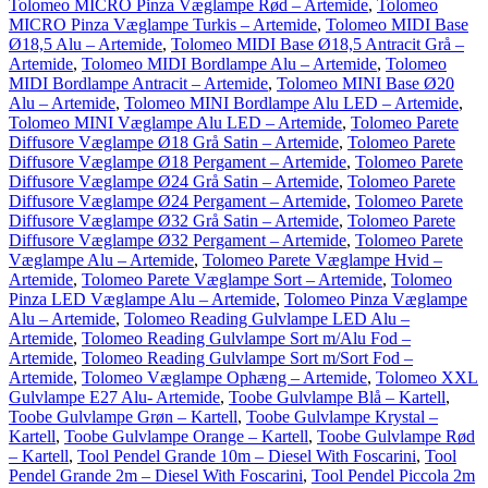
Tolomeo MICRO Pinza Væglampe Rød – Artemide
,
Tolomeo
MICRO Pinza Væglampe Turkis – Artemide
,
Tolomeo MIDI Base
Ø18,5 Alu – Artemide
,
Tolomeo MIDI Base Ø18,5 Antracit Grå –
Artemide
,
Tolomeo MIDI Bordlampe Alu – Artemide
,
Tolomeo
MIDI Bordlampe Antracit – Artemide
,
Tolomeo MINI Base Ø20
Alu – Artemide
,
Tolomeo MINI Bordlampe Alu LED – Artemide
,
Tolomeo MINI Væglampe Alu LED – Artemide
,
Tolomeo Parete
Diffusore Væglampe Ø18 Grå Satin – Artemide
,
Tolomeo Parete
Diffusore Væglampe Ø18 Pergament – Artemide
,
Tolomeo Parete
Diffusore Væglampe Ø24 Grå Satin – Artemide
,
Tolomeo Parete
Diffusore Væglampe Ø24 Pergament – Artemide
,
Tolomeo Parete
Diffusore Væglampe Ø32 Grå Satin – Artemide
,
Tolomeo Parete
Diffusore Væglampe Ø32 Pergament – Artemide
,
Tolomeo Parete
Væglampe Alu – Artemide
,
Tolomeo Parete Væglampe Hvid –
Artemide
,
Tolomeo Parete Væglampe Sort – Artemide
,
Tolomeo
Pinza LED Væglampe Alu – Artemide
,
Tolomeo Pinza Væglampe
Alu – Artemide
,
Tolomeo Reading Gulvlampe LED Alu –
Artemide
,
Tolomeo Reading Gulvlampe Sort m/Alu Fod –
Artemide
,
Tolomeo Reading Gulvlampe Sort m/Sort Fod –
Artemide
,
Tolomeo Væglampe Ophæng – Artemide
,
Tolomeo XXL
Gulvlampe E27 Alu- Artemide
,
Toobe Gulvlampe Blå – Kartell
,
Toobe Gulvlampe Grøn – Kartell
,
Toobe Gulvlampe Krystal –
Kartell
,
Toobe Gulvlampe Orange – Kartell
,
Toobe Gulvlampe Rød
– Kartell
,
Tool Pendel Grande 10m – Diesel With Foscarini
,
Tool
Pendel Grande 2m – Diesel With Foscarini
,
Tool Pendel Piccola 2m