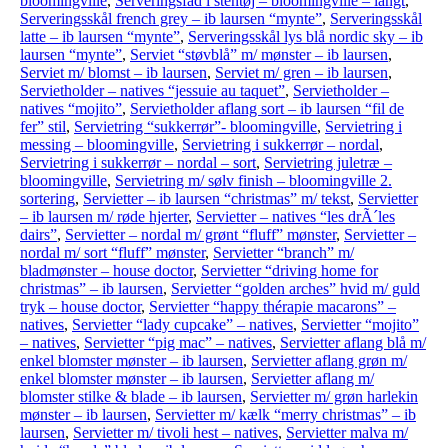
bloomingville
,
Serveringsfad i stentøj – bloomingville – langt
,
Serveringsskål french grey – ib laursen “mynte”
,
Serveringsskål
latte – ib laursen “mynte”
,
Serveringsskål lys blå nordic sky – ib
laursen “mynte”
,
Serviet “støvblå” m/ mønster – ib laursen
,
Serviet m/ blomst – ib laursen
,
Serviet m/ gren – ib laursen
,
Servietholder – natives “jessuie au taquet”
,
Servietholder –
natives “mojito”
,
Servietholder aflang sort – ib laursen “fil de
fer” stil
,
Servietring “sukkerrør”- bloomingville
,
Servietring i
messing – bloomingville
,
Servietring i sukkerrør – nordal
,
Servietring i sukkerrør – nordal – sort
,
Servietring juletræ –
bloomingville
,
Servietring m/ sølv finish – bloomingville 2.
sortering
,
Servietter – ib laursen “christmas” m/ tekst
,
Servietter
– ib laursen m/ røde hjerter
,
Servietter – natives “les drÃ´les
dairs”
,
Servietter – nordal m/ grønt “fluff” mønster
,
Servietter –
nordal m/ sort “fluff” mønster
,
Servietter “branch” m/
bladmønster – house doctor
,
Servietter “driving home for
christmas” – ib laursen
,
Servietter “golden arches” hvid m/ guld
tryk – house doctor
,
Servietter “happy thérapie macarons” –
natives
,
Servietter “lady cupcake” – natives
,
Servietter “mojito”
– natives
,
Servietter “pig mac” – natives
,
Servietter aflang blå m/
enkel blomster mønster – ib laursen
,
Servietter aflang grøn m/
enkel blomster mønster – ib laursen
,
Servietter aflang m/
blomster stilke & blade – ib laursen
,
Servietter m/ grøn harlekin
mønster – ib laursen
,
Servietter m/ kælk “merry christmas” – ib
laursen
,
Servietter m/ tivoli hest – natives
,
Servietter malva m/