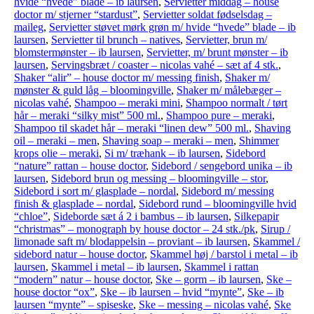
hvide “hvede” blade – ib laursen
,
Servietter middag – house
doctor m/ stjerner “stardust”
,
Servietter soldat fødselsdag –
maileg
,
Servietter støvet mørk grøn m/ hvide “hvede” blade – ib
laursen
,
Servietter til brunch – natives
,
Servietter, brun m/
blomstermønster – ib laursen
,
Servietter, m/ brunt mønster – ib
laursen
,
Servingsbræt / coaster – nicolas vahé – sæt af 4 stk.
,
Shaker “alir” – house doctor m/ messing finish
,
Shaker m/
mønster & guld låg – bloomingville
,
Shaker m/ målebæger –
nicolas vahé
,
Shampoo – meraki mini
,
Shampoo normalt / tørt
hår – meraki “silky mist” 500 ml.
,
Shampoo pure – meraki
,
Shampoo til skadet hår – meraki “linen dew” 500 ml.
,
Shaving
oil – meraki – men
,
Shaving soap – meraki – men
,
Shimmer
krops olie – meraki
,
Si m/ træhank – ib laursen
,
Sidebord
“nature” rattan – house doctor
,
Sidebord / sengebord unika – ib
laursen
,
Sidebord brun og messing – bloomingville – stor
,
Sidebord i sort m/ glasplade – nordal
,
Sidebord m/ messing
finish & glasplade – nordal
,
Sidebord rund – bloomingville hvid
“chloe”
,
Sideborde sæt á 2 i bambus – ib laursen
,
Silkepapir
“christmas” – monograph by house doctor – 24 stk./pk
,
Sirup /
limonade saft m/ blodappelsin – proviant – ib laursen
,
Skammel /
sidebord natur – house doctor
,
Skammel høj / barstol i metal – ib
laursen
,
Skammel i metal – ib laursen
,
Skammel i rattan
“modern” natur – house doctor
,
Ske – gorm – ib laursen
,
Ske –
house doctor “ox”
,
Ske – ib laursen – hvid “mynte”
,
Ske – ib
laursen “mynte” – spiseske
,
Ske – messing – nicolas vahé
,
Ske