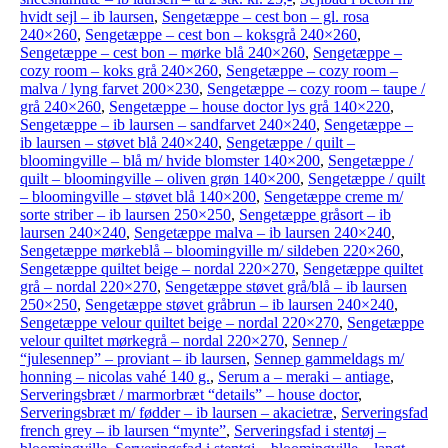
hvidt sejl – ib laursen
,
Sengetæppe – cest bon – gl. rosa
240×260
,
Sengetæppe – cest bon – koksgrå 240×260
,
Sengetæppe – cest bon – mørke blå 240×260
,
Sengetæppe –
cozy room – koks grå 240×260
,
Sengetæppe – cozy room –
malva / lyng farvet 200×230
,
Sengetæppe – cozy room – taupe /
grå 240×260
,
Sengetæppe – house doctor lys grå 140×220
,
Sengetæppe – ib laursen – sandfarvet 240×240
,
Sengetæppe –
ib laursen – støvet blå 240×240
,
Sengetæppe / quilt –
bloomingville – blå m/ hvide blomster 140×200
,
Sengetæppe /
quilt – bloomingville – oliven grøn 140×200
,
Sengetæppe / quilt
– bloomingville – støvet blå 140×200
,
Sengetæppe creme m/
sorte striber – ib laursen 250×250
,
Sengetæppe gråsort – ib
laursen 240×240
,
Sengetæppe malva – ib laursen 240×240
,
Sengetæppe mørkeblå – bloomingville m/ sildeben 220×260
,
Sengetæppe quiltet beige – nordal 220×270
,
Sengetæppe quiltet
grå – nordal 220×270
,
Sengetæppe støvet grå/blå – ib laursen
250×250
,
Sengetæppe støvet gråbrun – ib laursen 240×240
,
Sengetæppe velour quiltet beige – nordal 220×270
,
Sengetæppe
velour quiltet mørkegrå – nordal 220×270
,
Sennep /
“julesennep” – proviant – ib laursen
,
Sennep gammeldags m/
honning – nicolas vahé 140 g.
,
Serum a – meraki – antiage
,
Serveringsbræt / marmorbræt “details” – house doctor
,
Serveringsbræt m/ fødder – ib laursen – akacietræ
,
Serveringsfad
french grey – ib laursen “mynte”
,
Serveringsfad i stentøj –