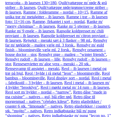
terracotta – ib laursen 130×180
,
Quilt/vattæppe m/ røde & grå
striber – ib laursen
,
Quilt/vattæppe røde/grønne/creme striber –
ib laursen
,
Ramme / folderamme – nordal – 10×15
,
Ramme af
unika træ m/ metalgitter – ib laursen
,
Ramme i træ – ib laursen
foto: 11×16 cm
,
Ramme, firkantet i sort – nordal
,
Ranke m/
“merry christmas” – ib laursen
,
Ranke m/ 5 stjerner – ib laursen
,
Ranke m/ 9 engle – ib laursen
,
Rapsolie koldpresset m/ chili
proviant – ib laursen
,
Rapsolie koldpresset m/ citron proviant –
ib laursen
,
Rejsekit – meraki sæt á 3 flasker – 98 ml.
,
Rensdyr
far m/ tørklæde – maileg vælg ml. 3 forsk.
,
Rensdyr m/ guld
finish – bloomingville vælg ml. 2 forsk.
,
Rensdyr ornament –
house doctor – stor
,
Rensdyr pige – maileg – “winter friends”
,
Rensdyr rudolf – ib laursen – lille
,
Rensdyr rudolf – ib laursen –
stor
,
Renseservietter m/ aloe vera – meraki – 20 stk.
,
Rensesvamp til ansigtet – meraki
,
Reol – ib laursen i metal og
træ på hjul
,
Reol / hylde i rå metal “leon” – bloomingville
,
Reol
bambus – bloomingville
,
Reol display sort – nordal
,
Reol i metal
– fabriksstil – 3 hylder – ib laursen
,
Reol i metal – ib laursen m/
4 hylder “brooklyn”
,
Reol i mørkt metal m/ 14 rum – ib laursen
,
Reol sort m/ hylder – nordal – “narrow”
,
Retro dåse “made in
ma cuisine” – natives – gul, blå eller rød
,
Retro dåse til
morgenmad – natives “céréales kileur”
,
Retro glasbrikker /
coaster 6 stk. “limonade” – natives
,
Retro glasbrikker / coaster 6
stk. “mojito” – natives
,
Retro indkøbstaske blå m/ pung
“shopping” – natives
,
Retro indkøbstaske m/ pung “lecon no. 1”