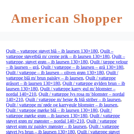
American Shopper
Quilt – vattæppe støvet blå – ib laursen 130×180
,
Quilt –
vattæppe støvetblå m/ creme prik – ib laursen 130×180
,
Quilt –
vattæppe, støvet grøn – ib laursen 130×180
,
Quilt / tæppe velour
– ib laursen – grå
,
Quilt / vattæppe – ib laursen – grå 130×180
,
Quilt / vattæppe – ib laursen – oliven grøn 130×180
,
Quilt /
vattæppe blå m/ brun paisley – ib laursen
,
Quilt / vattæppe
gråsort – ib laursen 130×180
,
Quilt / vattæppe gylden brun – ib
laursen 130×180
,
Quilt / vattæppe karry gul m/ blomster –
nordal 140×210
,
Quilt / vattæppe lys rosa m/ blomster – nordal
140×210
,
Quilt / vattæppe m/ beige & blå striber – ib laursen
,
Quilt / vattæppe m/ røde og karrygule blomster – ib laursen
,
Quilt / vattæppe mørke blå – ib laursen 130×180
,
Quilt /
vattæppe mørke grøn – ib laursen 130×180
,
Quilt / vattæppe
støvet grøn m/ mønster – nordal 140×210
,
Quilt / vattæppe
støvet grøn m/ paisley mønster – ib laursen
,
Quilt / vattæppe
støvet lys brun – ib laursen 130×180
,
Quilt / vattæppe støvet