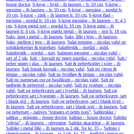
house doctor
,
S-krog – hvid – ib laursen – h: 10 cm
,
S-krog –
messing – ib laursen – h: 10 cm
,
S-krog – messing – nordal h:
10 cm
,
S-krog – zink – ib laursen h: 10 cm
,
S-krog flad –
messing – nordal h: 10 cm
,
S-krog messing – ib laursen – h: 4,5
cm
,
S-krog metal sort – nordal h: 10 cm
,
S-krog mini – ib
laursen h: 4 cm
,
S-krog mørkt metal – ib laursen – stor h: 18 cm
,
Saks, lang i metal – ib laursen
,
Saks, lille i jern – ib laursen
,
Saks, mellem i jern – ib laursen
,
Salat topping – nicolas vahé m/
solsikkekerner & tranebær
,
Salatbestik – nordal – guld
,
Salatbestik – nordal – sort
,
Salatsæt messing – nicolas vahé –
sæt af 2 stk
,
Salt – havsalt m/ røget paprika – nicolas vahé
,
Salt /
peber strøer i glas – ib laursen
,
Salt & peberholder i wire – ib
laursen
,
Salt fransk havsalt – nicolas vahé
,
Salt m/ citron &
timian – nicolas vahé
,
Salt m/ hvidløg & timian – nicolas vahé
,
Salt m/ parmesan ost og basilikum – nicolas vahé
,
Salt m/
rødbede & peberrod – nicolas vahé
,
Salt m/ svampe – nicolas
vahé
,
Salt og peberkværn sæt i lyseblå – ib laursen
,
Salt og
peberkværn sæt i lysegrøn – ib laursen
,
Salt og peberkværn, sæt
i blank grå – ib laursen
,
Salt og peberkværn, sæt i blank hvid –
ib laursen
,
Salt og peberkværn, sæt i blank sort – ib laursen
,
Salt
og pebersæt – natives “tomates et petits pois”
,
Saltkrukke /
saltkar – grågrøn – house doctor
,
Saltske – house doctor
,
Saltske
“olivia” – ib laursen – oliventræ
,
Saltske akacietræ – ib laursen
,
Saltske i metal lille – ib laursen ta 2 stk. for kr. 35,-
,
Saltske i
sheeshamtræ – ib laursen – ta 2 stk. kr. 25,-
,
Sejlbåd i beton m/