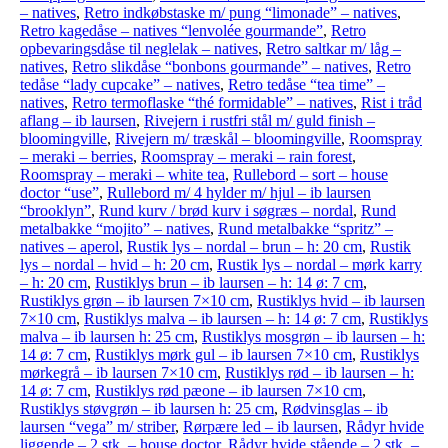
– natives
,
Retro indkøbstaske m/ pung “limonade” – natives
,
Retro kagedåse – natives “lenvolée gourmande”
,
Retro
opbevaringsdåse til neglelak – natives
,
Retro saltkar m/ låg –
natives
,
Retro slikdåse “bonbons gourmande” – natives
,
Retro
tedåse “lady cupcake” – natives
,
Retro tedåse “tea time” –
natives
,
Retro termoflaske “thé formidable” – natives
,
Rist i tråd
aflang – ib laursen
,
Rivejern i rustfri stål m/ guld finish –
bloomingville
,
Rivejern m/ træskål – bloomingville
,
Roomspray
– meraki – berries
,
Roomspray – meraki – rain forest
,
Roomspray – meraki – white tea
,
Rullebord – sort – house
doctor “use”
,
Rullebord m/ 4 hylder m/ hjul – ib laursen
“brooklyn”
,
Rund kurv / brød kurv i søgræs – nordal
,
Rund
metalbakke “mojito” – natives
,
Rund metalbakke “spritz” –
natives – aperol
,
Rustik lys – nordal – brun – h: 20 cm
,
Rustik
lys – nordal – hvid – h: 20 cm
,
Rustik lys – nordal – mørk karry
– h: 20 cm
,
Rustiklys brun – ib laursen – h: 14 ø: 7 cm
,
Rustiklys grøn – ib laursen 7×10 cm
,
Rustiklys hvid – ib laursen
7×10 cm
,
Rustiklys malva – ib laursen – h: 14 ø: 7 cm
,
Rustiklys
malva – ib laursen h: 25 cm
,
Rustiklys mosgrøn – ib laursen – h:
14 ø: 7 cm
,
Rustiklys mørk gul – ib laursen 7×10 cm
,
Rustiklys
mørkegrå – ib laursen 7×10 cm
,
Rustiklys rød – ib laursen – h:
14 ø: 7 cm
,
Rustiklys rød pæone – ib laursen 7×10 cm
,
Rustiklys støvgrøn – ib laursen h: 25 cm
,
Rødvinsglas – ib
laursen “vega” m/ striber
,
Rørpære led – ib laursen
,
Rådyr hvide
liggende – 2 stk. – house doctor
,
Rådyr hvide stående – 2 stk. –