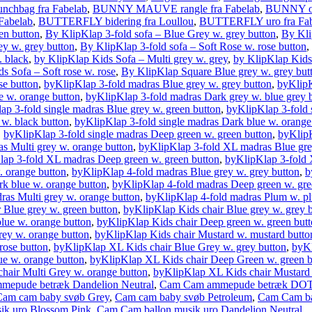
chbag fra Fabelab
,
BUNNY MAUVE rangle fra Fabelab
,
BUNNY opb
Fabelab
,
BUTTERFLY bidering fra Loullou
,
BUTTERFLY uro fra Fab
en button
,
By KlipKlap 3-fold sofa – Blue Grey w. grey button
,
By Kli
ey w. grey button
,
By KlipKlap 3-fold sofa – Soft Rose w. rose button
,
. black
,
by KlipKlap Kids Sofa – Multi grey w. grey
,
by KlipKlap Kids
s Sofa – Soft rose w. rose
,
By KlipKlap Square Blue grey w. grey but
se button
,
byKlipKlap 3-fold madras Blue grey w. grey button
,
byKlipK
e w. orange button
,
byKlipKlap 3-fold madras Dark grey w. blue grey b
ap 3-fold single madras Blue grey w. green button
,
byKlipKlap 3-fold 
 w. black button
,
byKlipKlap 3-fold single madras Dark blue w. orange
,
byKlipKlap 3-fold single madras Deep green w. green button
,
byKlipK
as Multi grey w. orange button
,
byKlipKlap 3-fold XL madras Blue gre
ap 3-fold XL madras Deep green w. green button
,
byKlipKlap 3-fold 
. orange button
,
byKlipKlap 4-fold madras Blue grey w. grey button
,
b
k blue w. orange button
,
byKlipKlap 4-fold madras Deep green w. gre
ras Multi grey w. orange button
,
byKlipKlap 4-fold madras Plum w. p
 Blue grey w. green button
,
byKlipKlap Kids chair Blue grey w. grey 
lue w. orange button
,
byKlipKlap Kids chair Deep green w. green but
rey w. orange button
,
byKlipKlap Kids chair Mustard w. mustard butto
rose button
,
byKlipKlap XL Kids chair Blue Grey w. grey button
,
byKl
e w. orange button
,
byKlipKlap XL Kids chair Deep Green w. green b
hair Multi Grey w. orange button
,
byKlipKlap XL Kids chair Mustard 
epude betræk Dandelion Neutral
,
Cam Cam ammepude betræk D
Cam cam baby svøb Grey
,
Cam cam baby svøb Petroleum
,
Cam Cam ba
ik uro Blossom Pink
,
Cam Cam ballon musik uro Dandelion Neutral
,