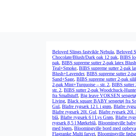
Beloved Slings fastvikle Nebula
,
Beloved S
Chocolate/Blush/Dark oak 12 pak
,
BIBS lo
pak
,
BIBS supreme sutter 2-pak latex Blu
Teal+Smoke
,
BIBS supreme sutter 2-pak l
Blush+Lavender
,
BIBS supreme sutter 2-p
Sand+Sage
,
BIBS supreme sutter 2-pak si
2-pak Mint+Turquoise – str. 2
,
BIBS sutter 
str. 2
,
BIBS sutter 2-pak Woodchuck-Hunter 
fra Smallstuff
,
Big leave VOKSEN sengetøj 
Living
,
Black square BABY sengetøj fra Sm
Gul
,
Blafre rygsæk 12 l. i grøn
,
Blafre rygsæ
Blafre rygsæk 20l. Gul
,
Blafre rygsæk 20l. 
blå
,
Blafre rygsæk 6 l Lys Grøn
,
Blafre ryg
rygsæk 8,5 l Mørkeblå
,
Bloomingville baby
med bjørn
,
Bloomingville bord med opbeva
Flagranke Multi farvet
,
Bloomingville fødse