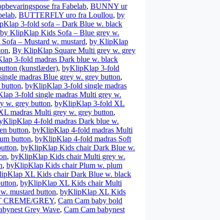
evaringspose fra Fabelab
,
BUNNY ur
elab
,
BUTTERFLY uro fra Loullou
,
by
pKlap 3-fold sofa – Dark Blue w. black
by KlipKlap Kids Sofa – Blue grey w.
 Sofa – Mustard w. mustard
,
by KlipKlap
ton
,
By KlipKlap Square Multi grey w. grey
lap 3-fold madras Dark blue w. black
utton (kunstlæder)
,
byKlipKlap 3-fold
single madras Blue grey w. grey button
,
 button
,
byKlipKlap 3-fold single madras
lap 3-fold single madras Multi grey w.
y w. grey button
,
byKlipKlap 3-fold XL
XL madras Multi grey w. grey button
,
yKlipKlap 4-fold madras Dark blue w.
en button
,
byKlipKlap 4-fold madras Multi
lum button
,
byKlipKlap 4-fold madras Soft
button
,
byKlipKlap Kids chair Dark Blue w.
ton
,
byKlipKlap Kids chair Multi grey w.
n
,
byKlipKlap Kids chair Plum w. plum
ipKlap XL Kids chair Dark Blue w. black
utton
,
byKlipKlap XL Kids chair Multi
w. mustard button
,
byKlipKlap XL Kids
OT CREME/GREY
,
Cam Cam baby bold
bynest Grey Wave
,
Cam Cam babynest