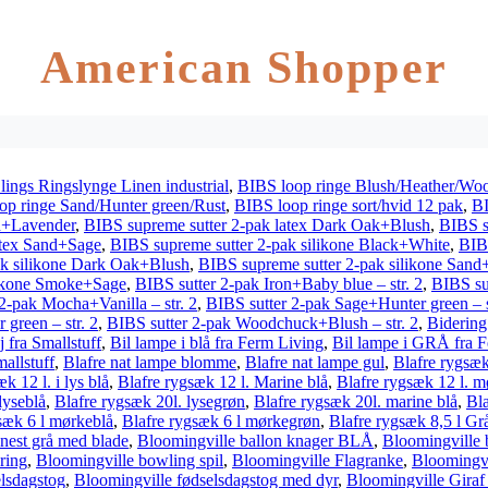
American Shopper
lings Ringslynge Linen industrial
,
BIBS loop ringe Blush/Heather/Wo
op ringe Sand/Hunter green/Rust
,
BIBS loop ringe sort/hvid 12 pak
,
BI
sh+Lavender
,
BIBS supreme sutter 2-pak latex Dark Oak+Blush
,
BIBS s
atex Sand+Sage
,
BIBS supreme sutter 2-pak silikone Black+White
,
BIBS
ak silikone Dark Oak+Blush
,
BIBS supreme sutter 2-pak silikone Sand
likone Smoke+Sage
,
BIBS sutter 2-pak Iron+Baby blue – str. 2
,
BIBS sut
2-pak Mocha+Vanilla – str. 2
,
BIBS sutter 2-pak Sage+Hunter green – s
green – str. 2
,
BIBS sutter 2-pak Woodchuck+Blush – str. 2
,
Bidering
fra Smallstuff
,
Bil lampe i blå fra Ferm Living
,
Bil lampe i GRÅ fra 
allstuff
,
Blafre nat lampe blomme
,
Blafre nat lampe gul
,
Blafre rygsæk
k 12 l. i lys blå
,
Blafre rygsæk 12 l. Marine blå
,
Blafre rygsæk 12 l. m
lyseblå
,
Blafre rygsæk 20l. lysegrøn
,
Blafre rygsæk 20l. marine blå
,
Bla
sæk 6 l mørkeblå
,
Blafre rygsæk 6 l mørkegrøn
,
Blafre rygsæk 8,5 l Gr
nest grå med blade
,
Bloomingville ballon knager BLÅ
,
Bloomingville 
ring
,
Bloomingville bowling spil
,
Bloomingville Flagranke
,
Bloomingv
lsdagstog
,
Bloomingville fødselsdagstog med dyr
,
Bloomingville Gira