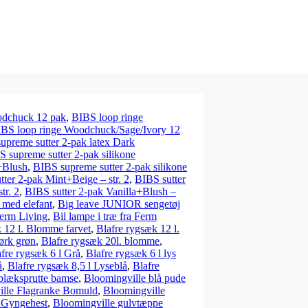
odchuck 12 pak
,
BIBS loop ringe
BS loop ringe Woodchuck/Sage/Ivory 12
upreme sutter 2-pak latex Dark
 supreme sutter 2-pak silikone
+Blush
,
BIBS supreme sutter 2-pak silikone
ter 2-pak Mint+Beige – str. 2
,
BIBS sutter
tr. 2
,
BIBS sutter 2-pak Vanilla+Blush –
 med elefant
,
Big leave JUNIOR sengetøj
Ferm Living
,
Bil lampe i træ fra Ferm
 12 l. Blomme farvet
,
Blafre rygsæk 12 l.
ørk grøn
,
Blafre rygsæk 20l. blomme
,
fre rygsæk 6 l Grå
,
Blafre rygsæk 6 l lys
å
,
Blafre rygsæk 8,5 l Lyseblå
,
Blafre
blæksprutte bamse
,
Bloomingville blå pude
ille Flagranke Bomuld
,
Bloomingville
f Gyngehest
,
Bloomingville gulvtæppe