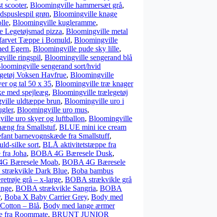
t scooter
,
Bloomingville hammersæt grå
,
dspuslespil grøn
,
Bloomingville knage
lle
,
Bloomingville kugleramme
,
e Legetøjsmad pizza
,
Bloomingville metal
 farvet Tæppe i Bomuld
,
Bloomingville
med Egern
,
Bloomingville pude sky lille
,
ville ringspil
,
Bloomingville sengerand blå
loomingville sengerand sort/hvid
ngetøj Voksen Havfrue
,
Bloomingville
er og tal 50 x 35
,
Bloomingville træ knager
ke med spejleæg
,
Bloomingville trælegetøj
ville uldtæppe brun
,
Bloomingville uro i
ugler
,
Bloomingville uro mus
,
ille uro skyer og luftballon
,
Bloomingville
ng fra Smallstuf
,
BLUE mini ice cream
 barnevognskæde fra Smallstuff
,
ld-silke sort
,
BLÅ aktivitetstæppe fra
 fra Joha
,
BOBA 4G Bæresele Dusk
,
G Bæresele Moab
,
BOBA 4G Bæresele
strækvikle Dark Blue
,
Boba bambus
trøje grå – x-large
,
BOBA strækvikle grå
ange
,
BOBA strækvikle Sangria
,
BOBA
y
,
Boba X Baby Carrier Grey
,
Body med
Cotton – Blå
,
Body med lange ærmer
e fra Roommate
,
BRUNT JUNIOR