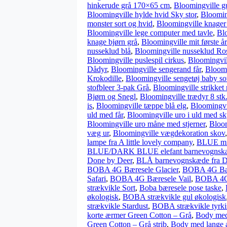
hinkerude grå 170×65 cm
,
Bloomingville gu
Bloomingville hylde hvid Sky stor
,
Bloomin
monster sort og hvid
,
Bloomingville knage
Bloomingville lege computer med tavle
,
Blo
knage bjørn grå
,
Bloomingville mit første år
nusseklud blå
,
Bloomingville nusseklud Ro
Bloomingville puslespil cirkus
,
Bloomingvil
Dådyr
,
Bloomingville sengerand får
,
Bloomi
Krokodille
,
Bloomingville sengetøj baby s
stofbleer 3-pak Grå
,
Bloomingville strikket
Bjørn og Snegl
,
Bloomingville trædyr 8 stk
is
,
Bloomingville tæppe blå elg
,
Bloomingvi
uld med får
,
Bloomingville uro i uld med sky
Bloomingville uro måne med stjerner
,
Bloom
væg ur
,
Bloomingville vægdekoration skov
lampe fra A little lovely company
,
BLUE mini
BLUE/DARK BLUE elefant barnevognskæde
Done by Deer
,
BLÅ barnevognskæde fra D
BOBA 4G Bæresele Glacier
,
BOBA 4G Bær
Safari
,
BOBA 4G Bæresele Vail
,
BOBA 4G 
strækvikle Sort
,
Boba bæresele pose taske
,
økologisk
,
BOBA strækvikle gul økologisk
strækvikle Stardust
,
BOBA strækvikle tyrki
korte ærmer Green Cotton – Grå
,
Body med 
Green Cotton – Grå strib
,
Body med lange 