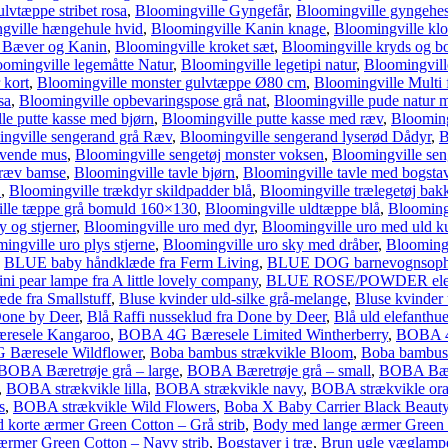
lvtæppe stribet rosa
,
Bloomingville Gyngefår
,
Bloomingville gyngehes
gville hængehule hvid
,
Bloomingville Kanin knage
,
Bloomingville klo
r Bæver og Kanin
,
Bloomingville kroket sæt
,
Bloomingville kryds og bo
omingville legemåtte Natur
,
Bloomingville legetipi natur
,
Bloomingvill
 kort
,
Bloomingville monster gulvtæppe Ø80 cm
,
Bloomingville Multi
sa
,
Bloomingville opbevaringspose grå nat
,
Bloomingville pude natur 
le putte kasse med bjørn
,
Bloomingville putte kasse med ræv
,
Blooming
ngville sengerand grå Ræv
,
Bloomingville sengerand lyserød Dådyr
,
B
ovende mus
,
Bloomingville sengetøj monster voksen
,
Bloomingville se
 ræv bamse
,
Bloomingville tavle bjørn
,
Bloomingville tavle med bogstav
.
,
Bloomingville trækdyr skildpadder blå
,
Bloomingville trælegetøj bak
lle tæppe grå bomuld 160×130
,
Bloomingville uldtæppe blå
,
Blooming
 og stjerner
,
Bloomingville uro med dyr
,
Bloomingville uro med uld k
ingville uro plys stjerne
,
Bloomingville uro sky med dråber
,
Bloomingv
,
BLUE baby håndklæde fra Ferm Living
,
BLUE DOG barnevognsophæ
 pear lampe fra A little lovely company
,
BLUE ROSE/POWDER elefant
 fra Smallstuff
,
Bluse kvinder uld-silke grå-melange
,
Bluse kvinder u
one by Deer
,
Blå Raffi nusseklud fra Done by Deer
,
Blå uld elefanthue
esele Kangaroo
,
BOBA 4G Bæresele Limited Wintherberry
,
BOBA 4
Bæresele Wildflower
,
Boba bambus strækvikle Bloom
,
Boba bambus 
BOBA Bæretrøje grå – large
,
BOBA Bæretrøje grå – small
,
BOBA Bære
,
BOBA strækvikle lilla
,
BOBA strækvikle navy
,
BOBA strækvikle or
s
,
BOBA strækvikle Wild Flowers
,
Boba X Baby Carrier Black Beaut
korte ærmer Green Cotton – Grå strib
,
Body med lange ærmer Green 
ærmer Green Cotton – Navy strib
,
Bogstaver i træ
,
Brun ugle væglamp