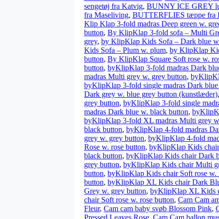
sengetøj fra Katvig
,
BUNNY ICE GREY lun
fra Maseliving
,
BUTTERFLIES tæppe fra 
Klip Klap 3-fold madras Deep green w. gre
button
,
By KlipKlap 3-fold sofa – Multi Gr
grey
,
by KlipKlap Kids Sofa – Dark blue w
Kids Sofa – Plum w. plum
,
by KlipKlap Kid
button
,
By KlipKlap Square Soft rose w. ro
button
,
byKlipKlap 3-fold madras Dark blu
madras Multi grey w. grey button
,
byKlipKl
byKlipKlap 3-fold single madras Dark blue
Dark grey w. blue grey button (kunstlæder)
grey button
,
byKlipKlap 3-fold single madr
madras Dark blue w. black button
,
byKlipKl
byKlipKlap 3-fold XL madras Multi grey w
black button
,
byKlipKlap 4-fold madras Dar
grey w. grey button
,
byKlipKlap 4-fold mad
Rose w. rose button
,
byKlipKlap Kids chair
black button
,
byKlipKlap Kids chair Dark b
grey button
,
byKlipKlap Kids chair Multi g
button
,
byKlipKlap Kids chair Soft rose w. 
button
,
byKlipKlap XL Kids chair Dark Blu
Grey w. grey button
,
byKlipKlap XL Kids c
chair Soft rose w. rose button
,
Cam Cam amm
Fleur
,
Cam cam baby svøb Blossom Pink
,
Pressed Leaves Rose
,
Cam Cam ballon mus