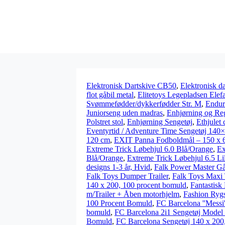
Elektronisk Dartskive CB50
,
Elektronisk d
flot gåbil metal
,
Elitetoys Legepladsen Elef
Svømmefødder/dykkerfødder Str. M
,
Endur
Juniorseng uden madras
,
Enhjørning og Re
Polstret stol
,
Enhjørning Sengetøj
,
Ethjulet 
Eventyrtid / Adventure Time Sengetøj 140
120 cm
,
EXIT Panna Fodboldmål – 150 x 
Extreme Trick Løbehjul 6.0 Blå/Orange
,
Ex
Blå/Orange
,
Extreme Trick Løbehjul 6.5 Li
designs 1-3 år, Hvid
,
Falk Power Master Gå-
Falk Toys Dumper Trailer
,
Falk Toys Maxi 
140 x 200, 100 procent bomuld
,
Fantastisk 
m/Trailer + Åben motorhjelm
,
Fashion Ryg
100 Procent Bomuld
,
FC Barcelona ''Messi
bomuld
,
FC Barcelona 2i1 Sengetøj Model 
Bomuld
,
FC Barcelona Sengetøj 140 x 200