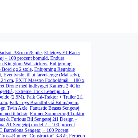
artspil 38cm m/6 pile
,
Elitetoys F1 Racer
tøj – 100 procent bomuld
,
Endura
rn Kingdom Wallstickers
,
Enhjørning
 Bord og 2 stole
,
Enhjørning Regnbue
t
,
Eventyrslot til at farvelægge (Mal selv)
,
124 cm
,
EXIT Maestro Fodboldmål – 180 x
yret Drone med indbygget Kamera 2.4Ghz
,
nge/Blå
,
Extreme Trick Løbehjul 6.5
olde (2,5M)
,
Falk Gå-Traktor + Trailer 2i1
kran
,
Falk Toys Brandbil Gå Bil m/hjelm
,
ogn Twin Axle
,
Fantastic Beasts Sengetøj
m med tilbehør
,
Farmer Sommerfugl Traktor
ast & Furious Bil Sengetøj 2i1 Design –
na 2i1 Sengetøj model 2 – 100 procent
C Barcelona Sengetøj – 100 Pocent
ross-Runner ''Constructor'' 3-8 år
,
Ferbedo