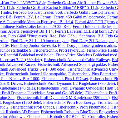
Kart Fresh ''AR5C'' 3-8 år
,
Ferbedo Go-Kart Air Runner Flower (3-8 
' 5-11 år
,
Ferbedo Go-Kart Racing Edition ''AR8P'' 5-11 år
,
Ferbedo G
Trailer
,
Ferbedo Go-Kart Trailer, Sort
,
Ferbedo Gåbil / Lastbil Trailer, 
uck Blå
,
Ferrari 12V, La Ferrari
,
Ferrari 458 Gåbil m/lædersæde
,
Ferrar
e A Convertible Version Fjernstyret Bil 1:14
,
Ferrari 488 GTB Fjernstyr
ri inlinere Rulleskøjter børn str. 29-32, Rød
,
Ferrari Inliners rulleskøjte
rrari Aperta Fjernstyret Bil 1:14
,
Ferrari LaFerrari ELBil til børn 12V 
Børn
,
Fido Gåbil ''Pittiplatsch'' Rød
,
Fido Gåbil ''Sandman'' Blå
,
Fido Gå
verden
,
Find Dory 2 i 1 – 10 tommer cykle
,
Find Dory 2i1 Natlampe og 
il 6v
,
Find Dory Junior Sovesofa
,
Find Dory juniorseng uden madras
,
Junior startpakke S
,
Fischertechnik Profi Hydraulic
,
Fisher-Price Heli
ice Racerbil Boldebad med bolde
,
Fisher-Price Skolebus Boldebad med
cer sæt 3-i-1 (360 dele)
,
Fishertechnik Advanced Cable Railway
,
Fis
hnik Advanced Racers
,
Fishertechnik Advanced Solenergi pakke
,
Fishe
chnik Advanced Trucks 5-i-1 (390 dele)
,
Fishertechnik Advanced Unive
kke
,
Fishertechnik Junior Lille startpakke
,
Fishertechnik Plus Batteri sæt
k Plus Kreativ Box 1000
,
Fishertechnik Plus LED sæt
,
Fishertechnik P
Cars & Drives
,
Fishertechnik Profi Dynamic L2 Kuglebane (780 dele)
,
Kuglebane (140 dele)
,
Fishertechnik Profi Dynamic Udvidelse: High Sp
k Profi Dynamic Udvidelse: Stop and Go (45 dele)
,
Fishertechnik Prof
uning Sæt
,
Fishertechnik Profi Dynamic XM Kuglebane (280 dele)
,
Fis
L Kuglebane (1360 dele)
,
Fishertechnik Profi Eco Energy
,
Fishertechni
tic 2
,
Fishertechnik Profi Optics
,
Fishertechnik Profi Pneumatic 3
,
Fis
nik Robotics 3D Printer
,
Fishertechnik Robotics BlueTooth Begynder 
e for Windows
,
Fishertechnik Robotics ROBO TXT Controller
,
Fisher