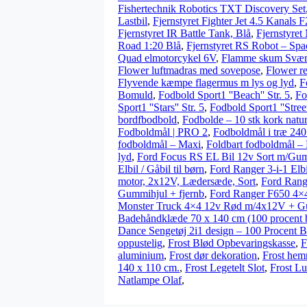
Fishertechnik Robotics TXT Discovery Set
Lastbil
,
Fjernstyret Fighter Jet 4.5 Kanals
Fjernstyret IR Battle Tank, Blå
,
Fjernstyre
Road 1:20 Blå
,
Fjernstyret RS Robot – Sp
Quad elmotorcykel 6V
,
Flamme skum Svæ
Flower luftmadras med sovepose
,
Flower r
Flyvende kæmpe flagermus m lys og lyd
,
F
Bomuld
,
Fodbold Sport1 ''Beach'' Str. 5
,
Fo
Sport1 ''Stars'' Str. 5
,
Fodbold Sport1 ''Street 
bordfbodbold
,
Fodbolde – 10 stk kork natur
Fodboldmål | PRO 2
,
Fodboldmål i træ 24
fodboldmål – Maxi
,
Foldbart fodboldmål –
lyd
,
Ford Focus RS EL Bil 12v Sort m/Gu
Elbil / Gåbil til børn
,
Ford Ranger 3-i-1 Elbi
motor, 2x12V, Lædersæde, Sort
,
Ford Rang
Gummihjul + fjernb
,
Ford Ranger F650 4×4
Monster Truck 4×4 12v Rød m/4x12V + G
Badehåndklæde 70 x 140 cm (100 procent
Dance Sengetøj 2i1 design – 100 Procent 
oppustelig
,
Frost Blød Opbevaringskasse
,
F
aluminium
,
Frost dør dekoration
,
Frost hem
140 x 110 cm.
,
Frost Legetelt Slot
,
Frost Lu
Natlampe Olaf
,