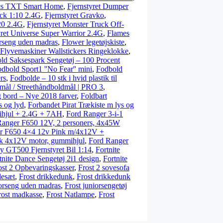
ics TXT Smart Home
,
Fjernstyret Dumper
uck 1:10 2.4G
,
Fjernstyret Gravko
,
20 2.4G
,
Fjernstyret Monster Truck Off-
yret Universe Super Warrior 2.4G
,
Flames
rseng uden madras
,
Flower legetøjskiste
,
Flyvemaskiner Wallstickers Ringeklokke
,
ld Saksespark Sengetøj – 100 Procent
dbold Sport1 ''No Fear'' mini
,
Fodbold
rs
,
Fodbolde – 10 stk i hvid plastik til
mål / Streethåndboldmål | PRO 3
,
 bord – Nye 2018 farver
,
Foldbart
s og lyd
,
Forbandet Pirat Trækiste m lys og
mihjul + 2.4G + 7AH
,
Ford Ranger 3-i-1
Ranger F650 12V, 2 personers, 4x45W
r F650 4×4 12v Pink m/4x12V +
k 4x12V motor, gummihjul
,
Ford Ranger
y GT500 Fjernstyret Bil 1:14
,
Fortnite
tnite Dance Sengetøj 2i1 design
,
Fortnite
ost 2 Opbevaringskasser
,
Frost 2 sovesofa
lesæt
,
Frost drikkedunk
,
Frost drikkedunk
iorseng uden madras
,
Frost juniorsengetøj
rost madkasse
,
Frost Natlampe
,
Frost