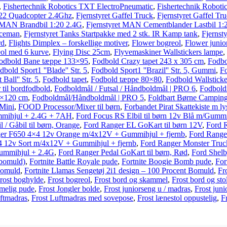
,
Fishertechnik Robotics TXT ElectroPneumatic
,
Fishertechnik Robot
 F22 Quadcopter 2.4Ghz
,
Fjernstyret Gaffel Truck
,
Fjernstyret Gaffel Tr
t MAN Brandbil 1:20 2.4G
,
Fjernstyret MAN Cementblander Lastbil 1:
aceman
,
Fjernstyret Tanks Startpakke med 2 stk. IR Kamp tank
,
Fjernst
rd
,
Flights Dimplex – forskellige motiver
,
Flower bogreol
,
Flower junio
eol med 6 kurve
,
Flying Disc 25cm
,
Flyvemaskiner Wallstickers lampe
,
odbold Bane tæppe 133×95
,
Fodbold Crazy tapet 243 x 305 cm
,
Fodbo
dbold Sport1 ''Blade'' Str. 5
,
Fodbold Sport1 ''Brazil'' Str. 5, Gummi
,
Fo
Ball'' Str. 5
,
Fodbold tapet
,
Fodbold tæppe 80×80
,
Fodbold Wallsticke
 til bordfodbold
,
Fodboldmål / Futsal / Håndboldmål | PRO 6
,
Fodbold
0×120 cm
,
Fodboldmål/Håndboldmål | PRO 5
,
Foldbart Børne Camping
 Mini
,
FOOD Processor/Mixer til børn
,
Forbandet Pirat Skattekiste m ly
mmihjul + 2.4G + 7AH
,
Ford Focus RS Elbil til børn 12v Blå m/Gum
l / Gåbil til børn, Orange
,
Ford Ranger EL GoKart til børn 12V
,
Ford 
er F650 4×4 12v Orange m/4x12V + Gummihjul + fjernb
,
Ford Range
 12v Sort m/4x12V + Gummihjul + fjernb
,
Ford Ranger Monster Truc
ummihjul + 2.4G
,
Ford Ranger Pedal GoKart til børn, Rød
,
Ford Shelb
 bomuld)
,
Fortnite Battle Royale pude
,
Fortnite Boogie Bomb pude
,
For
Bomuld
,
Fortnite Llamas Sengetøj 2i1 design – 100 Procent Bomuld
,
Fr
rost boghylde
,
Frost bogreol
,
Frost bord og skammel
,
Frost bord og sto
melig pude
,
Frost Jongler bolde
,
Frost juniorseng u / madras
,
Frost jun
ftmadras
,
Frost Luftmadras med sovepose
,
Frost lænestol oppustelig
,
F