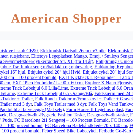
American Shopper
artskive i skab CB90
,
Elektronisk Dartspil 26cm m/3 pile
,
Elektronisk D
anten rutsjebane
,
Elitetoys Legepladsen Mango
,
Emoji / Smileys Senge
a Svømmefødder/dykkerfødder Str. XL (fra 14 år)
,
Enhjørning / Unico
gnbue Træ Junior seng m/baldakin og opbevaring
,
Enhjørning Regnbue
cykel 16″ hjul
,
Ethjulet cykel 20″ hjul Hvid
,
Ethjulet cykel 20″ hjul Sor
×200 cm – 100 procent bomuld
,
EXIT Kickback L Rebounder – 124 x 
60 cm
,
EXIT Pico Fodboldmål – 90 x 60 cm
,
Explore X Nano Fjernst
treme Trick Løbehjul 6.0 Lilla/Lime
,
Extreme Trick Løbehjul 6.0 Ora
lla/Lime
,
Extreme Trick Løbehjul 6.5 Orange/Blå
,
Faldskærm med 24 b
Traktor + Trailer
,
Falk Ranch Traktor m/Frontskovl + Trailer + Grave
Trailer med 3 dyr
,
Falk Toys Trailer med 3 dyr
,
Falk Toys Vand Tankv
Pap bil til at farvelægge (Mal selv)
,
Farm House II Legehus i plast
,
Far
sæk, Design-selv-din-Rygsæk
,
Fashion Taske, Design-selv-din-taske
,
F
'' Pude
,
FC Barcelona 2i1 Sengetøj – 100 Procent Bomuld
,
FC Barcelo
3 – 100 procent bomul
,
FC Barcelona Badehåndklæde 70 x 140 cm
,
F
, 100 procent bomuld
,
Feber Speed Bike Løbecykel
,
Ferbedo Go-Kart C