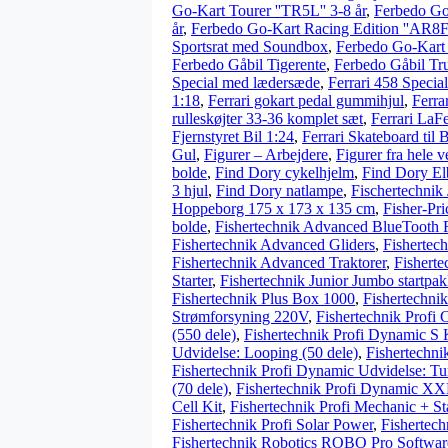
Go-Kart Tourer ''TR5L'' 3-8 år
,
Ferbedo Go-
år
,
Ferbedo Go-Kart Racing Edition ''AR8F'
Sportsrat med Soundbox
,
Ferbedo Go-Kart 
Ferbedo Gåbil Tigerente
,
Ferbedo Gåbil Tr
Special med lædersæde
,
Ferrari 458 Special
1:18
,
Ferrari gokart pedal gummihjul
,
Ferra
rulleskøjter 33-36 komplet sæt
,
Ferrari LaFe
Fjernstyret Bil 1:24
,
Ferrari Skateboard til 
Gul
,
Figurer – Arbejdere
,
Figurer fra hele 
bolde
,
Find Dory cykelhjelm
,
Find Dory Elb
3 hjul
,
Find Dory natlampe
,
Fischertechnik 
Hoppeborg 175 x 173 x 135 cm
,
Fisher-Pr
bolde
,
Fishertechnik Advanced BlueTooth Ra
Fishertechnik Advanced Gliders
,
Fishertec
Fishertechnik Advanced Traktorer
,
Fisherte
Starter
,
Fishertechnik Junior Jumbo startpa
Fishertechnik Plus Box 1000
,
Fishertechni
Strømforsyning 220V
,
Fishertechnik Profi 
(550 dele)
,
Fishertechnik Profi Dynamic S 
Udvidelse: Looping (50 dele)
,
Fishertechni
Fishertechnik Profi Dynamic Udvidelse: T
(70 dele)
,
Fishertechnik Profi Dynamic XX
Cell Kit
,
Fishertechnik Profi Mechanic + Sta
Fishertechnik Profi Solar Power
,
Fishertech
Fishertechnik Robotics ROBO Pro Softwar