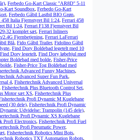
år)
,
Ferbedo Go-Kart Classic ''AR8D'' 5-11
o-Kart Soundbox
,
Ferbedo Go-Kart
Sort
,
Ferbedo Gåbil Lastbil BIO Grøn
,
i 458 Italia Fjernstyret Bil 1:24
,
Ferrari 458
et Bil 1:24
,
Ferrari F138 Fjernstyret Bil
r 29-32 komplet sæt
,
Ferrari Inliners
m/2.4G Fjernbetjening
,
Ferrari LaFerrari
bil Blå
,
Fido Gåbil Trailer
,
Fidolino Gåbil
lygte
,
Find Dory Boldebad legetelt med 10
Find Dory legetelt
,
Find Dory løbehjul med
kopter Boldebad med bolde
,
Fisher-Price
 bolde
,
Fisher-Price Tog Boldebad med
hertechnik Advanced Funny Machines
,
rtechnik Advanced Super Fun Park
,
rsal 4
,
Fishertechnik Advanced Universal
,
Fishertechnik Plus Bluetooth Control Set
,
lus Motor sæt XS
,
Fishertechnik Plus
Fishertechnik Profi Dynamic M Kuglebane
eed (30 dele)
,
Fishertechnik Profi Dynamic
i Dynamic Udvidelse: Trampolin (145 dele)
,
hertechnik Profi Dynamic XS Kuglebane
k Profi Electronics
,
Fishertechnik Profi Fuel
hertechnik Profi Pneumatic Power
,
sæt
,
Fishertechnik Robotics Mini Bots
,
technik Robotics TXT Automation Robots
,