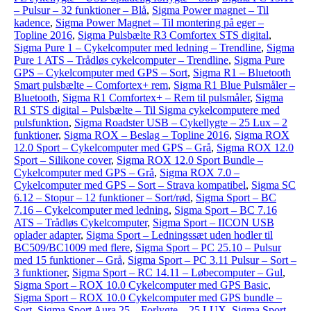
– Pulsur – 32 funktioner – Blå
,
Sigma Power magnet – Til
kadence
,
Sigma Power Magnet – Til montering på eger –
Topline 2016
,
Sigma Pulsbælte R3 Comfortex STS digital
,
Sigma Pure 1 – Cykelcomputer med ledning – Trendline
,
Sigma
Pure 1 ATS – Trådløs cykelcomputer – Trendline
,
Sigma Pure
GPS – Cykelcomputer med GPS – Sort
,
Sigma R1 – Bluetooth
Smart pulsbælte – Comfortex+ rem
,
Sigma R1 Blue Pulsmåler –
Bluetooth
,
Sigma R1 Comfortex+ – Rem til pulsmåler
,
Sigma
R1 STS digital – Pulsbælte – Til Sigma cykelcomputere med
pulsfunktion
,
Sigma Roadster USB – Cykellygte – 25 Lux – 2
funktioner
,
Sigma ROX – Beslag – Topline 2016
,
Sigma ROX
12.0 Sport – Cykelcomputer med GPS – Grå
,
Sigma ROX 12.0
Sport – Silikone cover
,
Sigma ROX 12.0 Sport Bundle –
Cykelcomputer med GPS – Grå
,
Sigma ROX 7.0 –
Cykelcomputer med GPS – Sort – Strava kompatibel
,
Sigma SC
6.12 – Stopur – 12 funktioner – Sort/rød
,
Sigma Sport – BC
7.16 – Cykelcomputer med ledning
,
Sigma Sport – BC 7.16
ATS – Trådløs Cykelcomputer
,
Sigma Sport – IICON USB
oplader adapter
,
Sigma Sport – Ledningssæt uden hodler til
BC509/BC1009 med flere
,
Sigma Sport – PC 25.10 – Pulsur
med 15 funktioner – Grå
,
Sigma Sport – PC 3.11 Pulsur – Sort –
3 funktioner
,
Sigma Sport – RC 14.11 – Løbecomputer – Gul
,
Sigma Sport – ROX 10.0 Cykelcomputer med GPS Basic
,
Sigma Sport – ROX 10.0 Cykelcomputer med GPS bundle –
Sort
,
Sigma Sport Aura 25 – Forlygte – 25 LUX
,
Sigma Sport