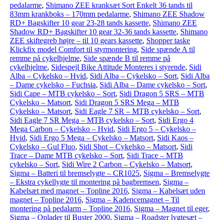
pedalarme
,
Shimano ZEE kranksæt Sort Enkelt 36 tands til
83mm krankboks – 170mm pedalarme
,
Shimano ZEE Shadow
RD+ Bagskifter 10 gear 23-28 tands kassette
,
Shimano ZEE
Shadow RD+ Bagskifter 10 gear 32-36 tands kassette
,
Shimano
ZEE skiftegreb højre – til 10 gears kassette
,
Shopper taske
Klickfix model Comfort til styrmontering
,
Side spænde A til
remme på cykelhjelme
,
Side spænde B til remme på
cykelhjelme
,
Sidespejl Bike Attitude Monteres i styrende
,
Sidi
Alba – Cykelsko – Hvid
,
Sidi Alba – Cykelsko – Sort
,
Sidi Alba
– Dame cykelsko – Fuchsia
,
Sidi Alba – Dame cykelsko – Sort
,
Sidi Cape – MTB cykelsko – Sort
,
Sidi Dragon 5 SRS – MTB
Cykelsko – Matsort
,
Sidi Dragon 5 SRS Mega – MTB
Cykelsko – Matsort
,
Sidi Eagle 7 SR – MTB cykelsko – Sort
,
Sidi Eagle 7 SR Mega – MTB cykelsko – Sort
,
Sidi Ergo 4
Mega Carbon – Cykelsko – Hvid
,
Sidi Ergo 5 – Cykelsko –
Hvid
,
Sidi Ergo 5 Mega – Cykelsko – Matsort
,
Sidi Kaos –
Cykelsko – Gul Fluo
,
Sidi Shot – Cykelsko – Matsort
,
Sidi
Trace – Dame MTB cykelsko – Sort
,
Sidi Trace – MTB
cykelsko – Sort
,
Sidi Wire 2 Carbon – Cykelsko – Matsort
,
Sigma – Batteri til bremselygte – CR1025
,
Sigma – Bremselygte
– Ekstra cykellygte til montering på bagbremsen
,
Sigma –
Kabelsæt med magnet – Topline 2016
,
Sigma – Kabelsæt uden
magnet – Topline 2016
,
Sigma – Kadencemagnet – Til
montering på pedalarm – Topline 2016
,
Sigma – Magnet til eger
,
Sigma – Oplader til Buster 2000
,
Sigma – Roadster lygtesæt –