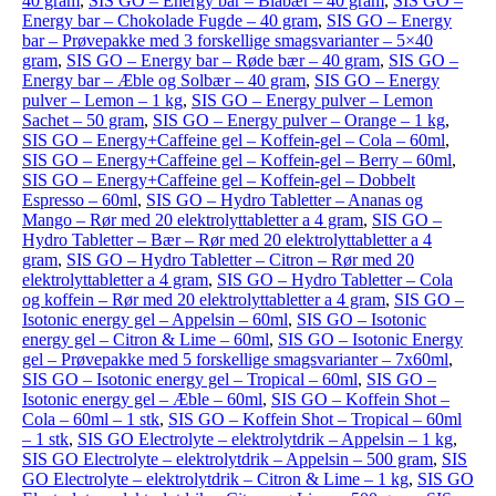
40 gram
,
SIS GO – Energy bar – Blåbær – 40 gram
,
SIS GO –
Energy bar – Chokolade Fugde – 40 gram
,
SIS GO – Energy
bar – Prøvepakke med 3 forskellige smagsvarianter – 5×40
gram
,
SIS GO – Energy bar – Røde bær – 40 gram
,
SIS GO –
Energy bar – Æble og Solbær – 40 gram
,
SIS GO – Energy
pulver – Lemon – 1 kg
,
SIS GO – Energy pulver – Lemon
Sachet – 50 gram
,
SIS GO – Energy pulver – Orange – 1 kg
,
SIS GO – Energy+Caffeine gel – Koffein-gel – Cola – 60ml
,
SIS GO – Energy+Caffeine gel – Koffein-gel – Berry – 60ml
,
SIS GO – Energy+Caffeine gel – Koffein-gel – Dobbelt
Espresso – 60ml
,
SIS GO – Hydro Tabletter – Ananas og
Mango – Rør med 20 elektrolyttabletter a 4 gram
,
SIS GO –
Hydro Tabletter – Bær – Rør med 20 elektrolyttabletter a 4
gram
,
SIS GO – Hydro Tabletter – Citron – Rør med 20
elektrolyttabletter a 4 gram
,
SIS GO – Hydro Tabletter – Cola
og koffein – Rør med 20 elektrolyttabletter a 4 gram
,
SIS GO –
Isotonic energy gel – Appelsin – 60ml
,
SIS GO – Isotonic
energy gel – Citron & Lime – 60ml
,
SIS GO – Isotonic Energy
gel – Prøvepakke med 5 forskellige smagsvarianter – 7x60ml
,
SIS GO – Isotonic energy gel – Tropical – 60ml
,
SIS GO –
Isotonic energy gel – Æble – 60ml
,
SIS GO – Koffein Shot –
Cola – 60ml – 1 stk
,
SIS GO – Koffein Shot – Tropical – 60ml
– 1 stk
,
SIS GO Electrolyte – elektrolytdrik – Appelsin – 1 kg
,
SIS GO Electrolyte – elektrolytdrik – Appelsin – 500 gram
,
SIS
GO Electrolyte – elektrolytdrik – Citron & Lime – 1 kg
,
SIS GO