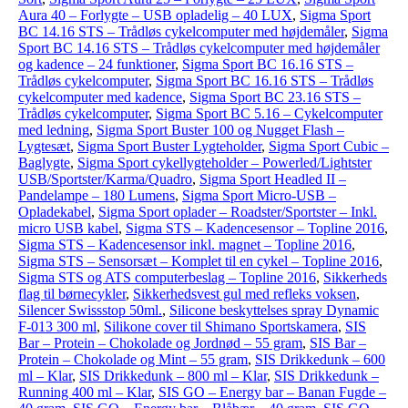
Aura 40 – Forlygte – USB opladelig – 40 LUX
,
Sigma Sport
BC 14.16 STS – Trådløs cykelcomputer med højdemåler
,
Sigma
Sport BC 14.16 STS – Trådløs cykelcomputer med højdemåler
og kadence – 24 funktioner
,
Sigma Sport BC 16.16 STS –
Trådløs cykelcomputer
,
Sigma Sport BC 16.16 STS – Trådløs
cykelcomputer med kadence
,
Sigma Sport BC 23.16 STS –
Trådløs cykelcomputer
,
Sigma Sport BC 5.16 – Cykelcomputer
med ledning
,
Sigma Sport Buster 100 og Nugget Flash –
Lygtesæt
,
Sigma Sport Buster Lygteholder
,
Sigma Sport Cubic –
Baglygte
,
Sigma Sport cykellygteholder – Powerled/Lightster
USB/Sportster/Karma/Quadro
,
Sigma Sport Headled II –
Pandelampe – 180 Lumens
,
Sigma Sport Micro-USB –
Opladekabel
,
Sigma Sport oplader – Roadster/Sportster – Inkl.
micro USB kabel
,
Sigma STS – Kadencesensor – Topline 2016
,
Sigma STS – Kadencesensor inkl. magnet – Topline 2016
,
Sigma STS – Sensorsæt – Komplet til en cykel – Topline 2016
,
Sigma STS og ATS computerbeslag – Topline 2016
,
Sikkerheds
flag til børnecykler
,
Sikkerhedsvest gul med refleks voksen
,
Silencer Swissstop 50ml.
,
Silicone beskyttelses spray Dynamic
F-013 300 ml
,
Silikone cover til Shimano Sportskamera
,
SIS
Bar – Protein – Chokolade og Jordnød – 55 gram
,
SIS Bar –
Protein – Chokolade og Mint – 55 gram
,
SIS Drikkedunk – 600
ml – Klar
,
SIS Drikkedunk – 800 ml – Klar
,
SIS Drikkedunk –
Running 400 ml – Klar
,
SIS GO – Energy bar – Banan Fugde –