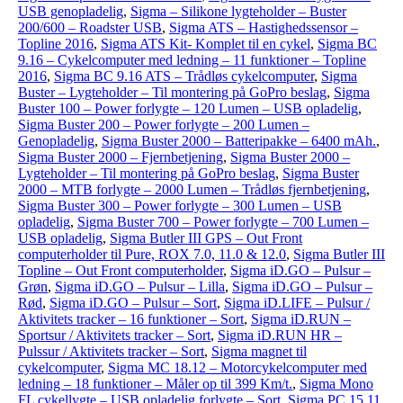
USB genopladelig
,
Sigma – Silikone lygteholder – Buster
200/600 – Roadster USB
,
Sigma ATS – Hastighedssensor –
Topline 2016
,
Sigma ATS Kit- Komplet til en cykel
,
Sigma BC
9.16 – Cykelcomputer med ledning – 11 funktioner – Topline
2016
,
Sigma BC 9.16 ATS – Trådløs cykelcomputer
,
Sigma
Buster – Lygteholder – Til montering på GoPro beslag
,
Sigma
Buster 100 – Power forlygte – 120 Lumen – USB opladelig
,
Sigma Buster 200 – Power forlygte – 200 Lumen –
Genopladelig
,
Sigma Buster 2000 – Batteripakke – 6400 mAh.
,
Sigma Buster 2000 – Fjernbetjening
,
Sigma Buster 2000 –
Lygteholder – Til montering på GoPro beslag
,
Sigma Buster
2000 – MTB forlygte – 2000 Lumen – Trådløs fjernbetjening
,
Sigma Buster 300 – Power forlygte – 300 Lumen – USB
opladelig
,
Sigma Buster 700 – Power forlygte – 700 Lumen –
USB opladelig
,
Sigma Butler III GPS – Out Front
computerholder til Pure, ROX 7.0, 11.0 & 12.0
,
Sigma Butler III
Topline – Out Front computerholder
,
Sigma iD.GO – Pulsur –
Grøn
,
Sigma iD.GO – Pulsur – Lilla
,
Sigma iD.GO – Pulsur –
Rød
,
Sigma iD.GO – Pulsur – Sort
,
Sigma iD.LIFE – Pulsur /
Aktivitets tracker – 16 funktioner – Sort
,
Sigma iD.RUN –
Sportsur / Aktivitets tracker – Sort
,
Sigma iD.RUN HR –
Pulssur / Aktivitets tracker – Sort
,
Sigma magnet til
cykelcomputer
,
Sigma MC 18.12 – Motorcykelcomputer med
ledning – 18 funktioner – Måler op til 399 Km/t.
,
Sigma Mono
FL cykellygte – USB opladelig forlygte – Sort
,
Sigma PC 15.11