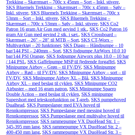
Trekking – Skærmsæt – 700c x 45mm – Sort – Inkl. stivere
,
SKS Bluemels Trekking – Skærmsæt – 700c x 45mm – Sølv –
Inkl. stivere
,
SKS Bluemels Trekking – Skærmsæt – 700c x
53mm – Sort – Inkl. stivere
,
SKS Bluemels Trekking –
Skærmsæt – 700c x 53mm – Sølv – Inkl. stivere
,
SKS Co2
Patron 16 gram Air Gun med gevind 1 stk.
,
SKS Co2 Patron 16
gram Air Gun med gevind 2 stk. i sæt.
,
SKS Crossboard –
Skærmsæt – 26" – 28" til MTB – Sort
,
SKS CT-Worx –
Multiværktøj – 20 funktioner
,
SKS Diago – Håndpumpe – 10
bar/144 PSI – 240mm – Sort
,
SKS fodpumpe AirWorx 10.0 10
bar/144 PSI Orange
,
SKS fodpumpe Airworx plus 10.0 – 10 bar
/ 144 PSI.
,
SKS Gaffelpumpe MSP til fjedrende forgaffel
,
SKS
Minipumpe Airboy – Grøn – til FV/DV
,
SKS Minipumpe
Airboy – Rød – til FV/DV
,
SKS Minipumpe Airboy – sort – til
FV/DV
,
SKS Minipumpe Airboy XL – Blå
,
SKS Minipumpe
Airboy XL – med beslag til cyklen
,
SKS Minipumpe CO2
Airbuster – med 16 gram patron
,
SKS Minipumpe Spaero
Double Action – med beslag til cyklen
,
SKS minipumpe
Supershort med teleskopfunktion og T-greb
,
SKS pumpehoved
Dualhead
,
SKS Pumpeslange med EVA hoved til
Rennkompressor
,
SKS Pumpeslange med messing hoved til
Rennkompressor
,
SKS Pumpeslange med multivalve hoved til
Rennkompressor
,
SKS rammepumpe VX DuoHead Str. 1 –
345-395 mm lang
,
SKS rammepumpe VX DuoHead Str. 2 –
400-450 mm lang
,
SKS rammepumpe VX DuoHead Str. 3 –