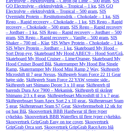
Electrolyte – elektrolytdrik – Citron og Lime – 500 gram
,
SIS
GO Electrolyte – elektrolytdrik – Tropical – 1 kg
,
SIS GO
Electrolyte – elektrolytdrik – Tropical – 500 gram
,
SIS
Overnight Protein – Restitutionsdrik – Chokolade – 1 kg
,
SIS
Rego – Rapid recovery – Chokolade – 1 kg
,
SIS Rego – Rapid
recovery – Chokolade – 500 gram
,
SIS Rego – Rapid recovery
– Jordbær – 1 kg
,
SIS Rego – Rapid recovery – Jordbær – 500
gram
,
SIS Rego – Rapid recovery – Vanilje – 500 gram
,
SIS
Shaker – 700 ml – Klar
,
SIS Whey Protein – Chokolade – 1 kg
,
SIS Whey Protein – Jordbær – 1 kg
,
Skateboard My Hood –
Sort Drop eye
,
Skateboard My Hood ABEC9 – Hood Sort/Grå
,
Skateboard My Hood Cruiser – Lime/Orange
,
Skateboard My
Hood Cruiser Board Blå
,
Skaterramper My Hood Big Single
Ramp
,
Skaterramper My Hood Mini Ramp 2 Way
,
Skiftegreb
Microshift til 7 gear Nexus
,
Skiftegreb Sram Force 22 11 Gear
højre side
,
Skiftegreb Sram Force 22 YAW venstre side.
,
Skiftegreb sæt Shimano Deore 3 x 10 gear
,
Skiftegreb til
barends Dura Ace 7900 – Mekanisk
,
Skiftegreb til skrårør
Shimano 2/3 x 8 gear
,
Skiftegrebssæt Microshift til 3 x 7 gear
,
Skiftegrebssæt Sram Apex Sort 2 x 10 gear.
,
Skifterørssæt Sram
5 gear
,
Skifterørssæt Sram S7 Gear
,
Skivebremsebolt 12 stk for
og bag Blå
,
Skoovertræk BBB Hardwear til flere typer
cykelsko
,
Skoovertræk BBB Waterflex til flere typer cykelsko
,
Skoovertræk GripGrab Easy on toe cover
,
Skoovertræk
GripGrab Orca sort
,
Skoovertræk GripGrab RaceAero blå