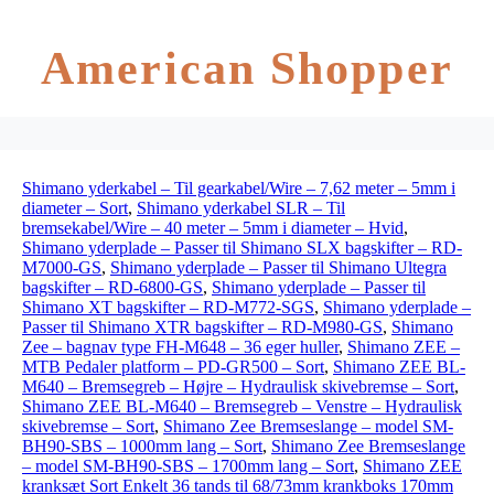
American Shopper
Shimano yderkabel – Til gearkabel/Wire – 7,62 meter – 5mm i
diameter – Sort
,
Shimano yderkabel SLR – Til
bremsekabel/Wire – 40 meter – 5mm i diameter – Hvid
,
Shimano yderplade – Passer til Shimano SLX bagskifter – RD-
M7000-GS
,
Shimano yderplade – Passer til Shimano Ultegra
bagskifter – RD-6800-GS
,
Shimano yderplade – Passer til
Shimano XT bagskifter – RD-M772-SGS
,
Shimano yderplade –
Passer til Shimano XTR bagskifter – RD-M980-GS
,
Shimano
Zee – bagnav type FH-M648 – 36 eger huller
,
Shimano ZEE –
MTB Pedaler platform – PD-GR500 – Sort
,
Shimano ZEE BL-
M640 – Bremsegreb – Højre – Hydraulisk skivebremse – Sort
,
Shimano ZEE BL-M640 – Bremsegreb – Venstre – Hydraulisk
skivebremse – Sort
,
Shimano Zee Bremseslange – model SM-
BH90-SBS – 1000mm lang – Sort
,
Shimano Zee Bremseslange
– model SM-BH90-SBS – 1700mm lang – Sort
,
Shimano ZEE
kranksæt Sort Enkelt 36 tands til 68/73mm krankboks 170mm