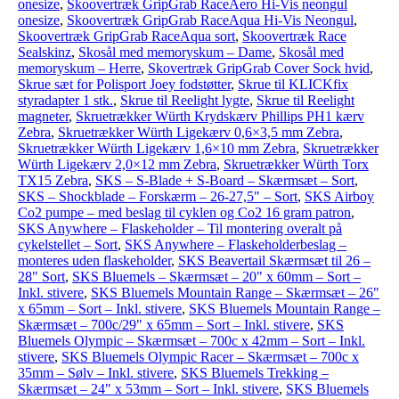
onesize
,
Skoovertræk GripGrab RaceAero Hi-Vis neongul
onesize
,
Skoovertræk GripGrab RaceAqua Hi-Vis Neongul
,
Skoovertræk GripGrab RaceAqua sort
,
Skoovertræk Race
Sealskinz
,
Skosål med memoryskum – Dame
,
Skosål med
memoryskum – Herre
,
Skovertræk GripGrab Cover Sock hvid
,
Skrue sæt for Polisport Joey fodstøtter
,
Skrue til KLICKfix
styradapter 1 stk.
,
Skrue til Reelight lygte
,
Skrue til Reelight
magneter
,
Skruetrækker Würth Krydskærv Phillips PH1 kærv
Zebra
,
Skruetrækker Würth Ligekærv 0,6×3,5 mm Zebra
,
Skruetrækker Würth Ligekærv 1,6×10 mm Zebra
,
Skruetrækker
Würth Ligekærv 2,0×12 mm Zebra
,
Skruetrækker Würth Torx
TX15 Zebra
,
SKS – S-Blade + S-Board – Skærmsæt – Sort
,
SKS – Shockblade – Forskærm – 26-27,5" – Sort
,
SKS Airboy
Co2 pumpe – med beslag til cyklen og Co2 16 gram patron
,
SKS Anywhere – Flaskeholder – Til montering overalt på
cykelstellet – Sort
,
SKS Anywhere – Flaskeholderbeslag –
monteres uden flaskeholder
,
SKS Beavertail Skærmsæt til 26 –
28" Sort
,
SKS Bluemels – Skærmsæt – 20" x 60mm – Sort –
Inkl. stivere
,
SKS Bluemels Mountain Range – Skærmsæt – 26"
x 65mm – Sort – Inkl. stivere
,
SKS Bluemels Mountain Range –
Skærmsæt – 700c/29" x 65mm – Sort – Inkl. stivere
,
SKS
Bluemels Olympic – Skærmsæt – 700c x 42mm – Sort – Inkl.
stivere
,
SKS Bluemels Olympic Racer – Skærmsæt – 700c x
35mm – Sølv – Inkl. stivere
,
SKS Bluemels Trekking –
Skærmsæt – 24" x 53mm – Sort – Inkl. stivere
,
SKS Bluemels