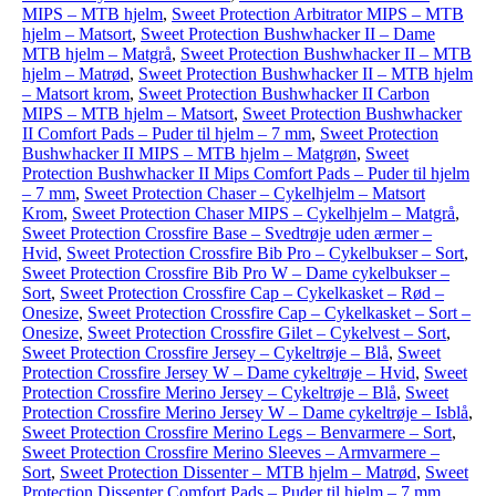
MIPS – MTB hjelm
,
Sweet Protection Arbitrator MIPS – MTB
hjelm – Matsort
,
Sweet Protection Bushwhacker II – Dame
MTB hjelm – Matgrå
,
Sweet Protection Bushwhacker II – MTB
hjelm – Matrød
,
Sweet Protection Bushwhacker II – MTB hjelm
– Matsort krom
,
Sweet Protection Bushwhacker II Carbon
MIPS – MTB hjelm – Matsort
,
Sweet Protection Bushwhacker
II Comfort Pads – Puder til hjelm – 7 mm
,
Sweet Protection
Bushwhacker II MIPS – MTB hjelm – Matgrøn
,
Sweet
Protection Bushwhacker II Mips Comfort Pads – Puder til hjelm
– 7 mm
,
Sweet Protection Chaser – Cykelhjelm – Matsort
Krom
,
Sweet Protection Chaser MIPS – Cykelhjelm – Matgrå
,
Sweet Protection Crossfire Base – Svedtrøje uden ærmer –
Hvid
,
Sweet Protection Crossfire Bib Pro – Cykelbukser – Sort
,
Sweet Protection Crossfire Bib Pro W – Dame cykelbukser –
Sort
,
Sweet Protection Crossfire Cap – Cykelkasket – Rød –
Onesize
,
Sweet Protection Crossfire Cap – Cykelkasket – Sort –
Onesize
,
Sweet Protection Crossfire Gilet – Cykelvest – Sort
,
Sweet Protection Crossfire Jersey – Cykeltrøje – Blå
,
Sweet
Protection Crossfire Jersey W – Dame cykeltrøje – Hvid
,
Sweet
Protection Crossfire Merino Jersey – Cykeltrøje – Blå
,
Sweet
Protection Crossfire Merino Jersey W – Dame cykeltrøje – Isblå
,
Sweet Protection Crossfire Merino Legs – Benvarmere – Sort
,
Sweet Protection Crossfire Merino Sleeves – Armvarmere –
Sort
,
Sweet Protection Dissenter – MTB hjelm – Matrød
,
Sweet
Protection Dissenter Comfort Pads – Puder til hjelm – 7 mm
,