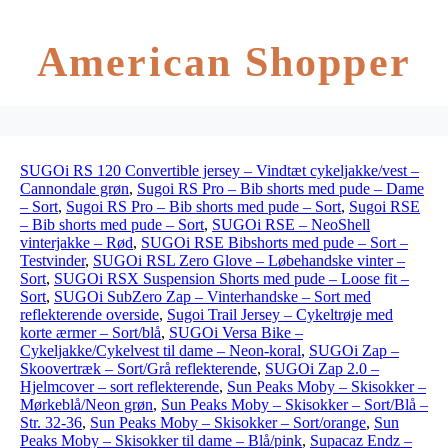
American Shopper
SUGOi RS 120 Convertible jersey – Vindtæt cykeljakke/vest –
Cannondale grøn
,
Sugoi RS Pro – Bib shorts med pude – Dame
– Sort
,
Sugoi RS Pro – Bib shorts med pude – Sort
,
Sugoi RSE
– Bib shorts med pude – Sort
,
SUGOi RSE – NeoShell
vinterjakke – Rød
,
SUGOi RSE Bibshorts med pude – Sort –
Testvinder
,
SUGOi RSL Zero Glove – Løbehandske vinter –
Sort
,
SUGOi RSX Suspension Shorts med pude – Loose fit –
Sort
,
SUGOi SubZero Zap – Vinterhandske – Sort med
reflekterende overside
,
Sugoi Trail Jersey – Cykeltrøje med
korte ærmer – Sort/blå
,
SUGOi Versa Bike –
Cykeljakke/Cykelvest til dame – Neon-koral
,
SUGOi Zap –
Skoovertræk – Sort/Grå reflekterende
,
SUGOi Zap 2.0 –
Hjelmcover – sort reflekterende
,
Sun Peaks Moby – Skisokker –
Mørkeblå/Neon grøn
,
Sun Peaks Moby – Skisokker – Sort/Blå –
Str. 32-36
,
Sun Peaks Moby – Skisokker – Sort/orange
,
Sun
Peaks Moby – Skisokker til dame – Blå/pink
,
Supacaz Endz –