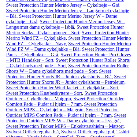
Sweet Protection Hunter Merino Jersey – Cykeltrøje – Grå
,
Sweet Protection Hunter Merino Jersey – Langærmet cykeltrøje
– Blå
,
Sweet Protection Hunter Merino Jersey W – Dame
cykeltrøje – Grå
,
Sweet Protection Hunter Merino Jersey W –
Langærmet dame cykeltrøje – Isblå
,
Sweet Protection Hunter
Merino Socks – Cykelstrømper – Sort
,
Sweet Protection Hunter
Merino Wind FZ – Cykeljakke
,
Sweet Protection Hunter Merino
Wind FZ – Cykeljakke – Navy
,
Sweet Protection Hunter Merino
Wind FZ W – Dame cykeljakke – Blå
,
Sweet Protection Hunter
Pants – Cykelbukser – Grå
,
Sweet Protection Hunter Pro Gloves
– MTB Handsker – Sort
,
Sweet Protection Hunter Roller Shorts
– Cykelshorts med pude – Sort
,
Sweet Protection Hunter Roller
Shorts W – Dame cykelshorts med pude – Sort
,
Sweet
Protection Hunter Shorts JR – Junior cykelshorts – Blå
,
Sweet
Protection Hunter Shorts JR – Junior cykelshorts – Petroleum
,
Sweet Protection Hunter Wind Jacket – Cykeljakke – Sort
,
Sweet Protection Knæbeskyttere – Sort
,
Sweet Protection
Outrider – Cykelhjelm – Matgrøn
,
Sweet Protection Outrider
Comfort Pads – Puder til hjelm – 7 mm
,
Sweet Protection
Outrider MIPS – Cykelhjelm – Matgrøn
,
Sweet Protection
Outrider MIPS Comfort Pads – Puder til hjelm – 7 mm
,
Sweet
Protection Outrider MIPS W – Dame cykelhjelm – Lys grå
,
Sweet Protection Tucker MIPS – Enkeltstartshjelm – Matsort
,
Sydvest Ortlieb regnhat blå
,
Sydvest Ortlieb regnhat gul
,
T-shirt