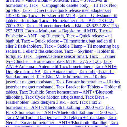
til herrer – Vaude Moab – Sort/Grå
,
Tacx – Svedcover til
hometrainer
,
Tacx – Campagnolo casette body – Til Tacx Neo
og Flux
,
Tacx – Direct drive quick release med adapter sæt
135x10mm
,
Tacx – Forskærm til MTB
,
Tacx – Gulvstander til
tablets – Justerbar
,
Tacx – Hometrainer dæk – Blå – 23-622 /
700 x 23c
,
Tacx – Hometrainer dæk – Blå – 32-622 / 28×1,25 /
29" MTB
,
Tacx – Mudguard – Bagskærm til MTB
,
Tacx –
Pulsbælte – ANT+ og Bluetooth
,
Tacx – Quick release – til
baghjul
,
Tacx – Quick release – Til montering bag sadlen til 1
eller 2 flaskeholdere
,
Tacx – Saddle Clamp – Til montering bag
sadlen til 1 eller 2 flaskeholdere
,
Tacx – Skyliner – Holder til
forhjulet
,
Tacx – Speed/cadence sensor Smart
,
Tacx – Trainer
tyre Clincher – Hometrainer dæk MTB – 27,5 x 1,25
,
Tacx
ANT+ Antenna – Antenne til Tacx hometrainere
,
Tacx ANT+
Dongle micro USB
,
Tacx Antares ruller
,
Tacx arbejdsstand –
Standard model
,
Tacx Blue Matic hometrainer – 10 trins
justerbar magnet modstand
,
Tacx Booster hometrainer – 10 trins
justerbar magnet modstand
,
Tacx Bracket for Tablets – Holder til
tablets
,
Tacx Bushido Smart hometrainer – ANT+/Bluetooth
tilkobling
,
Tacx Cycle Motion arbejdsstand
,
Tacx Deva –
Flaskeholder
,
Tacx dækjern 3 stk. – sort
,
Tacx Flux 2
hometrainer – ANT+/Bluetooth tilkobling – 2000 watt
,
Tacx
Flux S hometrainer – ANT+/Bluetooth tilkobling – 1500 watt
,
Tacx Mini Tool – Dækjernsæt – 2 dækjern + 1 dæktang
,
Tacx
Neo 2 – Smart hometrainer – ANT+/Bluetooth tilkobling
,
Tacx