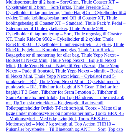
Multisportstrailer til 2 børn – Sort/Grøn
,
Thule Coaster XT –
Cykeltrailer til 2 børn – Sort/Turkis
,
Thule Freeride 532 –
Cykelholder til tagmontering
,
Thule HangOn – Cykelholder til 4
cykler
,
Thule koblingsbeslag med QR til Coaster XT
,
Thule
koblingsbeslag til Coaster XT – Standard
,
Thule Pack 'n Pedal –
Siderammer til Thule cykeltasker
,
Thule Proride 598 –
Cykelholder til tagmontering – Sort
,
Thule regnslag til Coaster
XT
,
Thule RideOn 9502 – Cykelholder til 2 cykler
,
Thule
RideOn 9503 – Cykelholder til anhængertræk – 3 cykler
,
Thule
RideOn lygtehus – Komplet med glas
,
Thule Tour Rack –
Bagagebærer til montering for eller bag
,
Thule Yepp Nexxt –
Boltsæt til Nexxt Mini
,
Thule Yepp Nexxt – Bøjle til Nexxt
Mini
,
Thule Yepp Nexxt – Nøgle til Yepp Nexxt
,
Thule Yepp
Nexxt – Pude til frontstol
,
Thule Yepp Nexxt – slimfit – Beslag
til Nexxt Mini
,
Thule Yepp Nexxt Maxi – Cykelstol med 5-
punktssele – Blå
,
Thule Yepp Nexxt Mini – Cykelstol med 5-
punktssele – Blå
,
Tilbehør for baghjul S 7 Gear
,
Tilbehør for
baghjul T 3 Gear.
,
Tilbehør for Sram I-motion 3
,
Tilbehør til
Sram Automatix med friløb
,
Tip Top Håndrens – Tube med 250
ml
,
Tip Top skruetrækker – Keglenøgle til autoventil
,
Toiletpapirsholder Ortlieb T-Pack sort/grå
,
Toorx – Måtte til at
ligge under motionscykler og hometrainer mm.
,
Toorx BRX-45
– Motionscykel – Med 6 kg svinghjul
,
Toorx BRX-60 –
Motionscykel – Med 7 kg svinghjul
,
Top Action THR10 –
Pulsmåler brystbælte – Til Bluetooth og ANT+ – Sort
,
Top cap