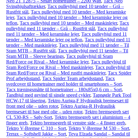
Neo 2T T2875 – Smart hometrainer – 2200 Watt
,
Tacx Neo
Svinghjulsaftrækker
,
Tacx pulleyhjul med 10 tænder – Grå –
Rustfrit stål
,
Tacx pulleyhjul med 10 tænder – Med keramiske
lejer
,
Tacx pulleyhjul med 10 tænder – Med keramiske lejer og
teflon
,
Tacx pulleyhjul med 10 tænder – Med maskinlejer
,
Tacx
pulleyhjul med 11 tænder – Grå – Rustfrit stål
,
Tacx pulleyhjul
med 11 tænder – Med keramiske lejer
,
Tacx pulleyhjul med 11
tænder – Med keramiske lejer og teflon
,
Tacx pulleyhjul med 11
tænder – Med maskinlejer
,
Tacx pulleyhjul med 11 tænder – Til
Sram MTB – Rustfrit stål
,
Tacx pulleyhjul med 11 tænder – Til
Sram MTB – Sleeve bearings
,
Tacx pulleyhjul til Sram
Red/Force og Rival – Med keramiske lejer
,
Tacx pulleyhjul til
Sram Red/Force og Rival – Med maskinlejer
,
Tacx pulleyhjul til
Sram Red/Force og Rival – Med rustfri maskinlejer
,
Tacx Spider
Prof arbejdsstand
,
Tacx Spider Team arbejdsstand
,
Tacx
svedcover til hometrainer med holder til smartphones – Sort
,
Tacx træningsmåtte til hometrainer – 180x85x0,6 cm – Sort
,
Tandhjul med gevind til single speed cykler
,
Tapnøgle Park Tool
HCW-17 til låsering
,
Tektro Auriga-F Hydraulisk bremsesæt til
front med olie – uden rotor
,
Tektro Auriga-R Hydraulisk
bremsesæt til bag med olie – uden rotor
,
Tektro bremsegreb sæt
CL 530-RS – Sølv-Sort
,
Tektro bremsegreb sæt i aluminium – 4
finger greb
,
Tektro bremsegreb til venstre side – 4 finger greb
,
Tektro V-Bremse C 310 – Sort
,
Tektro V-Bremse M 530 – Sort
,
Terrax – Softshell Jakke – Sort
,
Teva Elzada Sandal – Sandal til