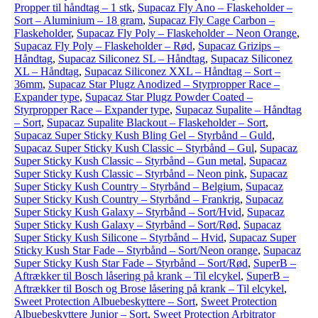
Propper til håndtag – 1 stk
,
Supacaz Fly Ano – Flaskeholder –
Sort – Aluminium – 18 gram
,
Supacaz Fly Cage Carbon –
Flaskeholder
,
Supacaz Fly Poly – Flaskeholder – Neon Orange
,
Supacaz Fly Poly – Flaskeholder – Rød
,
Supacaz Grizips –
Håndtag
,
Supacaz Siliconez SL – Håndtag
,
Supacaz Siliconez
XL – Håndtag
,
Supacaz Siliconez XXL – Håndtag – Sort –
36mm
,
Supacaz Star Plugz Anodized – Styrpropper Race –
Expander type
,
Supacaz Star Plugz Powder Coated –
Styrpropper Race – Expander type
,
Supacaz Supalite – Håndtag
– Sort
,
Supacaz Supalite Blackout – Flaskeholder – Sort
,
Supacaz Super Sticky Kush Bling Gel – Styrbånd – Guld
,
Supacaz Super Sticky Kush Classic – Styrbånd – Gul
,
Supacaz
Super Sticky Kush Classic – Styrbånd – Gun metal
,
Supacaz
Super Sticky Kush Classic – Styrbånd – Neon pink
,
Supacaz
Super Sticky Kush Country – Styrbånd – Belgium
,
Supacaz
Super Sticky Kush Country – Styrbånd – Frankrig
,
Supacaz
Super Sticky Kush Galaxy – Styrbånd – Sort/Hvid
,
Supacaz
Super Sticky Kush Galaxy – Styrbånd – Sort/Rød
,
Supacaz
Super Sticky Kush Silicone – Styrbånd – Hvid
,
Supacaz Super
Sticky Kush Star Fade – Styrbånd – Sort/Neon orange
,
Supacaz
Super Sticky Kush Star Fade – Styrbånd – Sort/Rød
,
SuperB –
Aftrækker til Bosch låsering på krank – Til elcykel
,
SuperB –
Aftrækker til Bosch og Brose låsering på krank – Til elcykel
,
Sweet Protection Albuebeskyttere – Sort
,
Sweet Protection
Albuebeskyttere Junior – Sort
,
Sweet Protection Arbitrator