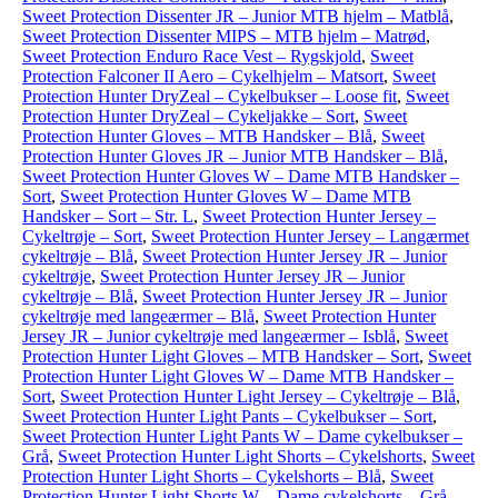
Sweet Protection Dissenter JR – Junior MTB hjelm – Matblå
,
Sweet Protection Dissenter MIPS – MTB hjelm – Matrød
,
Sweet Protection Enduro Race Vest – Rygskjold
,
Sweet
Protection Falconer II Aero – Cykelhjelm – Matsort
,
Sweet
Protection Hunter DryZeal – Cykelbukser – Loose fit
,
Sweet
Protection Hunter DryZeal – Cykeljakke – Sort
,
Sweet
Protection Hunter Gloves – MTB Handsker – Blå
,
Sweet
Protection Hunter Gloves JR – Junior MTB Handsker – Blå
,
Sweet Protection Hunter Gloves W – Dame MTB Handsker –
Sort
,
Sweet Protection Hunter Gloves W – Dame MTB
Handsker – Sort – Str. L
,
Sweet Protection Hunter Jersey –
Cykeltrøje – Sort
,
Sweet Protection Hunter Jersey – Langærmet
cykeltrøje – Blå
,
Sweet Protection Hunter Jersey JR – Junior
cykeltrøje
,
Sweet Protection Hunter Jersey JR – Junior
cykeltrøje – Blå
,
Sweet Protection Hunter Jersey JR – Junior
cykeltrøje med langeærmer – Blå
,
Sweet Protection Hunter
Jersey JR – Junior cykeltrøje med langeærmer – Isblå
,
Sweet
Protection Hunter Light Gloves – MTB Handsker – Sort
,
Sweet
Protection Hunter Light Gloves W – Dame MTB Handsker –
Sort
,
Sweet Protection Hunter Light Jersey – Cykeltrøje – Blå
,
Sweet Protection Hunter Light Pants – Cykelbukser – Sort
,
Sweet Protection Hunter Light Pants W – Dame cykelbukser –
Grå
,
Sweet Protection Hunter Light Shorts – Cykelshorts
,
Sweet
Protection Hunter Light Shorts – Cykelshorts – Blå
,
Sweet
Protection Hunter Light Shorts W – Dame cykelshorts – Grå
,