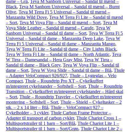
dame – Grå
,
Teva M Sanborn Universal – Sandal til mænd –
Black
,
Teva M Sanborn Universal – Sandal til mænd – Burnt
Olive
,
Teva M Terra Fi 5 Universal – Sandal til mænd –
Manzanita Wild Dove
,
Teva M Terra Fi Lite – Sandal til mænd
– Sort
,
Teva M Voya Flip – Sandal til mænd – Sort
,
Teva M
Voya Slide Leather – Sandal til mænd – Carafe
,
Teva W
Sanborn Universal – Sandal til dame – Sort
,
Teva W Terra Fi 5
Universal – Sandal til dame – Manzanita Deep Lake
,
Teva W
Terra Fi 5 Universal – Sandal til dame – Manzanita Mango
,
Teva W Terra Fi Lite – Sandal til dame – City Lights Black
,
Teva W Terra Fi Lite – Sandal til dame – North Atlantic
,
Teva
W Tirra – Damesandal – Hera Gray Mist
,
Teva W Tirra –
Sandal til dame – Black Grey
,
Teva W Voya Flip – Sandal til
dame – Sort
,
Teva W Voya Slide – Sandal til dame – Blå
,
Thule
– Adapter VeloCompact 926/927
,
Thule – Lygteglas – Velo
Compact
,
Thule – Roundtrip Pro XT – Cykelkuffert
m/integreret cykelstander – Softshell – Sort
,
Thule – Roundtrip
Transition – Cykelkuffert m/integreret cykelstander – Hård skal
– Sort
,
Thule – Roundtrip Traveler – Cykelkuffert m/integreret
montering – Softshell – Sort
,
Thule – Shield – Cykeltasker – 2
stk. – 2 x 14 liter – Blå
,
Thule – VeloCompact 927 –
Cykelholder – 3 cykler
,
Thule Carbon Frame Protector –
Adapter til transport af carbon cykler
,
Thule Chariot Cross 1 –
Multisportstrailer til 1 barn – Sort/Blå
,
Thule Chariot Lite 1 –
Multisportstrailer til 1 barn – Sort/Grøn
,
Thule Chariot Lite 2 –