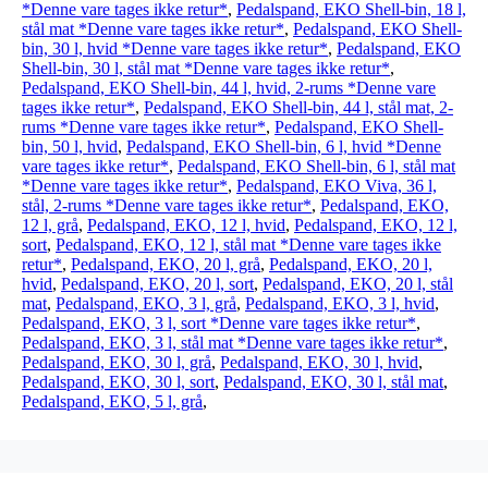
*Denne vare tages ikke retur*
,
Pedalspand, EKO Shell-bin, 18 l,
stål mat *Denne vare tages ikke retur*
,
Pedalspand, EKO Shell-
bin, 30 l, hvid *Denne vare tages ikke retur*
,
Pedalspand, EKO
Shell-bin, 30 l, stål mat *Denne vare tages ikke retur*
,
Pedalspand, EKO Shell-bin, 44 l, hvid, 2-rums *Denne vare
tages ikke retur*
,
Pedalspand, EKO Shell-bin, 44 l, stål mat, 2-
rums *Denne vare tages ikke retur*
,
Pedalspand, EKO Shell-
bin, 50 l, hvid
,
Pedalspand, EKO Shell-bin, 6 l, hvid *Denne
vare tages ikke retur*
,
Pedalspand, EKO Shell-bin, 6 l, stål mat
*Denne vare tages ikke retur*
,
Pedalspand, EKO Viva, 36 l,
stål, 2-rums *Denne vare tages ikke retur*
,
Pedalspand, EKO,
12 l, grå
,
Pedalspand, EKO, 12 l, hvid
,
Pedalspand, EKO, 12 l,
sort
,
Pedalspand, EKO, 12 l, stål mat *Denne vare tages ikke
retur*
,
Pedalspand, EKO, 20 l, grå
,
Pedalspand, EKO, 20 l,
hvid
,
Pedalspand, EKO, 20 l, sort
,
Pedalspand, EKO, 20 l, stål
mat
,
Pedalspand, EKO, 3 l, grå
,
Pedalspand, EKO, 3 l, hvid
,
Pedalspand, EKO, 3 l, sort *Denne vare tages ikke retur*
,
Pedalspand, EKO, 3 l, stål mat *Denne vare tages ikke retur*
,
Pedalspand, EKO, 30 l, grå
,
Pedalspand, EKO, 30 l, hvid
,
Pedalspand, EKO, 30 l, sort
,
Pedalspand, EKO, 30 l, stål mat
,
Pedalspand, EKO, 5 l, grå
,