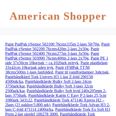
American Shopper
Papir PadPak t/Senior 502100 76cmx335m 2-lags 50/70g
,
Papir
PadPak t/Senior 502200 76cmx420m 2-lags 2x50g
,
Papir
PadPak t/Senior 502400 76cmx275m 3-lags 3x50g
,
Papir
PadPak t/Senior 503000 76cmx400m 2-lags 2x70g
,
Papir PE 1
side 37x50cm 10kg/pak = ca.1020ark m/tryk
,
Papir plastbelagt
33x42cm 10kg/pak uden tryk
,
Papir t/FillPak TT/M
38cmx500m 1-lags fanfolded
,
Papir til vandfordamper 3stk/pak
,
Papirhåndklæd Tork Univers H3 1-lag Z-fold 290158
4500stk/ka
,
Papirhåndklæde Bulky Soft 2-lags 24cm
3750ark/kar
,
Papirhåndklæde Bulky Soft 3-lags 32cm
2500ark/kar
,
Papirhåndklæde Bulky Soft hvid 240x205mm 2-
lags 3750ark
,
Papirhåndklæde Katrin C Easy P 2-lags 25,5cm
1080ark 343122
,
Papirhåndklæde Tork 471146 Xpress H2 –
2lags (21 pakker/3.800 ark)
,
Papirhåndklæde Tork Advan H3 2-
lags C-fold 471114 2400st/ka
,
Papirhåndklæde Tork Ex Soft H3
Prem 2-lag singlef 100278 3000
,
Papirhåndklæde Tork