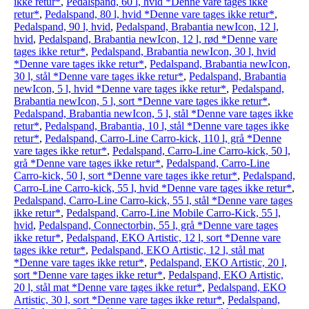
ikke retur*
,
Pedalspand, 60 l, hvid *Denne vare tages ikke
retur*
,
Pedalspand, 80 l, hvid *Denne vare tages ikke retur*
,
Pedalspand, 90 l, hvid
,
Pedalspand, Brabantia newIcon, 12 l,
hvid
,
Pedalspand, Brabantia newIcon, 12 l, rød *Denne vare
tages ikke retur*
,
Pedalspand, Brabantia newIcon, 30 l, hvid
*Denne vare tages ikke retur*
,
Pedalspand, Brabantia newIcon,
30 l, stål *Denne vare tages ikke retur*
,
Pedalspand, Brabantia
newIcon, 5 l, hvid *Denne vare tages ikke retur*
,
Pedalspand,
Brabantia newIcon, 5 l, sort *Denne vare tages ikke retur*
,
Pedalspand, Brabantia newIcon, 5 l, stål *Denne vare tages ikke
retur*
,
Pedalspand, Brabantia, 10 l, stål *Denne vare tages ikke
retur*
,
Pedalspand, Carro-Line Carro-kick, 110 l, grå *Denne
vare tages ikke retur*
,
Pedalspand, Carro-Line Carro-kick, 50 l,
grå *Denne vare tages ikke retur*
,
Pedalspand, Carro-Line
Carro-kick, 50 l, sort *Denne vare tages ikke retur*
,
Pedalspand,
Carro-Line Carro-kick, 55 l, hvid *Denne vare tages ikke retur*
,
Pedalspand, Carro-Line Carro-kick, 55 l, stål *Denne vare tages
ikke retur*
,
Pedalspand, Carro-Line Mobile Carro-Kick, 55 l,
hvid
,
Pedalspand, Connectorbin, 55 l, grå *Denne vare tages
ikke retur*
,
Pedalspand, EKO Artistic, 12 l, sort *Denne vare
tages ikke retur*
,
Pedalspand, EKO Artistic, 12 l, stål mat
*Denne vare tages ikke retur*
,
Pedalspand, EKO Artistic, 20 l,
sort *Denne vare tages ikke retur*
,
Pedalspand, EKO Artistic,
20 l, stål mat *Denne vare tages ikke retur*
,
Pedalspand, EKO
Artistic, 30 l, sort *Denne vare tages ikke retur*
,
Pedalspand,