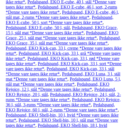
ikke retur*
,
Pedalspand, EKO E-cube, 40 l, stål *Denne vare
tages ikke retur*
,
Pedalspand, EKO E-cube, 46 l, sort, 2-rums
*Denne vare tages ikke retur*
,
Pedalspand, EKO E-cube, 46 l,
stål mat, 2-rums *Denne vare tages ikke retur*
,
Pedalspand,
EKO E-cube, 50 l, sort *Denne vare tages ikke retur*
,
Pedalspand, EKO E-cube, 50 l, stål
,
Pedalspand, EKO Grace,
15 l, stål mat *Denne vare tages ikke retur*
,
Pedalspand, EKO
Grace, 25 l, stål mat *Denne vare tages ikke retur*
,
Pedalspand,
EKO Grace, 35 l, stål mat *Denne vare tages ikke retur*
,
Pedalspand, EKO Kick-can, 33 l, creme *Denne vare tages ikke
retur*
,
Pedalspand, EKO Kick-can, 33 l, grå *Denne vare tages
ikke retur*
,
Pedalspand, EKO Kick-can, 33 l, rød *Denne vare
tages ikke retur*
,
Pedalspand, EKO Kick-can, 33 l, sort *Denne
vare tages ikke retur*
,
Pedalspand, EKO Kick-can, 33 l, stål
*Denne vare tages ikke retur*
,
Pedalspand, EKO Luna, 3 l, stål
mat *Denne vare tages ikke retur*
,
Pedalspand, EKO Luna, 5 l,
stål mat *Denne vare tages ikke retur*
,
Pedalspand, EKO
Rejoice, 12 l, stål *Denne vare tages ikke retur*
,
Pedalspand,
EKO Rejoice, 20 l, stål
,
Pedalspand, EKO Rejoice, 24 l, stål, 2-
rums *Denne vare tages ikke retur*
,
Pedalspand, EKO Rejoice,
36 l, stål, 3-rums *Denne vare tages ikke retur*
,
Pedalspand,
EKO Rejoice, 60 l, stål, 2-rums *Denne vare tages ikke retur*
,
Pedalspand, EKO Shell-bin, 10 l, hvid *Denne vare tages ikke
retur*
,
Pedalspand, EKO Shell-bin, 10 l, stål mat *Denne vare
tages ikke retur*
,
Pedalspand, EKO Shell-bin, 18 l, hvid