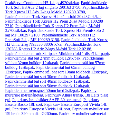
PeakServe Continuous H5 1-lags 4920stk/kar
,
Papirhåndklæde
Tork Soft H3 Adv 2-lag singlefo 290163 3750
,
Papirhåndklæde
Tork Xpress H2 Adv 2-lags M-fold 120289 3780
,
Papirhåndklæde Tork Xpress H2 blå m-fold 20x237ark/kar
,
Papirhåndklæde Tork Xpress H2 Prem 2-lag M-fold 100288
2310
,
Papirhåndklæde Tork Xpress H2 Prem 2-lag M-fold
3x700stk/kar
,
Papirhåndklæde Tork Xpress H2 PremExtSo 2-
lag MF 100297 2100
,
Papirhåndklæde Tork Xpress H2
PremSoft 2-lag MF 100289 3150
,
Papirhåndklæde Tork Xpress
H2 Univ. 2lag N93330 3800stk/kar
,
Papirhåndklæder Tork
120288 Xpress H2 Adv 2-lags M-fold Tork 12 02 88
,
Papirhåndklæder Tork Startpack Mini/interfold 1 disp/1kar papir
,
Papirklemme stål bnt 27mm bulldog 12stk/pak
,
Papirklemme
stål bnt 32mm bulldog 12stk/pak
,
Papirklemme stål bnt 57mm
bulldog 12stk/pak
,
Papirklemme stål bnt 65mm bulldog
12stk/pak
,
Papirklemme stål bnt sort 19mm foldback 12stk/pak
,
Papirklemme stål bnt sort 30mm foldback 12stk/pak
,
Papirklemme stål bnt sort 40mm foldback 12stk/pak
,
Papirklemme stål bnt sort 50mm foldback 12stk/pak
,
Papirklemmer m/magnet 50mm bred 5stk/pak
,
Papirkniv
murerske m/træhåndtag
,
Papirkurv Allura transp. 18l Leitz plast
grå
,
Papirkurv brandsikker SAFE 30 sort metal
,
Papirkurv
Esselte Basko 18L sort
,
Papirkurv Esselte Europost Vivida 14L
gul
,
Papirkurv Europost Vivida 14L sort
,
Papirkurv m/huller sort
15l højde 320mm dia. Ø260mm
,
Papirkurv m/huller sølvmetal