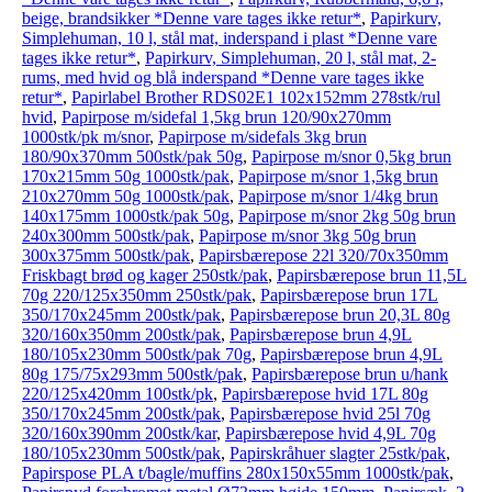
beige, brandsikker *Denne vare tages ikke retur*
,
Papirkurv,
Simplehuman, 10 l, stål mat, inderspand i plast *Denne vare
tages ikke retur*
,
Papirkurv, Simplehuman, 20 l, stål mat, 2-
rums, med hvid og blå inderspand *Denne vare tages ikke
retur*
,
Papirlabel Brother RDS02E1 102x152mm 278stk/rul
hvid
,
Papirpose m/sidefal 1,5kg brun 120/90x270mm
1000stk/pk m/snor
,
Papirpose m/sidefals 3kg brun
180/90x370mm 500stk/pak 50g
,
Papirpose m/snor 0,5kg brun
170x215mm 50g 1000stk/pak
,
Papirpose m/snor 1,5kg brun
210x270mm 50g 1000stk/pak
,
Papirpose m/snor 1/4kg brun
140x175mm 1000stk/pak 50g
,
Papirpose m/snor 2kg 50g brun
240x300mm 500stk/pak
,
Papirpose m/snor 3kg 50g brun
300x375mm 500stk/pak
,
Papirsbærepose 22l 320/70x350mm
Friskbagt brød og kager 250stk/pak
,
Papirsbærepose brun 11,5L
70g 220/125x350mm 250stk/pak
,
Papirsbærepose brun 17L
350/170x245mm 200stk/pak
,
Papirsbærepose brun 20,3L 80g
320/160x350mm 200stk/pak
,
Papirsbærepose brun 4,9L
180/105x230mm 500stk/pak 70g
,
Papirsbærepose brun 4,9L
80g 175/75x293mm 500stk/pak
,
Papirsbærepose brun u/hank
220/125x420mm 100stk/pk
,
Papirsbærepose hvid 17L 80g
350/170x245mm 200stk/pak
,
Papirsbærepose hvid 25l 70g
320/160x390mm 200stk/kar
,
Papirsbærepose hvid 4,9L 70g
180/105x230mm 500stk/pak
,
Papirskråhuer slagter 25stk/pak
,
Papirspose PLA t/bagle/muffins 280x150x55mm 1000stk/pak
,