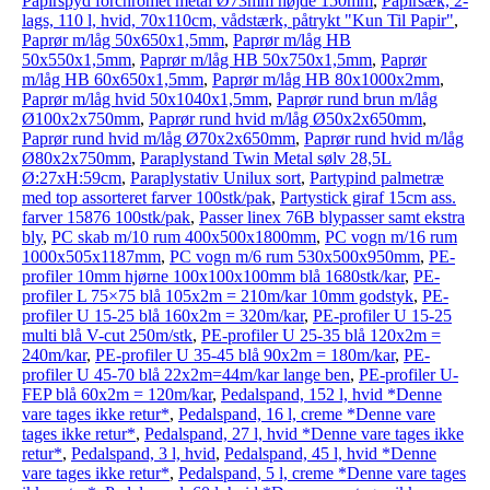
Papirspyd forchromet metal Ø73mm højde 150mm
,
Papirsæk, 2-
lags, 110 l, hvid, 70x110cm, vådstærk, påtrykt "Kun Til Papir"
,
Paprør m/låg 50x650x1,5mm
,
Paprør m/låg HB
50x550x1,5mm
,
Paprør m/låg HB 50x750x1,5mm
,
Paprør
m/låg HB 60x650x1,5mm
,
Paprør m/låg HB 80x1000x2mm
,
Paprør m/låg hvid 50x1040x1,5mm
,
Paprør rund brun m/låg
Ø100x2x750mm
,
Paprør rund hvid m/låg Ø50x2x650mm
,
Paprør rund hvid m/låg Ø70x2x650mm
,
Paprør rund hvid m/låg
Ø80x2x750mm
,
Paraplystand Twin Metal sølv 28,5L
Ø:27xH:59cm
,
Paraplystativ Unilux sort
,
Partypind palmetræ
med top assorteret farver 100stk/pak
,
Partystick giraf 15cm ass.
farver 15876 100stk/pak
,
Passer linex 76B blypasser samt ekstra
bly
,
PC skab m/10 rum 400x500x1800mm
,
PC vogn m/16 rum
1000x505x1187mm
,
PC vogn m/6 rum 530x500x950mm
,
PE-
profiler 10mm hjørne 100x100x100mm blå 1680stk/kar
,
PE-
profiler L 75×75 blå 105x2m = 210m/kar 10mm godstyk
,
PE-
profiler U 15-25 blå 160x2m = 320m/kar
,
PE-profiler U 15-25
multi blå V-cut 250m/stk
,
PE-profiler U 25-35 blå 120x2m =
240m/kar
,
PE-profiler U 35-45 blå 90x2m = 180m/kar
,
PE-
profiler U 45-70 blå 22x2m=44m/kar lange ben
,
PE-profiler U-
FEP blå 60x2m = 120m/kar
,
Pedalspand, 152 l, hvid *Denne
vare tages ikke retur*
,
Pedalspand, 16 l, creme *Denne vare
tages ikke retur*
,
Pedalspand, 27 l, hvid *Denne vare tages ikke
retur*
,
Pedalspand, 3 l, hvid
,
Pedalspand, 45 l, hvid *Denne
vare tages ikke retur*
,
Pedalspand, 5 l, creme *Denne vare tages