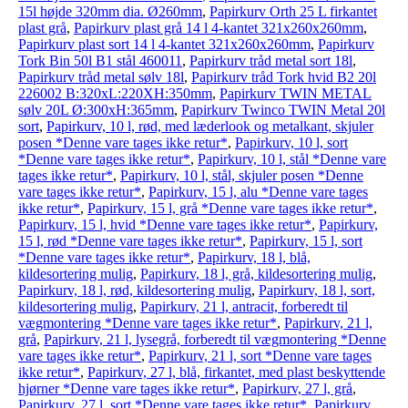
15l højde 320mm dia. Ø260mm
,
Papirkurv Orth 25 L firkantet
plast grå
,
Papirkurv plast grå 14 l 4-kantet 321x260x260mm
,
Papirkurv plast sort 14 l 4-kantet 321x260x260mm
,
Papirkurv
Tork Bin 50l B1 stål 460011
,
Papirkurv tråd metal sort 18l
,
Papirkurv tråd metal sølv 18l
,
Papirkurv tråd Tork hvid B2 20l
226002 B:320xL:220XH:350mm
,
Papirkurv TWIN METAL
sølv 20L Ø:300xH:365mm
,
Papirkurv Twinco TWIN Metal 20l
sort
,
Papirkurv, 10 l, rød, med læderlook og metalkant, skjuler
posen *Denne vare tages ikke retur*
,
Papirkurv, 10 l, sort
*Denne vare tages ikke retur*
,
Papirkurv, 10 l, stål *Denne vare
tages ikke retur*
,
Papirkurv, 10 l, stål, skjuler posen *Denne
vare tages ikke retur*
,
Papirkurv, 15 l, alu *Denne vare tages
ikke retur*
,
Papirkurv, 15 l, grå *Denne vare tages ikke retur*
,
Papirkurv, 15 l, hvid *Denne vare tages ikke retur*
,
Papirkurv,
15 l, rød *Denne vare tages ikke retur*
,
Papirkurv, 15 l, sort
*Denne vare tages ikke retur*
,
Papirkurv, 18 l, blå,
kildesortering mulig
,
Papirkurv, 18 l, grå, kildesortering mulig
,
Papirkurv, 18 l, rød, kildesortering mulig
,
Papirkurv, 18 l, sort,
kildesortering mulig
,
Papirkurv, 21 l, antracit, forberedt til
vægmontering *Denne vare tages ikke retur*
,
Papirkurv, 21 l,
grå
,
Papirkurv, 21 l, lysegrå, forberedt til vægmontering *Denne
vare tages ikke retur*
,
Papirkurv, 21 l, sort *Denne vare tages
ikke retur*
,
Papirkurv, 27 l, blå, firkantet, med plast beskyttende
hjørner *Denne vare tages ikke retur*
,
Papirkurv, 27 l, grå
,
Papirkurv, 27 l, sort *Denne vare tages ikke retur*
,
Papirkurv,