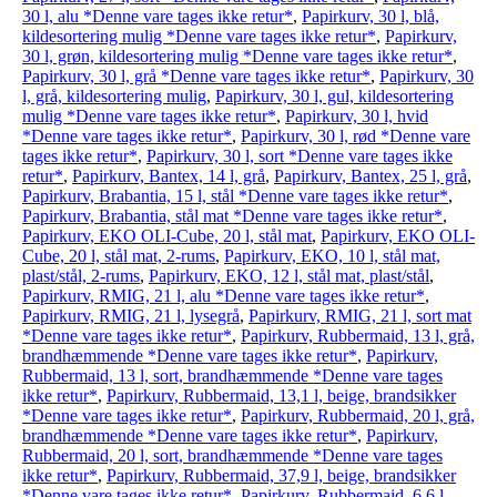
30 l, alu *Denne vare tages ikke retur*
,
Papirkurv, 30 l, blå,
kildesortering mulig *Denne vare tages ikke retur*
,
Papirkurv,
30 l, grøn, kildesortering mulig *Denne vare tages ikke retur*
,
Papirkurv, 30 l, grå *Denne vare tages ikke retur*
,
Papirkurv, 30
l, grå, kildesortering mulig
,
Papirkurv, 30 l, gul, kildesortering
mulig *Denne vare tages ikke retur*
,
Papirkurv, 30 l, hvid
*Denne vare tages ikke retur*
,
Papirkurv, 30 l, rød *Denne vare
tages ikke retur*
,
Papirkurv, 30 l, sort *Denne vare tages ikke
retur*
,
Papirkurv, Bantex, 14 l, grå
,
Papirkurv, Bantex, 25 l, grå
,
Papirkurv, Brabantia, 15 l, stål *Denne vare tages ikke retur*
,
Papirkurv, Brabantia, stål mat *Denne vare tages ikke retur*
,
Papirkurv, EKO OLI-Cube, 20 l, stål mat
,
Papirkurv, EKO OLI-
Cube, 20 l, stål mat, 2-rums
,
Papirkurv, EKO, 10 l, stål mat,
plast/stål, 2-rums
,
Papirkurv, EKO, 12 l, stål mat, plast/stål
,
Papirkurv, RMIG, 21 l, alu *Denne vare tages ikke retur*
,
Papirkurv, RMIG, 21 l, lysegrå
,
Papirkurv, RMIG, 21 l, sort mat
*Denne vare tages ikke retur*
,
Papirkurv, Rubbermaid, 13 l, grå,
brandhæmmende *Denne vare tages ikke retur*
,
Papirkurv,
Rubbermaid, 13 l, sort, brandhæmmende *Denne vare tages
ikke retur*
,
Papirkurv, Rubbermaid, 13,1 l, beige, brandsikker
*Denne vare tages ikke retur*
,
Papirkurv, Rubbermaid, 20 l, grå,
brandhæmmende *Denne vare tages ikke retur*
,
Papirkurv,
Rubbermaid, 20 l, sort, brandhæmmende *Denne vare tages
ikke retur*
,
Papirkurv, Rubbermaid, 37,9 l, beige, brandsikker
*Denne vare tages ikke retur*
,
Papirkurv, Rubbermaid, 6,6 l,