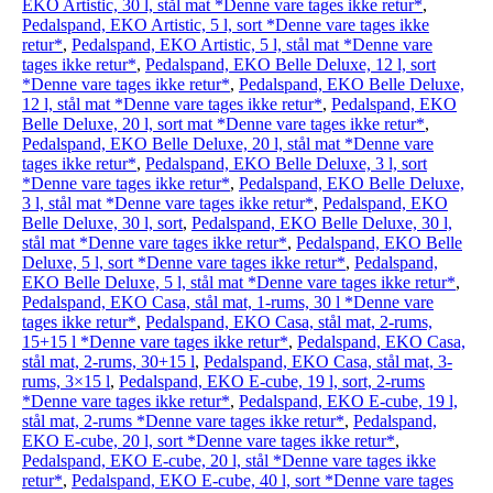
EKO Artistic, 30 l, stål mat *Denne vare tages ikke retur*
,
Pedalspand, EKO Artistic, 5 l, sort *Denne vare tages ikke
retur*
,
Pedalspand, EKO Artistic, 5 l, stål mat *Denne vare
tages ikke retur*
,
Pedalspand, EKO Belle Deluxe, 12 l, sort
*Denne vare tages ikke retur*
,
Pedalspand, EKO Belle Deluxe,
12 l, stål mat *Denne vare tages ikke retur*
,
Pedalspand, EKO
Belle Deluxe, 20 l, sort mat *Denne vare tages ikke retur*
,
Pedalspand, EKO Belle Deluxe, 20 l, stål mat *Denne vare
tages ikke retur*
,
Pedalspand, EKO Belle Deluxe, 3 l, sort
*Denne vare tages ikke retur*
,
Pedalspand, EKO Belle Deluxe,
3 l, stål mat *Denne vare tages ikke retur*
,
Pedalspand, EKO
Belle Deluxe, 30 l, sort
,
Pedalspand, EKO Belle Deluxe, 30 l,
stål mat *Denne vare tages ikke retur*
,
Pedalspand, EKO Belle
Deluxe, 5 l, sort *Denne vare tages ikke retur*
,
Pedalspand,
EKO Belle Deluxe, 5 l, stål mat *Denne vare tages ikke retur*
,
Pedalspand, EKO Casa, stål mat, 1-rums, 30 l *Denne vare
tages ikke retur*
,
Pedalspand, EKO Casa, stål mat, 2-rums,
15+15 l *Denne vare tages ikke retur*
,
Pedalspand, EKO Casa,
stål mat, 2-rums, 30+15 l
,
Pedalspand, EKO Casa, stål mat, 3-
rums, 3×15 l
,
Pedalspand, EKO E-cube, 19 l, sort, 2-rums
*Denne vare tages ikke retur*
,
Pedalspand, EKO E-cube, 19 l,
stål mat, 2-rums *Denne vare tages ikke retur*
,
Pedalspand,
EKO E-cube, 20 l, sort *Denne vare tages ikke retur*
,
Pedalspand, EKO E-cube, 20 l, stål *Denne vare tages ikke
retur*
,
Pedalspand, EKO E-cube, 40 l, sort *Denne vare tages