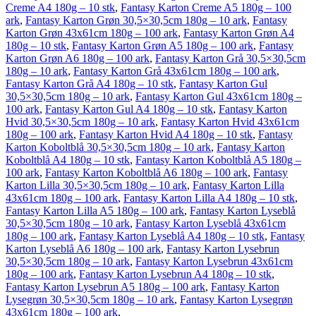
Creme A4 180g – 10 stk
,
Fantasy Karton Creme A5 180g – 100
ark
,
Fantasy Karton Grøn 30,5×30,5cm 180g – 10 ark
,
Fantasy
Karton Grøn 43x61cm 180g – 100 ark
,
Fantasy Karton Grøn A4
180g – 10 stk
,
Fantasy Karton Grøn A5 180g – 100 ark
,
Fantasy
Karton Grøn A6 180g – 100 ark
,
Fantasy Karton Grå 30,5×30,5cm
180g – 10 ark
,
Fantasy Karton Grå 43x61cm 180g – 100 ark
,
Fantasy Karton Grå A4 180g – 10 stk
,
Fantasy Karton Gul
30,5×30,5cm 180g – 10 ark
,
Fantasy Karton Gul 43x61cm 180g –
100 ark
,
Fantasy Karton Gul A4 180g – 10 stk
,
Fantasy Karton
Hvid 30,5×30,5cm 180g – 10 ark
,
Fantasy Karton Hvid 43x61cm
180g – 100 ark
,
Fantasy Karton Hvid A4 180g – 10 stk
,
Fantasy
Karton Koboltblå 30,5×30,5cm 180g – 10 ark
,
Fantasy Karton
Koboltblå A4 180g – 10 stk
,
Fantasy Karton Koboltblå A5 180g –
100 ark
,
Fantasy Karton Koboltblå A6 180g – 100 ark
,
Fantasy
Karton Lilla 30,5×30,5cm 180g – 10 ark
,
Fantasy Karton Lilla
43x61cm 180g – 100 ark
,
Fantasy Karton Lilla A4 180g – 10 stk
,
Fantasy Karton Lilla A5 180g – 100 ark
,
Fantasy Karton Lyseblå
30,5×30,5cm 180g – 10 ark
,
Fantasy Karton Lyseblå 43x61cm
180g – 100 ark
,
Fantasy Karton Lyseblå A4 180g – 10 stk
,
Fantasy
Karton Lyseblå A6 180g – 100 ark
,
Fantasy Karton Lysebrun
30,5×30,5cm 180g – 10 ark
,
Fantasy Karton Lysebrun 43x61cm
180g – 100 ark
,
Fantasy Karton Lysebrun A4 180g – 10 stk
,
Fantasy Karton Lysebrun A5 180g – 100 ark
,
Fantasy Karton
Lysegrøn 30,5×30,5cm 180g – 10 ark
,
Fantasy Karton Lysegrøn
43x61cm 180g – 100 ark
,