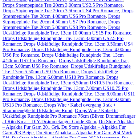
Drops Strømpepinde Træ 20cm 3,00mm US2.5 Pro Romance
,
Drops Strømpepinde Træ 20cm 3,50mm US4 Pro Romance
,
Drops
Strømpepinde Træ 20cm 4,00mm US6 Pro Romance
,
Drops
Strømpepinde Træ 20cm 4,50mm US7 Pro Romance
,
Drops
Strømpepinde Træ 20cm 5,00mm US8 Pro Romance
,
Drops
Udskiftelige Rundpinde Træ, 13cm 10,00mm US15 Pro Romance
,
Drops Udskiftelige Rundpinde Træ, 13cm 3,00mm US2.5 Pro
Romance
,
Drops Udskiftelige Rundpinde Træ, 13cm 3,50mm US4
Pro Romance
,
Drops Udskiftelige Rundpinde Træ, 13cm 4,00mm
US6 Pro Romance
,
Drops Udskiftelige Rundpinde Træ, 13cm
4,50mm US7 Pro Romance
,
Drops Udskiftelige Rundpinde Træ,
13cm 5,00mm US8 Pro Romance
,
Drops Udskiftelige Rundpinde
Træ, 13cm 5,50mm US9 Pro Romance
,
Drops Udskiftelige
Rundpinde Træ, 13cm 6,00mm US10 Pro Romance
,
Drops
Udskiftelige Rundpinde Træ, 13cm 6,50mm US10.5 Pro Romance
,
Drops Udskiftelige Rundpinde Træ, 13cm 7,00mm US10.75 Pro
Romance
,
Drops Udskiftelige Rundpinde Træ, 13cm 8,00mm US11
Pro Romance
,
Drops Udskiftelige Rundpinde Træ, 13cm 9,00mm
US13 Pro Romance
,
Drops Wire / Kabel overgang 3 stk +
Strammenøgle til Udskiftelige Rund
,
Drops Wire / Kabel til
Udskiftelige Rundpinde Pro Romance 76cm (Bliver
,
Drømmefanger
af Rito Krea – DIY-Drømmefanger Guide 30cm
,
Du Store Alpakka
– Alpakka Fur Garn 201 Grå
,
Du Store Alpakka – Alpakka Fur
Garn 203 Beige
,
Du Store Alpakka – Alpakka Fur Garn 204 Mørk