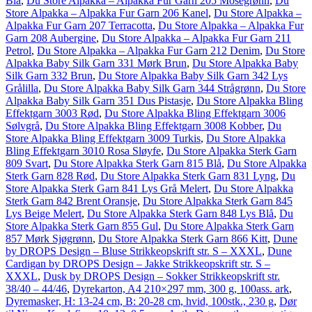
Blå
,
Du Store Alpakka – Alpakka Fur Garn 205 Mosegrønn
,
Du
Store Alpakka – Alpakka Fur Garn 206 Kanel
,
Du Store Alpakka –
Alpakka Fur Garn 207 Terracotta
,
Du Store Alpakka – Alpakka Fur
Garn 208 Aubergine
,
Du Store Alpakka – Alpakka Fur Garn 211
Petrol
,
Du Store Alpakka – Alpakka Fur Garn 212 Denim
,
Du Store
Alpakka Baby Silk Garn 331 Mørk Brun
,
Du Store Alpakka Baby
Silk Garn 332 Brun
,
Du Store Alpakka Baby Silk Garn 342 Lys
Grålilla
,
Du Store Alpakka Baby Silk Garn 344 Strågrønn
,
Du Store
Alpakka Baby Silk Garn 351 Dus Pistasje
,
Du Store Alpakka Bling
Effektgarn 3003 Rød
,
Du Store Alpakka Bling Effektgarn 3006
Sølvgrå
,
Du Store Alpakka Bling Effektgarn 3008 Kobber
,
Du
Store Alpakka Bling Effektgarn 3009 Turkis
,
Du Store Alpakka
Bling Effektgarn 3010 Rosa Sløyfe
,
Du Store Alpakka Sterk Garn
809 Svart
,
Du Store Alpakka Sterk Garn 815 Blå
,
Du Store Alpakka
Sterk Garn 828 Rød
,
Du Store Alpakka Sterk Garn 831 Lyng
,
Du
Store Alpakka Sterk Garn 841 Lys Grå Melert
,
Du Store Alpakka
Sterk Garn 842 Brent Oransje
,
Du Store Alpakka Sterk Garn 845
Lys Beige Melert
,
Du Store Alpakka Sterk Garn 848 Lys Blå
,
Du
Store Alpakka Sterk Garn 855 Gul
,
Du Store Alpakka Sterk Garn
857 Mørk Sjøgrønn
,
Du Store Alpakka Sterk Garn 866 Kitt
,
Dune
by DROPS Design – Bluse Strikkeopskrift str. S – XXXL
,
Dune
Cardigan by DROPS Design – Jakke Strikkeopskrift str. S –
XXXL
,
Dusk by DROPS Design – Sokker Strikkeopskrift str.
38/40 – 44/46
,
Dyrekarton, A4 210×297 mm, 300 g, 100ass. ark
,
Dyremasker, H: 13-24 cm, B: 20-28 cm, hvid, 100stk., 230 g
,
Dør