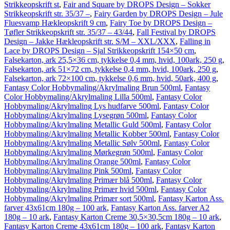
Strikkeopskrift st
,
Fair and Square by DROPS Design – Sokker
Strikkeopskrift str. 35/37 –
,
Fairy Garden by DROPS Design – Jule
Fluesvamp Hækleopskrift 9 cm
,
Fairy Toe by DROPS Design –
Tøfler Strikkeopskrift str. 35/37 – 43/44
,
Fall Festival by DROPS
Design – Jakke Hækleopskrift str. S/M – XXL/XXX
,
Falling in
Lace by DROPS Design – Sjal Strikkeopskrift 154×50 cm
,
Falsekarton, ark 25,5×36 cm, tykkelse 0,4 mm, hvid, 100ark, 250 g
,
Falsekarton, ark 51×72 cm, tykkelse 0,4 mm, hvid, 100ark, 250 g
,
Falsekarton, ark 72×100 cm, tykkelse 0,6 mm, hvid, 50ark, 400 g
,
Fantasy Color Hobbymaling/Akrylmaling Brun 500ml
,
Fantasy
Color Hobbymaling/Akrylmaling Lilla 500ml
,
Fantasy Color
Hobbymaling/Akrylmaling Lys hudfarve 500ml
,
Fantasy Color
Hobbymaling/Akrylmaling Lysegrøn 500ml
,
Fantasy Color
Hobbymaling/Akrylmaling Metallic Guld 500ml
,
Fantasy Color
Hobbymaling/Akrylmaling Metallic Kobber 500ml
,
Fantasy Color
Hobbymaling/Akrylmaling Metallic Sølv 500ml
,
Fantasy Color
Hobbymaling/Akrylmaling Mørkegrøn 500ml
,
Fantasy Color
Hobbymaling/Akrylmaling Orange 500ml
,
Fantasy Color
Hobbymaling/Akrylmaling Pink 500ml
,
Fantasy Color
Hobbymaling/Akrylmaling Primær blå 500ml
,
Fantasy Color
Hobbymaling/Akrylmaling Primær hvid 500ml
,
Fantasy Color
Hobbymaling/Akrylmaling Primær sort 500ml
,
Fantasy Karton Ass.
farver 43x61cm 180g – 100 ark
,
Fantasy Karton Ass. farver A2
180g – 10 ark
,
Fantasy Karton Creme 30,5×30,5cm 180g – 10 ark
,
Fantasy Karton Creme 43x61cm 180g – 100 ark
,
Fantasy Karton