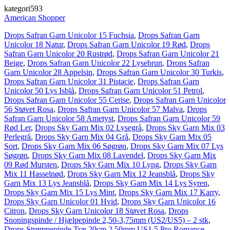
kategori593
American Shopper
Drops Safran Garn Unicolor 15 Fuchsia
,
Drops Safran Garn
Unicolor 18 Natur
,
Drops Safran Garn Unicolor 19 Rød
,
Drops
Safran Garn Unicolor 20 Rustrød
,
Drops Safran Garn Unicolor 21
Beige
,
Drops Safran Garn Unicolor 22 Lysebrun
,
Drops Safran
Garn Unicolor 28 Appelsin
,
Drops Safran Garn Unicolor 30 Turkis
,
Drops Safran Garn Unicolor 31 Pistacie
,
Drops Safran Garn
Unicolor 50 Lys Isblå
,
Drops Safran Garn Unicolor 51 Petrol
,
Drops Safran Garn Unicolor 55 Cerise
,
Drops Safran Garn Unicolor
56 Støvet Rosa
,
Drops Safran Garn Unicolor 57 Malva
,
Drops
Safran Garn Unicolor 58 Ametyst
,
Drops Safran Garn Unicolor 59
Rød Ler
,
Drops Sky Garn Mix 02 Lysegrå
,
Drops Sky Garn Mix 03
Perlegrå
,
Drops Sky Garn Mix 04 Grå
,
Drops Sky Garn Mix 05
Sort
,
Drops Sky Garn Mix 06 Søgrøn
,
Drops Sky Garn Mix 07 Lys
Søgrøn
,
Drops Sky Garn Mix 08 Lavendel
,
Drops Sky Garn Mix
09 Rød Mursten
,
Drops Sky Garn Mix 10 Lyng
,
Drops Sky Garn
Mix 11 Hasselnød
,
Drops Sky Garn Mix 12 Jeansblå
,
Drops Sky
Garn Mix 13 Lys Jeansblå
,
Drops Sky Garn Mix 14 Lys Syren
,
Drops Sky Garn Mix 15 Lys Mint
,
Drops Sky Garn Mix 17 Karry
,
Drops Sky Garn Unicolor 01 Hvid
,
Drops Sky Garn Unicolor 16
Citron
,
Drops Sky Garn Unicolor 18 Støvet Rosa
,
Drops
Snoningspinde / Hjælpepinde 2,50-3,75mm (US2/US5) – 2 stk
,
Drops Strømpepinde Træ 20cm 2,50mm US1.5 Pro Romance
,