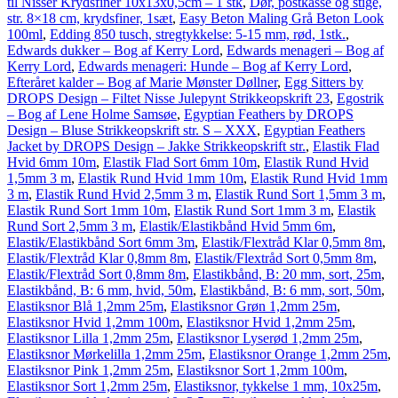
til Nisser Krydsfiner 10x13x0,5cm – 1 stk
,
Dør, postkasse og stige,
str. 8×18 cm, krydsfiner, 1sæt
,
Easy Beton Maling Grå Beton Look
100ml
,
Edding 850 tusch, stregtykkelse: 5-15 mm, rød, 1stk.
,
Edwards dukker – Bog af Kerry Lord
,
Edwards menageri – Bog af
Kerry Lord
,
Edwards menageri: Hunde – Bog af Kerry Lord
,
Efteråret kalder – Bog af Marie Mønster Døllner
,
Egg Sitters by
DROPS Design – Filtet Nisse Julepynt Strikkeopskrift 23
,
Egostrik
– Bog af Lene Holme Samsøe
,
Egyptian Feathers by DROPS
Design – Bluse Strikkeopskrift str. S – XXX
,
Egyptian Feathers
Jacket by DROPS Design – Jakke Strikkeopskrift str.
,
Elastik Flad
Hvid 6mm 10m
,
Elastik Flad Sort 6mm 10m
,
Elastik Rund Hvid
1,5mm 3 m
,
Elastik Rund Hvid 1mm 10m
,
Elastik Rund Hvid 1mm
3 m
,
Elastik Rund Hvid 2,5mm 3 m
,
Elastik Rund Sort 1,5mm 3 m
,
Elastik Rund Sort 1mm 10m
,
Elastik Rund Sort 1mm 3 m
,
Elastik
Rund Sort 2,5mm 3 m
,
Elastik/Elastikbånd Hvid 5mm 6m
,
Elastik/Elastikbånd Sort 6mm 3m
,
Elastik/Flextråd Klar 0,5mm 8m
,
Elastik/Flextråd Klar 0,8mm 8m
,
Elastik/Flextråd Sort 0,5mm 8m
,
Elastik/Flextråd Sort 0,8mm 8m
,
Elastikbånd, B: 20 mm, sort, 25m
,
Elastikbånd, B: 6 mm, hvid, 50m
,
Elastikbånd, B: 6 mm, sort, 50m
,
Elastiksnor Blå 1,2mm 25m
,
Elastiksnor Grøn 1,2mm 25m
,
Elastiksnor Hvid 1,2mm 100m
,
Elastiksnor Hvid 1,2mm 25m
,
Elastiksnor Lilla 1,2mm 25m
,
Elastiksnor Lyserød 1,2mm 25m
,
Elastiksnor Mørkelilla 1,2mm 25m
,
Elastiksnor Orange 1,2mm 25m
,
Elastiksnor Pink 1,2mm 25m
,
Elastiksnor Sort 1,2mm 100m
,
Elastiksnor Sort 1,2mm 25m
,
Elastiksnor, tykkelse 1 mm, 10x25m
,