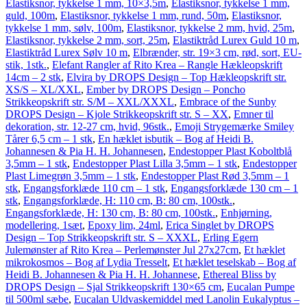
Elastiksnor, tykkelse 1 mm, 10×3,5m
,
Elastiksnor, tykkelse 1 mm,
guld, 100m
,
Elastiksnor, tykkelse 1 mm, rund, 50m
,
Elastiksnor,
tykkelse 1 mm, sølv, 100m
,
Elastiksnor, tykkelse 2 mm, hvid, 25m
,
Elastiksnor, tykkelse 2 mm, sort, 25m
,
Elastiktråd Lurex Guld 10 m
,
Elastiktråd Lurex Sølv 10 m
,
Elbrænder, str. 19×3 cm, rød, sort, EU-
stik, 1stk.
,
Elefant Rangler af Rito Krea – Rangle Hækleopskrift
14cm – 2 stk
,
Elvira by DROPS Design – Top Hækleopskrift str.
XS/S – XL/XXL
,
Ember by DROPS Design – Poncho
Strikkeopskrift str. S/M – XXL/XXXL
,
Embrace of the Sunby
DROPS Design – Kjole Strikkeopskrift str. S – XX
,
Emner til
dekoration, str. 12-27 cm, hvid, 96stk.
,
Emoji Strygemærke Smiley
Tårer 6,5 cm – 1 stk
,
En hæklet isbutik – Bog af Heidi B.
Johannesen & Pia H. H. Johannesen
,
Endestopper Plast Koboltblå
3,5mm – 1 stk
,
Endestopper Plast Lilla 3,5mm – 1 stk
,
Endestopper
Plast Limegrøn 3,5mm – 1 stk
,
Endestopper Plast Rød 3,5mm – 1
stk
,
Engangsforklæde 110 cm – 1 stk
,
Engangsforklæde 130 cm – 1
stk
,
Engangsforklæde, H: 110 cm, B: 80 cm, 100stk.
,
Engangsforklæde, H: 130 cm, B: 80 cm, 100stk.
,
Enhjørning,
modellering, 1sæt
,
Epoxy lim, 24ml
,
Erica Singlet by DROPS
Design – Top Strikkeopskrift str. S – XXXL
,
Erling Egern
Julemønster af Rito Krea – Perlemønster Jul 27x27cm
,
Et hæklet
mikrokosmos – Bog af Lydia Tresselt
,
Et hæklet teselskab – Bog af
Heidi B. Johannesen & Pia H. H. Johannese
,
Ethereal Bliss by
DROPS Design – Sjal Strikkeopskrift 130×65 cm
,
Eucalan Pumpe
til 500ml sæbe
,
Eucalan Uldvaskemiddel med Lanolin Eukalyptus –