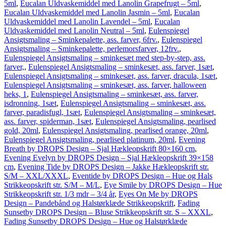
5ml
,
Eucalan Uldvaskemiddel med Lanolin Grapefrugt – 5ml
,
Eucalan Uldvaskemiddel med Lanolin Jasmin – 5ml
,
Eucalan
Uldvaskemiddel med Lanolin Lavendel – 5ml
,
Eucalan
Uldvaskemiddel med Lanolin Neutral – 5ml
,
Eulenspiegel
Ansigtsmaling – Sminkepalette, ass. farver, 6frv.
,
Eulenspiegel
Ansigtsmaling – Sminkepalette, perlemorsfarver, 12frv.
,
Eulenspiegel Ansigtsmaling – sminkesæt med step-by-step, ass.
farver,
,
Eulenspiegel Ansigtsmaling – sminkesæt, ass. farver, 1sæt
,
Eulenspiegel Ansigtsmaling – sminkesæt, ass. farver, dracula, 1sæt
,
Eulenspiegel Ansigtsmaling – sminkesæt, ass. farver, halloween
heks, 1
,
Eulenspiegel Ansigtsmaling – sminkesæt, ass. farver,
isdronning, 1sæt
,
Eulenspiegel Ansigtsmaling – sminkesæt, ass.
farver, paradisfugl, 1sæt
,
Eulenspiegel Ansigtsmaling – sminkesæt,
ass. farver, spiderman, 1sæt
,
Eulenspiegel Ansigtsmaling, pearlised
gold, 20ml
,
Eulenspiegel Ansigtsmaling, pearlised orange, 20ml
,
Eulenspiegel Ansigtsmaling, pearlised platinum, 20ml
,
Evening
Breath by DROPS Design – Sjal Hækleopskrift 80×160 cm
,
Evening Evelyn by DROPS Design – Sjal Hækleopskrift 39×158
cm
,
Evening Tide by DROPS Design – Jakke Hækleopskrift str.
S/M – XXL/XXXL
,
Eventide by DROPS Design – Hue og Hals
Strikkeopskrift str. S/M – M/L
,
Eye Smile by DROPS Design – Hue
Strikkeopskrift str. 1/3 mdr – 3/4 år
,
Eyes On Me by DROPS
Design – Pandebånd og Halstørklæde Strikkeopskrift
,
Fading
Sunsetby DROPS Design – Bluse Strikkeopskrift str. S – XXXL
,
Fading Sunsetby DROPS Design – Hue og Halstørklæde