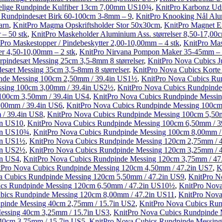
telige Rundpinde Kulfiber 13cm 7,00mm US10¾
,
KnitPro Karbonz Uds
ge Rundpindesæt Birk 60-100cm 3-8mm – 9
,
KnitPro Knooking Nål Al
arn
,
KnitPro Magma Opskriftsholder Stor 50x30cm
,
KnitPro Magnet Ers
 – 50 stk
,
KnitPro Maskeholder Aluminium Ass. størrelser 8,50-17,00c
Pro Maskestopper / Pindebeskytter 2,00-10,00mm – 4 stk
,
KnitPro Mas
er 4,50-10,00mm – 2 stk
,
KnitPro Nirvana Pompon Maker 35-45mm – 
pindesæt Messing 25cm 3,5-8mm 8 størrelser
,
KnitPro Nova Cubics 
esæt Messing 35cm 3,5-8mm 8 størrelser
,
KnitPro Nova Cubics Korte
nde Messing 100cm 2,50mm / 39.4in US1½
,
KnitPro Nova Cubics Ru
ssing 100cm 3,00mm / 39.4in US2½
,
KnitPro Nova Cubics Rundpinde
100cm 3,50mm / 39.4in US4
,
KnitPro Nova Cubics Rundpinde Messi
,00mm / 39.4in US6
,
KnitPro Nova Cubics Rundpinde Messing 100cm
/ 39.4in US8
,
KnitPro Nova Cubics Rundpinde Messing 100cm 5,50
in US10
,
KnitPro Nova Cubics Rundpinde Messing 100cm 6,50mm / 
in US10¾
,
KnitPro Nova Cubics Rundpinde Messing 100cm 8,00mm /
in US1½
,
KnitPro Nova Cubics Rundpinde Messing 120cm 2,75mm / 
in US2½
,
KnitPro Nova Cubics Rundpinde Messing 120cm 3,25mm / 
in US4
,
KnitPro Nova Cubics Rundpinde Messing 120cm 3,75mm / 47
tPro Nova Cubics Rundpinde Messing 120cm 4,50mm / 47.2in US7
,
K
a Cubics Rundpinde Messing 120cm 5,50mm / 47.2in US9
,
KnitPro N
ics Rundpinde Messing 120cm 6,50mm / 47.2in US10½
,
KnitPro Nov
bics Rundpinde Messing 120cm 8,00mm / 47.2in US11
,
KnitPro Nov
pinde Messing 40cm 2,75mm / 15.7in US2
,
KnitPro Nova Cubics Run
essing 40cm 3,25mm / 15.7in US3
,
KnitPro Nova Cubics Rundpinde 
40cm 3,75mm / 15.7in US5
,
KnitPro Nova Cubics Rundpinde Messing