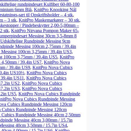
kiftelige rundpindesæt Kulfiber 60-80-100
uminium 6mm Blå
,
KnitPro Knooking Nål
tatnings-sæt til Opskriftsholder – 4 stk
,
m – 3 stk
,
KnitPro Maskemarkører – 30 stk
,
kestopper / Pindebeskytter 2,00-5,00mm –
2 stk
,
KnitPro Nirvana Pompon Maker 65-
Jumperpindesæt Messing 30cm 3,5-8mm 8
 Udskiftelige Rundpinde Messing 9cm
ndpinde Messing 100cm 2,75mm / 39.4in
 Messing 100cm 3,25mm / 39.4in US3
,
ng 100cm 3,75mm / 39.4in US5
,
KnitPro
 4,50mm / 39.4in US7
,
KnitPro Nova
mm / 39.4in US9
,
KnitPro Nova Cubics
39.4in US10½
,
KnitPro Nova Cubics
 39.4in US11
,
KnitPro Nova Cubics
47.2in US2
,
KnitPro Nova Cubics
47.2in US3
,
KnitPro Nova Cubics
.2in US5
,
KnitPro Nova Cubics Rundpinde
nitPro Nova Cubics Rundpinde Messing
ova Cubics Rundpinde Messing 120cm
a Cubics Rundpinde Messing 120cm
a Cubics Rundpinde Messing 40cm 2,50mm
dpinde Messing 40cm 3,00mm / 15.7in
Messing 40cm 3,50mm / 15.7in US4
,
 40cm 4,00mm / 15.7in US6
,
KnitPro