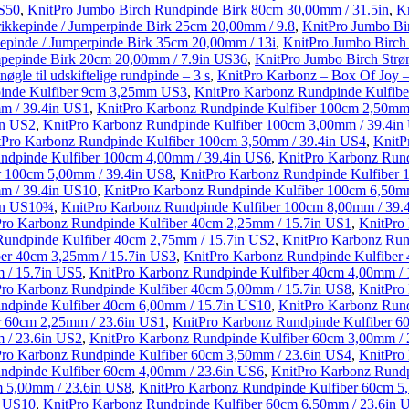
US50
,
KnitPro Jumbo Birch Rundpinde Birk 80cm 30,00mm / 31.5in
,
K
rikkepinde / Jumperpinde Birk 25cm 20,00mm / 9.8
,
KnitPro Jumbo Bir
kepinde / Jumperpinde Birk 35cm 20,00mm / 13i
,
KnitPro Jumbo Birch 
mpepinde Birk 20cm 20,00mm / 7.9in US36
,
KnitPro Jumbo Birch Strø
le til udskiftelige rundpinde – 3 s
,
KnitPro Karbonz – Box Of Joy –
pinde Kulfiber 9cm 3,25mm US3
,
KnitPro Karbonz Rundpinde Kulfib
m / 39.4in US1
,
KnitPro Karbonz Rundpinde Kulfiber 100cm 2,50mm
in US2
,
KnitPro Karbonz Rundpinde Kulfiber 100cm 3,00mm / 39.4i
tPro Karbonz Rundpinde Kulfiber 100cm 3,50mm / 39.4in US4
,
KnitP
ndpinde Kulfiber 100cm 4,00mm / 39.4in US6
,
KnitPro Karbonz Rund
r 100cm 5,00mm / 39.4in US8
,
KnitPro Karbonz Rundpinde Kulfiber 
m / 39.4in US10
,
KnitPro Karbonz Rundpinde Kulfiber 100cm 6,50m
4in US10¾
,
KnitPro Karbonz Rundpinde Kulfiber 100cm 8,00mm / 39.
Pro Karbonz Rundpinde Kulfiber 40cm 2,25mm / 15.7in US1
,
KnitPro
Rundpinde Kulfiber 40cm 2,75mm / 15.7in US2
,
KnitPro Karbonz Run
ber 40cm 3,25mm / 15.7in US3
,
KnitPro Karbonz Rundpinde Kulfiber
 / 15.7in US5
,
KnitPro Karbonz Rundpinde Kulfiber 40cm 4,00mm / 
Pro Karbonz Rundpinde Kulfiber 40cm 5,00mm / 15.7in US8
,
KnitPro
ndpinde Kulfiber 40cm 6,00mm / 15.7in US10
,
KnitPro Karbonz Rund
r 60cm 2,25mm / 23.6in US1
,
KnitPro Karbonz Rundpinde Kulfiber 
 / 23.6in US2
,
KnitPro Karbonz Rundpinde Kulfiber 60cm 3,00mm /
Pro Karbonz Rundpinde Kulfiber 60cm 3,50mm / 23.6in US4
,
KnitPro
ndpinde Kulfiber 60cm 4,00mm / 23.6in US6
,
KnitPro Karbonz Rundp
m 5,00mm / 23.6in US8
,
KnitPro Karbonz Rundpinde Kulfiber 60cm 5
n US10
,
KnitPro Karbonz Rundpinde Kulfiber 60cm 6,50mm / 23.6in