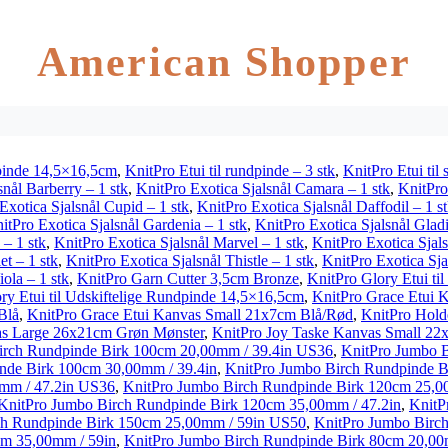
American Shopper
dpinde 14,5×16,5cm
,
KnitPro Etui til rundpinde – 3 stk
,
KnitPro Etui til
snål Barberry – 1 stk
,
KnitPro Exotica Sjalsnål Camara – 1 stk
,
KnitPro
Exotica Sjalsnål Cupid – 1 stk
,
KnitPro Exotica Sjalsnål Daffodil – 1 s
itPro Exotica Sjalsnål Gardenia – 1 stk
,
KnitPro Exotica Sjalsnål Gladi
 – 1 stk
,
KnitPro Exotica Sjalsnål Marvel – 1 stk
,
KnitPro Exotica Sjals
et – 1 stk
,
KnitPro Exotica Sjalsnål Thistle – 1 stk
,
KnitPro Exotica Sjal
ola – 1 stk
,
KnitPro Garn Cutter 3,5cm Bronze
,
KnitPro Glory Etui til
ry Etui til Udskiftelige Rundpinde 14,5×16,5cm
,
KnitPro Grace Etui 
Blå
,
KnitPro Grace Etui Kanvas Small 21x7cm Blå/Rød
,
KnitPro Holde
as Large 26x21cm Grøn Mønster
,
KnitPro Joy Taske Kanvas Small 22
irch Rundpinde Birk 100cm 20,00mm / 39.4in US36
,
KnitPro Jumbo 
nde Birk 100cm 30,00mm / 39.4in
,
KnitPro Jumbo Birch Rundpinde B
mm / 47.2in US36
,
KnitPro Jumbo Birch Rundpinde Birk 120cm 25,0
KnitPro Jumbo Birch Rundpinde Birk 120cm 35,00mm / 47.2in
,
KnitP
ch Rundpinde Birk 150cm 25,00mm / 59in US50
,
KnitPro Jumbo Birc
cm 35,00mm / 59in
,
KnitPro Jumbo Birch Rundpinde Birk 80cm 20,00