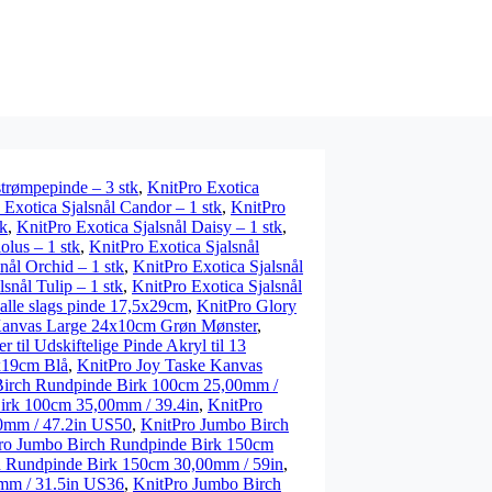
 strømpepinde – 3 stk
,
KnitPro Exotica
 Exotica Sjalsnål Candor – 1 stk
,
KnitPro
tk
,
KnitPro Exotica Sjalsnål Daisy – 1 stk
,
olus – 1 stk
,
KnitPro Exotica Sjalsnål
nål Orchid – 1 stk
,
KnitPro Exotica Sjalsnål
snål Tulip – 1 stk
,
KnitPro Exotica Sjalsnål
 alle slags pinde 17,5x29cm
,
KnitPro Glory
Kanvas Large 24x10cm Grøn Mønster
,
r til Udskiftelige Pinde Akryl til 13
x19cm Blå
,
KnitPro Joy Taske Kanvas
Birch Rundpinde Birk 100cm 25,00mm /
irk 100cm 35,00mm / 39.4in
,
KnitPro
0mm / 47.2in US50
,
KnitPro Jumbo Birch
ro Jumbo Birch Rundpinde Birk 150cm
h Rundpinde Birk 150cm 30,00mm / 59in
,
mm / 31.5in US36
,
KnitPro Jumbo Birch