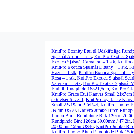
KnitPro Eternity Etui til Udskiftelige Run
Sjalsnål Arum – 1 stk
,
KnitPro Exotica Sjal
Exotica Sjalsnål Carnation – 1 stk
,
KnitPro 
KnitPro Exotica Sjalsnål Dittany – 1 stk
,
Kn
Hazel – 1 stk
,
KnitPro Exotica Sjalsnål Lily
Rosa – 1 stk
,
KnitPro Exotica Sjalsnål Scarl
Valerian – 1 stk
,
KnitPro Exotica Sjalsnål Vi
Etui til Rundpinde 16×21,5cm
,
KnitPro Glo
KnitPro Grace Etui Kanvas Small 21x7cm 
størrelser Str. 3-1
,
KnitPro Joy Taske Kanv
Small 22x19cm Blå/Rød
,
KnitPro Jumbo B
39.4in US50
,
KnitPro Jumbo Birch Rundpi
Jumbo Birch Rundpinde Birk 120cm 20,00
Rundpinde Birk 120cm 30,00mm / 47.2in
,
20,00mm / 59in US36
,
KnitPro Jumbo Bir
KnitPro Jumbo Birch Rundpinde Birk 150