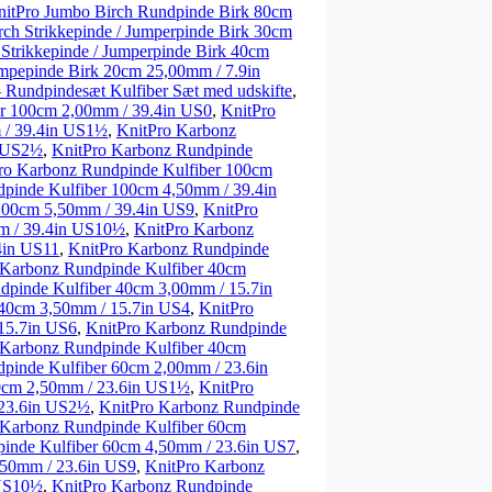
nitPro Jumbo Birch Rundpinde Birk 80cm
ch Strikkepinde / Jumperpinde Birk 30cm
Strikkepinde / Jumperpinde Birk 40cm
mpepinde Birk 20cm 25,00mm / 7.9in
 Rundpindesæt Kulfiber Sæt med udskifte
,
er 100cm 2,00mm / 39.4in US0
,
KnitPro
 / 39.4in US1½
,
KnitPro Karbonz
n US2½
,
KnitPro Karbonz Rundpinde
ro Karbonz Rundpinde Kulfiber 100cm
pinde Kulfiber 100cm 4,50mm / 39.4in
100cm 5,50mm / 39.4in US9
,
KnitPro
m / 39.4in US10½
,
KnitPro Karbonz
4in US11
,
KnitPro Karbonz Rundpinde
 Karbonz Rundpinde Kulfiber 40cm
dpinde Kulfiber 40cm 3,00mm / 15.7in
 40cm 3,50mm / 15.7in US4
,
KnitPro
15.7in US6
,
KnitPro Karbonz Rundpinde
 Karbonz Rundpinde Kulfiber 40cm
pinde Kulfiber 60cm 2,00mm / 23.6in
60cm 2,50mm / 23.6in US1½
,
KnitPro
 23.6in US2½
,
KnitPro Karbonz Rundpinde
 Karbonz Rundpinde Kulfiber 60cm
inde Kulfiber 60cm 4,50mm / 23.6in US7
,
,50mm / 23.6in US9
,
KnitPro Karbonz
 US10½
,
KnitPro Karbonz Rundpinde