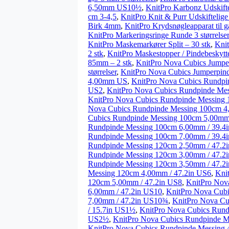
6,50mm US10½
,
KnitPro Karbonz Udskif
cm 3-4,5
,
KnitPro Knit & Purr Udskifteli
Birk 4mm
,
KnitPro Krydsnøgleapparat til g
KnitPro Markeringsringe Runde 3 størrelser
KnitPro Maskemarkører Split – 30 stk
,
Knit
2 stk
,
KnitPro Maskestopper / Pindebeskytt
85mm – 2 stk
,
KnitPro Nova Cubics Jumper
størrelser
,
KnitPro Nova Cubics Jumperpind
4,00mm US
,
KnitPro Nova Cubics Rundpi
US2
,
KnitPro Nova Cubics Rundpinde Me
KnitPro Nova Cubics Rundpinde Messing 
Nova Cubics Rundpinde Messing 100cm 4
Cubics Rundpinde Messing 100cm 5,00mm 
Rundpinde Messing 100cm 6,00mm / 39.4
Rundpinde Messing 100cm 7,00mm / 39.4
Rundpinde Messing 120cm 2,50mm / 47.2
Rundpinde Messing 120cm 3,00mm / 47.2
Rundpinde Messing 120cm 3,50mm / 47.2
Messing 120cm 4,00mm / 47.2in US6
,
Kni
120cm 5,00mm / 47.2in US8
,
KnitPro Nov
6,00mm / 47.2in US10
,
KnitPro Nova Cub
7,00mm / 47.2in US10¾
,
KnitPro Nova Cu
/ 15.7in US1½
,
KnitPro Nova Cubics Rund
US2½
,
KnitPro Nova Cubics Rundpinde M
KnitPro Nova Cubics Rundpinde Messing 