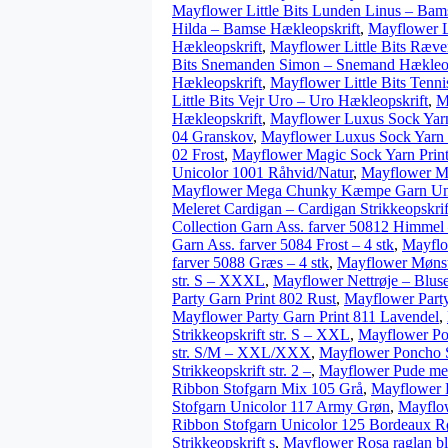
Mayflower Little Bits Lunden Linus – Bam
Hilda – Bamse Hækleopskrift
,
Mayflower Li
Hækleopskrift
,
Mayflower Little Bits Ræv
Bits Snemanden Simon – Snemand Hækleop
Hækleopskrift
,
Mayflower Little Bits Tenn
Little Bits Vejr Uro – Uro Hækleopskrift
,
M
Hækleopskrift
,
Mayflower Luxus Sock Yarn
04 Granskov
,
Mayflower Luxus Sock Yarn 
02 Frost
,
Mayflower Magic Sock Yarn Prin
Unicolor 1001 Råhvid/Natur
,
Mayflower M
Mayflower Mega Chunky Kæmpe Garn Uni
Meleret Cardigan – Cardigan Strikkeopskri
Collection Garn Ass. farver 50812 Himmel 
Garn Ass. farver 5084 Frost – 4 stk
,
Mayflo
farver 5088 Græs – 4 stk
,
Mayflower Mønster
str. S – XXXL
,
Mayflower Nettrøje – Bluse
Party Garn Print 802 Rust
,
Mayflower Party
Mayflower Party Garn Print 811 Lavendel
,
Strikkeopskrift str. S – XXL
,
Mayflower Pon
str. S/M – XXL/XXX
,
Mayflower Poncho Sw
Strikkeopskrift str. 2 –
,
Mayflower Pude med 
Ribbon Stofgarn Mix 105 Grå
,
Mayflower R
Stofgarn Unicolor 117 Army Grøn
,
Mayflow
Ribbon Stofgarn Unicolor 125 Bordeaux R
Strikkeopskrift s
,
Mayflower Rosa raglan bl