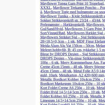
Mayflower Tonga Garn Print 10 Tropefugl
XXXL
,
Mayflower Trekantet Poncho – Po
å
,
Mayflower Trøje med hulmønster og snoni
Mayflower Tunika – Kjole Strikkeopskrift str
Sokker Strikkeopskrift str. 23/24 – 43/44
,
M
Perlemønster – Hækleopskrift
,
Mayflowers 
Gul/Sand/Hvid
,
Mayflowers 3 Garn Print 3
Sort/Vinrød/Rød
,
Mayflowers Hæklet Sjal –
Mayflowers Strikket Sjal – Sjal Strikkeopskr
28×18,5×0,3cm – 1 stk
,
MDF Figur Elefant
Meida Alum Alu Vat 150cm – 50cm
,
Melan
Meleret hobbyfilt, B: 45 cm, tykkelse 1,5 mm
Bleue by DROPS Design – Sjal Strikkeops
DROPS Design – Vin-nisse Strikkeopskrift
100g – 6 stk
,
Merry Kræmmerhuse Ass. Farv
Creme 45cm 15mm – 48 stk
,
Merry Stjerne
45cm 15mm – 48 stk
,
Metal Folie A5 0,14
guld, 10ark
,
Metalkarton, A2 420×600 mm, 
Metallic Bordkort Kobber 10x4cm 250g – 1
Bordkort Mørkegrøn 10x4cm 250g – 10 st
Kort Foldet Creme A6 250g – 10 stk
,
Metal
Foldet Hvid 14,5×14,5cm 250g – 10 stk
,
Me
Foldet Kobber A6 250g – 10 stk
,
Metallic 
Limegrøn 14,5×14,5cm 250g – 10 stk
,
Meta
Kort Foldet Lyseblå A6 250g – 10 stk
,
Meta