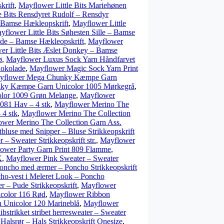
krift
,
Mayflower Little Bits Mariehønen
e Bits Rensdyret Rudolf – Rensdyr
 Bamse Hækleopskrift
,
Mayflower Little
yflower Little Bits Søhesten Sille – Bamse
lde – Bamse Hækleopskrift
,
Mayflower
er Little Bits Æslet Donkey – Bamse
ø
,
Mayflower Luxus Sock Yarn Håndfarvet
hokolade
,
Mayflower Magic Sock Yarn Print
yflower Mega Chunky Kæmpe Garn
ky Kæmpe Garn Unicolor 1005 Mørkegrå
,
lor 1009 Grøn Melange
,
Mayflower
081 Hav – 4 stk
,
Mayflower Merino The
 4 stk
,
Mayflower Merino The Collection
wer Merino The Collection Garn Ass.
bluse med Snipper – Bluse Strikkeopskrift
– Sweater Strikkeopskrift str.
,
Mayflower
ower Party Garn Print 809 Flamme
,
X
,
Mayflower Pink Sweater – Sweater
oncho med ærmer – Poncho Strikkeopskrift
o-vest i Meleret Look – Poncho
 – Pude Strikkeopskrift
,
Mayflower
color 116 Rød
,
Mayflower Ribbon
 Unicolor 120 Marineblå
,
Mayflower
strikket stribet herresweater – Sweater
Halsrør – Hals Strikkeopskrift Onesize
,