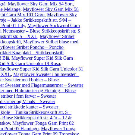
grå
,
Mayflower Sky Garn Mix 54 Sort
,
ne Melange
,
Mayflower Sky Garn Mix 58
ght Garn Mix 101 Grøn
,
Mayflower Sky
je – Jakke Strikkeopskrift str. S/M –
rint 01 Lily
,
Mayflower Sockwool Garn
Netmønster – Bluse Strikkeopskrift str. S
pskrift str. S – XXL
,
Mayflower Stribet
kkeopskrift
,
Mayflower Stribet bluse med
yflower Stribet Poncho – Poncho
ikket Knæplaid – Strikkeopskrift
8 Blå
,
Mayflower Super Kid Silk Garn
id Silk Garn Unicolor 19 Rosa
,
ayflower Super Kid Silk Garn Unicolor 31
– XXXL
,
Mayflower Sweater i hulmønster –
r Sweater med bobler – Bluse
er Sweater med Flagermusærmer – Sweater
er med Hulmønster og Fletning – Bluse
triber i fem farver – Sweater
 striber og V-hals – Sweater
ed strikkede kanter – Sweater
kjole – Tunika Strikkeopskrift str. S –
luse Strikkeopskrift str. 4 år – 12 år
,
nskov
,
Mayflower Tonga Garn Print 02
n Print 05 Flamingo
,
Mayflower Tonga
ayflower Tonga Garn Print 09 Tropeskov
,