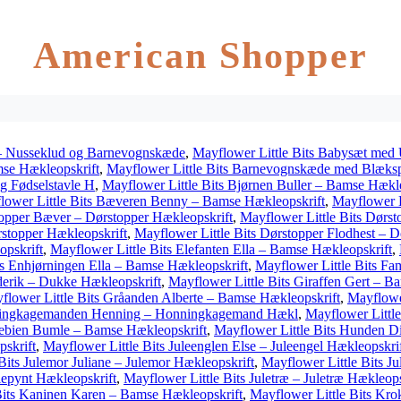
American Shopper
 – Nusseklud og Barnevognskæde
,
Mayflower Little Bits Babysæt med
mse Hækleopskrift
,
Mayflower Little Bits Barnevognskæde med Blæks
og Fødselstavle H
,
Mayflower Little Bits Bjørnen Buller – Bamse Hækle
lower Little Bits Bæveren Benny – Bamse Hækleopskrift
,
Mayflower L
topper Bæver – Dørstopper Hækleopskrift
,
Mayflower Little Bits Dørst
rstopper Hækleopskrift
,
Mayflower Little Bits Dørstopper Flodhest – D
opskrift
,
Mayflower Little Bits Elefanten Ella – Bamse Hækleopskrift
,
ts Enhjørningen Ella – Bamse Hækleopskrift
,
Mayflower Little Bits Fa
ederik – Dukke Hækleopskrift
,
Mayflower Little Bits Giraffen Gert – B
flower Little Bits Gråanden Alberte – Bamse Hækleopskrift
,
Mayflowe
nningkagemanden Henning – Honningkagemand Hækl
,
Mayflower Littl
lebien Bumle – Bamse Hækleopskrift
,
Mayflower Little Bits Hunden D
skrift
,
Mayflower Little Bits Juleenglen Else – Juleengel Hækleopskri
Bits Julemor Juliane – Julemor Hækleopskrift
,
Mayflower Little Bits 
ulepynt Hækleopskrift
,
Mayflower Little Bits Juletræ – Juletræ Hækleops
Bits Kaninen Karen – Bamse Hækleopskrift
,
Mayflower Little Bits Kro