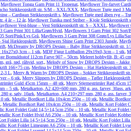
,
Mayflower Tonga Garn Print 11 Tropenat
,
Mayflower Tre-farvet Cardig
ncho Strikkeopskrift str. S/M – XXL/XXX
,
Mayflower Trøje med 3 Møns
ng – Cardigan Strikkeopskrift s
,
Mayflower Trøje med åben ryg – Trøj
. 4 år – 12 år
,
Mayflower Tunika med Striber – Kjole Strikkeopskrift 
ayflower Vest-bluse – Vest Strikkeopskrift str. S – XXXL
,
Mayflower 
3 Garn Print 301 Lilla/Grøn/Hvid
,
Mayflowers 3 Garn Print 302 Sort/
05 Sort/Pink/Lys Grå
,
Mayflowers 3 Garn Print 308 Grøn/Lys Lilla/Sa
 Sjal Hækleopskrift
,
Mayflowers Shine Garn Print 2303 Jungle
,
Mayfl
ift
,
McDreamy by DROPS Design – Baby Blue Strikkeopskrift str. 1/3
 16x27x0,3cm – 1 stk
,
MDF Figur Luftballon 29x19x0,3cm – 1 stk
,
M
ge Bomuldsstof 112cm Farve 907 – 50cm
,
Meleret hobbyfilt, B: 45 c
, grå, rød, råhvid, sort,
,
Melody of Snow by DROPS Design – Jakke S
krift 166×75 cm
,
Merlina by DROPS Design – Hat Hækleopskrift str. 3
 2-3 L
,
Merry & Warm by DROPS Design – Sokker Strikkeopskrift str.
er – 6 stk
,
Merry Slippers by DROPS Design – Tøfler Hækleopskrift s
strimler Guld 45cm 15mm – 48 stk
,
Merry Stjernestrimler Rød 45cm 1
mm – 5 stk
,
Metalkarton, A2 420×600 mm, 280 g, ass. farver, 30ass. ark
280 g, sølv, 10ark
,
Metalkarton, A4 210×297 mm, 280 g, ass. farver, 3
0 stk
,
Metallic Bordkort Lilla 10x4cm 250g – 10 stk
,
Metallic Bordkor
k
,
Metallic Bordkort Rød 10x4cm 250g – 10 stk
,
Metallic Kort Foldet 
lic Kort Foldet Guld 14,5×14,5cm 250g – 10 stk
,
Metallic Kort Foldet
tallic Kort Foldet Hvid A6 250g – 10 stk
,
Metallic Kort Foldet Kobbe
Kort Foldet Lilla 14,5×14,5cm 250g – 10 stk
,
Metallic Kort Foldet Lill
llic Kort Foldet Limegrøn A6 250g – 10 stk
,
Metallic Kort Foldet Lys
llic Kort Foldet Lyserød 14,5×14,5cm 250g – 10 stk
,
Metallic Kort Fo