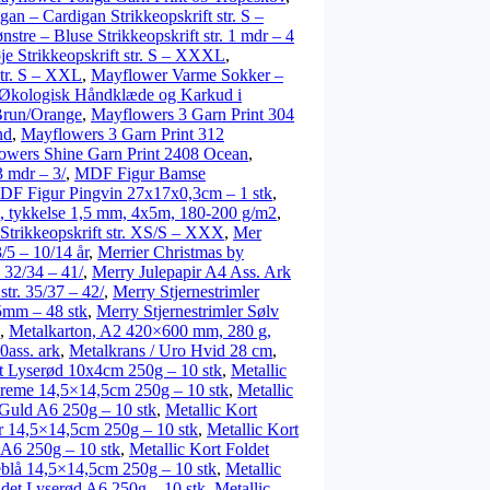
an – Cardigan Strikkeopskrift str. S –
tre – Bluse Strikkeopskrift str. 1 mdr – 4
e Strikkeopskrift str. S – XXXL
,
str. S – XXL
,
Mayflower Varme Sokker –
Økologisk Håndklæde og Karkud i
Brun/Orange
,
Mayflowers 3 Garn Print 304
nd
,
Mayflowers 3 Garn Print 312
owers Shine Garn Print 2408 Ocean
,
 mdr – 3/
,
MDF Figur Bamse
DF Figur Pingvin 27x17x0,3cm – 1 stk
,
m, tykkelse 1,5 mm, 4x5m, 180-200 g/m2
,
trikkeopskrift str. XS/S – XXX
,
Mer
/5 – 10/14 år
,
Merrier Christmas by
 32/34 – 41/
,
Merry Julepapir A4 Ass. Ark
tr. 35/37 – 42/
,
Merry Stjernestrimler
5mm – 48 stk
,
Merry Stjernestrimler Sølv
,
Metalkarton, A2 420×600 mm, 280 g,
0ass. ark
,
Metalkrans / Uro Hvid 28 cm
,
t Lyserød 10x4cm 250g – 10 stk
,
Metallic
Creme 14,5×14,5cm 250g – 10 stk
,
Metallic
 Guld A6 250g – 10 stk
,
Metallic Kort
r 14,5×14,5cm 250g – 10 stk
,
Metallic Kort
a A6 250g – 10 stk
,
Metallic Kort Foldet
eblå 14,5×14,5cm 250g – 10 stk
,
Metallic
ldet Lyserød A6 250g – 10 stk
,
Metallic