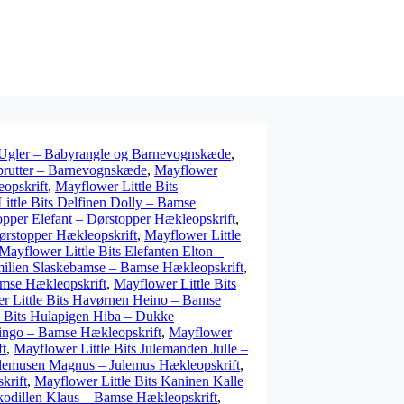
 Ugler – Babyrangle og Barnevognskæde
,
prutter – Barnevognskæde
,
Mayflower
opskrift
,
Mayflower Little Bits
ittle Bits Delfinen Dolly – Bamse
opper Elefant – Dørstopper Hækleopskrift
,
ørstopper Hækleopskrift
,
Mayflower Little
Mayflower Little Bits Elefanten Elton –
milien Slaskebamse – Bamse Hækleopskrift
,
amse Hækleopskrift
,
Mayflower Little Bits
r Little Bits Havørnen Heino – Bamse
e Bits Hulapigen Hiba – Dukke
ingo – Bamse Hækleopskrift
,
Mayflower
ft
,
Mayflower Little Bits Julemanden Julle –
Julemusen Magnus – Julemus Hækleopskrift
,
krift
,
Mayflower Little Bits Kaninen Kalle
kodillen Klaus – Bamse Hækleopskrift
,