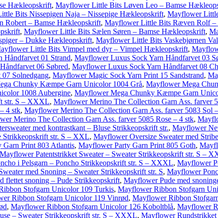
se Hækleopskrift
,
Mayflower Little Bits Løven Leo – Bamse Hækleops
ttle Bits Nissepigen Naja – Nissepige Hækleopskrift
,
Mayflower Littl
en Robert – Bamse Hækleopskrift
,
Mayflower Little Bits Ræven Rolf –
skrift
,
Mayflower Little Bits Sælen Søren – Bamse Hækleopskrift
,
Ma
ispiger – Dukke Hækleopskrift
,
Mayflower Little Bits Vaskebjørnen Va
ayflower Little Bits Vimpel med dyr – Vimpel Hækleopskrift
,
Mayflow
 Håndfarvet 01 Strand
,
Mayflower Luxus Sock Yarn Håndfarvet 03 S
Håndfarvet 06 Søbred
,
Mayflower Luxus Sock Yarn Håndfarvet 08 C
t 07 Solnedgang
,
Mayflower Magic Sock Yarn Print 15 Sandstrand
,
Ma
ega Chunky Kæmpe Garn Unicolor 1004 Grå
,
Mayflower Mega Chun
color 1008 Aubergine
,
Mayflower Mega Chunky Kæmpe Garn Unico
ft str. S – XXXL
,
Mayflower Merino The Collection Garn Ass. farver 5
– 4 stk
,
Mayflower Merino The Collection Garn Ass. farver 5083 Sol –
wer Merino The Collection Garn Ass. farver 5085 Rose – 4 stk
,
Mayflo
sweater med kontrastkant – Bluse Strikkeopskrift str.
,
Mayflower Net
 Strikkeopskrift str. S – XXL
,
Mayflower Oversize Sweater med Striber 
 Garn Print 803 Atlantis
,
Mayflower Party Garn Print 805 Goth
,
Mayfl
Mayflower Patentstrikket Sweater – Sweater Strikkeopskrift str. S – X
cho i Pelsgarn – Poncho Strikkeopskrift str. S – XXXL
,
Mayflower P
eater med Snoning – Sweater Strikkeopskrift str. S
,
Mayflower Ponch
flettet snoning – Pude Strikkeopskrift
,
Mayflower Pude med snoninger
ibbon Stofgarn Unicolor 109 Turkis
,
Mayflower Ribbon Stofgarn Uni
er Ribbon Stofgarn Unicolor 119 Vinrød
,
Mayflower Ribbon Stofgarn
ød
,
Mayflower Ribbon Stofgarn Unicolor 126 Koboltblå
,
Mayflower Rib
use – Sweater Strikkeopskrift str. S – XXXL
,
Mayflower Rundstrikket 