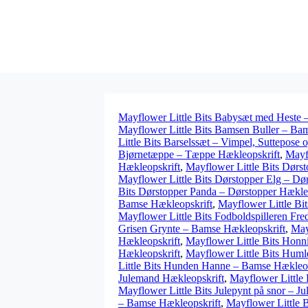
Mayflower Little Bits Babysæt med Heste
Mayflower Little Bits Bamsen Buller – Ba
Little Bits Barselssæt – Vimpel, Suttepose 
Bjørnetæppe – Tæppe Hækleopskrift
,
Mayf
Hækleopskrift
,
Mayflower Little Bits Dørs
Mayflower Little Bits Dørstopper Elg – Dø
Bits Dørstopper Panda – Dørstopper Hækle
Bamse Hækleopskrift
,
Mayflower Little Bi
Mayflower Little Bits Fodboldspilleren Fr
Grisen Grynte – Bamse Hækleopskrift
,
May
Hækleopskrift
,
Mayflower Little Bits Ho
Hækleopskrift
,
Mayflower Little Bits Hum
Little Bits Hunden Hanne – Bamse Hækleop
Julemand Hækleopskrift
,
Mayflower Little 
Mayflower Little Bits Julepynt på snor – J
– Bamse Hækleopskrift
,
Mayflower Little 