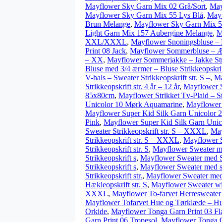
Mayflower Sky Garn Mix 02 Grå/Sort
,
May
Mayflower Sky Garn Mix 55 Lys Blå
,
Mayf
Brun Melange
,
Mayflower Sky Garn Mix 5
Light Garn Mix 157 Aubergine Melange
,
M
XXL/XXXL
,
Mayflower Snoningsbluse – Blu
Print 08 Jack
,
Mayflower Sommerbluse – Ær
– XX
,
Mayflower Sommerjakke – Jakke Str
Bluse med 3/4 ærmer – Bluse Strikkeopskrift
V-hals – Sweater Strikkeopskrift str. S –
,
Ma
Strikkeopskrift str. 4 år – 12 år
,
Mayflower S
85x80cm
,
Mayflower Strikket Tv-Plaid – S
Unicolor 10 Mørk Aquamarine
,
Mayflower 
Mayflower Super Kid Silk Garn Unicolor 
Pink
,
Mayflower Super Kid Silk Garn Unic
Sweater Strikkeopskrift str. S – XXXL
,
May
Strikkeopskrift str. S – XXXL
,
Mayflower S
Strikkeopskrift str. S
,
Mayflower Sweater me
Strikkeopskrift s
,
Mayflower Sweater med St
Strikkeopskrift s
,
Mayflower Sweater med st
Strikkeopskrift str.
,
Mayflower Sweater med s
Hækleopskrift str. S
,
Mayflower Sweater wit
XXXL
,
Mayflower To-farvet Herresweater 
Mayflower Tofarvet Hue og Tørklæde – Hue
Orkide
,
Mayflower Tonga Garn Print 03 F
Garn Print 06 Tropesol
,
Mayflower Tonga Ga