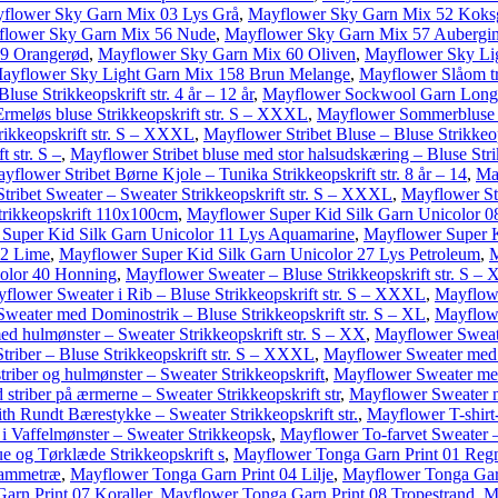
flower Sky Garn Mix 03 Lys Grå
,
Mayflower Sky Garn Mix 52 Koks
lower Sky Garn Mix 56 Nude
,
Mayflower Sky Garn Mix 57 Aubergi
9 Orangerød
,
Mayflower Sky Garn Mix 60 Oliven
,
Mayflower Sky Li
ayflower Sky Light Garn Mix 158 Brun Melange
,
Mayflower Slåom trø
se Strikkeopskrift str. 4 år – 12 år
,
Mayflower Sockwool Garn Long P
meløs bluse Strikkeopskrift str. S – XXXL
,
Mayflower Sommerbluse i 
ikkeopskrift str. S – XXXL
,
Mayflower Stribet Bluse – Bluse Strikkeo
 str. S –
,
Mayflower Stribet bluse med stor halsudskæring – Bluse Stri
yflower Stribet Børne Kjole – Tunika Strikkeopskrift str. 8 år – 14
,
Ma
tribet Sweater – Sweater Strikkeopskrift str. S – XXXL
,
Mayflower Str
trikkeopskrift 110x100cm
,
Mayflower Super Kid Silk Garn Unicolor 0
Super Kid Silk Garn Unicolor 11 Lys Aquamarine
,
Mayflower Super K
22 Lime
,
Mayflower Super Kid Silk Garn Unicolor 27 Lys Petroleum
,
M
olor 40 Honning
,
Mayflower Sweater – Bluse Strikkeopskrift str. S 
flower Sweater i Rib – Bluse Strikkeopskrift str. S – XXXL
,
Mayflowe
weater med Dominostrik – Bluse Strikkeopskrift str. S – XL
,
Mayflow
d hulmønster – Sweater Strikkeopskrift str. S – XX
,
Mayflower Sweat
riber – Bluse Strikkeopskrift str. S – XXXL
,
Mayflower Sweater med s
riber og hulmønster – Sweater Strikkeopskrift
,
Mayflower Sweater med
triber på ærmerne – Sweater Strikkeopskrift str
,
Mayflower Sweater m
h Rundt Bærestykke – Sweater Strikkeopskrift str.
,
Mayflower T-shirt-
i Vaffelmønster – Sweater Strikkeopsk
,
Mayflower To-farvet Sweater – B
 og Tørklæde Strikkeopskrift s
,
Mayflower Tonga Garn Print 01 Reg
lammetræ
,
Mayflower Tonga Garn Print 04 Lilje
,
Mayflower Tonga Gar
rn Print 07 Koraller
,
Mayflower Tonga Garn Print 08 Tropestrand
,
M