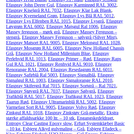
Efaspray John Deere Gul
,
Efaspray Karminrød RAL 3002
,
Efaspray Kiselgrå RAL 7032
,
Efaspray Klar Lak Blank
,
Efaspray Kverneland Grøn
,
Efaspray Lys Blå RAL 5012
,
Efaspray Lys Elfenben RAL 1015
,
Efaspray Lysgrå
,
Efaspray
Løvgrøn RAL 6002
,
Efaspray Majsgul Ral 1006
,
Efaspray
Massey ferguson – mørk grå
,
Efaspray Massey Ferguson –
stengrå
,
Efaspray Massey Ferguson – sølvgrå (Silver Mist)
,
Efaspray Matsort RAL 9005
,
Efaspray Melongul RAL 1028
,
Efaspray Mosgrøn RAL 6005
,
Efaspray New Holland Chassis
Grå
,
Efaspray New Holland Millenium Blue
,
Efaspray
Perlehvid RAL 1013
,
Efaspray Primer – Rød
,
Efaspray Raps
Gul RAL 1021
,
Efaspray Renhvid RAL 9010
,
Efaspray
Renorange RAL 2004
,
Efaspray Resedagrøn RAL 6011
,
Efaspray Safirblå Ral 5003
,
Efaspray Signalblå
,
Efaspray
Signalgul RAL 1003
,
Efaspray Signalorange RAL 2010
,
Efaspray Skifergrå Ral 7015
,
Efaspray Sortgrå – Ral 7021
,
Efaspray Støvgrå RAL 7037
,
Efaspray Sølvgrå
,
Efaspray
Trafikblå RAL 5017
,
Efaspray Trafikgul RAL 1023
,
Efaspray
Taarup Rød
,
Efaspray Ultramarinblå RAL 5002
,
Efaspray
Varmefast Sort RAL 9005
,
Efaspray Volvo Rød
,
Efaspray
Zinkgul RAL 1018
,
Efaspray Zinkstøv Grå-metallic
,
Ekstra
stærke affaldssække 100 ltr. – 10 stk
,
Engangskedeldragt
,
Entropy Clear Casting Epoxy slow
,
Erfurt Systemklæber Basic
– 10 kg
,
Esbjerg Alkyd gulvmaling – Grå
,
Esbjerg Efadeck –