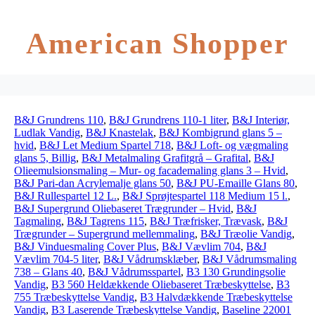
American Shopper
B&J Grundrens 110
,
B&J Grundrens 110-1 liter
,
B&J Interiør,
Ludlak Vandig
,
B&J Knastelak
,
B&J Kombigrund glans 5 –
hvid
,
B&J Let Medium Spartel 718
,
B&J Loft- og vægmaling
glans 5, Billig
,
B&J Metalmaling Grafitgrå – Grafital
,
B&J
Olieemulsionsmaling – Mur- og facademaling glans 3 – Hvid
,
B&J Pari-dan Acrylemalje glans 50
,
B&J PU-Emaille Glans 80
,
B&J Rullespartel 12 L.
,
B&J Sprøjtespartel 118 Medium 15 l.
,
B&J Supergrund Oliebaseret Trægrunder – Hvid
,
B&J
Tagmaling
,
B&J Tagrens 115
,
B&J Træfrisker, Trævask
,
B&J
Trægrunder – Supergrund mellemmaling
,
B&J Træolie Vandig
,
B&J Vinduesmaling Cover Plus
,
B&J Vævlim 704
,
B&J
Vævlim 704-5 liter
,
B&J Vådrumsklæber
,
B&J Vådrumsmaling
738 – Glans 40
,
B&J Vådrumsspartel
,
B3 130 Grundingsolie
Vandig
,
B3 560 Heldækkende Oliebaseret Træbeskyttelse
,
B3
755 Træbeskyttelse Vandig
,
B3 Halvdækkende Træbeskyttelse
Vandig
,
B3 Laserende Træbeskyttelse Vandig
,
Baseline 22001