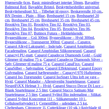
Hjørnerulle 6cm
,
Basic minirullesæt interiør 50mm
,
Bayadére
Balmoral Red
,
Bayadére Bristol
,
Beskyttelsesbriller universal
,
Beskyttelsesdragt XL – Tilbehør til epoxy
,
Beskærerulle 10 cm.
,
BN Denim – Plain – Blue
,
Bredspartel 15 cm
,
Bredspartel 20
cm
,
Bredspartel 25 cm
,
Bredspartel 35 cm
,
Bredspartel 45 cm
,
Brooklyn Tins 01
,
Brooklyn Tins 02
,
Brooklyn Tins 03
,
Brooklyn Tins 04
,
Brooklyn Tins 05
,
Brooklyn Tins 06
,
Brooklyn Tins 07
,
Butinox Futura – Heldækkende
,
Byggesilikone – Grå 300ml
,
Byggesilikone – Hvid 300ml
,
Byggesilikone – Transparent 300ml
,
Caparol – Capatox
,
Caparol Alkyd Lakspartel – Inde/ude
,
Caparol Amphisilan
Facademaling
,
Caparol Amphisilan Silikonegrund
,
Caparol
Capacryl PU-matt
,
Caparol Capadecor Diamonds Gold – Guld
Glimmer til maling 75 g
,
Caparol Capadecor Diamonds Silver –
Sølv Glimmer til maling 75 g
,
Caparol CapaFixx
,
Caparol
CapaSilber – Sølvmaling
,
Caparol Effektgrund
,
Caparol Epoxy
Gulvmaling
,
Caparol hæftegrunder – Capacryl 970 Haftprimer
,
Caparol Iso Trægrunder
,
Caparol IsoSpær Ultra loft og væg –
Hvid
,
Caparol Matador – Allergivenlig Spartelmasse
,
Caparol
NespriFiXX Helmat 3 – Hvid
,
Caparol Stucco Decor Di Luce –
Blank Spartelmasse 2,5 liter
,
Caparol Stucco Satinato Mat
Spartelmasse 2,5 liter
,
Caparol Sylitol Bio indemaling – Silikat
,
Caparol Sylitol Koncentrat 111 – Silikatgrunder 10 l.
,
Cellulosefortynder1 l
,
Cementfiller – udendørs 2,5 kg
,
Cheltenham
,
Citronsyre 1l
,
Cutterklinge (10 stk.) (knivblade til