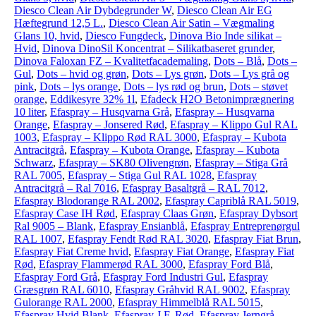
Diesco Clean Air Dybdegrunder W
,
Diesco Clean Air EG
Hæftegrund 12,5 L.
,
Diesco Clean Air Satin – Vægmaling
Glans 10, hvid
,
Diesco Fungdeck
,
Dinova Bio Inde silikat –
Hvid
,
Dinova DinoSil Koncentrat – Silikatbaseret grunder
,
Dinova Faloxan FZ – Kvalitetfacademaling
,
Dots – Blå
,
Dots –
Gul
,
Dots – hvid og grøn
,
Dots – Lys grøn
,
Dots – Lys grå og
pink
,
Dots – lys orange
,
Dots – lys rød og brun
,
Dots – støvet
orange
,
Eddikesyre 32% 1l
,
Efadeck H2O Betonimprægnering
10 liter
,
Efaspray – Husqvarna Grå
,
Efaspray – Husqvarna
Orange
,
Efaspray – Jonsered Rød
,
Efaspray – Klippo Gul RAL
1003
,
Efaspray – Klippo Rød RAL 3000
,
Efaspray – Kubota
Antracitgrå
,
Efaspray – Kubota Orange
,
Efaspray – Kubota
Schwarz
,
Efaspray – SK80 Olivengrøn
,
Efaspray – Stiga Grå
RAL 7005
,
Efaspray – Stiga Gul RAL 1028
,
Efaspray
Antracitgrå – Ral 7016
,
Efaspray Basaltgrå – RAL 7012
,
Efaspray Blodorange RAL 2002
,
Efaspray Capriblå RAL 5019
,
Efaspray Case IH Rød
,
Efaspray Claas Grøn
,
Efaspray Dybsort
Ral 9005 – Blank
,
Efaspray Ensianblå
,
Efaspray Entreprenørgul
RAL 1007
,
Efaspray Fendt Rød RAL 3020
,
Efaspray Fiat Brun
,
Efaspray Fiat Creme hvid
,
Efaspray Fiat Orange
,
Efaspray Fiat
Rød
,
Efaspray Flammerød RAL 3000
,
Efaspray Ford Blå
,
Efaspray Ford Grå
,
Efaspray Ford Industri Gul
,
Efaspray
Græsgrøn RAL 6010
,
Efaspray Gråhvid RAL 9002
,
Efaspray
Gulorange RAL 2000
,
Efaspray Himmelblå RAL 5015
,
Efaspray Hvid Blank
,
Efaspray J.F. Rød
,
Efaspray Jerngrå
,