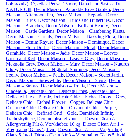
hobbykniv)
,
Cykellak Pensel 15 mm
,
Dana Lim Plastisk Træ
NATUR 638
,
Decor Maison – Adorable Rose Garden
,
Decor
Maison – Afternoon Tea
,
Decor Maison – Begonia
,
Decor
Maison – Birds
,
Decor Maison – Birds and Butterflies
,
Decor
Maison – Branches
,
Decor Maison – Brilliant Beauty
,
Decor
Maison – Castle Gardens
,
Decor Maison – Clambering Plants
,
Decor Maison – Clouds
,
Decor Maison – Dazzling Flora
,
Decor
Maison – Denim Rayure
,
Decor Maison – Dominique
,
Decor
Maison – Fleur De Lis
,
Decor Maison – Floral
,
Decor Maison –
Grimhilde
,
Decor Maison – Jadis
,
Decor Maison – Leaves
Green and Red
,
Decor Maison – Leaves Grey
,
Decor Maison –
Magnolia Grey
,
Decor Maison – Mary
,
Decor Maison – Natures
Glory
,
Decor Maison – Nightfall Shimmer
,
Decor Maison –
Peony
,
Decor Maison – Petals
,
Decor Maison – Secret Jardin
,
Decor Maison – Snowwhite
,
Decor Maison – Stems
,
Decor
Maison – Straws
,
Decor Maison – Trellis
,
Decor Masion –
Cinderella
,
Delicate Chic – Delicate Lines
,
Delicate Chic –
Delicate Lines – Purple
,
Delicate Chic – Etched Drops – Grey
,
Delicate Chic – Etched Flower – Copper
,
Delicate Chic –
Ornament Chic
,
Delicate Chic – Ornament Chic – Purple
,
Delicate Chic – Refined Grid – Gold
,
Demidekk Infinity
Træbeskyttelse
,
Demineraliseret vand 1l
,
Diesco Clean Air –
Allergivenlig Filt & Vævklæber, 16 kg
,
Diesco Clean Air 1 –
Vægmaling Glans 5, hvid
,
Diesco Clean Air 2 – Vægmaling
Glans 5, hvid
,
Diesco Clean Air 3 – Vægmaling Glans 5, hvid
,