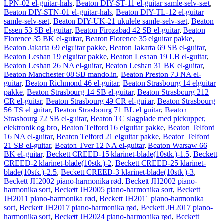
LPN-02 el-guitar-hals
,
Beaton DIY-ST-11 el-guitar samle-selv-sæt
,
Beaton DIY-STN-01 el-guitar-hals
,
Beaton DIY-TL-12 el-guitar
samle-selv-sæt
,
Beaton DIY-UK-21 ukulele samle-selv-sæt
,
Beaton
Essen 53 SB el-guitar
,
Beaton Firozabad 42 SB el-guitar
,
Beaton
Florence 35 BK el-guitar
,
Beaton Florence 35 elguitar pakke
,
Beaton Jakarta 69 elguitar pakke
,
Beaton Jakarta 69 SB el-guitar
,
Beaton Leshan 19 elguitar pakke
,
Beaton Leshan 19 LB el-guitar
,
Beaton Leshan 26 NA el-guitar
,
Beaton Leshan 31 BK el-guitar
,
Beaton Manchester 08 SB mandolin
,
Beaton Preston 73 NA el-
guitar
,
Beaton Richmond 46 el-guitar
,
Beaton Strasbourg 14 elguitar
pakke
,
Beaton Strasbourg 14 SB el-guitar
,
Beaton Strasbourg 212
CR el-guitar
,
Beaton Strasbourg 49 CR el-guitar
,
Beaton Strasbourg
56 TS el-guitar
,
Beaton Strasbourg 71 BL el-guitar
,
Beaton
Strasbourg 72 SB el-guitar
,
Beaton TC slagplade med pickupper,
elektronik og bro
,
Beaton Telford 16 elguitar pakke
,
Beaton Telford
16 NA el-guitar
,
Beaton Telford 21 elguitar pakke
,
Beaton Telford
21 SB el-guitar
,
Beaton Tver 12 NA el-guitar
,
Beaton Warsaw 66
BK el-guitar
,
Beckett CREED-15 klarinet-blade(10stk.)-1.5
,
Beckett
CREED-2 klarinet-blade(10stk.)-2
,
Beckett CREED-25 klarinet-
blade(10stk.)-2.5
,
Beckett CREED-3 klarinet-blade(10stk.)-3
,
Beckett JH2002 piano-harmonika rød
,
Beckett JH2002 piano-
harmonika sort
,
Beckett JH2005 piano-harmonika sort
,
Beckett
JH2011 piano-harmonika rød
,
Beckett JH2011 piano-harmonika
sort
,
Beckett JH2017 piano-harmonika rød
,
Beckett JH2017 piano-
harmonika sort
,
Beckett JH2024 piano-harmonika rød
,
Beckett