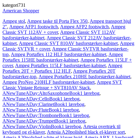
kategori731
American Shopper
Ampeg stol
,
Ampeg taske til Porta Flex 350
,
Ampeg transport hjul
2″
,
Ampeg AFP1 footswitch
,
Ampeg AFP2 footswitch
,
Ampeg
Classic SVT 112AV + cover
,
Ampeg Classic SVT 112AV
basforstærker-kabinet
,
Ampeg Classic SVT 212AV basforstærker-
kabinet
,
Ampeg Classic SVT 810AV basforstærker-kabinet
,
Ampeg
Classic SVTVR + cover
,
Ampeg Classic SVTVR basforstærker-
top
,
Ampeg Portaflex 112 HLF basforstærker-kabinet
,
Ampeg
Portaflex 115HE basforstærker-kabinet
,
Ampeg Portaflex 115LF +
cover
,
Ampeg Portaflex 115LF basforstærker-kabinet
,
Ampeg
Portaflex 20T + Portaflex 112 HLF
,
Ampeg Portaflex 20T
basforstærker-top
,
Ampeg Portaflex 210HE basforstærker-kabinet
,
Ampeg ProNeo 210HLF basforstærker-kabinet
,
Ampeg SVT
Classic Vintage Reissue + SVT810AV Stack
,
ANewTuneADay:AltoSaxophoneBook1 lærebog
,
ANewTuneADay:CelloBook1 lærebog
,
ANewTuneADay:ClarinetBook1 lærebog
,
ANewTuneADay:FluteBook1 lærebog
,
ANewTuneADay:TromboneBook1 lærebog
,
ANewTuneADay:TrumpetBook1 lærebog
,
ANewTuneADay:ViolinBook1 lærebog
,
Artesia overtræk til
keyboard og el-klaver
,
Artesia A20polished black el-klaver sort
,
Artesia A20polished white el-klaver hvid
,
Artesia ABX-1 keyboard-