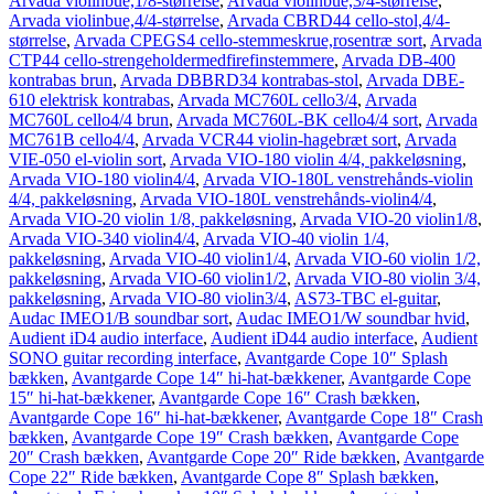
Arvada violinbue,1/8-størrelse
,
Arvada violinbue,3/4-størrelse
,
Arvada violinbue,4/4-størrelse
,
Arvada CBRD44 cello-stol,4/4-
størrelse
,
Arvada CPEGS4 cello-stemmeskrue,rosentræ sort
,
Arvada
CTP44 cello-strengeholdermedfirefinstemmere
,
Arvada DB-400
kontrabas brun
,
Arvada DBBRD34 kontrabas-stol
,
Arvada DBE-
610 elektrisk kontrabas
,
Arvada MC760L cello3/4
,
Arvada
MC760L cello4/4 brun
,
Arvada MC760L-BK cello4/4 sort
,
Arvada
MC761B cello4/4
,
Arvada VCR44 violin-hagebræt sort
,
Arvada
VIE-050 el-violin sort
,
Arvada VIO-180 violin 4/4, pakkeløsning
,
Arvada VIO-180 violin4/4
,
Arvada VIO-180L venstrehånds-violin
4/4, pakkeløsning
,
Arvada VIO-180L venstrehånds-violin4/4
,
Arvada VIO-20 violin 1/8, pakkeløsning
,
Arvada VIO-20 violin1/8
,
Arvada VIO-340 violin4/4
,
Arvada VIO-40 violin 1/4,
pakkeløsning
,
Arvada VIO-40 violin1/4
,
Arvada VIO-60 violin 1/2,
pakkeløsning
,
Arvada VIO-60 violin1/2
,
Arvada VIO-80 violin 3/4,
pakkeløsning
,
Arvada VIO-80 violin3/4
,
AS73-TBC el-guitar
,
Audac IMEO1/B soundbar sort
,
Audac IMEO1/W soundbar hvid
,
Audient iD4 audio interface
,
Audient iD44 audio interface
,
Audient
SONO guitar recording interface
,
Avantgarde Cope 10″ Splash
bækken
,
Avantgarde Cope 14″ hi-hat-bækkener
,
Avantgarde Cope
15″ hi-hat-bækkener
,
Avantgarde Cope 16″ Crash bækken
,
Avantgarde Cope 16″ hi-hat-bækkener
,
Avantgarde Cope 18″ Crash
bækken
,
Avantgarde Cope 19″ Crash bækken
,
Avantgarde Cope
20″ Crash bækken
,
Avantgarde Cope 20″ Ride bækken
,
Avantgarde
Cope 22″ Ride bækken
,
Avantgarde Cope 8″ Splash bækken
,