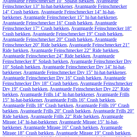
Avantgarde Feinschmecker 10″ Splash bækken
,
Avantgarde
Feinschmecker 13″ hi-hat-bækkener
,
Avantgarde Feinschmecker
14″ Crash bækken
,
Avantgarde Feinschmecker 14″ hi-hat-
bækkener
,
Avantgarde Feinschmecker 15″ hi-hat-bækkener
,
Avantgarde Feinschmecker 16″ Crash bækken
,
Avantgarde
Feinschmecker 17″ Crash bækken
,
Avantgarde Feinschmecker 18″
Crash bækken
,
Avantgarde Feinschmecker 19″ Crash bækken
,
Avantgarde Feinschmecker 20″ Crash bækken
,
Avantgarde
Feinschmecker 20″ Ride bækken
,
Avantgarde Feinschmecker 21″
Ride bækken
,
Avantgarde Feinschmecker 22″ Ride bækken
,
Avantgarde Feinschmecker 24″ Ride bækken
,
Avantgarde
Feinschmecker 8″ Splash bækken
,
Avantgarde Feinschmecker Dry
10″ Splash bækken
,
Avantgarde Feinschmecker Dry 14″ hi-hat-
bækkener
,
Avantgarde Feinschmecker Dry 15″ hi-hat-bækkener
,
Avantgarde Feinschmecker Dry 16″ Crash bækken
,
Avantgarde
Feinschmecker Dry 18″ Crash bækken
,
Avantgarde Feinschmecker
Dry 19″ Crash bækken
,
Avantgarde Feinschmecker Dry 22″ Ride
bækken
,
Avantgarde Frills 14″ hi-hat-bækkener
,
Avantgarde Frills
15″ hi-hat-bækkener
,
Avantgarde Frills 16″ Crash bækken
,
Avantgarde Frills 18″ Crash bækken
,
Avantgarde Frills 19″ Crash
bækken
,
Avantgarde Frills 20″ Crash bækken
,
Avantgarde Frills 20″
Ride bækken
,
Avantgarde Frills 22″ Ride bækken
,
Avantgarde
Mirage 14″ hi-hat-bækkener
,
Avantgarde Mirage 15″ hi-hat-
bækkener
,
Avantgarde Mirage 16″ Crash bækken
,
Avantgarde
Mirage 18″ Crash bækken
,
Avantgarde Mirage 19″ Crash bækken
,