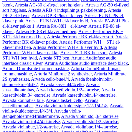
bænk
,
Artesia AG-30 el-flygel sort højglans
,
Artesia AG-50 el-flygel
sort højglans
,
Artesia ARB-4 indspilnings-pakkeløsning
,
Artesia
DP-2 el-klaver
,
Artesia DP-3 Plus el-klaver
,
Artesia FUN1-PK el-
klaver pink
,
Artesia FUN1-WH el-klaver hvid
,
Artesia PA-88H Plus
el-klaver pakke 1
,
Artesia PA-88H+ el-klaver
,
Artesia PE-88 el-
klaver
,
Artesia PE-88 el-klaver med ben
,
Artesia Performer BK +
ST1 el-klaver med ben
,
Artesia Performer BK el-klaver sort
,
Artesia
Performer BK elklaver pakke
,
Artesia Performer WH + ST1 el-
klaver med ben
,
Artesia Performer WH el-klaver hvid
,
Artesia
Performer WH elklaver pakke
,
Artesia ST1 BK ben sort
,
Artesia
ST1 WH ben hvid
,
Artesia ST2 ben
,
Arturia Audiofuse audio
interface classic silver
,
Arturia Audiofuse audio interface deep black
,
Arturia DrumBrute trommemaskine
,
Arturia DrumBrute-Impact
trommemaskine
,
Arturia Minibrute 2 synthesizer
,
Arturia Minibrute
2S synthesizer
,
Arvada cello-bue4/4
,
Arvada ibenholtviolin-
stemmeskrue(4stk.)
,
Arvada kassetil4/4cello
,
Arvada
kassetilkontrabas
,
Arvada kassetilviolin,1/2-størrelse
,
Arvada
kassetilviolin,3/4-størrelse
,
Arvada kassetilviolin,4/4-størrelse
,
Arvada kontrabas-bue
,
Arvada tasketilcello
,
Arvada
tasketilkontrabas
,
Arvada violin-skulderstøtte,1/2-1/4-1/8
,
Arvada
violin-skulderstøtte,4/4-3/4
,
Arvada violin-
stengeholdermed4finstemmere
,
Arvada violin-stol,3/4-størrelse
,
Arvada violin-stol,4/4-størrelse
,
Arvada violin-stol1/2-størrelse
,
Arvada violinbue,1/2-størrelse
,
Arvada violinbue,1/4-størrelse
,