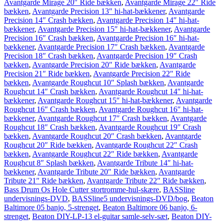
Avantgarde Mirage 20″ Ride bækken
,
Avantgarde Mirage 22″ Ride
bækken
,
Avantgarde Precision 13″ hi-hat-bækkener
,
Avantgarde
Precision 14″ Crash bækken
,
Avantgarde Precision 14″ hi-hat-
bækkener
,
Avantgarde Precision 15″ hi-hat-bækkener
,
Avantgarde
Precision 16″ Crash bækken
,
Avantgarde Precision 16″ hi-hat-
bækkener
,
Avantgarde Precision 17″ Crash bækken
,
Avantgarde
Precision 18″ Crash bækken
,
Avantgarde Precision 19″ Crash
bækken
,
Avantgarde Precision 20″ Ride bækken
,
Avantgarde
Precision 21″ Ride bækken
,
Avantgarde Precision 22″ Ride
bækken
,
Avantgarde Roughcut 10″ Splash bækken
,
Avantgarde
Roughcut 14″ Crash bækken
,
Avantgarde Roughcut 14″ hi-hat-
bækkener
,
Avantgarde Roughcut 15″ hi-hat-bækkener
,
Avantgarde
Roughcut 16″ Crash bækken
,
Avantgarde Roughcut 16″ hi-hat-
bækkener
,
Avantgarde Roughcut 17″ Crash bækken
,
Avantgarde
Roughcut 18″ Crash bækken
,
Avantgarde Roughcut 19″ Crash
bækken
,
Avantgarde Roughcut 20″ Crash bækken
,
Avantgarde
Roughcut 20″ Ride bækken
,
Avantgarde Roughcut 22″ Crash
bækken
,
Avantgarde Roughcut 22″ Ride bækken
,
Avantgarde
Roughcut 8″ Splash bækken
,
Avantgarde Tribute 14″ hi-hat-
bækkener
,
Avantgarde Tribute 20″ Ride bækken
,
Avantgarde
Tribute 21″ Ride bækken
,
Avantgarde Tribute 22″ Ride bækken
,
Bass Drum Os Hole Cutter stortromme-hul-skære
,
BASSline
undervisnings-DVD
,
BASSline5 undervisnings-DVD/bog
,
Beaton
Baltimore 05 banjo, 5-strenget
,
Beaton Baltimore 06 banjo, 6-
strenget
,
Beaton DIY-LP-13 el-guitar samle-selv-sæt
,
Beaton DIY-