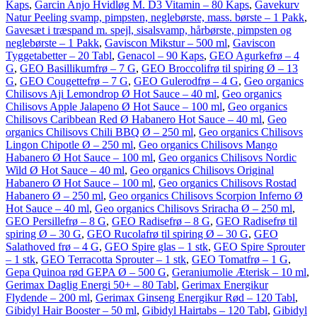
Kaps
,
Garcin Anjo Hvidløg M. D3 Vitamin – 80 Kaps
,
Gavekurv
Natur Peeling svamp, pimpsten, neglebørste, mass. børste – 1 Pakk
,
Gavesæt i træspand m. spejl, sisalsvamp, hårbørste, pimpsten og
neglebørste – 1 Pakk
,
Gaviscon Mikstur – 500 ml
,
Gaviscon
Tyggetabetter – 20 Tabl
,
Genacol – 90 Kaps
,
GEO Agurkefrø – 4
G
,
GEO Basillikumfrø – 7 G
,
GEO Broccolifrø til spiring Ø – 13
G
,
GEO Cougettefrø – 7 G
,
GEO Gulerodfrø – 4 G
,
Geo organics
Chilisovs Aji Lemondrop Ø Hot Sauce – 40 ml
,
Geo organics
Chilisovs Apple Jalapeno Ø Hot Sauce – 100 ml
,
Geo organics
Chilisovs Caribbean Red Ø Habanero Hot Sauce – 40 ml
,
Geo
organics Chilisovs Chili BBQ Ø – 250 ml
,
Geo organics Chilisovs
Lingon Chipotle Ø – 250 ml
,
Geo organics Chilisovs Mango
Habanero Ø Hot Sauce – 100 ml
,
Geo organics Chilisovs Nordic
Wild Ø Hot Sauce – 40 ml
,
Geo organics Chilisovs Original
Habanero Ø Hot Sauce – 100 ml
,
Geo organics Chilisovs Rostad
Habanero Ø – 250 ml
,
Geo organics Chilisovs Scorpion Inferno Ø
Hot Sauce – 40 ml
,
Geo organics Chilisovs Sriracha Ø – 250 ml
,
GEO Persillefrø – 8 G
,
GEO Radisefrø – 8 G
,
GEO Radisefrø til
spiring Ø – 30 G
,
GEO Rucolafrø til spiring Ø – 30 G
,
GEO
Salathoved frø – 4 G
,
GEO Spire glas – 1 stk
,
GEO Spire Sprouter
– 1 stk
,
GEO Terracotta Sprouter – 1 stk
,
GEO Tomatfrø – 1 G
,
Gepa Quinoa rød GEPA Ø – 500 G
,
Geraniumolie Æterisk – 10 ml
,
Gerimax Daglig Energi 50+ – 80 Tabl
,
Gerimax Energikur
Flydende – 200 ml
,
Gerimax Ginseng Energikur Rød – 120 Tabl
,
Gibidyl Hair Booster – 50 ml
,
Gibidyl Hairtabs – 120 Tabl
,
Gibidyl