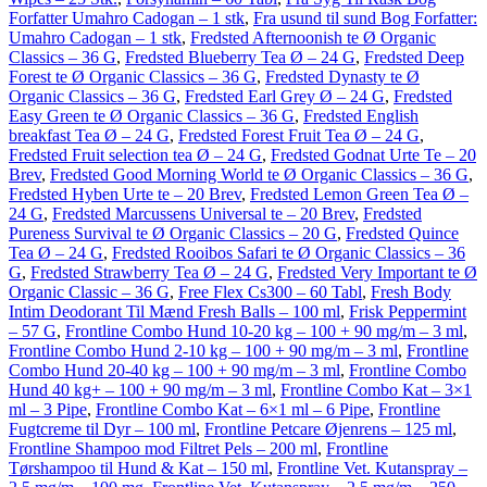
Forfatter Umahro Cadogan – 1 stk
,
Fra usund til sund Bog Forfatter:
Umahro Cadogan – 1 stk
,
Fredsted Afternoonish te Ø Organic
Classics – 36 G
,
Fredsted Blueberry Tea Ø – 24 G
,
Fredsted Deep
Forest te Ø Organic Classics – 36 G
,
Fredsted Dynasty te Ø
Organic Classics – 36 G
,
Fredsted Earl Grey Ø – 24 G
,
Fredsted
Easy Green te Ø Organic Classics – 36 G
,
Fredsted English
breakfast Tea Ø – 24 G
,
Fredsted Forest Fruit Tea Ø – 24 G
,
Fredsted Fruit selection tea Ø – 24 G
,
Fredsted Godnat Urte Te – 20
Brev
,
Fredsted Good Morning World te Ø Organic Classics – 36 G
,
Fredsted Hyben Urte te – 20 Brev
,
Fredsted Lemon Green Tea Ø –
24 G
,
Fredsted Marcussens Universal te – 20 Brev
,
Fredsted
Pureness Survival te Ø Organic Classics – 20 G
,
Fredsted Quince
Tea Ø – 24 G
,
Fredsted Rooibos Safari te Ø Organic Classics – 36
G
,
Fredsted Strawberry Tea Ø – 24 G
,
Fredsted Very Important te Ø
Organic Classic – 36 G
,
Free Flex Cs300 – 60 Tabl
,
Fresh Body
Intim Deodorant Til Mænd Fresh Balls – 100 ml
,
Frisk Peppermint
– 57 G
,
Frontline Combo Hund 10-20 kg – 100 + 90 mg/m – 3 ml
,
Frontline Combo Hund 2-10 kg – 100 + 90 mg/m – 3 ml
,
Frontline
Combo Hund 20-40 kg – 100 + 90 mg/m – 3 ml
,
Frontline Combo
Hund 40 kg+ – 100 + 90 mg/m – 3 ml
,
Frontline Combo Kat – 3×1
ml – 3 Pipe
,
Frontline Combo Kat – 6×1 ml – 6 Pipe
,
Frontline
Fugtcreme til Dyr – 100 ml
,
Frontline Petcare Øjenrens – 125 ml
,
Frontline Shampoo mod Filtret Pels – 200 ml
,
Frontline
Tørshampoo til Hund & Kat – 150 ml
,
Frontline Vet. Kutanspray –