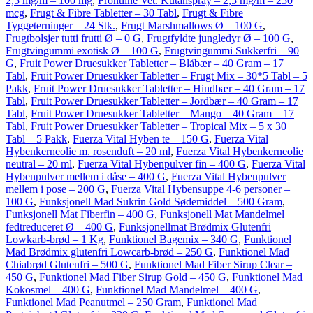
2,5 mg/m – 100 mg
,
Frontline Vet. Kutanspray – 2,5 mg/m – 250
mcg
,
Frugt & Fibre Tabletter – 30 Tabl
,
Frugt & Fibre
Tyggeterninger – 24 Stk.
,
Frugt Marshmallows Ø – 100 G
,
Frugtbolsjer tutti frutti Ø – 0 G
,
Frugtfyldte jungledyr Ø – 100 G
,
Frugtvingummi exotisk Ø – 100 G
,
Frugtvingummi Sukkerfri – 90
G
,
Fruit Power Druesukker Tabletter – Blåbær – 40 Gram – 17
Tabl
,
Fruit Power Druesukker Tabletter – Frugt Mix – 30*5 Tabl – 5
Pakk
,
Fruit Power Druesukker Tabletter – Hindbær – 40 Gram – 17
Tabl
,
Fruit Power Druesukker Tabletter – Jordbær – 40 Gram – 17
Tabl
,
Fruit Power Druesukker Tabletter – Mango – 40 Gram – 17
Tabl
,
Fruit Power Druesukker Tabletter – Tropical Mix – 5 x 30
Tabl – 5 Pakk
,
Fuerza Vital Hyben te – 150 G
,
Fuerza Vital
Hybenkerneolie m. rosenduft – 20 ml
,
Fuerza Vital Hybenkerneolie
neutral – 20 ml
,
Fuerza Vital Hybenpulver fin – 400 G
,
Fuerza Vital
Hybenpulver mellem i dåse – 400 G
,
Fuerza Vital Hybenpulver
mellem i pose – 200 G
,
Fuerza Vital Hybensuppe 4-6 personer –
100 G
,
Funksjonell Mad Sukrin Gold Sødemiddel – 500 Gram
,
Funksjonell Mat Fiberfin – 400 G
,
Funksjonell Mat Mandelmel
fedtreduceret Ø – 400 G
,
Funksjonellmat Brødmix Glutenfri
Lowkarb-brød – 1 Kg
,
Funktionel Bagemix – 340 G
,
Funktionel
Mad Brødmix glutenfri Lowcarb-brød – 250 G
,
Funktionel Mad
Chiabrød Glutenfri – 500 G
,
Funktionel Mad Fiber Sirup Clear –
450 G
,
Funktionel Mad Fiber Sirup Gold – 450 G
,
Funktionel Mad
Kokosmel – 400 G
,
Funktionel Mad Mandelmel – 400 G
,
Funktionel Mad Peanutmel – 250 Gram
,
Funktionel Mad