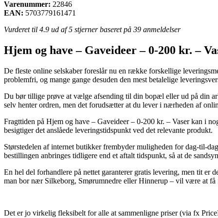
Varenummer:
22846
EAN:
5703779161471
Vurderet til
4.9
ud af 5 stjerner baseret på
39
anmeldelser
Hjem og have – Gaveideer – 0-200 kr. – Va
De fleste online selskaber foreslår nu en række forskellige leveringsm
problemfri, og mange gange desuden den mest betalelige leveringsver
Du bør tillige prøve at vælge afsending til din bopæl eller ud på din 
selv henter ordren, men det forudsætter at du lever i nærheden af onli
Fragttiden på Hjem og have – Gaveideer – 0-200 kr. – Vaser kan i nogle
besigtiger det anslåede leveringstidspunkt ved det relevante produkt.
Størstedelen af internet butikker frembyder muligheden for dag-til-d
bestillingen anbringes tidligere end et aftalt tidspunkt, så at de sands
En hel del forhandlere på nettet garanterer gratis levering, men tit er
man bor nær Silkeborg, Smørumnedre eller Hinnerup – vil være at få fra
Det er jo virkelig fleksibelt for alle at sammenligne priser (via fx Pr