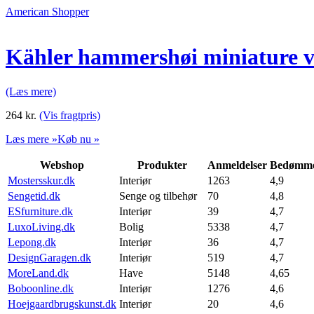
American Shopper
Kähler hammershøi miniature va
(Læs mere)
264
kr.
(Vis fragtpris)
Læs mere »
Køb nu »
Webshop
Produkter
Anmeldelser
Bedømme
Mostersskur.dk
Interiør
1263
4,9
Sengetid.dk
Senge og tilbehør
70
4,8
ESfurniture.dk
Interiør
39
4,7
LuxoLiving.dk
Bolig
5338
4,7
Lepong.dk
Interiør
36
4,7
DesignGaragen.dk
Interiør
519
4,7
MoreLand.dk
Have
5148
4,65
Boboonline.dk
Interiør
1276
4,6
Hoejgaardbrugskunst.dk
Interiør
20
4,6