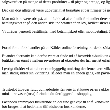
salgsværdien på mange af deres produkter – til piger og drenge, og li
Det kan dog alligevel være udbytterigt at besigtige et par firmaer på n
Man må bare være obs på, at i tilfælde af at en butik forhandler deres
betalingskort er på den anden side indbefattet af en lov, hvilket sikre
Vi tilråder generelt bestillinger med betalingskort eller mobilbetaling
Forud for at folk handler på en Kähler online forretning burde de sådan
Et andet alternativ kan derfor være at finde ud af hvorvidt e-butikken 
butikken en gang i mellem revurderes af eksperter der har meget erfar
I øvrigt tilråder vi at køber er omhyggelig omkring de elementære vilkå
man stadig sikrer sin kvittering, således man en anden gang kan påvis
Trustpilot tilbyder fuldt ud hæderlige genveje til at kigge på en ræk
miniature vaser (rosa) forinden du færdiggør din shopping.
Facebook frembyder tilsvarende en del fine genveje til at få kendska
bør bruges til at bedømme tilfredsheden hos kunderne.