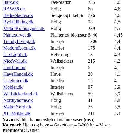
Illux.dk
Dekoration
235
4,6
RAW58.dk
Bolig
68
4,6
BedreNætter.dk
Senge og tilbehør
726
4,6
Bydahlliving.dk
Bolig
98
4,5
MøbelKompagniet.dk
Bolig
239
4,5
Plantetorvet.dk
Planter og blomster
6440
4,45
TrendyLiving.dk
Interiør
1306
4,4
ModernRoom.dk
Interiør
175
4,4
LuxLight.dk
Belysning
18
4,3
NiceWall.dk
Wallstickers
215
4,2
Unishop.nu
Interiør
6
4,1
HaveHandel.dk
Have
20
4,1
Likehome.dk
Interiør
15
4
Møbler.dk
Interiør
87
3,9
Wallstickerland.dk
Wallstickers
59
3,9
Nordlyhome.dk
Bolig
41
3,8
MøbelNord.dk
Bolig
76
3,5
XL-Møbler.dk
Interiør
211
3,3
Navn:
Kähler hammershøi miniature vaser (rosa)
Kategori:
Hjem og have – Gaveideer – 0-200 kr. – Vaser
Producent:
Kähler