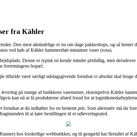
ser fra Kähler
etoder. Den mest almindelige er nu om dage pakkeshops, og så henter du 
sion ved køb af Kähler hammershøi miniature vaser (rosa).
arbejdsplads. Denne er typisk en kende mindre prisbillig, men derudover 
ne forretningens bopæl.
 tilfælde være særligt udslagsgivende forudsat vi absolut skal bruge din
ag levering på mange af butikkens varenumre, eksempelvis Kähler hammer
ynligvis kan nå at få produkterne afsted forud for at logistikmedarbejdern
 det forudsat at du indkøber for en bestemt pris. Som alternativ må du fo
gtmanden til at køre bestillingen til et udleveringssted.
iceRunner) hos forskellige webbutikker, og til gengæld har flertallet af K