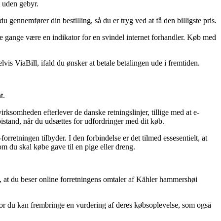
t uden gebyr.
 gennemfører din bestilling, så du er tryg ved at få den billigste pris.
ge gange være en indikator for en svindel internet forhandler. Køb med
vis ViaBill, ifald du ønsker at betale betalingen ude i fremtiden.
t.
irksomheden efterlever de danske retningslinjer, tillige med at e-
istand, når du udsættes for udfordringer med dit køb.
rretningen tilbyder. I den forbindelse er det tilmed essesentielt, at
m du skal købe gave til en pige eller dreng.
, at du beser online forretningens omtaler af Kähler hammershøi
vor du kan frembringe en vurdering af deres købsoplevelse, som også