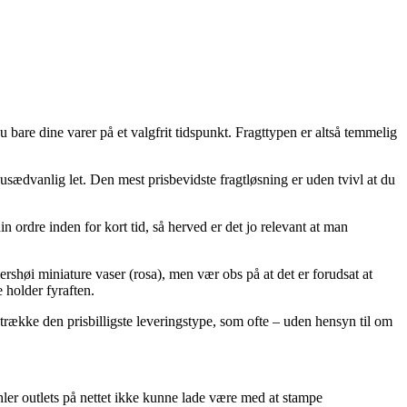
bare dine varer på et valgfrit tidspunkt. Fragttypen er altså temmelig
usædvanlig let. Den mest prisbevidste fragtløsning er uden tvivl at du
 ordre inden for kort tid, så herved er det jo relevant at man
shøi miniature vaser (rosa), men vær obs på at det er forudsat at
e holder fyraften.
retrække den prisbilligste leveringstype, som ofte – uden hensyn til om
ähler outlets på nettet ikke kunne lade være med at stampe