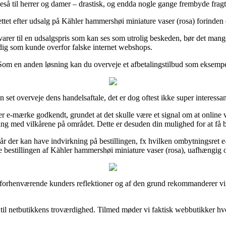
geså til herrer og damer – drastisk, og endda nogle gange frembyde frag
ettet efter udsalg på Kähler hammershøi miniature vaser (rosa) forinden du
 varer til en udsalgspris som kan ses som utrolig beskeden, bør det man
r dig som kunde overfor falske internet webshops.
. Som en anden løsning kan du overveje et afbetalingstilbud som eksempel
 set overveje dens handelsaftale, det er dog oftest ikke super interessan
er e-mærke godkendt, grundet at det skulle være et signal om at online v
ing med vilkårene på området. Dette er desuden din mulighed for at få b
r der kan have indvirkning på bestillingen, fx hvilken ombytningsret e-fo
e bestillingen af Kähler hammershøi miniature vaser (rosa), uafhængig o
ke forhenværende kunders reflektioner og af den grund rekommanderer vi
b til netbutikkens troværdighed. Tilmed møder vi faktisk webbutikker h